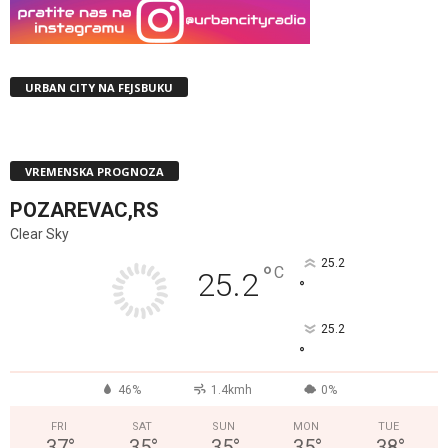
URBAN CITY NA FEJSBUKU
VREMENSKA PROGNOZA
POZAREVAC,RS
Clear Sky
25.2
°
C
25.2
°
25.2
°
46%
1.4kmh
0%
FRI
SAT
SUN
MON
TUE
37
°
35
°
35
°
35
°
38
°