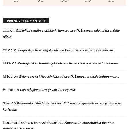
NAJNOVIJI KOMENTARI
ccc
on
Objavljen termin suzbijanja komaraca u Požarevcu, pčelari da zaštite
pčele
cc
on
Zelengorska i Nevesinjska ulica u Požarevcu postale jednosmerne
Mira
on
Zelengorska i Nevesinjska ulica u Požarevcu postale jednosmerne
Milos
on
Zelengorska i Nevesinjska ulica u Požarevcu postale jednosmerne
Bojan
on
Satarašijada u Dragovcu 16. avgusta
on
Sasa
Komunalne službe Požarevac: Održavanje grobnih mesta je obaveza
korisnika
Deda
on
Radovi u Moravskoj ulici u Požarevcu: Rekonstrukcija deonice