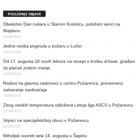
POSLEDNJE OBJAVE
Obeležen Dan rudara u Starom Kostolcu, položeni venci na
Majdanu
06/08/2026
Jedna osoba poginula u požaru u Lučici
06/08/2026
Od 17. avgusta 18 novih lekova na recept o trošku države, građani
će plaćati znatno manje
05/08/2026
Radovi na glavnoj raskrsnici u centru Požarevca, privremeno
zatvaranje saobraćaja
05/08/2026
Zbog visokih temperatura odložena Letnja liga ASCS u Požarevcu
05/08/2026
Vojnici na specijalističkoj obuci u Požarevcu
05/08/2026
Miholjski susreti sela 14. avgusta u Šapinu