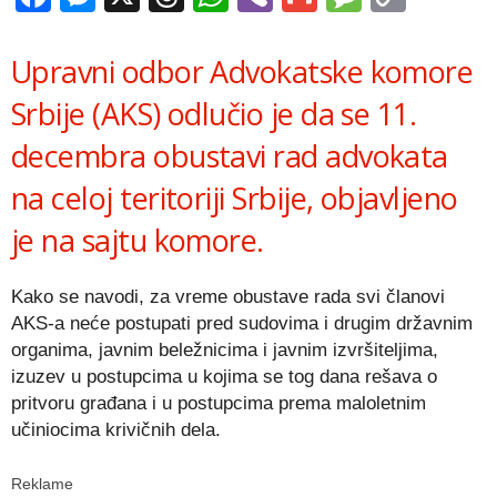
Link
Upravni odbor Advokatske komore
Srbije (AKS) odlučio je da se 11.
decembra obustavi rad advokata
na celoj teritoriji Srbije, objavljeno
je na sajtu komore.
Kako se navodi, za vreme obustave rada svi članovi
AKS-a neće postupati pred sudovima i drugim državnim
organima, javnim beležnicima i javnim izvršiteljima,
izuzev u postupcima u kojima se tog dana rešava o
pritvoru građana i u postupcima prema maloletnim
učiniocima krivičnih dela.
Reklame