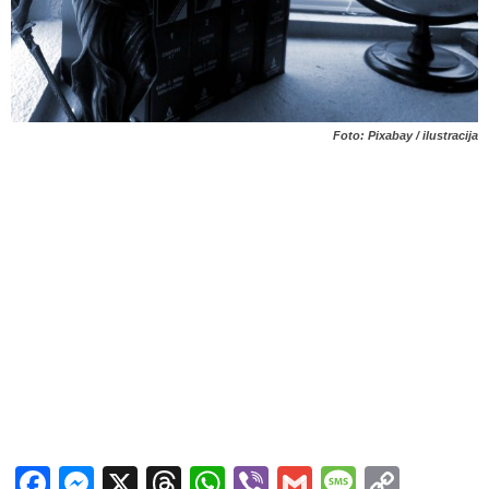
Foto: Pixabay / ilustracija
Facebook
Messenger
X
Threads
WhatsApp
Viber
Gmail
Messag
Copy