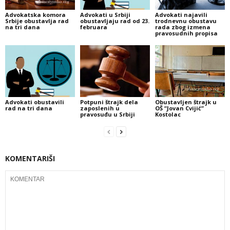
Advokatska komora
Advokati u Srbiji
Advokati najavili
Srbije obustavlja rad
obustavljaju rad od 23.
trodnevnu obustavu
na tri dana
februara
rada zbog izmena
pravosudnih propisa
Advokati obustavili
Potpuni štrajk dela
Obustavljen štrajk u
rad na tri dana
zaposlenih u
OŠ “Jovan Cvijić”
pravosuđu u Srbiji
Kostolac
KOMENTARIŠI