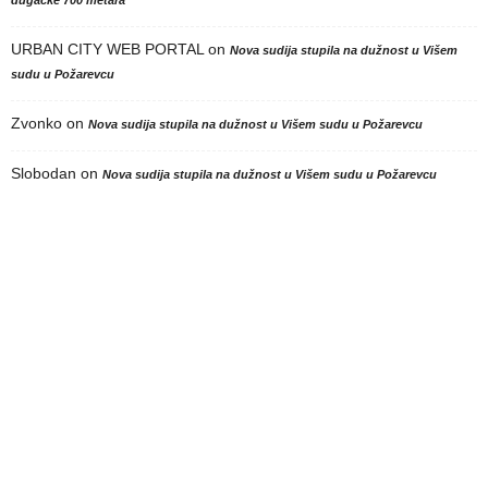
dugačke 700 metara
URBAN CITY WEB PORTAL
on
Nova sudija stupila na dužnost u Višem
sudu u Požarevcu
Zvonko
on
Nova sudija stupila na dužnost u Višem sudu u Požarevcu
Slobodan
on
Nova sudija stupila na dužnost u Višem sudu u Požarevcu