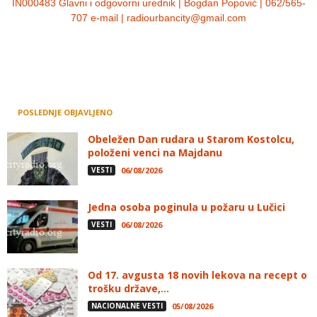
IN000483 Glavni i odgovorni urednik | Bogdan Popović | 062/565-
707 e-mail | radiourbancity@gmail.com
POSLEDNJE OBJAVLJENO
Obeležen Dan rudara u Starom Kostolcu,
položeni venci na Majdanu
VESTI
06/08/2026
Jedna osoba poginula u požaru u Lučici
VESTI
06/08/2026
Od 17. avgusta 18 novih lekova na recept o
trošku države,...
NACIONALNE VESTI
05/08/2026