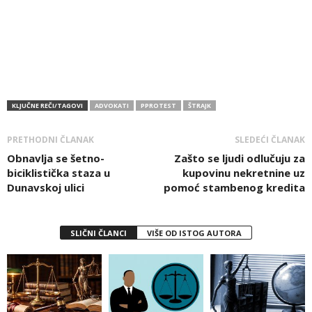
KLJUČNE REČI/TAGOVI
ADVOKATI
PPROTEST
ŠTRAJK
PRETHODNI ČLANAK
SLEDEĆI ČLANAK
Obnavlja se šetno-
Zašto se ljudi odlučuju za
biciklistička staza u
kupovinu nekretnine uz
Dunavskoj ulici
pomoć stambenog kredita
SLIČNI ČLANCI
VIŠE OD ISTOG AUTORA