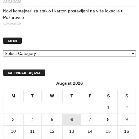
05/08/2026
Novi kontejneri za staklo i karton postavljeni na više lokacija u
Požarevcu
05/08/2026
MENI
MENI
KALENDAR OBJAVA
August 2026
M
T
W
T
F
S
S
1
2
3
4
5
6
7
8
9
10
11
12
13
14
15
16