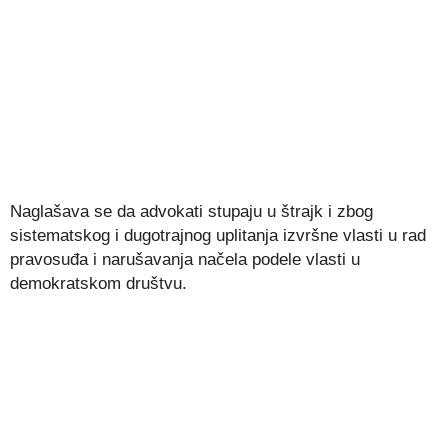
Naglašava se da advokati stupaju u štrajk i zbog
sistematskog i dugotrajnog uplitanja izvršne vlasti u rad
pravosuđa i narušavanja načela podele vlasti u
demokratskom društvu.