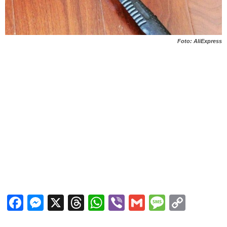
Foto: AliExpress
Facebook
Messenger
X
Threads
WhatsApp
Viber
Gmail
Messag
Copy
Link