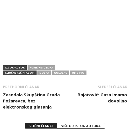
IZVOR/AUTOR
KURIR,REPUBLIKA
KLJUČNE REČI/TAGOVI
DOBRA
GOLUBAC
UBISTVO
PRETHODNI ČLANAK
SLEDEĆI ČLANAK
Zasedala Skupština Grada
Bajatović: Gasa imamo
Požarevca, bez
dovoljno
elektronskog glasanja
SLIČNI ČLANCI
VIŠE OD ISTOG AUTORA