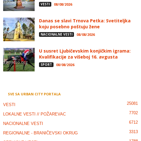
VESTI
08/08/2026
Danas se slavi Trnova Petka: Svetiteljka
koju posebno poštuju žene
NACIONALNE VESTI
08/08/2026
U susret Ljubičevskim konjičkim igrama:
Kvalifikacije za višeboj 16. avgusta
SPORT
08/08/2026
SVE SA URBAN CITY PORTALA
25081
VESTI
7702
LOKALNE VESTI // POŽAREVAC
6712
NACIONALNE VESTI
3313
REGIONALNE - BRANIČEVSKI OKRUG