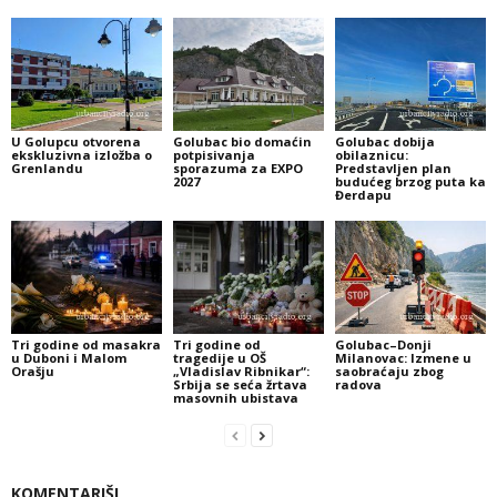
U Golupcu otvorena
Golubac bio domaćin
Golubac dobija
ekskluzivna izložba o
potpisivanja
obilaznicu:
Grenlandu
sporazuma za EXPO
Predstavljen plan
2027
budućeg brzog puta ka
Đerdapu
Tri godine od masakra
Tri godine od
Golubac–Donji
u Duboni i Malom
tragedije u OŠ
Milanovac: Izmene u
Orašju
„Vladislav Ribnikar“:
saobraćaju zbog
Srbija se seća žrtava
radova
masovnih ubistava
KOMENTARIŠI