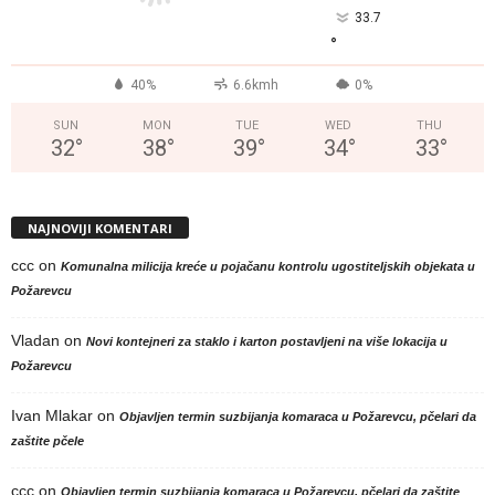
33.7
°
40%
6.6kmh
0%
SUN
MON
TUE
WED
THU
32
°
38
°
39
°
34
°
33
°
NAJNOVIJI KOMENTARI
ccc
on
Komunalna milicija kreće u pojačanu kontrolu ugostiteljskih objekata u
Požarevcu
Vladan
on
Novi kontejneri za staklo i karton postavljeni na više lokacija u
Požarevcu
Ivan Mlakar
on
Objavljen termin suzbijanja komaraca u Požarevcu, pčelari da
zaštite pčele
ccc
on
Objavljen termin suzbijanja komaraca u Požarevcu, pčelari da zaštite