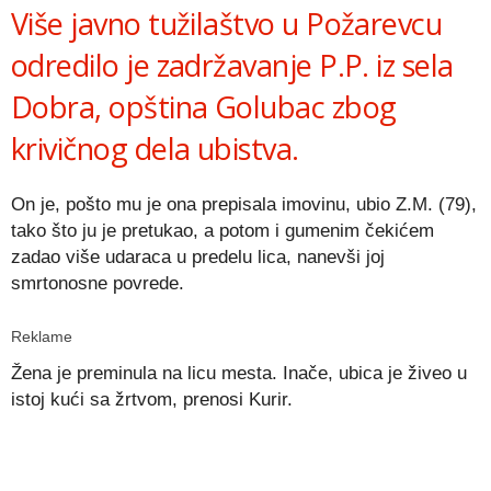
Više javno tužilaštvo u Požarevcu
odredilo je zadržavanje P.P. iz sela
Dobra, opština Golubac zbog
krivičnog dela ubistva.
On je, pošto mu je ona prepisala imovinu, ubio Z.M. (79),
tako što ju je pretukao, a potom i gumenim čekićem
zadao više udaraca u predelu lica, nanevši joj
smrtonosne povrede.
Reklame
Žena je preminula na licu mesta. Inače, ubica je živeo u
istoj kući sa žrtvom, prenosi Kurir.