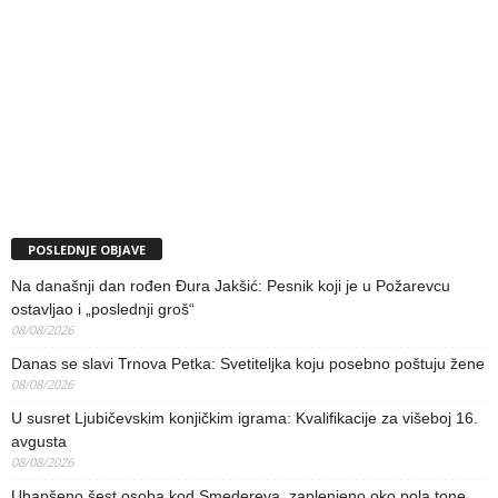
POSLEDNJE OBJAVE
Na današnji dan rođen Đura Jakšić: Pesnik koji je u Požarevcu
ostavljao i „poslednji groš“
08/08/2026
Danas se slavi Trnova Petka: Svetiteljka koju posebno poštuju žene
08/08/2026
U susret Ljubičevskim konjičkim igrama: Kvalifikacije za višeboj 16.
avgusta
08/08/2026
Uhapšeno šest osoba kod Smedereva, zaplenjeno oko pola tone