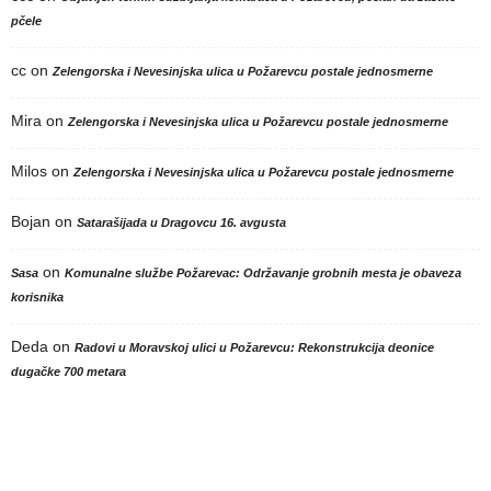
pčele
cc
on
Zelengorska i Nevesinjska ulica u Požarevcu postale jednosmerne
Mira
on
Zelengorska i Nevesinjska ulica u Požarevcu postale jednosmerne
Milos
on
Zelengorska i Nevesinjska ulica u Požarevcu postale jednosmerne
Bojan
on
Satarašijada u Dragovcu 16. avgusta
on
Sasa
Komunalne službe Požarevac: Održavanje grobnih mesta je obaveza
korisnika
Deda
on
Radovi u Moravskoj ulici u Požarevcu: Rekonstrukcija deonice
dugačke 700 metara