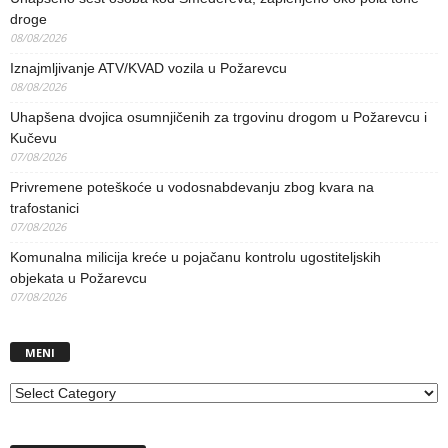
droge
08/08/2026
Iznajmljivanje ATV/KVAD vozila u Požarevcu
08/08/2026
Uhapšena dvojica osumnjičenih za trgovinu drogom u Požarevcu i
Kučevu
07/08/2026
Privremene poteškoće u vodosnabdevanju zbog kvara na
trafostanici
07/08/2026
Komunalna milicija kreće u pojačanu kontrolu ugostiteljskih
objekata u Požarevcu
07/08/2026
MENI
MENI