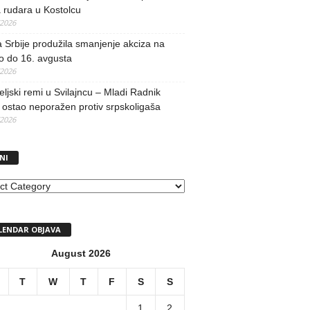
 rudara u Kostolcu
/2026
 Srbije produžila smanjenje akciza na
o do 16. avgusta
/2026
teljski remi u Svilajncu – Mladi Radnik
ostao neporažen protiv srpskoligaša
/2026
NI
I
LENDAR OBJAVA
August 2026
T
W
T
F
S
S
1
2