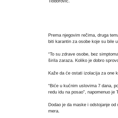
Tiodorović.
Prema njegovim rečima, druga tema
biti karantin za osobe koje su bil
“To su zdrave osobe, bez simptoma,
širila zaraza. Koliko je dobro sprovo
Kaže da će ostati izolacija za one k
“Biće u kućnim uslovima 7 dana, pos
redu idu na posao”, napomenuo je T
Dodao je da maske i odstojanje od 
mera.