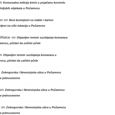
n
Komunalna milicija kreće u pojačanu kontrolu
teljskih objekata u Požarevcu
an
on
Novi kontejneri za staklo i karton
ljeni na više lokacija u Požarevcu
 Mlakar
on
Objavljen termin suzbijanja komaraca
revcu, pčelari da zaštite pčele
n
Objavljen termin suzbijanja komaraca u
vcu, pčelari da zaštite pčele
n
Zelengorska i Nevesinjska ulica u Požarevcu
le jednosmerne
on
Zelengorska i Nevesinjska ulica u Požarevcu
le jednosmerne
on
Zelengorska i Nevesinjska ulica u Požarevcu
le jednosmerne