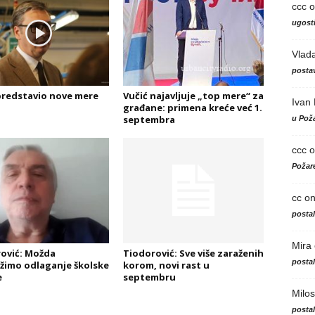
ccc
o
ugosti
Vlad
postav
predstavio nove mere
Vučić najavljuje „top mere“ za
Ivan
građane: primena kreće već 1.
septembra
u Poža
ccc
o
Požare
cc
o
posta
Mira
ović: Možda
Tiodorović: Sve više zaraženih
posta
žimo odlaganje školske
korom, novi rast u
e
septembru
Milos
posta