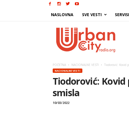
NASLOVNA
SVE VESTI
SERVIS
Urban
City
POČETNA
NACIONALNE VESTI
Tiodorović: Kovid 
NACIONALNE VESTI
Tiodorović: Kovid
smisla
10/03/2022