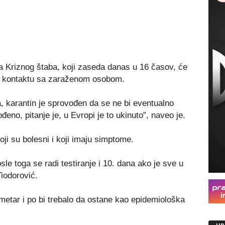
 Kriznog štaba, koji zaseda danas u 16 časov, će
e u kontaktu sa zaraženom osobom.
 karantin je sprovođen da se ne bi eventualno
đeno, pitanje je, u Evropi je to ukinuto”, naveo je.
oji su bolesni i koji imaju simptome.
le toga se radi testiranje i 10. dana ako je sve u
iodorović.
metar i po bi trebalo da ostane kao epidemiološka