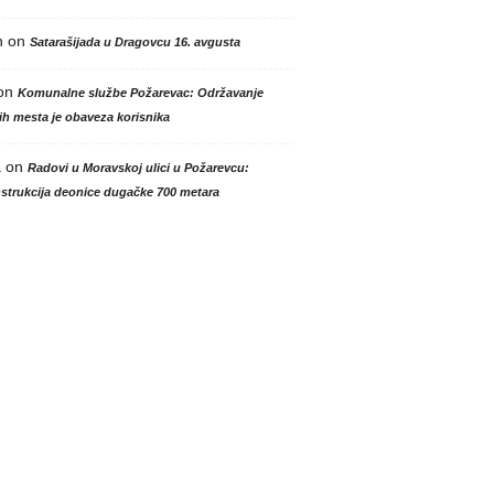
n
on
Satarašijada u Dragovcu 16. avgusta
on
Komunalne službe Požarevac: Održavanje
h mesta je obaveza korisnika
a
on
Radovi u Moravskoj ulici u Požarevcu:
strukcija deonice dugačke 700 metara