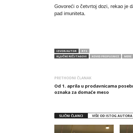
Govoreći o četvrtoj dozi, rekao je d
pad imuniteta.
IZVOR/AUTOR
RTS
KLJUČNE REČI/TAGOVI
KOVID PROPUSNICE
MERE
PRETHODNI ČLANAK
Od 1. aprila u prodavnicama poseb
oznaka za domaće meso
SLIČNI ČLANCI
VIŠE OD ISTOG AUTORA