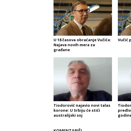
U 18 časova obraćanje Vučića:
Vučić 
Najava novih mera za
građane
Tiodorović najavio novi talas
Tiodor
korone: U Srbiju će stići
predlo
australijski soj
godin
KOMENTARIŠI