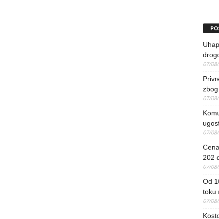
PO
Uhapš
drog
07/08
Priv
zbog 
07/08
Komun
ugost
07/08
Cena 
202 d
07/08
Od 1
toku
07/08
Kosto