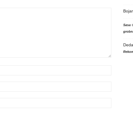
Boja
Sasa
grobni
Ded
Rekon