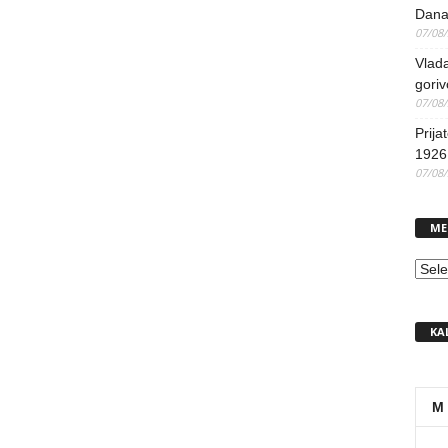
Dana
07/08
Vlada
goriv
07/08
Prija
1926 
07/08
ME
MEN
KA
M