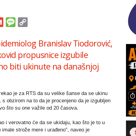
s
tsApp
iber
Gmail
Message
Copy
Link
idemiolog Branislav Tiodorović,
kovid propusnice izgubile
no biti ukinute na današnjoj
rekao je za RTS da su velike šanse da se ukinu
s obzirom na to da je procenjeno da je izgubljen
vo što su one važile od 20 časova.
o i verovatno će da se ukidaju, kao što je to u
imale strože mere i urađeno”, naveo je