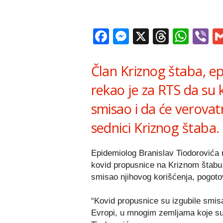
Facebook
Messenger
X
Thread
Wha
V
Član Kriznog štaba, ep
rekao je za RTS da su 
smisao i da će verovat
sednici Kriznog štaba.
Epidemiolog Branislav Tiodorovića 
kovid propusnice na Kriznom štabu, 
smisao njihovog korišćenja, pogoto
“Kovid propusnice su izgubile smisa
Evropi, u mnogim zemljama koje su 