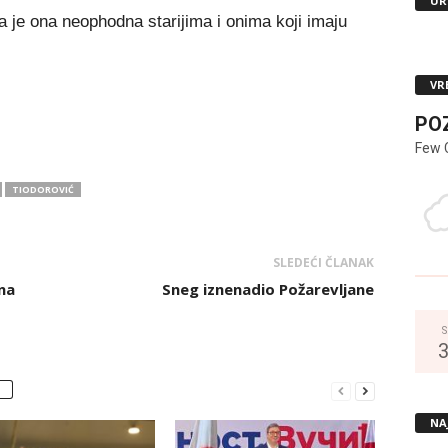
UR
a je ona neophodna starijima i onima koji imaju
VR
PO
Few 
TIODOROVIĆ
SLEDEĆI ČLANAK
na
Sneg iznenadio Požarevljane
S
NA