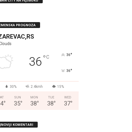
BAN CITY NA FEJSBUKU
EMENSKA PROGNOZA
ZAREVAC,RS
Clouds
°
36
°
C
36
°
36
30%
2.4kmh
15%
AT
SUN
MON
TUE
WED
34
°
35
°
38
°
38
°
37
°
JNOVIJI KOMENTARI