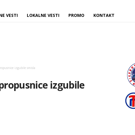
NE VESTI
LOKALNE VESTI
PROMO
KONTAKT
propusnice izgubile smisla
 propusnice izgubile