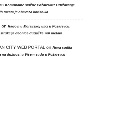
on
Komunalne službe Požarevac: Održavanje
h mesta je obaveza korisnika
a
on
Radovi u Moravskoj ulici u Požarevcu:
strukcija deonice dugačke 700 metara
AN CITY WEB PORTAL
on
Nova sudija
la na dužnost u Višem sudu u Požarevcu