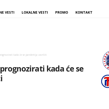
NE VESTI
LOKALNE VESTI
PROMO
KONTAKT
prognozirati kada će se pandemija završiti
 prognozirati kada će se
i