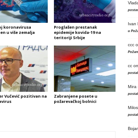
Vlad
postav
Ivan
oj koronavirusa
Proglašen prestanak
u Poža
en u više zemalja
epidemije kovida-19 na
teritoriji Srbije
ccc
o
Požare
cc
o
posta
Mira
posta
er Vučević pozitivan na
Zabranjene posete u
virus
požarevačkoj bolnici
Milos
posta
Boja