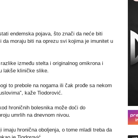
ati endemska pojava, što znači da neće biti
 da moraju biti na oprezu svi kojima je imunitet u
razlike između stelta i originalnog omikrona i
 lakše kliničke slike.
nogi to prebole na nogama ili čak prođe sa nekom
slovima”, kaže Tiodorović.
 kod hroničnih bolesnika može doći do
 broju umrlih na dnevnom nivou.
i imaju hronična oboljenja, o tome mladi treba da
rekao je Tiodorović.