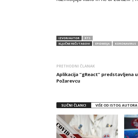
IZVOR/AUTOR
RTS
KLJUČNE REČI/TAGOVI
EPIDMEIJA
KORONAVIRUS
PRETHODNI ČLANAK
Aplikacija “gReact” predstavljena u
Požarevcu
SLIČNI ČLANCI
VIŠE OD ISTOG AUTORA