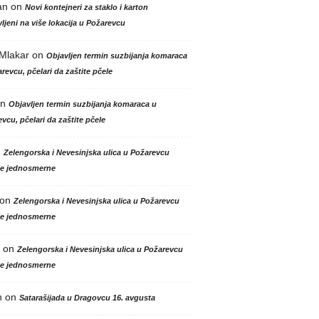
an
on
Novi kontejneri za staklo i karton
ljeni na više lokacija u Požarevcu
 Mlakar
on
Objavljen termin suzbijanja komaraca
revcu, pčelari da zaštite pčele
n
Objavljen termin suzbijanja komaraca u
vcu, pčelari da zaštite pčele
n
Zelengorska i Nevesinjska ulica u Požarevcu
le jednosmerne
on
Zelengorska i Nevesinjska ulica u Požarevcu
le jednosmerne
on
Zelengorska i Nevesinjska ulica u Požarevcu
le jednosmerne
n
on
Satarašijada u Dragovcu 16. avgusta