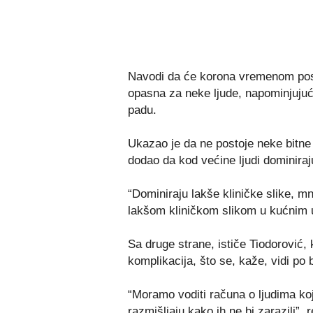
Navodi da će korona vremenom post
opasna za neke ljude, napominjujući
padu.
Ukazao je da ne postoje neke bitne 
dodao da kod većine ljudi dominiraju
“Dominiraju lakše kliničke slike, m
lakšom kliničkom slikom u kućnim u
Sa druge strane, ističe Tiodorović,
komplikacija, što se, kaže, vidi po
“Moramo voditi računa o ljudima koj
razmišljaju kako ih ne bi zarazili”, 