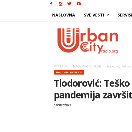
NASLOVNA
SVE VESTI
SERVIS
Urban
City
POČETNA
NACIONALNE VESTI
Tiodorović: Teško 
NACIONALNE VESTI
Tiodorović: Teško
pandemija završit
10/02/2022