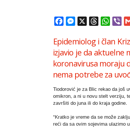
Facebook
Messenger
X
Thread
Wha
V
Epidemiolog i član Kri
izjavio je da aktuelne
koronavirusa moraju d
nema potrebe za uvođ
Tiodorović je za Blic rekao da još u
omikron, a ni u novu stelt verziju, 
završiti do juna ili do kraja godine.
“Kratko je vreme da se može zaklju
reći da sa ovim sojevima ulazimo u 