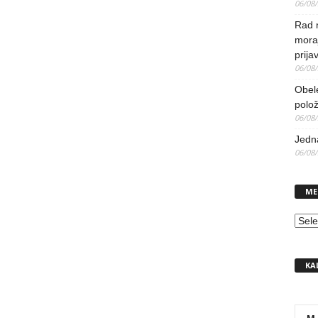
06/08
Rad 
mora
prija
06/08
Obel
polo
06/08
Jedna
06/08
ME
MEN
KA