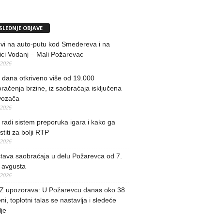
SLEDNJE OBJAVE
vi na auto-putu kod Smedereva i na
ci Vodanj – Mali Požarevac
/2026
i dana otkriveno više od 19.000
račenja brzine, iz saobraćaja isključena
vozača
/2026
radi sistem preporuka igara i kako ga
stiti za bolji RTP
/2026
tava saobraćaja u delu Požarevca od 7.
 avgusta
/2026
 upozorava: U Požarevcu danas oko 38
ni, toplotni talas se nastavlja i sledeće
je