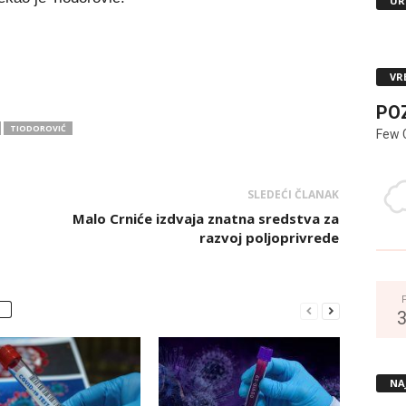
UR
VR
PO
TIODOROVIĆ
Few 
SLEDEĆI ČLANAK
Malo Crniće izdvaja znatna sredstva za
razvoj poljoprivrede
NA