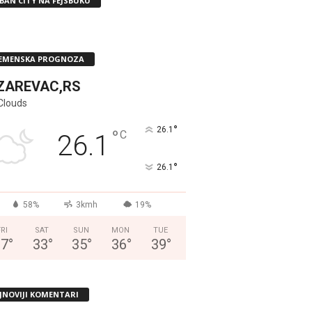
BAN CITY NA FEJSBUKU
EMENSKA PROGNOZA
ZAREVAC,RS
Clouds
°
26.1
°
C
26.1
°
26.1
58%
3kmh
19%
FRI
SAT
SUN
MON
TUE
37
°
33
°
35
°
36
°
39
°
JNOVIJI KOMENTARI