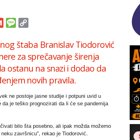
s
tsApp
iber
Gmail
Message
Copy
Link
znog štaba Branislav Tiodorović
 mere za sprečavanje širenja
a ostanu na snazi i dodao da
enjem novih pravila.
vek ne postoje jasne studije i potpuni uvid u
te da je teško prognozirati da li će se pandemija
čivati bilo šta posebno, ali ipak možda možemo
neku završnicu”, rekao je Tiodorović.