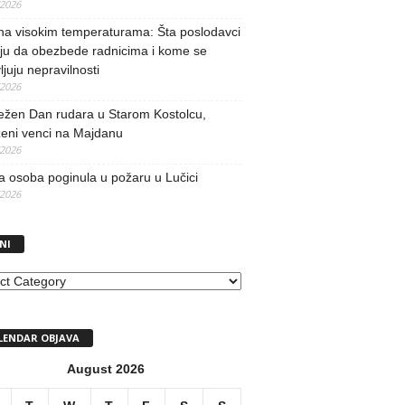
/2026
na visokim temperaturama: Šta poslodavci
ju da obezbede radnicima i kome se
vljuju nepravilnosti
/2026
ežen Dan rudara u Starom Kostolcu,
ženi venci na Majdanu
/2026
 osoba poginula u požaru u Lučici
/2026
NI
I
LENDAR OBJAVA
August 2026