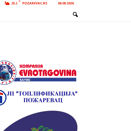
C
POZAREVAC,RS
06.08.2026.
26.1