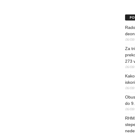
PO
Rado
deoni
06/08
Za tr
preko
273 
06/08
Kako 
iskori
06/08
Obus
do 9.
06/08
RHMZ
stepe
nedel