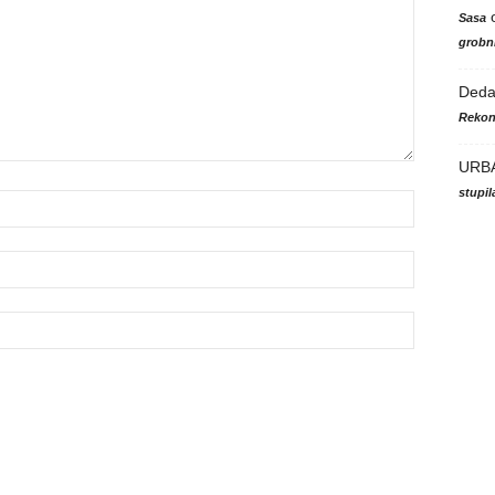
Sasa
grobni
Ded
Rekon
URB
stupi