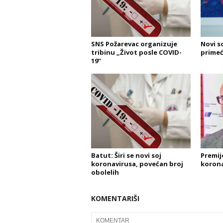
SNS Požarevac organizuje
Novi s
tribinu „Život posle COVID-
primeć
19“
Batut: Širi se novi soj
Premij
koronavirusa, povećan broj
korona
obolelih
KOMENTARIŠI