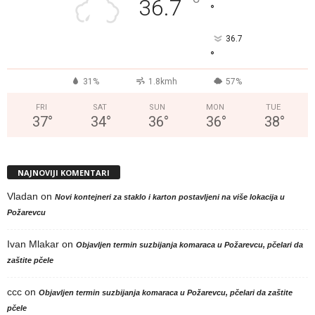
°
36.7
°
36.7
°
31%
1.8kmh
57%
FRI
SAT
SUN
MON
TUE
37
°
34
°
36
°
36
°
38
°
NAJNOVIJI KOMENTARI
Vladan
on
Novi kontejneri za staklo i karton postavljeni na više lokacija u
Požarevcu
Ivan Mlakar
on
Objavljen termin suzbijanja komaraca u Požarevcu, pčelari da
zaštite pčele
ccc
on
Objavljen termin suzbijanja komaraca u Požarevcu, pčelari da zaštite
pčele