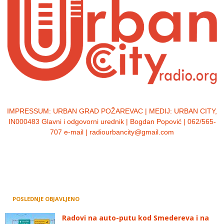
IMPRESSUM:
URBAN GRAD POŽAREVAC | MEDIJ: URBAN CITY,
IN000483 Glavni i odgovorni urednik | Bogdan Popović | 062/565-
707 e-mail | radiourbancity@gmail.com
POSLEDNJE OBJAVLJENO
Radovi na auto-putu kod Smedereva i na