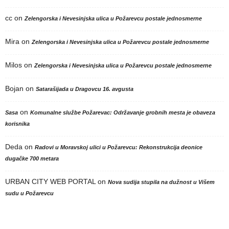
cc
on
Zelengorska i Nevesinjska ulica u Požarevcu postale jednosmerne
Mira
on
Zelengorska i Nevesinjska ulica u Požarevcu postale jednosmerne
Milos
on
Zelengorska i Nevesinjska ulica u Požarevcu postale jednosmerne
Bojan
on
Satarašijada u Dragovcu 16. avgusta
on
Sasa
Komunalne službe Požarevac: Održavanje grobnih mesta je obaveza
korisnika
Deda
on
Radovi u Moravskoj ulici u Požarevcu: Rekonstrukcija deonice
dugačke 700 metara
URBAN CITY WEB PORTAL
on
Nova sudija stupila na dužnost u Višem
sudu u Požarevcu