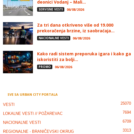
deonici Vodanj – Mali...
SERVISNE VESTI
06/08/2026
Za tri dana otkriveno više od 19.000
prekoračenja brzine, iz saobraćaja...
NACIONALNE VESTI
06/08/2026
Kako radi sistem preporuka igara i kako ga
iskoristiti za bolji...
PROMO
06/08/2026
SVE SA URBAN CITY PORTALA
25070
VESTI
7694
LOKALNE VESTI // POŽAREVAC
6709
NACIONALNE VESTI
3313
REGIONALNE - BRANIČEVSKI OKRUG