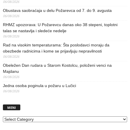
06/08/2026
Obustava saobraćaja u delu Požarevca od 7. do 9. avgusta
06/08/2026
RHMZ upozorava: U Požarevcu danas oko 38 stepeni, toplotni
talas se nastavlja i sledeće nedelje
06/08/2026
Rad na visokim temperaturama: Šta poslodavci moraju da
obezbede radnicima i kome se prijavljuju nepravilnosti
06/08/2026
Obeležen Dan rudara u Starom Kostolcu, položeni venci na
Majdanu
06/08/2026
Jedna osoba poginula u požaru u Lučici
06/08/2026
MENI
MENI