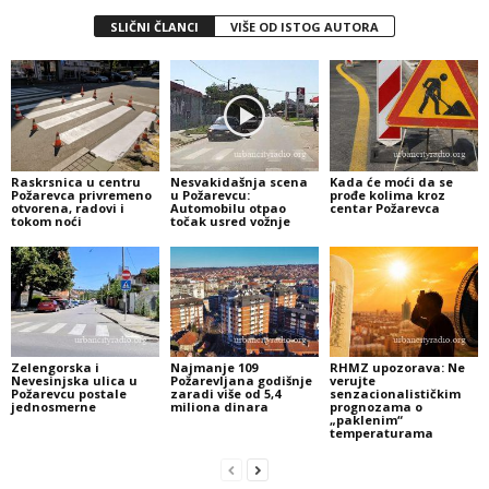
SLIČNI ČLANCI
VIŠE OD ISTOG AUTORA
Raskrsnica u centru
Nesvakidašnja scena
Kada će moći da se
Požarevca privremeno
u Požarevcu:
prođe kolima kroz
otvorena, radovi i
Automobilu otpao
centar Požarevca
tokom noći
točak usred vožnje
Zelengorska i
Najmanje 109
RHMZ upozorava: Ne
Nevesinjska ulica u
Požarevljana godišnje
verujte
Požarevcu postale
zaradi više od 5,4
senzacionalističkim
jednosmerne
miliona dinara
prognozama o
„paklenim“
temperaturama