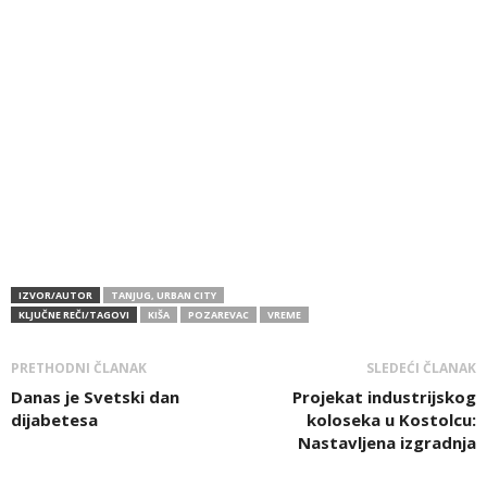
IZVOR/AUTOR
TANJUG, URBAN CITY
KLJUČNE REČI/TAGOVI
KIŠA
POZAREVAC
VREME
PRETHODNI ČLANAK
SLEDEĆI ČLANAK
Danas je Svetski dan
Projekat industrijskog
dijabetesa
koloseka u Kostolcu:
Nastavlјena izgradnja