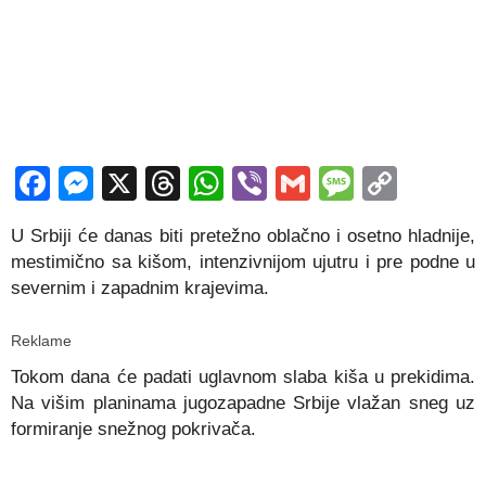
Facebook
Messenger
X
Threads
WhatsApp
Viber
Gmail
Messag
Copy
Link
U Srbiji će danas biti pretežno oblačno i osetno hladnije,
mestimično sa kišom, intenzivnijom ujutru i pre podne u
severnim i zapadnim krajevima.
Reklame
Tokom dana će padati uglavnom slaba kiša u prekidima.
Na višim planinama jugozapadne Srbije vlažan sneg uz
formiranje snežnog pokrivača.