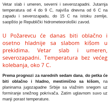
Vetar slab i umeren, severni i severozapadni. Jutarnja
temperatura od 4 do 9 C, najviša dnevna od 6 C na
zapadu i severozapadu, do 15 C na istoku zemlje,
saopštio je Republički hidrometeorološki zavod.
U Požarevcu će danas biti oblačno i
osetno hladnije sa slabom kišom u
prekidima. Vetar slab i umeren,
severozapadni. Temperatura bez većeg
kolebanja, oko 7 C.
Prema prognozi za narednih sedam dana
,
do petka će
biti oblačno i hladno, mestimično sa kišom,
na
planinama jugozapadne Srbije sa vlažnim snegom uz
formiranje snežnog pokrivača. Zatim uglavnom suvo uz
manji porast temperature.