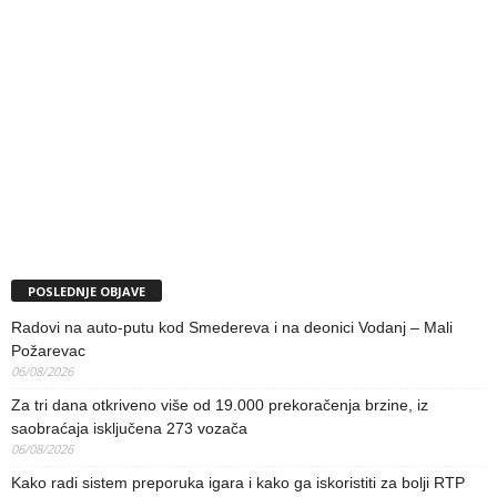
POSLEDNJE OBJAVE
Radovi na auto-putu kod Smedereva i na deonici Vodanj – Mali
Požarevac
06/08/2026
Za tri dana otkriveno više od 19.000 prekoračenja brzine, iz
saobraćaja isključena 273 vozača
06/08/2026
Kako radi sistem preporuka igara i kako ga iskoristiti za bolji RTP