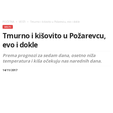
POČETNA
VESTI
Tmurno i kišovito u Požarevcu, evo i dokle
VESTI
Tmurno i kišovito u Požarevcu,
evo i dokle
Prema prognozi za sedam dana, osetno niža
temperatura i kiša očekuju nas narednih dana.
14/11/2017