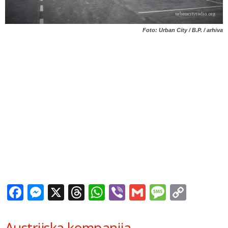
Foto: Urban City / B.P. / arhiva
Facebook
Messenger
X
Threads
WhatsApp
Viber
Gmail
Messag
Copy
Link
Austrijska kompanija