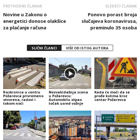
PRETHODNI ČLANAK
SLEDEĆI ČLANAK
Novine u Zakonu o
Ponovo porast broja
energetici donose olakšice
slučajeva koronavirusa,
za plaćanje računa
preminulo 35 osoba
SLIČNI ČLANCI
VIŠE OD ISTOG AUTORA
Raskrsnica u centru
Nesvakidašnja scena
Kada će moći da se
Požarevca privremeno
u Požarevcu:
prođe kolima kroz
otvorena, radovi i
Automobilu otpao
centar Požarevca
tokom noći
točak usred vožnje