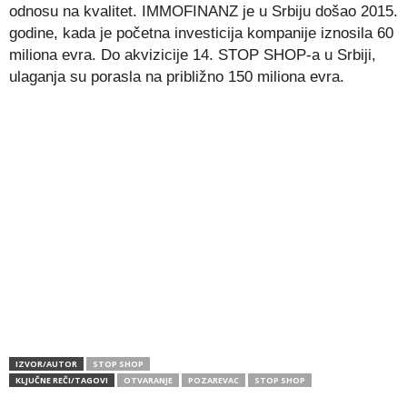
odnosu na kvalitet. IMMOFINANZ je u Srbiju došao 2015.
godine, kada je početna investicija kompanije iznosila 60
miliona evra. Do akvizicije 14. STOP SHOP-a u Srbiji,
ulaganja su porasla na približno 150 miliona evra.
IZVOR/AUTOR
STOP SHOP
KLJUČNE REČI/TAGOVI
OTVARANJE
POZAREVAC
STOP SHOP