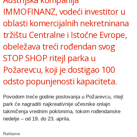
IMMOFINANZ, vodeći investitor u
oblasti komercijalnih nekretninana
tržištu Centralne i Istočne Evrope,
obeležava treći rođendan svog
STOP SHOP ritejl parka u
Požarevcu, koji je dostigao 100
odsto popunjenosti kapaciteta.
Povodom treće godine poslovanja u Požarevcu, ritejl
park će nagraditi najkreativnije učesnike onlajn
takmičenja vrednim poklonima, tokom rođendanske
nedelje – od 19. do 23. aprila.
Reklame