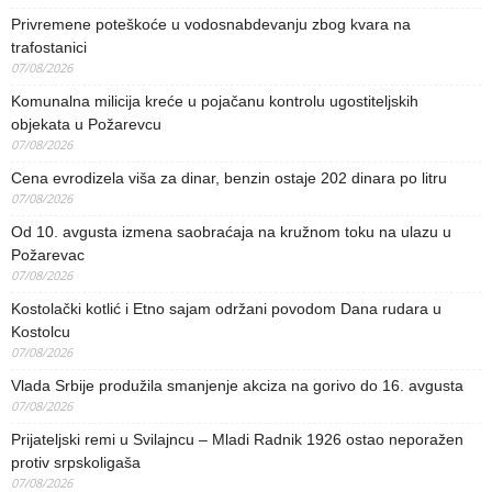
Privremene poteškoće u vodosnabdevanju zbog kvara na
trafostanici
07/08/2026
Komunalna milicija kreće u pojačanu kontrolu ugostiteljskih
objekata u Požarevcu
07/08/2026
Cena evrodizela viša za dinar, benzin ostaje 202 dinara po litru
07/08/2026
Od 10. avgusta izmena saobraćaja na kružnom toku na ulazu u
Požarevac
07/08/2026
Kostolački kotlić i Etno sajam održani povodom Dana rudara u
Kostolcu
07/08/2026
Vlada Srbije produžila smanjenje akciza na gorivo do 16. avgusta
07/08/2026
Prijateljski remi u Svilajncu – Mladi Radnik 1926 ostao neporažen
protiv srpskoligaša
07/08/2026