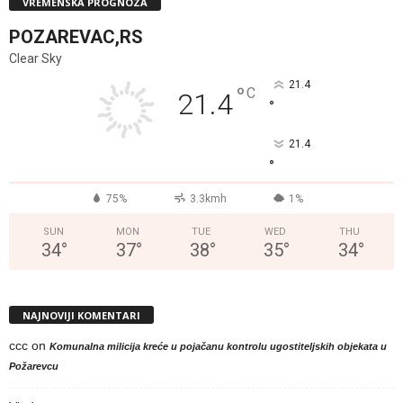
VREMENSKA PROGNOZA
POZAREVAC,RS
Clear Sky
21.4
°
C
21.4
°
21.4
°
75%
3.3kmh
1%
SUN
MON
TUE
WED
THU
34
°
37
°
38
°
35
°
34
°
NAJNOVIJI KOMENTARI
ccc
on
Komunalna milicija kreće u pojačanu kontrolu ugostiteljskih objekata u
Požarevcu