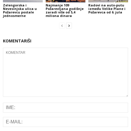
Zelengorska i
Najmanje 109
Radovi na auto-putu
Nevesinjska ulica u
Požarevljana godišnje
između Velike Plane i
Požarevcu postale
zaradi više od 5,4
Požarevca od 6. jula
jednosmerne
miliona dinara
KOMENTARIŠI