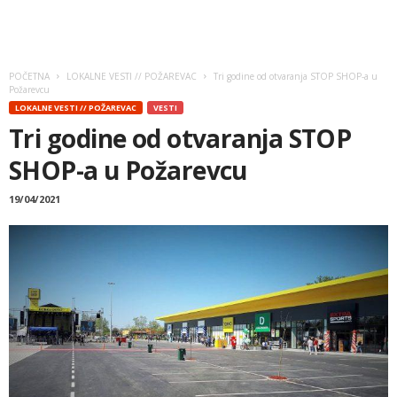
POČETNA
LOKALNE VESTI // POŽAREVAC
Tri godine od otvaranja STOP SHOP-a u
Požarevcu
LOKALNE VESTI // POŽAREVAC
VESTI
Tri godine od otvaranja STOP
SHOP-a u Požarevcu
19/04/2021