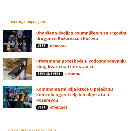
POSLEDNJE OBJAVLJENO
Uhapšena dvojica osumnjičenih za trgovinu
drogom u Požarevcu i Kučevu
VESTI
07/08/2026
Privremene poteškoće u vodosnabdevanju
zbog kvara na trafostanici
SERVISNE VESTI
07/08/2026
Komunalna milicija kreće u pojačanu
kontrolu ugostiteljskih objekata u
Požarevcu
VESTI
07/08/2026
SVE SA URBAN CITY PORTALA