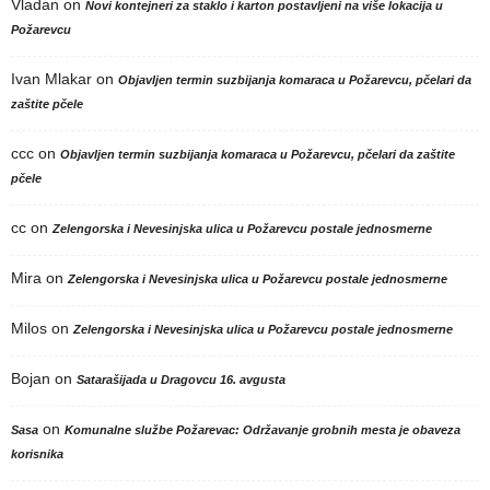
Vladan
on
Novi kontejneri za staklo i karton postavljeni na više lokacija u
Požarevcu
Ivan Mlakar
on
Objavljen termin suzbijanja komaraca u Požarevcu, pčelari da
zaštite pčele
ccc
on
Objavljen termin suzbijanja komaraca u Požarevcu, pčelari da zaštite
pčele
cc
on
Zelengorska i Nevesinjska ulica u Požarevcu postale jednosmerne
Mira
on
Zelengorska i Nevesinjska ulica u Požarevcu postale jednosmerne
Milos
on
Zelengorska i Nevesinjska ulica u Požarevcu postale jednosmerne
Bojan
on
Satarašijada u Dragovcu 16. avgusta
on
Sasa
Komunalne službe Požarevac: Održavanje grobnih mesta je obaveza
korisnika