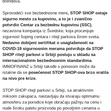
brendova.
Sprovodeći sve bezbednosne mere
, STOP SHOP ostaje
sigurno mesto za kupovinu, a to je i zvanično
potvrdio Centar za bezbednu kupovinu (SSC)
,
nezavisna kompanija iz Švedske, koja procenjuje
sigurnost šoping centara i ritejl parkova širom sveta.
Nedavno dobijeni sertifikat o usaglašenosti sa
COVID-19 sigurnosnim merama potvrđuje da STOP
SHOP ritejl parkovi u Srbiji posluju u skladu sa
internacionalnim bezbednosnim standardima
.
IMMOFINANZ u Srbiji takođe s ponosom može da
istakne da se
posećenost STOP SHOP-ova brzo vratila
na nivo pre krize
.
STOP SHOP ritejl parkovi u Srbiji, sa atraktivnim
miksom zakupaca, nastavljaju da stvaraju optimalnu
atmosferu za porodice koje obraćaju pažnju na cenu i
nude široku paletu proizvoda po povoljnim cenama u