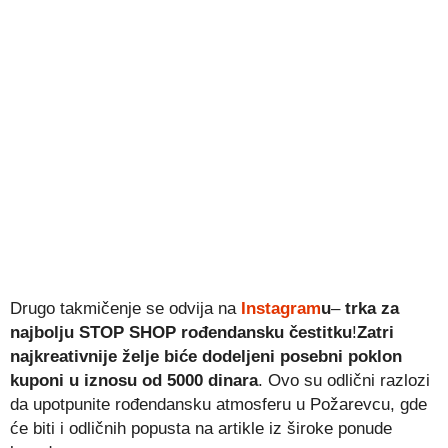
Drugo takmičenje se odvija na
Instagram
u
–
trka za
najbolju STOP SHOP rođendansku čestitku
!
Zatri
najkreativnije želje biće dodeljeni posebni poklon
kuponi u iznosu od 5000 dinara
. Ovo su odlični razlozi
da upotpunite rođendansku atmosferu u Požarevcu, gde
će biti i odličnih popusta na artikle iz široke ponude