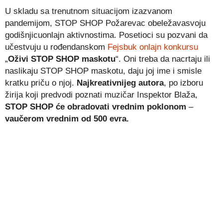
U skladu sa trenutnom situacijom izazvanom
pandemijom, STOP SHOP Požarevac obeležavasvoju
godišnjicuonlajn aktivnostima. Posetioci su pozvani da
učestvuju u rođendanskom
Fejsbuk onlajn konkursu
„
Oživi STOP SHOP maskotu
“. Oni treba da nacrtaju ili
naslikaju STOP SHOP maskotu, daju joj ime i smisle
kratku priču o njoj.
Najkreativnijeg autora
, po izboru
žirija koji predvodi poznati muzičar Inspektor Blaža,
STOP SHOP će obradovati vrednim poklonom
–
vaučerom vrednim od 500 evra.