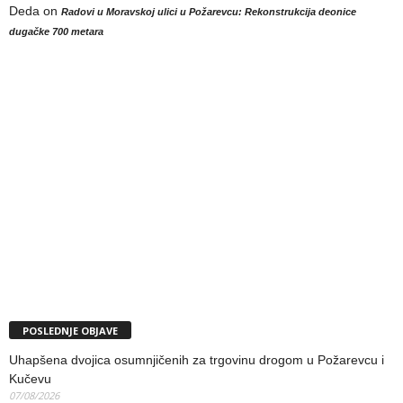
Deda
on
Radovi u Moravskoj ulici u Požarevcu: Rekonstrukcija deonice
dugačke 700 metara
POSLEDNJE OBJAVE
Uhapšena dvojica osumnjičenih za trgovinu drogom u Požarevcu i
Kučevu
07/08/2026