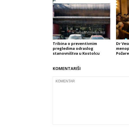
Tribina o preventivnim
Dr Ves
pregledima odraslog
menopa
stanovništva u Kostolcu
Požare
KOMENTARIŠI