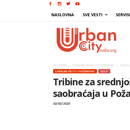
NASLOVNA
SVE VESTI
SERVIS
Urban
City
POČETNA
LOKALNE VESTI // POŽAREVAC
Tribine
LOKALNE VESTI // POŽAREVAC
VESTI
Tribine za srednj
saobraćaja u Pož
02/03/2020