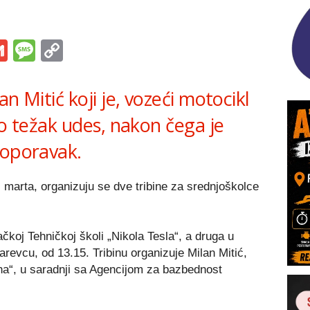
s
tsApp
iber
Gmail
Message
Copy
Link
n Mitić koji je, vozeći motocikl
eo težak udes, nakon čega je
 oporavak.
 marta, organizuju se dve tribine za srednjoškolce
čkoj Tehničkoj školi „Nikola Tesla“, a druga u
evcu, od 13.15. Tribinu organizuje Milan Mitić,
na“, u saradnji sa Agencijom za bazbednost