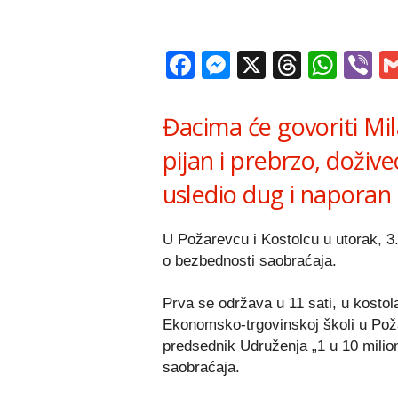
Facebook
Messenger
X
Thread
Wha
V
Đacima će govoriti Mila
pijan i prebrzo, doživ
usledio dug i naporan
U Požarevcu i Kostolcu u utorak, 3.
o bezbednosti saobraćaja.
Prva se održava u 11 sati, u kostola
Ekonomsko-trgovinskoj školi u Požar
predsednik Udruženja „1 u 10 milio
saobraćaja.