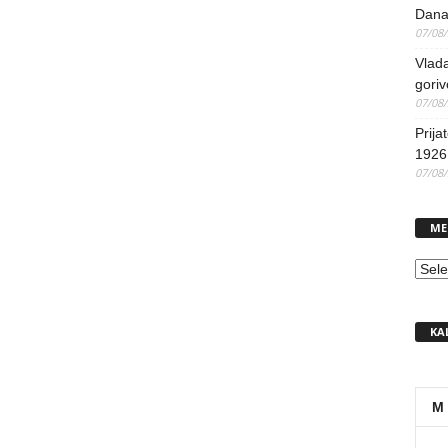
Dana
07/08
Vlada
goriv
07/08
Prija
1926 
07/08
ME
MEN
KA
M