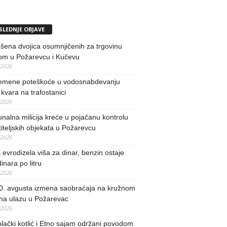
SLEDNJE OBJAVE
ena dvojica osumnjičenih za trgovinu
om u Požarevcu i Kučevu
/2026
remene poteškoće u vodosnabdevanju
kvara na trafostanici
/2026
alna milicija kreće u pojačanu kontrolu
iteljskih objekata u Požarevcu
/2026
evrodizela viša za dinar, benzin ostaje
inara po litru
/2026
0. avgusta izmena saobraćaja na kružnom
 na ulazu u Požarevac
/2026
lački kotlić i Etno sajam održani povodom