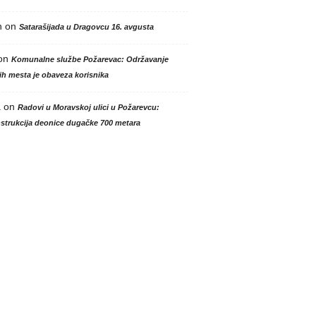
n
on
Satarašijada u Dragovcu 16. avgusta
on
Komunalne službe Požarevac: Održavanje
h mesta je obaveza korisnika
a
on
Radovi u Moravskoj ulici u Požarevcu:
strukcija deonice dugačke 700 metara