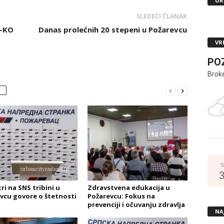
UR
SLEDEĆI ČLANAK
E-KO
Danas prolećnih 20 stepeni u Požarevcu
VR
PO
Brok
S
ri na SNS tribini u
Zdravstvena edukacija u
vcu govore o štetnosti
Požarevcu: Fokus na
prevenciji i očuvanju zdravlja
NA