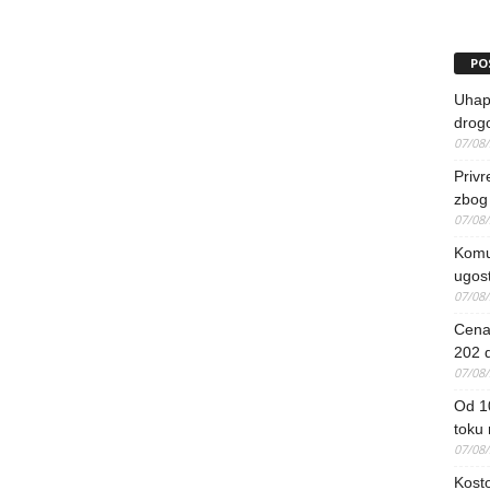
PO
Uhapš
drog
07/08
Priv
zbog 
07/08
Komun
ugost
07/08
Cena 
202 d
07/08
Od 1
toku
07/08
Kosto