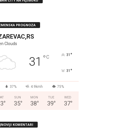
BAN CITY NA FEJSBUKU
EMENSKA PROGNOZA
ZAREVAC,RS
en Clouds
°
31
°
C
31
°
31
37%
4.9kmh
75%
AT
SUN
MON
TUE
WED
33
°
35
°
38
°
39
°
37
°
JNOVIJI KOMENTARI