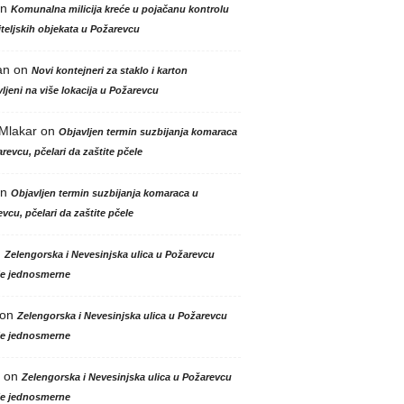
n
Komunalna milicija kreće u pojačanu kontrolu
teljskih objekata u Požarevcu
an
on
Novi kontejneri za staklo i karton
ljeni na više lokacija u Požarevcu
 Mlakar
on
Objavljen termin suzbijanja komaraca
revcu, pčelari da zaštite pčele
n
Objavljen termin suzbijanja komaraca u
vcu, pčelari da zaštite pčele
n
Zelengorska i Nevesinjska ulica u Požarevcu
le jednosmerne
on
Zelengorska i Nevesinjska ulica u Požarevcu
le jednosmerne
on
Zelengorska i Nevesinjska ulica u Požarevcu
le jednosmerne