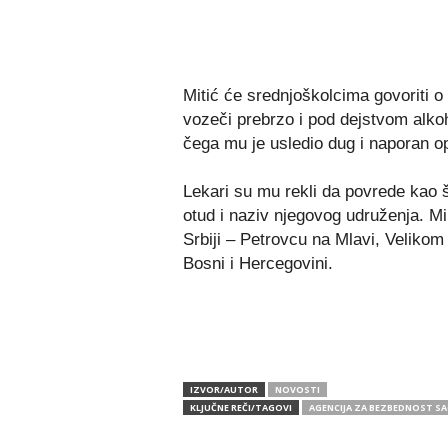
Mitić će srednjoškolcima govoriti 
vozeči prebrzo i pod dejstvom alko
čega mu je usledio dug i naporan o
Lekari su mu rekli da povrede kao š
otud i naziv njegovog udruženja. Mi
Srbiji – Petrovcu na Mlavi, Veliko
Bosni i Hercegovini.
IZVOR/AUTOR
NOVOSTI
KLJUČNE REČI/TAGOVI
AGENCIJA ZA BEZBEDNOST S