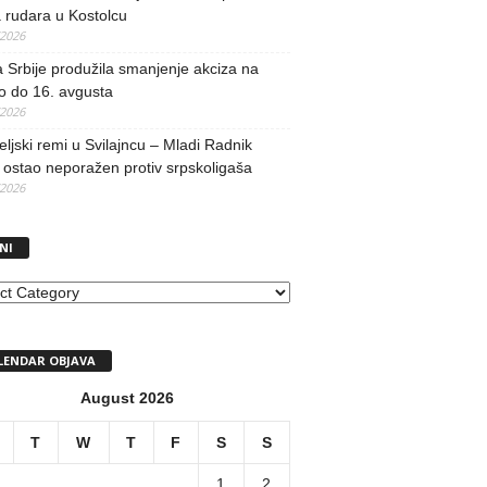
 rudara u Kostolcu
/2026
 Srbije produžila smanjenje akciza na
o do 16. avgusta
/2026
teljski remi u Svilajncu – Mladi Radnik
ostao neporažen protiv srpskoligaša
/2026
NI
I
LENDAR OBJAVA
August 2026
T
W
T
F
S
S
1
2