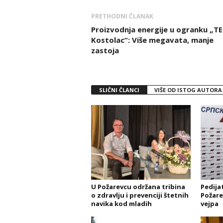
PRETHODNI ČLANAK
Proizvodnja energije u ogranku „T
Kostolac“: Više megavata, manje
zastoja
SLIČNI ČLANCI
VIŠE OD ISTOG AUTORA
U Požarevcu održana tribina
Pedijat
o zdravlju i prevenciji štetnih
Požare
navika kod mladih
vejpa