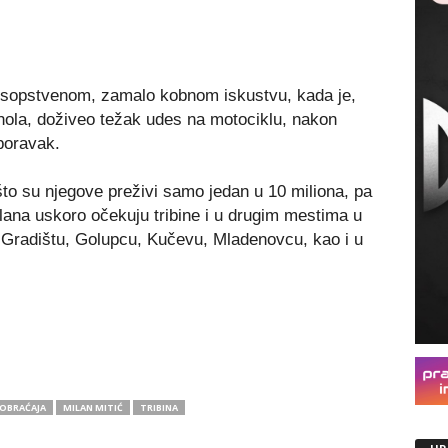
o sopstvenom, zamalo kobnom iskustvu, kada je,
hola, doživeo težak udes na motociklu, nakon
poravak.
to su njegove preživi samo jedan u 10 miliona, pa
lana uskoro očekuju tribine i u drugim mestima u
m Gradištu, Golupcu, Kučevu, Mladenovcu, kao i u
AOBRAĆAJA
MILAN MITIĆ
TRIBINA