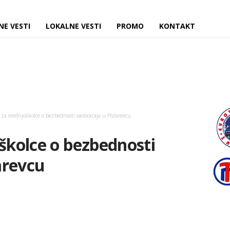
NE VESTI
LOKALNE VESTI
PROMO
KONTAKT
 za srednjoškolce o bezbednosti saobraćaja u Požarevcu
oškolce o bezbednosti
arevcu