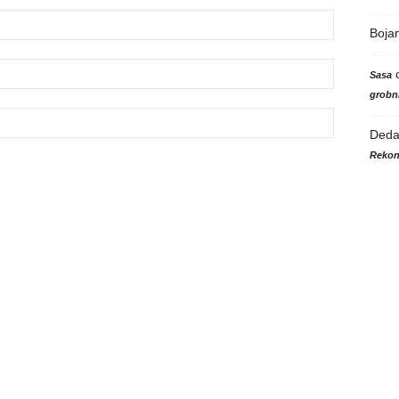
Boja
Sasa
grobni
Ded
Rekon