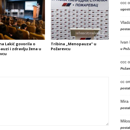
ccc
o
ugosti
Vlad
postav
Ivan
na Lakić govorila o
Tribina „Menopauza“ u
uzi i zdravlju žena u
Požarevcu
u Poža
vcu
ccc
o
Požare
cc
o
posta
Mira
posta
Milos
posta