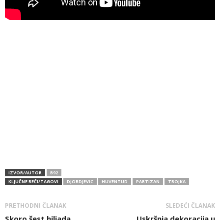
IZVOR/AUTOR
B92
KLJUČNE REČI/TAGOVI
DJORDJEVIC
HUVENTUD
PARTIZAN
TROJKA
PRETHODNI ČLANAK
SLEDEĆI ČLANAK
Skoro šest hiljada
Uskršnja dekoracija u