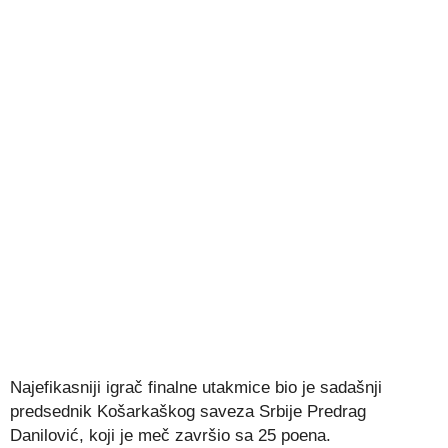
Najefikasniji igrač finalne utakmice bio je sadašnji
predsednik Košarkaškog saveza Srbije Predrag
Danilović, koji je meč završio sa 25 poena.