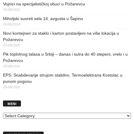
Vojnici na specijalističkoj obuci u Požarevcu
05/08/2026
Miholjski susreti sela 14. avgusta u Šapinu
05/08/2026
Novi kontejneri za staklo i karton postavljeni na više lokacija u
Požarevcu
05/08/2026
Pik toplotnog talasa u Srbiji – danas i sutra do 40 stepeni, vrelo i u
Požarevcu
05/08/2026
EPS: Snabdevanje strujom stabilno, Termoelektrana Kostolac u
punom pogonu
05/08/2026
MENI
MENI