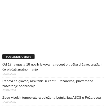
POSLEDNJE OBJAVE
Od 17. avgusta 18 novih lekova na recept o trošku države, građani
će plaćati znatno manje
05/08/2026
Radovi na glavnoj raskrsnici u centru Požarevca, privremeno
zatvaranje saobraćaja
05/08/2026
Zbog visokih temperatura odložena Letnja liga ASCS u Požarevcu
05/08/2026