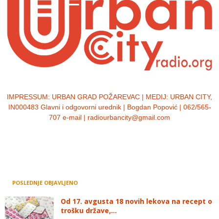
IMPRESSUM:
URBAN GRAD POŽAREVAC | MEDIJ: URBAN CITY,
IN000483 Glavni i odgovorni urednik | Bogdan Popović | 062/565-
707 e-mail | radiourbancity@gmail.com
POSLEDNJE OBJAVLJENO
Od 17. avgusta 18 novih lekova na recept o
trošku države,...