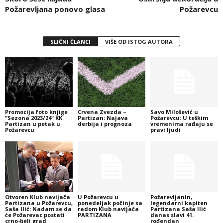
Požarevljana ponovo glasa
Požarevcu
SLIČNI ČLANCI
VIŠE OD ISTOG AUTORA
Promocija foto knjige
Crvena Zvezda –
Savo Milošević u
“Sezona 2023/24“ KK
Partizan: Najava
Požarevcu: U teškim
Partizan u petak u
derbija i prognoza
vremenima rađaju se
Požarevcu
pravi ljudi
Otvoren Klub navijača
U Požarevcu u
Požarevljanin,
Partizana u Požarevcu,
ponedeljak počinje sa
legendarni kapiten
Saša Ilić: Nadam se da
radom Klub navijača
Partizana Saša Ilić
će Požarevac postati
PARTIZANA
danas slavi 41.
crno-beli grad
rođendan