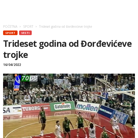
POČETNA
SPORT
Trideset godina od Đorđevićeve trojke
SPORT
VESTI
Trideset godina od Đorđevićeve
trojke
16/04/2022