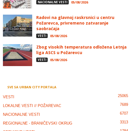
NACIONALNE VESTI
05/08/2026
Radovi na glavnoj raskrsnici u centru
Požarevca, privremeno zatvaranje
saobraćaja
VESTI
05/08/2026
Zbog visokih temperatura odložena Letnja
liga ASCS u Požarevcu
VESTI
05/08/2026
SVE SA URBAN CITY PORTALA
25065
VESTI
7689
LOKALNE VESTI // POŽAREVAC
6707
NACIONALNE VESTI
3313
REGIONALNE - BRANIČEVSKI OKRUG
1784