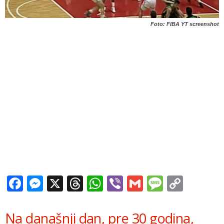
Foto: FIBA YT screenshot
Facebook
Messenger
X
Threads
WhatsApp
Viber
Gmail
Messag
Copy
Link
Na današnji dan, pre 30 godina,