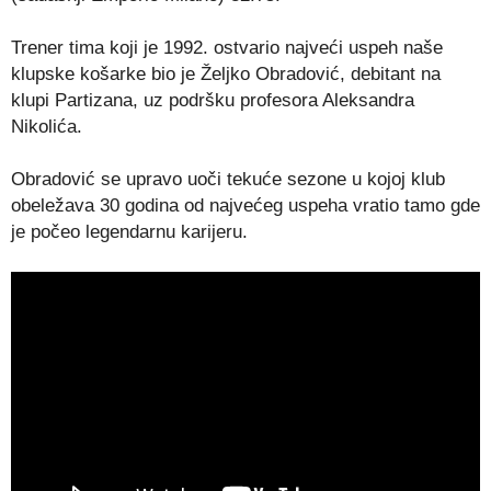
Trener tima koji je 1992. ostvario najveći uspeh naše
klupske košarke bio je Željko Obradović, debitant na
klupi Partizana, uz podršku profesora Aleksandra
Nikolića.
Obradović se upravo uoči tekuće sezone u kojoj klub
obeležava 30 godina od najvećeg uspeha vratio tamo gde
je počeo legendarnu karijeru.