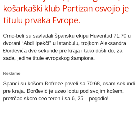
košarkaški klub Partizan osvojio je
titulu prvaka Evrope.
Crno-beli su savladali špansku ekipu Huventud 71:70 u
dvorani “Abdi Ipekči” u Istanbulu, trojkom Aleksandra
Đorđevića dve sekunde pre kraja i tako došli do, za
sada, jedine titule evropskog šampiona.
Reklame
Španci su košom Đofreze poveli sa 70:68, osam sekundi
pre kraja. Đorđević je uzeo loptu pod svojim košem,
pretrčao skoro ceo teren i sa 6, 25 – pogodio!