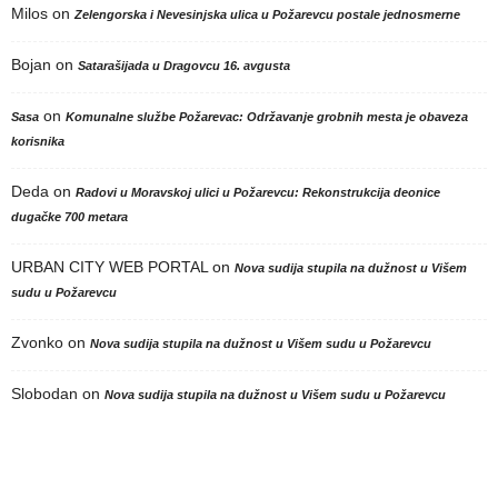
Milos
on
Zelengorska i Nevesinjska ulica u Požarevcu postale jednosmerne
Bojan
on
Satarašijada u Dragovcu 16. avgusta
on
Sasa
Komunalne službe Požarevac: Održavanje grobnih mesta je obaveza
korisnika
Deda
on
Radovi u Moravskoj ulici u Požarevcu: Rekonstrukcija deonice
dugačke 700 metara
URBAN CITY WEB PORTAL
on
Nova sudija stupila na dužnost u Višem
sudu u Požarevcu
Zvonko
on
Nova sudija stupila na dužnost u Višem sudu u Požarevcu
Slobodan
on
Nova sudija stupila na dužnost u Višem sudu u Požarevcu