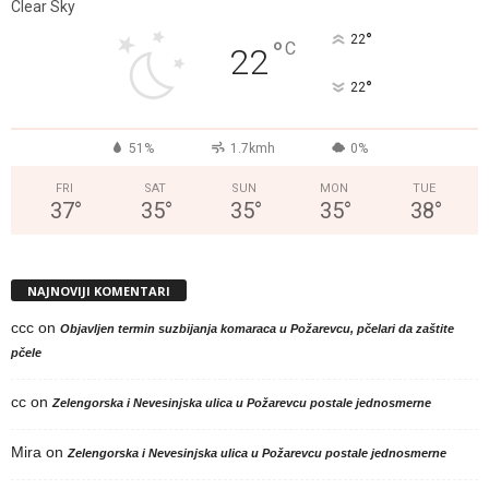
Clear Sky
°
22
°
C
22
°
22
51%
1.7kmh
0%
FRI
SAT
SUN
MON
TUE
37
°
35
°
35
°
35
°
38
°
NAJNOVIJI KOMENTARI
ccc
on
Objavljen termin suzbijanja komaraca u Požarevcu, pčelari da zaštite
pčele
cc
on
Zelengorska i Nevesinjska ulica u Požarevcu postale jednosmerne
Mira
on
Zelengorska i Nevesinjska ulica u Požarevcu postale jednosmerne