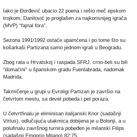
Iako je Đorđević ubacio 22 poena i rešio meč epskom
trojkom, Danilović je proglašen za najkorisnijeg igrača
(MVP) “fajnal fora”.
Sezona 1991/1992 ostaće upamćena i po tome što su
košarkaši Partizana samo jednom igrali u Beogradu.
Zbog rata u Hrvatskoj i raspada SFRJ, crno-beli su bili
“domaćini” u španskom gradu Fuenlabrada, nadomak
Madrida.
Takmičenje u grupi u Evroligi Partizan je završio na
četvrtom mestu, sa devet pobeda i pet poraza.
U četvrtfinalu je eliminisan italijanski Knor (sadašnji
Virtus), odlučujuća utakmica dobijena je u Bolonji, a u
polufinalu završnog turnira pobeđen je milanski Filips
(sadašnji Emporio Milano) 82:75.