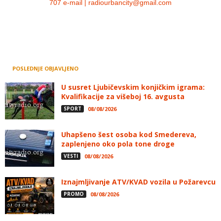
707 e-mail | radiourbancity@gmail.com
POSLEDNJE OBJAVLJENO
U susret Ljubičevskim konjičkim igrama:
Kvalifikacije za višeboj 16. avgusta
SPORT
08/08/2026
Uhapšeno šest osoba kod Smedereva,
zaplenjeno oko pola tone droge
VESTI
08/08/2026
Iznajmljivanje ATV/KVAD vozila u Požarevcu
PROMO
08/08/2026