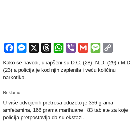
Facebook
Messenger
X
Threads
WhatsApp
Viber
Gmail
Messag
Copy
Link
Kako se navodi, uhapšeni su D.Ć. (28), N.D. (29) i M.D.
(23) a policija je kod njih zaplenila i veću količinu
narkotika.
Reklame
U više odvojenih pretresa oduzeto je 356 grama
amfetamina, 168 grama marihuane i 83 tablete za koje
policija pretpostavlja da su ekstazi.