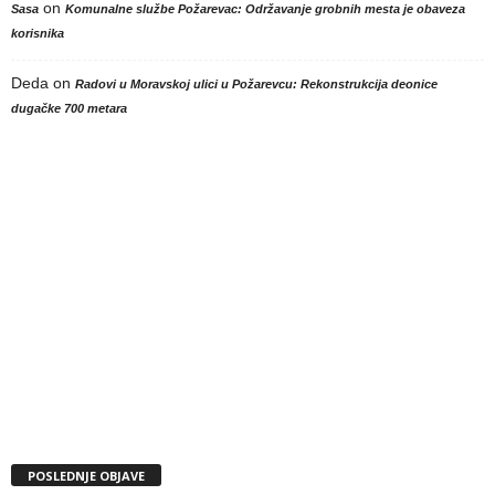
on
Sasa
Komunalne službe Požarevac: Održavanje grobnih mesta je obaveza
korisnika
Deda
on
Radovi u Moravskoj ulici u Požarevcu: Rekonstrukcija deonice
dugačke 700 metara
POSLEDNJE OBJAVE