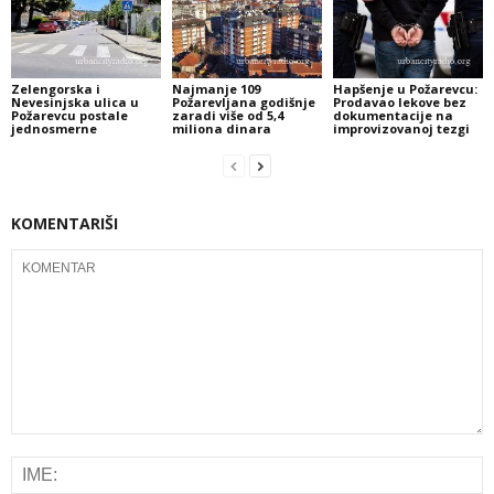
Zelengorska i
Najmanje 109
Hapšenje u Požarevcu:
Nevesinjska ulica u
Požarevljana godišnje
Prodavao lekove bez
Požarevcu postale
zaradi više od 5,4
dokumentacije na
jednosmerne
miliona dinara
improvizovanoj tezgi
KOMENTARIŠI