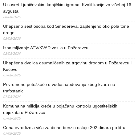
U susret Ljubičevskim konjičkim igrama: Kvalifikacije za višeboj 16.
avgusta
08/08/2026
Uhapšeno šest osoba kod Smedereva, zaplenjeno oko pola tone
droge
08/08/2026
Iznajmljivanje ATV/KVAD vozila u Požarevcu
08/08/2026
Uhapšena dvojica osumnjičenih za trgovinu drogom u Požarevcu i
Kučevu
07/08/2026
Privremene poteškoće u vodosnabdevanju zbog kvara na
trafostanici
07/08/2026
Komunalna milicija kreće u pojačanu kontrolu ugostiteljskih
objekata u Požarevcu
07/08/2026
Cena evrodizela viša za dinar, benzin ostaje 202 dinara po litru
07/08/2026