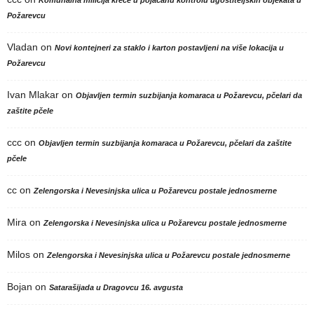
Komunalna milicija kreće u pojačanu kontrolu ugostiteljskih objekata u
Požarevcu
Vladan
on
Novi kontejneri za staklo i karton postavljeni na više lokacija u
Požarevcu
Ivan Mlakar
on
Objavljen termin suzbijanja komaraca u Požarevcu, pčelari da
zaštite pčele
ccc
on
Objavljen termin suzbijanja komaraca u Požarevcu, pčelari da zaštite
pčele
cc
on
Zelengorska i Nevesinjska ulica u Požarevcu postale jednosmerne
Mira
on
Zelengorska i Nevesinjska ulica u Požarevcu postale jednosmerne
Milos
on
Zelengorska i Nevesinjska ulica u Požarevcu postale jednosmerne
Bojan
on
Satarašijada u Dragovcu 16. avgusta