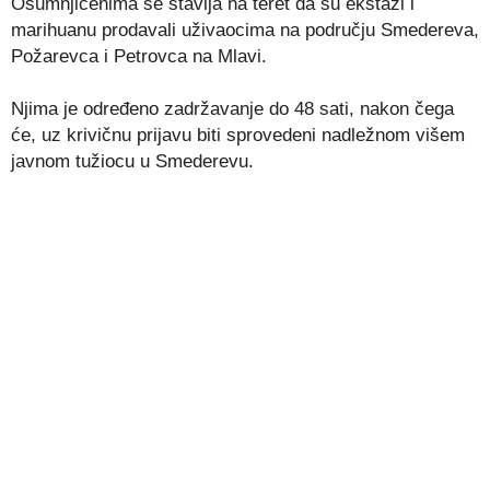
Osumnjičenima se stavlja na teret da su ekstazi i
marihuanu prodavali uživaocima na području Smedereva,
Požarevca i Petrovca na Mlavi.
Njima je određeno zadržavanje do 48 sati, nakon čega
će, uz krivičnu prijavu biti sprovedeni nadležnom višem
javnom tužiocu u Smederevu.