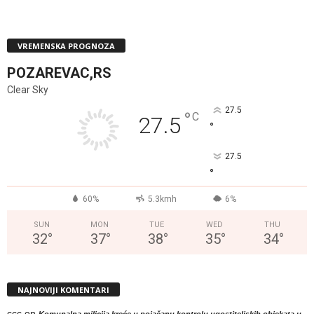
VREMENSKA PROGNOZA
POZAREVAC,RS
Clear Sky
27.5
°
C
27.5
°
27.5
°
60%
5.3kmh
6%
SUN
MON
TUE
WED
THU
32
°
37
°
38
°
35
°
34
°
NAJNOVIJI KOMENTARI
ccc
on