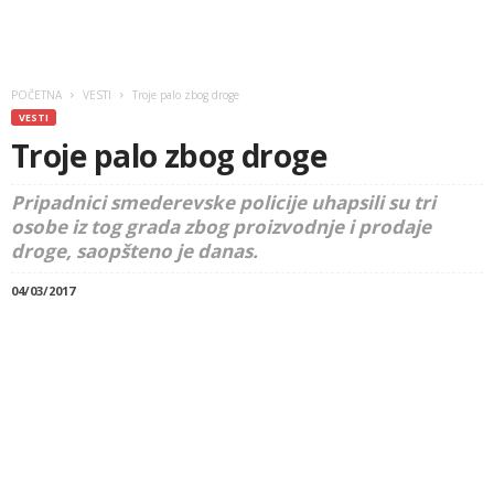
POČETNA
VESTI
Troje palo zbog droge
VESTI
Troje palo zbog droge
Pripadnici smederevske policije uhapsili su tri
osobe iz tog grada zbog proizvodnje i prodaje
droge, saopšteno je danas.
04/03/2017