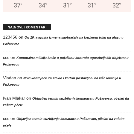
37
°
34
°
31
°
31
°
32
°
NAJNOVIJI KOMENTARI
123456
on
Od 10. avgusta izmena saobraćaja na kružnom toku na ulazu u
Požarevac
ccc
on
Komunalna milicija kreće u pojačanu kontrolu ugostiteljskih objekata u
Požarevcu
Vladan
on
Novi kontejneri za staklo i karton postavljeni na više lokacija u
Požarevcu
Ivan Mlakar
on
Objavljen termin suzbijanja komaraca u Požarevcu, pčelari da
zaštite pčele
ccc
on
Objavljen termin suzbijanja komaraca u Požarevcu, pčelari da zaštite
pčele