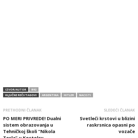
IZVOR/AUTOR
B92
KLJUČNE REČI/TAGOVI
ARGENTINA
HITLER
NACISTI
PRETHODNI ČLANAK
SLEDEĆI ČLANAK
PO MERI PRIVREDE! Dualni
Svetleći krstovi u blizini
sistem obrazovanja u
raskrsnica opasni po
Tehničkoj školi “Nikola
vozače
Tesla” u Kostolcu