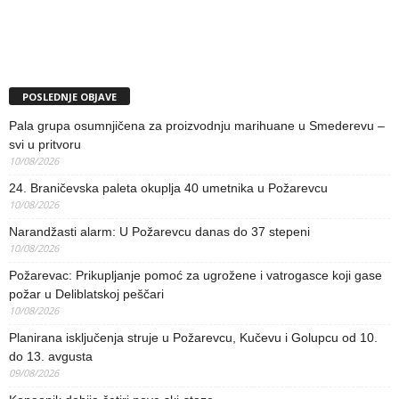
POSLEDNJE OBJAVE
Pala grupa osumnjičena za proizvodnju marihuane u Smederevu –
svi u pritvoru
10/08/2026
24. Braničevska paleta okuplja 40 umetnika u Požarevcu
10/08/2026
Narandžasti alarm: U Požarevcu danas do 37 stepeni
10/08/2026
Požarevac: Prikupljanje pomoć za ugrožene i vatrogasce koji gase
požar u Deliblatskoj peščari
10/08/2026
Planirana isključenja struje u Požarevcu, Kučevu i Golupcu od 10.
do 13. avgusta
09/08/2026