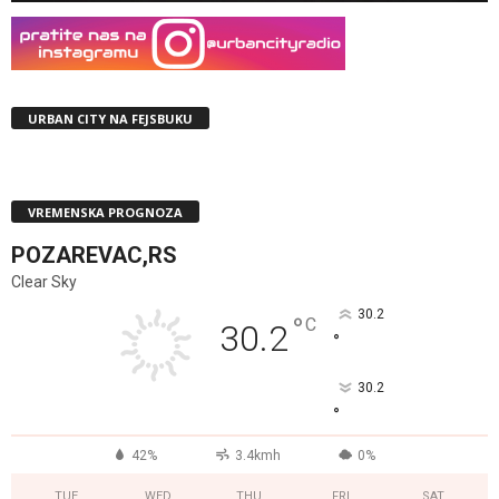
URBAN CITY NA FEJSBUKU
VREMENSKA PROGNOZA
POZAREVAC,RS
Clear Sky
30.2
°
C
30.2
°
30.2
°
42%
3.4kmh
0%
TUE
WED
THU
FRI
SAT