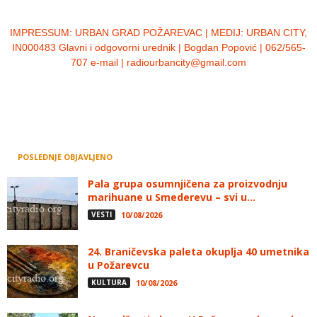
IMPRESSUM:
URBAN GRAD POŽAREVAC | MEDIJ: URBAN CITY,
IN000483 Glavni i odgovorni urednik | Bogdan Popović | 062/565-
707 e-mail | radiourbancity@gmail.com
POSLEDNJE OBJAVLJENO
Pala grupa osumnjičena za proizvodnju
marihuane u Smederevu – svi u...
VESTI
10/08/2026
24. Braničevska paleta okuplja 40 umetnika
u Požarevcu
KULTURA
10/08/2026