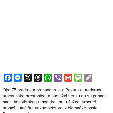
Facebook
Messenger
X
Threads
WhatsApp
Viber
Gmail
Messag
Copy
Link
Oko 75 predmeta pronađeno je u Bekaru u predgrađu
argentinske prestonice, a nadležni veruju da su pripadali
nacistima visokog ranga, koji su u Južnoj Americi
pronašli utočište nakon bekstva iz Nemačke posle