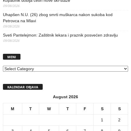
Kopaonik dobija četiri nove ski-staze
09/08/2026
Uhapšen N.U. (26) zbog smrti muškarca nakon sukoba kod
Petrovca na Mlavi
09/08/2026
Sveti Pantelejmon: Zaštitnik lekara i praznik posvećen zdravlju
09/08/2026
MENI
MENI
KALENDAR OBJAVA
August 2026
M
T
W
T
F
S
S
1
2