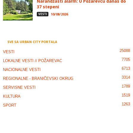
Narandžasti alarm: U Požarevcu danas do
37 stepeni
VESTI
10/08/2026
SVE SA URBAN CITY PORTALA
25088
VESTI
7705
LOKALNE VESTI // POŽAREVAC
6713
NACIONALNE VESTI
3314
REGIONALNE - BRANIČEVSKI OKRUG
1789
SERVISNE VESTI
1519
KULTURA
1263
SPORT