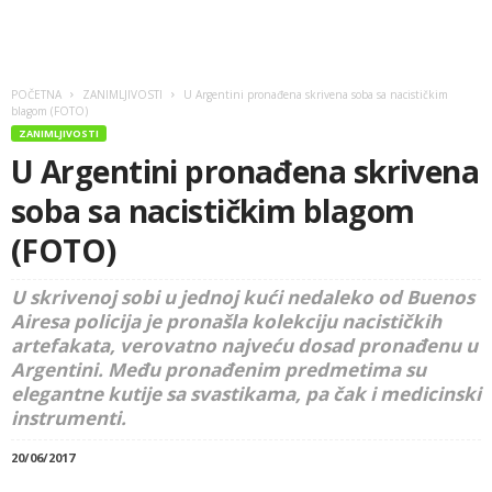
POČETNA
ZANIMLJIVOSTI
U Argentini pronađena skrivena soba sa nacističkim
blagom (FOTO)
ZANIMLJIVOSTI
U Argentini pronađena skrivena
soba sa nacističkim blagom
(FOTO)
U skrivenoj sobi u jednoj kući nedaleko od Buenos
Airesa policija je pronašla kolekciju nacističkih
artefakata, verovatno najveću dosad pronađenu u
Argentini. Među pronađenim predmetima su
elegantne kutije sa svastikama, pa čak i medicinski
instrumenti.
20/06/2017