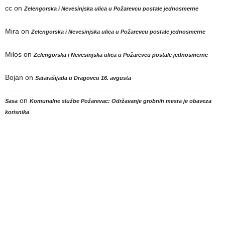
cc
on
Zelengorska i Nevesinjska ulica u Požarevcu postale jednosmerne
Mira
on
Zelengorska i Nevesinjska ulica u Požarevcu postale jednosmerne
Milos
on
Zelengorska i Nevesinjska ulica u Požarevcu postale jednosmerne
Bojan
on
Satarašijada u Dragovcu 16. avgusta
on
Sasa
Komunalne službe Požarevac: Održavanje grobnih mesta je obaveza
korisnika