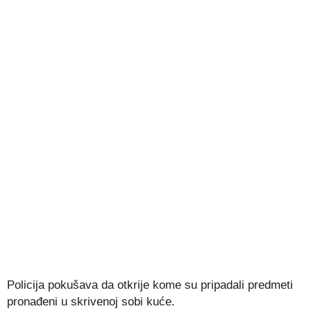
Policija pokušava da otkrije kome su pripadali predmeti
pronađeni u skrivenoj sobi kuće.