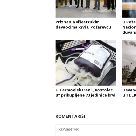
Priznanja višestrukim
U Poža
davaocima krvi u Požarevcu
Nacion
duvan
U Termoelektrani „Kostolac
Davaoc
B“ prikupljene 73 jedinice krvi
u TE „
KOMENTARIŠI