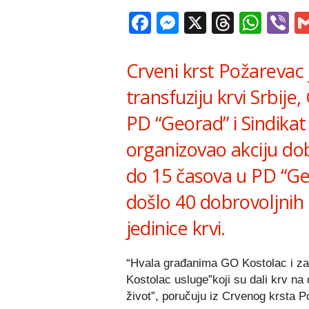
Facebook
Messenger
X
Thread
Wha
V
Crveni krst Požarevac 
transfuziju krvi Srbij
PD “Georad” i Sindikat
organizovao akciju do
do 15 časova u PD “Ge
došlo 40 dobrovoljnih 
jedinice krvi.
“Hvala građanima GO Kostolac i za
Kostolac usluge”koji su dali krv na 
život”, poručuju iz Crvenog krsta 