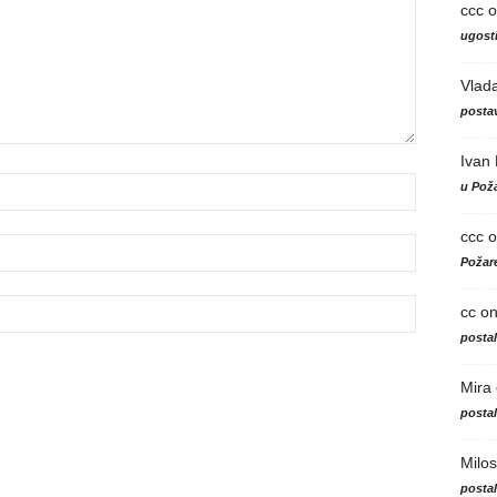
ccc
o
ugosti
Vlad
postav
Ivan
u Poža
ccc
o
Požare
cc
o
posta
Mira
posta
Milos
posta