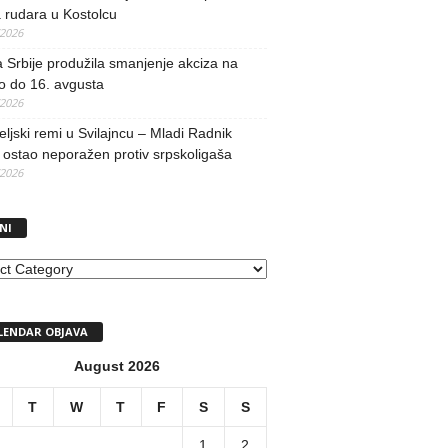
 rudara u Kostolcu
/2026
 Srbije produžila smanjenje akciza na
o do 16. avgusta
/2026
teljski remi u Svilajncu – Mladi Radnik
ostao neporažen protiv srpskoligaša
/2026
NI
I
LENDAR OBJAVA
August 2026
T
W
T
F
S
S
1
2