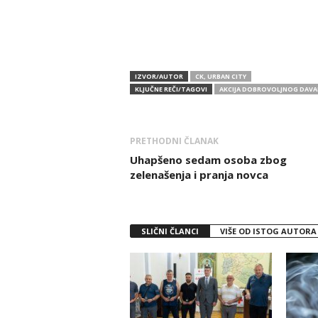
IZVOR/AUTOR
CK, URBAN CITY
KLJUČNE REČI/TAGOVI
AKCIJA DOBROVOLJNOG DAVAN
PRETHODNI ČLANAK
Uhapšeno sedam osoba zbog
zelenašenja i pranja novca
SLIČNI ČLANCI
VIŠE OD ISTOG AUTORA