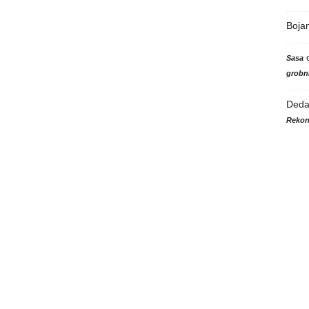
Boja
Sasa
grobni
Ded
Rekon