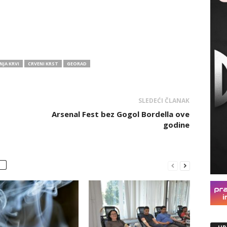
JA KRVI
CRVENI KRST
GEORAD
SLEDEĆI ČLANAK
Arsenal Fest bez Gogol Bordella ove
godine