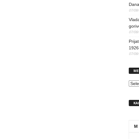
Dana
07/08
Vlada
goriv
07/08
Prija
1926 
07/08
ME
MEN
KA
M