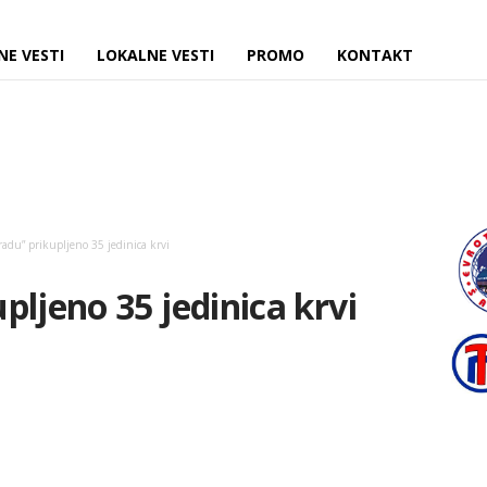
NE VESTI
LOKALNE VESTI
PROMO
KONTAKT
adu” prikupljeno 35 jedinica krvi
pljeno 35 jedinica krvi