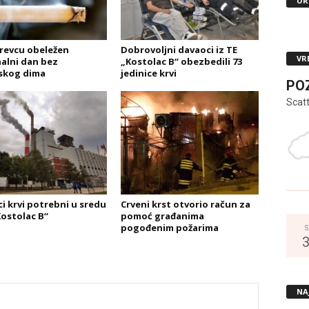
UR
revcu obeležen
Dobrovoljni davaoci iz TE
VR
alni dan bez
„Kostolac B“ obezbedili 73
skog dima
jedinice krvi
PO
Scat
i krvi potrebni u sredu
Crveni krst otvorio račun za
Kostolac B“
pomoć građanima
pogođenim požarima
S
NA