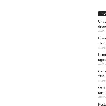
PO
Uhapš
drog
07/08
Priv
zbog 
07/08
Komun
ugost
07/08
Cena 
202 d
07/08
Od 1
toku
07/08
Kosto