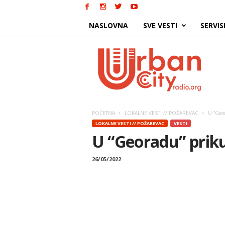
NASLOVNA
SVE VESTI
SERVIS
Urban
City
POČETNA
LOKALNE VESTI // POŽAREVAC
U “Geor
LOKALNE VESTI // POŽAREVAC
VESTI
U “Georadu” priku
26/05/2022