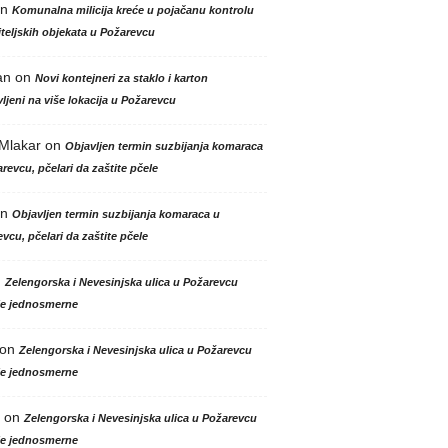
n
Komunalna milicija kreće u pojačanu kontrolu
teljskih objekata u Požarevcu
an
on
Novi kontejneri za staklo i karton
ljeni na više lokacija u Požarevcu
 Mlakar
on
Objavljen termin suzbijanja komaraca
revcu, pčelari da zaštite pčele
n
Objavljen termin suzbijanja komaraca u
vcu, pčelari da zaštite pčele
n
Zelengorska i Nevesinjska ulica u Požarevcu
le jednosmerne
on
Zelengorska i Nevesinjska ulica u Požarevcu
le jednosmerne
on
Zelengorska i Nevesinjska ulica u Požarevcu
le jednosmerne