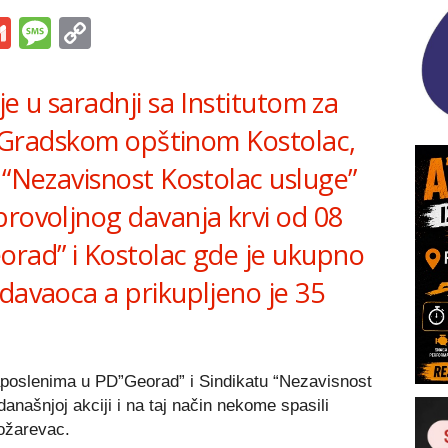
s
tsApp
iber
Gmail
Message
Copy
Link
je u saradnji sa Institutom za
e, Gradskom opštinom Kostolac,
 “Nezavisnost Kostolac usluge”
brovoljnog davanja krvi od 08
orad” i Kostolac gde je ukupno
davaoca a prikupljeno je 35
poslenima u PD”Georad” i Sindikatu “Nezavisnost
današnjoj akciji i na taj način nekome spasili
Požarevac.