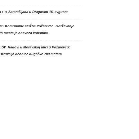
n
on
Satarašijada u Dragovcu 16. avgusta
on
Komunalne službe Požarevac: Održavanje
h mesta je obaveza korisnika
a
on
Radovi u Moravskoj ulici u Požarevcu:
strukcija deonice dugačke 700 metara