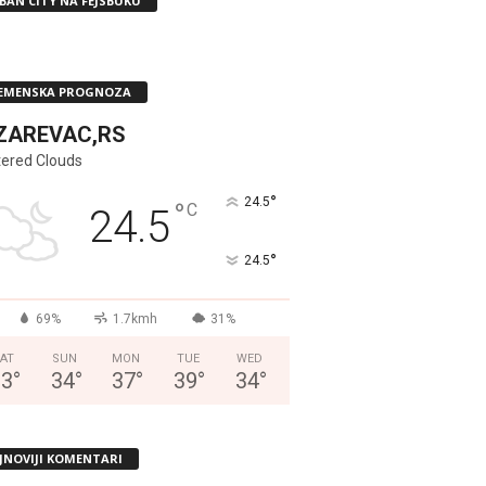
BAN CITY NA FEJSBUKU
EMENSKA PROGNOZA
ZAREVAC,RS
tered Clouds
°
24.5
°
C
24.5
°
24.5
69%
1.7kmh
31%
AT
SUN
MON
TUE
WED
33
°
34
°
37
°
39
°
34
°
JNOVIJI KOMENTARI