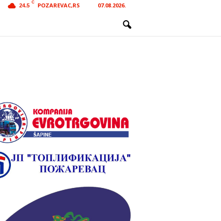
C
POZAREVAC,RS
07.08.2026.
24.5