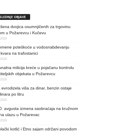
SLEDNJE OBJAVE
ena dvojica osumnjičenih za trgovinu
om u Požarevcu i Kučevu
/2026
remene poteškoće u vodosnabdevanju
kvara na trafostanici
/2026
alna milicija kreće u pojačanu kontrolu
iteljskih objekata u Požarevcu
/2026
evrodizela viša za dinar, benzin ostaje
inara po litru
/2026
0. avgusta izmena saobraćaja na kružnom
 na ulazu u Požarevac
/2026
lački kotlić i Etno sajam održani povodom