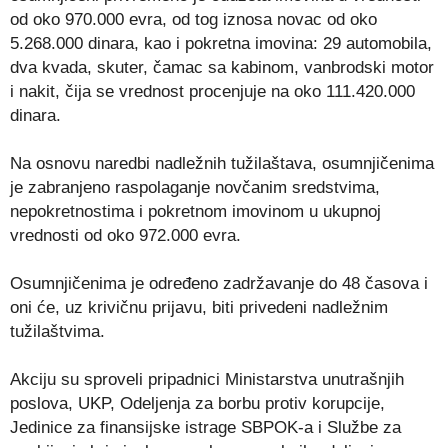
od oko 970.000 evra, od tog iznosa novac od oko
5.268.000 dinara, kao i pokretna imovina: 29 automobila,
dva kvada, skuter, čamac sa kabinom, vanbrodski motor
i nakit, čija se vrednost procenjuje na oko 111.420.000
dinara.
Na osnovu naredbi nadležnih tužilaštava, osumnjičenima
je zabranjeno raspolaganje novčanim sredstvima,
nepokretnostima i pokretnom imovinom u ukupnoj
vrednosti od oko 972.000‬‬ evra.
Osumnjičenima je određeno zadržavanje do 48 časova i
oni će, uz krivičnu prijavu, biti privedeni nadležnim
tužilaštvima.
Akciju su sproveli pripadnici Ministarstva unutrašnjih
poslova, UKP, Odeljenja za borbu protiv korupcije,
Jedinice za finansijske istrage SBPOK-a i Službe za