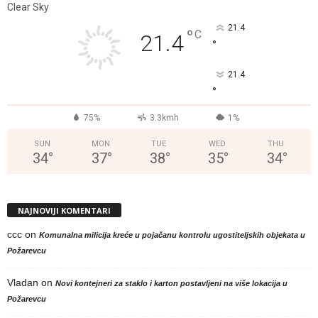
Clear Sky
21.4
°
C
21.4
°
21.4
°
75%
3.3kmh
1%
SUN
MON
TUE
WED
THU
34
°
37
°
38
°
35
°
34
°
NAJNOVIJI KOMENTARI
ccc
on
Komunalna milicija kreće u pojačanu kontrolu ugostiteljskih objekata u
Požarevcu
Vladan
on
Novi kontejneri za staklo i karton postavljeni na više lokacija u
Požarevcu