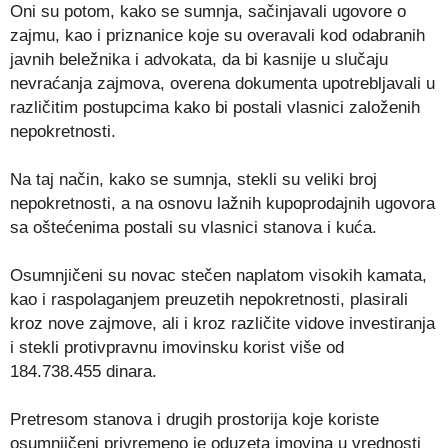
Oni su potom, kako se sumnja, sačinjavali ugovore o
zajmu, kao i priznanice koje su overavali kod odabranih
javnih beležnika i advokata, da bi kasnije u slučaju
nevraćanja zajmova, overena dokumenta upotrebljavali u
različitim postupcima kako bi postali vlasnici založenih
nepokretnosti.
Na taj način, kako se sumnja, stekli su veliki broj
nepokretnosti, a na osnovu lažnih kupoprodajnih ugovora
sa oštećenima postali su vlasnici stanova i kuća.
Osumnjičeni su novac stečen naplatom visokih kamata,
kao i raspolaganjem preuzetih nepokretnosti, plasirali
kroz nove zajmove, ali i kroz različite vidove investiranja
i stekli protivpravnu imovinsku korist više od
184.738.455 dinara.
Pretresom stanova i drugih prostorija koje koriste
osumnjičeni privremeno je oduzeta imovina u vrednosti