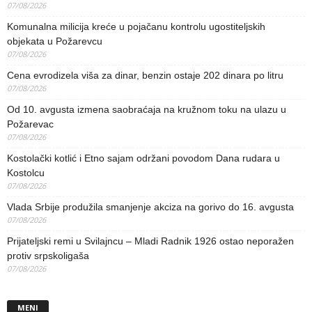
07/08/2026
Komunalna milicija kreće u pojačanu kontrolu ugostiteljskih
objekata u Požarevcu
07/08/2026
Cena evrodizela viša za dinar, benzin ostaje 202 dinara po litru
07/08/2026
Od 10. avgusta izmena saobraćaja na kružnom toku na ulazu u
Požarevac
07/08/2026
Kostolački kotlić i Etno sajam održani povodom Dana rudara u
Kostolcu
07/08/2026
Vlada Srbije produžila smanjenje akciza na gorivo do 16. avgusta
07/08/2026
Prijateljski remi u Svilajncu – Mladi Radnik 1926 ostao neporažen
protiv srpskoligaša
07/08/2026
MENI