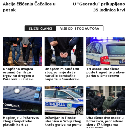
Akcija čišćenja Čačalice u
U “Georadu” prikupljeno
petak
35 jedinica krvi
SLIČNI ČLANCI
VIŠE OD ISTOG AUTORA
Uhapšena dvojica
Uhapšen mladić (20)
Tri osobe uhapšene
osumnjičenih za
zbog sumnje da je
posle tragedije u akva-
trgovinu drogom u
naručio bombaške
parku u Smederevu
Požarevcu i Kučevu
napade u Smederevu
Hapšenje u Požarevcu
Državljanin Finske
Uhapšene dve osobe u
zbog zloupotrebe
uhapšen u Srbiji zbog
Požarevcu, pronađeno
platnih kartica
krađe goriva na pumpi
skoro 17 kilograma
narkotika