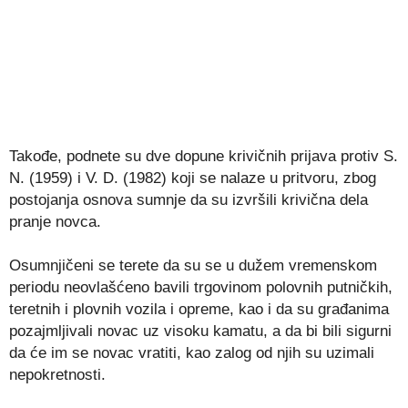
Takođe, podnete su dve dopune krivičnih prijava protiv S.
N. (1959) i V. D. (1982) koji se nalaze u pritvoru, zbog
postojanja osnova sumnje da su izvršili krivična dela
pranje novca.
Osumnjičeni se terete da su se u dužem vremenskom
periodu neovlašćeno bavili trgovinom polovnih putničkih,
teretnih i plovnih vozila i opreme, kao i da su građanima
pozajmljivali novac uz visoku kamatu, a da bi bili sigurni
da će im se novac vratiti, kao zalog od njih su uzimali
nepokretnosti.