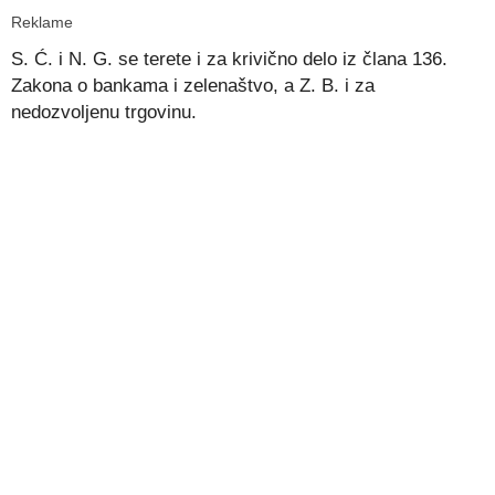
Reklame
S. Ć. i N. G. se terete i za krivično delo iz člana 136.
Zakona o bankama i zelenaštvo, a Z. B. i za
nedozvoljenu trgovinu.