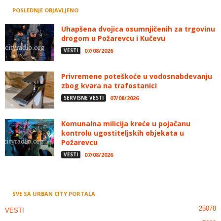
POSLEDNJE OBJAVLJENO
Uhapšena dvojica osumnjičenih za trgovinu
drogom u Požarevcu i Kučevu
VESTI
07/08/2026
Privremene poteškoće u vodosnabdevanju
zbog kvara na trafostanici
SERVISNE VESTI
07/08/2026
Komunalna milicija kreće u pojačanu
kontrolu ugostiteljskih objekata u
Požarevcu
VESTI
07/08/2026
SVE SA URBAN CITY PORTALA
25078
VESTI