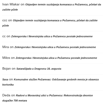
Ivan Mlakar
on
Objavljen termin suzbijanja komaraca u Požarevcu, pčelari da
zaštite pčele
ccc
on
Objavljen termin suzbijanja komaraca u Požarevcu, pčelari da zaštite
pčele
cc
on
Zelengorska i Nevesinjska ulica u Požarevcu postale jednosmerne
Mira
on
Zelengorska i Nevesinjska ulica u Požarevcu postale jednosmerne
Milos
on
Zelengorska i Nevesinjska ulica u Požarevcu postale jednosmerne
Bojan
on
Satarašijada u Dragovcu 16. avgusta
on
Sasa
Komunalne službe Požarevac: Održavanje grobnih mesta je obaveza
korisnika
Deda
on
Radovi u Moravskoj ulici u Požarevcu: Rekonstrukcija deonice
dugačke 700 metara