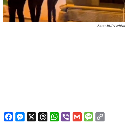
Foto: MUP / arhiva
Facebook
Messenger
X
Threads
WhatsApp
Viber
Gmail
Messag
Copy
Link