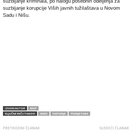
suzbijanje kriminala, po nalogu posebnih odeljenja za
suzbijanje korupcije Viših javnih tužilaštava u Novom
Sadu i Nišu.
IZVOR/AUTOR
MUP
KLJUČNE REČI/TAGOVI
GNEV
HAPSENJE
PRANJE PARA
PRETHODNI ČLANAK
SLEDEĆI ČLANAK