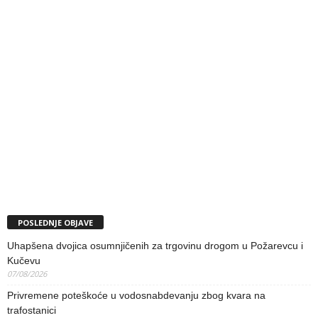
POSLEDNJE OBJAVE
Uhapšena dvojica osumnjičenih za trgovinu drogom u Požarevcu i
Kučevu
07/08/2026
Privremene poteškoće u vodosnabdevanju zbog kvara na
trafostanici