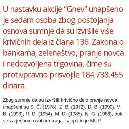
U nastavku akcije “Gnev” uhapšeno
je sedam osoba zbog postojanja
osnova sumnje da su izvršile više
krivičnih dela iz člana 136. Zakona o
bankama, zelenaštvo, pranje novca
i nedozvoljena trgovina, čime su
protivpravno prisvojile 184.738.455
dinara.
Zbog sumnje da su izvršili krivično delo pranje novca
uhapšeni su S. Ć. (1978), Z. B. (1972), D. B. (1990), V.
B. (1993), R. D. (1954), M. D. (1985), N. G. (1968), dok
se za jednom osobom traga, saopštio je MUP.