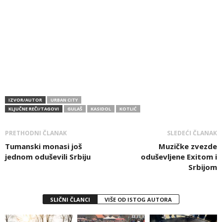
IZVOR/AUTOR
URBAN CITY
KLJUČNE REČI/TAGOVI
GULAŠ
KASIDOL
KOTLIĆ
PRETHODNI ČLANAK
SLEDEĆI ČLANAK
Tumanski monasi još
Muzičke zvezde
jednom oduševili Srbiju
oduševljene Exitom i
Srbijom
SLIČNI ČLANCI
VIŠE OD ISTOG AUTORA