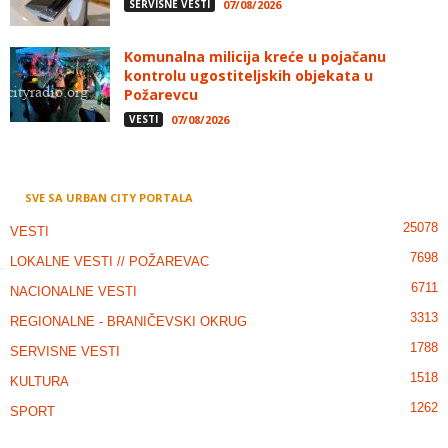
SERVISNE VESTI
07/08/2026
Komunalna milicija kreće u pojačanu
kontrolu ugostiteljskih objekata u
Požarevcu
VESTI
07/08/2026
SVE SA URBAN CITY PORTALA
25078
VESTI
7698
LOKALNE VESTI // POŽAREVAC
6711
NACIONALNE VESTI
3313
REGIONALNE - BRANIČEVSKI OKRUG
1788
SERVISNE VESTI
1518
KULTURA
1262
SPORT