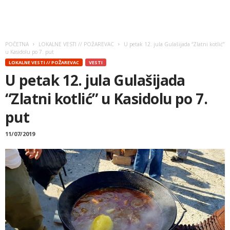
POČETNA
LOKALNE VESTI // POŽAREVAC
U petak 12. jula Gulašijada “Zlatni kotlić”
u Kasidolu po 7. put
LOKALNE VESTI // POŽAREVAC
VESTI
U petak 12. jula Gulašijada
“Zlatni kotlić” u Kasidolu po 7.
put
11/07/2019