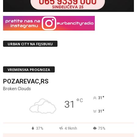
URBAN CITY NA FEJSBUKU
VREMENSKA PROGNOZA
POZAREVAC,RS
Broken Clouds
°
31
°
C
31
°
31
37%
4.9kmh
75%