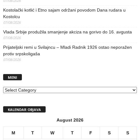
07/08/2026
Kostolački kotlić i Etno sajam održani povodom Dana rudara u
Kostolcu
07/08/2026
Vlada Srbije produžila smanjenje akciza na gorivo do 16. avgusta
07/08/2026
Prijateljski remi u Svilajncu – Mladi Radnik 1926 ostao neporažen
protiv srpskoligaša
07/08/2026
MENI
MENI
KALENDAR OBJAVA
August 2026
M
T
W
T
F
S
S