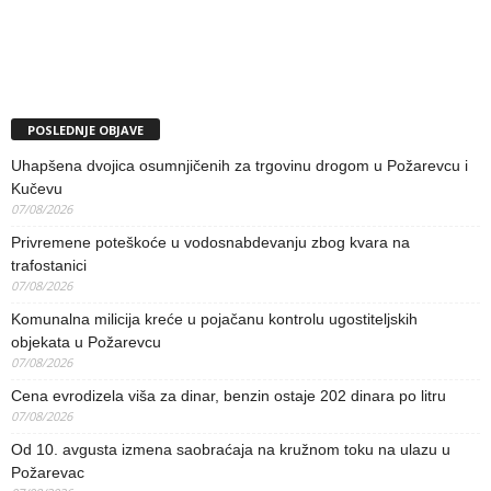
POSLEDNJE OBJAVE
Uhapšena dvojica osumnjičenih za trgovinu drogom u Požarevcu i
Kučevu
07/08/2026
Privremene poteškoće u vodosnabdevanju zbog kvara na
trafostanici
07/08/2026
Komunalna milicija kreće u pojačanu kontrolu ugostiteljskih
objekata u Požarevcu
07/08/2026
Cena evrodizela viša za dinar, benzin ostaje 202 dinara po litru
07/08/2026
Od 10. avgusta izmena saobraćaja na kružnom toku na ulazu u
Požarevac