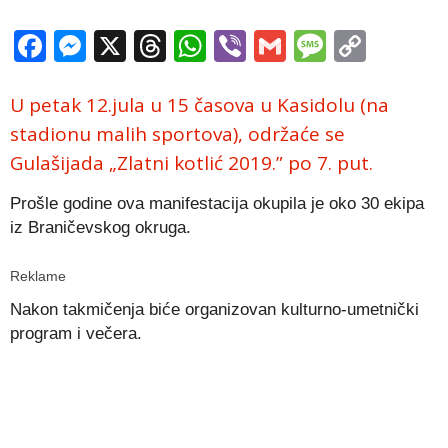
Facebook
Messenger
X
Threads
WhatsApp
Viber
Gmail
Messag
Copy
Link
U petak 12.jula u 15 časova u Kasidolu (na
stadionu malih sportova), održaće se
Gulašijada „Zlatni kotlić 2019.” po 7. put.
Prošle godine ova manifestacija okupila je oko 30 ekipa
iz Braničevskog okruga.
Reklame
Nakon takmičenja biće organizovan kulturno-umetnički
program i večera.