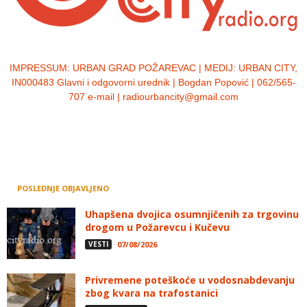
IMPRESSUM:
URBAN GRAD POŽAREVAC | MEDIJ: URBAN CITY,
IN000483 Glavni i odgovorni urednik | Bogdan Popović | 062/565-
707 e-mail | radiourbancity@gmail.com
POSLEDNJE OBJAVLJENO
Uhapšena dvojica osumnjičenih za trgovinu
drogom u Požarevcu i Kučevu
VESTI
07/08/2026
Privremene poteškoće u vodosnabdevanju
zbog kvara na trafostanici