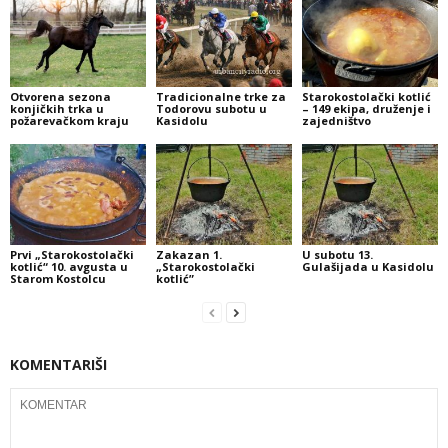
Otvorena sezona
Tradicionalne trke za
Starokostolački kotlić
konjičkih trka u
Todorovu subotu u
– 149 ekipa, druženje i
požarevačkom kraju
Kasidolu
zajedništvo
Prvi „Starokostolački
Zakazan 1.
U subotu 13.
kotlić“ 10. avgusta u
„Starokostolački
Gulašijada u Kasidolu
Starom Kostolcu
kotlić”
KOMENTARIŠI