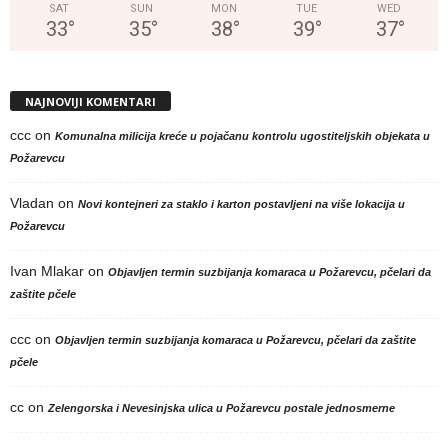
SAT
SUN
MON
TUE
WED
33
°
35
°
38
°
39
°
37
°
NAJNOVIJI KOMENTARI
ccc
on
Komunalna milicija kreće u pojačanu kontrolu ugostiteljskih objekata u
Požarevcu
Vladan
on
Novi kontejneri za staklo i karton postavljeni na više lokacija u
Požarevcu
Ivan Mlakar
on
Objavljen termin suzbijanja komaraca u Požarevcu, pčelari da
zaštite pčele
ccc
on
Objavljen termin suzbijanja komaraca u Požarevcu, pčelari da zaštite
pčele
cc
on
Zelengorska i Nevesinjska ulica u Požarevcu postale jednosmerne