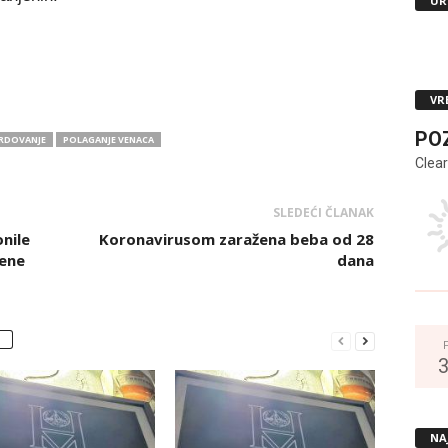
UR
VR
PO
RDOVANJE
POLAGANJE VENACA
Clear
SLEDEĆI ČLANAK
nile
Koronavirusom zaražena beba od 28
žene
dana
NA