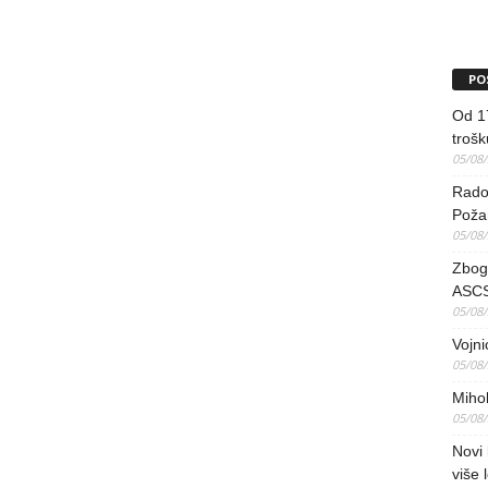
PO
Od 17
trošk
05/08
Radov
Poža
05/08
Zbog 
ASCS
05/08
Vojni
05/08
Mihol
05/08
Novi 
više 