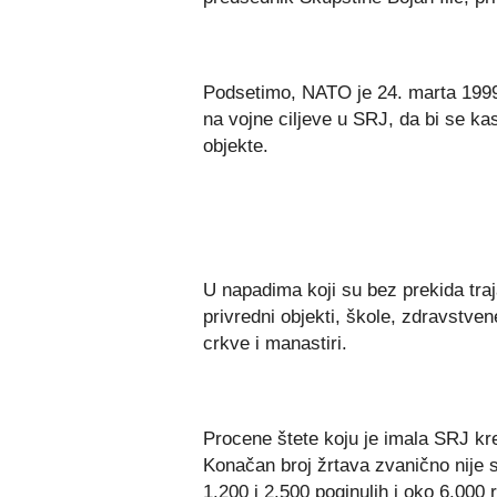
Podsetimo, NATO je 24. marta 199
na vojne ciljeve u SRJ, da bi se kasn
objekte.
U napadima koji su bez prekida traj
privredni objekti, škole, zdravstve
crkve i manastiri.
Procene štete koju je imala SRJ kre
Konačan broj žrtava zvanično nije
1.200 i 2.500 poginulih i oko 6.000 