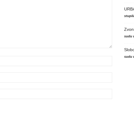
URB
stupi
Zvon
sudu 
Slob
sudu 