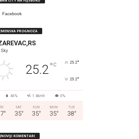
BAN CITY NA FEJSBUKU
Facebook
EMENSKA PROGNOZA
ZAREVAC,RS
 Sky
°
25.2
°
C
25.2
°
25.2
46%
1.4kmh
0%
FRI
SAT
SUN
MON
TUE
37
°
35
°
35
°
35
°
38
°
JNOVIJI KOMENTARI