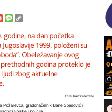
s
tsApp
iber
Gmail
Message
Copy
Link
. godine, na dan početka
ugoslavije 1999. položeni su
oboda”. Obeležavanje ovog
h prethodnih godina proteklo je
ljudi zbog aktuelne
e.
Foto: Grad Požarevac
da Požarevca, gradonačelnik Bane Spasović i
adnici vojske i policije.