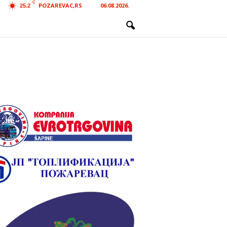
C
POZAREVAC,RS
06.08.2026.
25.2