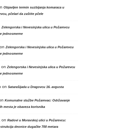
n
Objavljen termin suzbijanja komaraca u
vcu, pčelari da zaštite pčele
n
Zelengorska i Nevesinjska ulica u Požarevcu
le jednosmerne
on
Zelengorska i Nevesinjska ulica u Požarevcu
le jednosmerne
on
Zelengorska i Nevesinjska ulica u Požarevcu
le jednosmerne
n
on
Satarašijada u Dragovcu 16. avgusta
on
Komunalne službe Požarevac: Održavanje
h mesta je obaveza korisnika
a
on
Radovi u Moravskoj ulici u Požarevcu:
strukcija deonice dugačke 700 metara