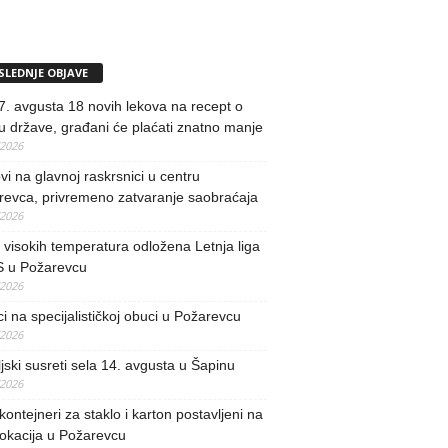
SLEDNJE OBJAVE
. avgusta 18 novih lekova na recept o
u države, građani će plaćati znatno manje
/2026
i na glavnoj raskrsnici u centru
revca, privremeno zatvaranje saobraćaja
/2026
visokih temperatura odložena Letnja liga
 u Požarevcu
/2026
ci na specijalističkoj obuci u Požarevcu
/2026
jski susreti sela 14. avgusta u Šapinu
/2026
kontejneri za staklo i karton postavljeni na
lokacija u Požarevcu