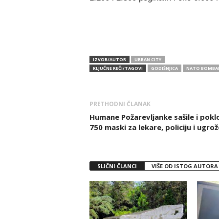
IZVOR/AUTOR
URBAN CITY
KLJUČNE REČI/TAGOVI
GODIŠNJICA
NATO BOMBA
PRETHODNI ČLANAK
Humane Požarevljanke sašile i poklo
750 maski za lekare, policiju i ugro
SLIČNI ČLANCI
VIŠE OD ISTOG AUTORA