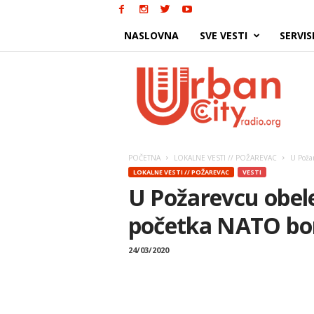
NASLOVNA
SVE VESTI
SERVIS
Urban
City
POČETNA
LOKALNE VESTI // POŽAREVAC
U Poža
LOKALNE VESTI // POŽAREVAC
VESTI
U Požarevcu obel
početka NATO b
24/03/2020