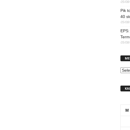
05/08
Pik t
40 st
05/08
EPS: 
Term
05/08
ME
MEN
KA
M