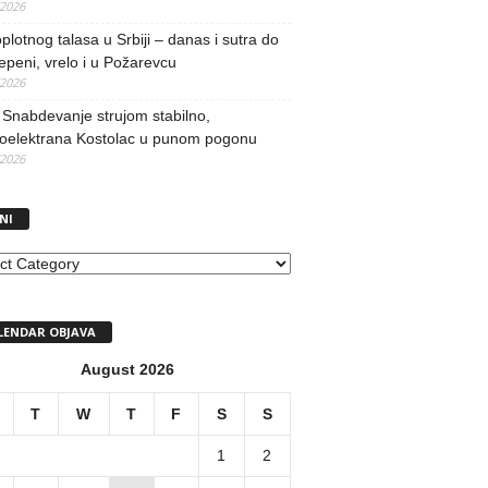
/2026
oplotnog talasa u Srbiji – danas i sutra do
epeni, vrelo i u Požarevcu
/2026
Snabdevanje strujom stabilno,
oelektrana Kostolac u punom pogonu
/2026
NI
I
LENDAR OBJAVA
August 2026
T
W
T
F
S
S
1
2