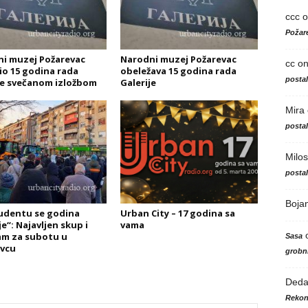
ccc
o
Požare
i muzej Požarevac
Narodni muzej Požarevac
cc
o
io 15 godina rada
obeležava 15 godina rada
posta
je svečanom izložbom
Galerije
Mira
posta
Milos
posta
Boja
udentu se godina
Urban City – 17 godina sa
e“: Najavljen skup i
vama
m za subotu u
Sasa
vcu
grobni
Ded
Rekon