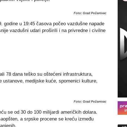
Foto: Grad Požarevac
9. godine u 19:45 časova počeo vazdušne napade
ije vazdušni udari proširili i na privredne i civilne
ali 78 dana teško su oštećeni infrastruktura,
ne ustanove, medijske kuće, spomenici kulture,
Foto: Grad Požarevac
ću se od 30 do 100 milijardi američkih dolara.
 saopšten, a srpske procene se kreću između
ranjenih.