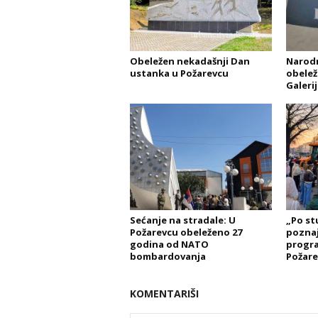
Obeležen nekadašnji Dan
Narodn
ustanka u Požarevcu
obelež
Galeri
Sećanje na stradale: U
„Po st
Požarevcu obeleženo 27
poznaj
godina od NATO
progra
bombardovanja
Požare
KOMENTARIŠI