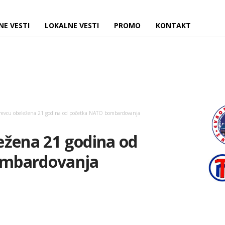
NE VESTI
LOKALNE VESTI
PROMO
KONTAKT
revcu obeležena 21 godina od početka NATO bombardovanja
ežena 21 godina od
ombardovanja