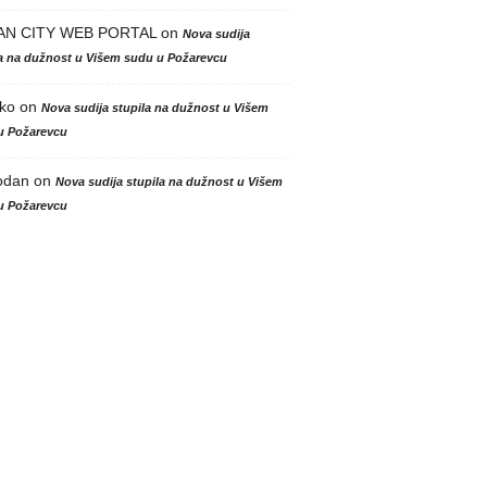
AN CITY WEB PORTAL
on
Nova sudija
la na dužnost u Višem sudu u Požarevcu
ko
on
Nova sudija stupila na dužnost u Višem
u Požarevcu
odan
on
Nova sudija stupila na dužnost u Višem
u Požarevcu