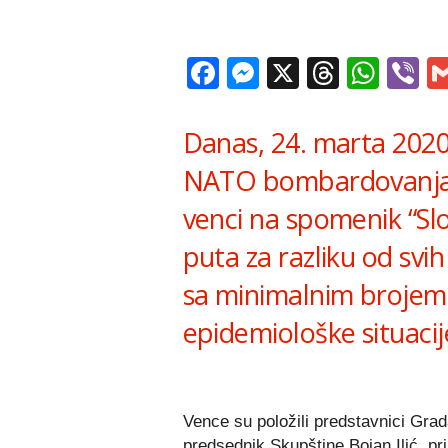
Facebook
Messenger
X
Thread
Wha
V
Danas, 24. marta 2020
NATO bombardovanja J
venci na spomenik “Sl
puta za razliku od svi
sa minimalnim brojem 
epidemiološke situacij
Vence su položili predstavnici Gra
predsednik Skupštine Bojan Ilić, prip