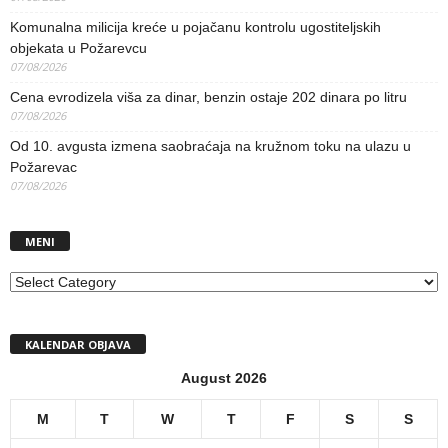
Komunalna milicija kreće u pojačanu kontrolu ugostiteljskih
objekata u Požarevcu
07/08/2026
Cena evrodizela viša za dinar, benzin ostaje 202 dinara po litru
07/08/2026
Od 10. avgusta izmena saobraćaja na kružnom toku na ulazu u
Požarevac
07/08/2026
MENI
MENI
KALENDAR OBJAVA
August 2026
M
T
W
T
F
S
S