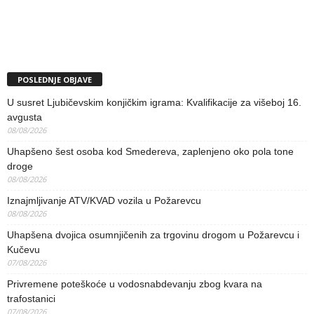
POSLEDNJE OBJAVE
U susret Ljubičevskim konjičkim igrama: Kvalifikacije za višeboj 16.
avgusta
08/08/2026
Uhapšeno šest osoba kod Smedereva, zaplenjeno oko pola tone
droge
08/08/2026
Iznajmljivanje ATV/KVAD vozila u Požarevcu
08/08/2026
Uhapšena dvojica osumnjičenih za trgovinu drogom u Požarevcu i
Kučevu
07/08/2026
Privremene poteškoće u vodosnabdevanju zbog kvara na
trafostanici
07/08/2026