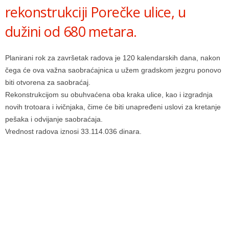
rekonstrukciji Porečke ulice, u
dužini od 680 metara.
Planirani rok za završetak radova je 120 kalendarskih dana, nakon
čega će ova važna saobraćajnica u užem gradskom jezgru ponovo
biti otvorena za saobraćaj.
Rekonstrukcijom su obuhvaćena oba kraka ulice, kao i izgradnja
novih trotoara i ivičnjaka, čime će biti unapređeni uslovi za kretanje
pešaka i odvijanje saobraćaja.
Vrednost radova iznosi 33.114.036 dinara.