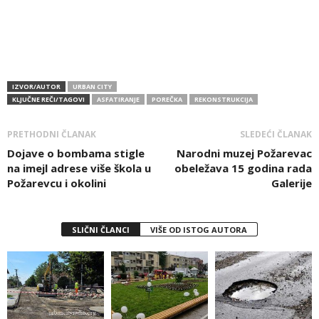
IZVOR/AUTOR
URBAN CITY
KLJUČNE REČI/TAGOVI
ASFATIRANJE
POREČKA
REKONSTRUKCIJA
PRETHODNI ČLANAK
SLEDEĆI ČLANAK
Dojave o bombama stigle
Narodni muzej Požarevac
na imejl adrese više škola u
obeležava 15 godina rada
Požarevcu i okolini
Galerije
SLIČNI ČLANCI
VIŠE OD ISTOG AUTORA