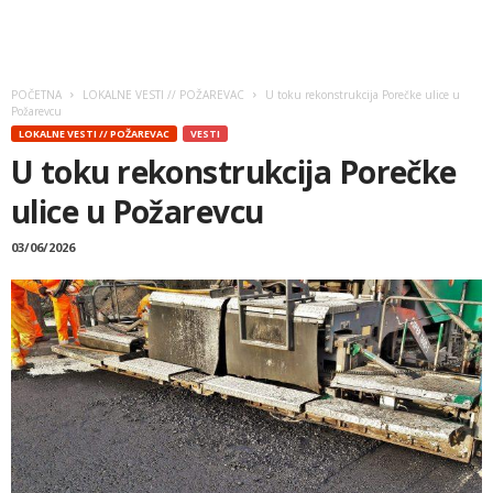
POČETNA
LOKALNE VESTI // POŽAREVAC
U toku rekonstrukcija Porečke ulice u
Požarevcu
LOKALNE VESTI // POŽAREVAC
VESTI
U toku rekonstrukcija Porečke
ulice u Požarevcu
03/06/2026