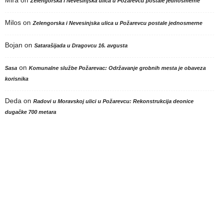
Zelengorska i Nevesinjska ulica u Požarevcu postale jednosmerne
Milos
on
Zelengorska i Nevesinjska ulica u Požarevcu postale jednosmerne
Bojan
on
Satarašijada u Dragovcu 16. avgusta
on
Sasa
Komunalne službe Požarevac: Održavanje grobnih mesta je obaveza
korisnika
Deda
on
Radovi u Moravskoj ulici u Požarevcu: Rekonstrukcija deonice
dugačke 700 metara