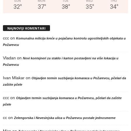
SUN
MON
TUE
WED
THU
32
°
37
°
38
°
35
°
34
°
NAJNOVIJI KOMENTARI
ccc
on
Komunalna milicija kreće u pojačanu kontrolu ugostiteljskih objekata u
Požarevcu
Vladan
on
Novi kontejneri za staklo i karton postavljeni na više lokacija u
Požarevcu
Ivan Mlakar
on
Objavljen termin suzbijanja komaraca u Požarevcu, pčelari da
zaštite pčele
ccc
on
Objavljen termin suzbijanja komaraca u Požarevcu, pčelari da zaštite
pčele
cc
on
Zelengorska i Nevesinjska ulica u Požarevcu postale jednosmerne
Mira
on