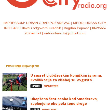
IMPRESSUM:
URBAN GRAD POŽAREVAC | MEDIJ: URBAN CITY,
IN000483 Glavni i odgovorni urednik | Bogdan Popović | 062/565-
707 e-mail | radiourbancity@gmail.com
POSLEDNJE OBJAVLJENO
U susret Ljubičevskim konjičkim igrama:
Kvalifikacije za višeboj 16. avgusta
SPORT
08/08/2026
Uhapšeno šest osoba kod Smedereva,
zaplenjeno oko pola tone droge
VESTI
08/08/2026