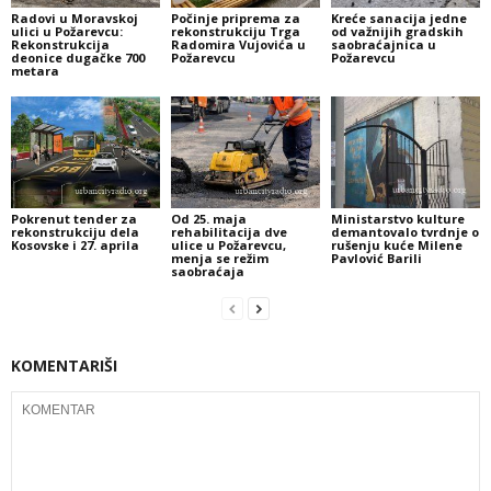
Radovi u Moravskoj
Počinje priprema za
Kreće sanacija jedne
ulici u Požarevcu:
rekonstrukciju Trga
od važnijih gradskih
Rekonstrukcija
Radomira Vujovića u
saobraćajnica u
deonice dugačke 700
Požarevcu
Požarevcu
metara
Pokrenut tender za
Od 25. maja
Ministarstvo kulture
rekonstrukciju dela
rehabilitacija dve
demantovalo tvrdnje o
Kosovske i 27. aprila
ulice u Požarevcu,
rušenju kuće Milene
menja se režim
Pavlović Barili
saobraćaja
KOMENTARIŠI