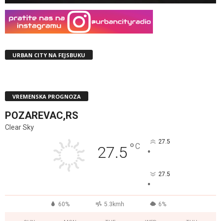
URBAN CITY NA FEJSBUKU
VREMENSKA PROGNOZA
POZAREVAC,RS
Clear Sky
27.5
°
C
27.5
°
27.5
°
60%
5.3kmh
6%