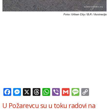
Foto: Urban City / B.P. / ilustracija
Facebook
Messenger
X
Threads
WhatsApp
Viber
Gmail
Messag
Copy
Link
U Požarevcu su u toku radovi na