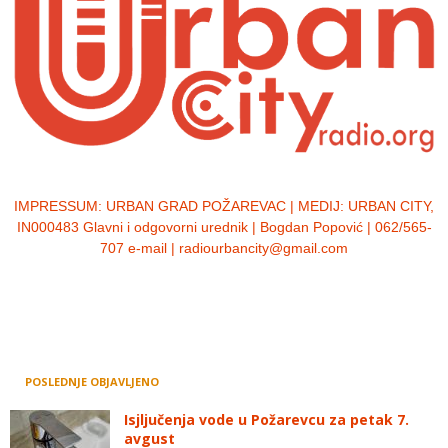
IMPRESSUM:
URBAN GRAD POŽAREVAC | MEDIJ: URBAN CITY,
IN000483 Glavni i odgovorni urednik | Bogdan Popović | 062/565-
707 e-mail | radiourbancity@gmail.com
POSLEDNJE OBJAVLJENO
Isjljučenja vode u Požarevcu za petak 7.
avgust