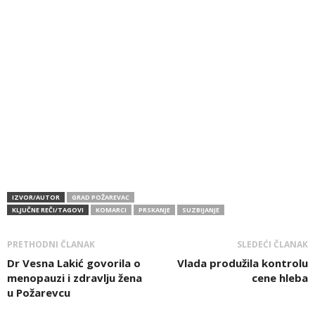
IZVOR/AUTOR
GRAD POŽAREVAC
KLJUČNE REČI/TAGOVI
KOMARCI
PRSKANJE
SUZBIJANJE
PRETHODNI ČLANAK
SLEDEĆI ČLANAK
Dr Vesna Lakić govorila o
Vlada produžila kontrolu
menopauzi i zdravlju žena
cene hleba
u Požarevcu