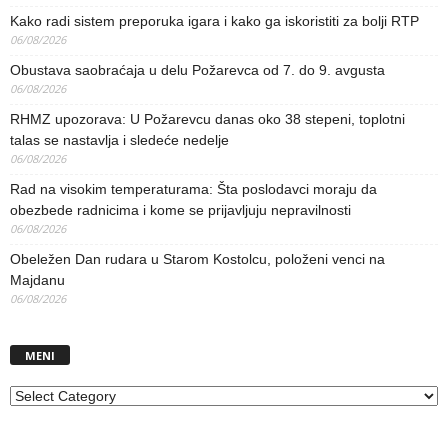
Kako radi sistem preporuka igara i kako ga iskoristiti za bolji RTP
06/08/2026
Obustava saobraćaja u delu Požarevca od 7. do 9. avgusta
06/08/2026
RHMZ upozorava: U Požarevcu danas oko 38 stepeni, toplotni
talas se nastavlja i sledeće nedelje
06/08/2026
Rad na visokim temperaturama: Šta poslodavci moraju da
obezbede radnicima i kome se prijavljuju nepravilnosti
06/08/2026
Obeležen Dan rudara u Starom Kostolcu, položeni venci na
Majdanu
06/08/2026
MENI
MENI