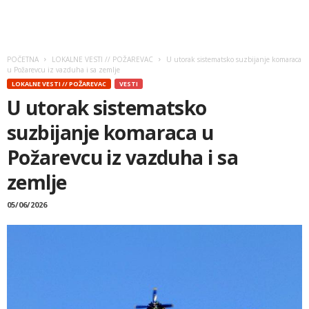
POČETNA
LOKALNE VESTI // POŽAREVAC
U utorak sistematsko suzbijanje komaraca
u Požarevcu iz vazduha i sa zemlje
LOKALNE VESTI // POŽAREVAC
VESTI
U utorak sistematsko
suzbijanje komaraca u
Požarevcu iz vazduha i sa
zemlje
05/06/2026