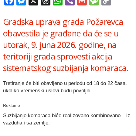
Facebook
Messenger
X
Threads
WhatsApp
Viber
Gmail
Messag
Copy
Link
Gradska uprava grada Požarevca
obavestila je građane da će se u
utorak, 9. juna 2026. godine, na
teritoriji grada sprovesti akcija
sistematskog suzbijanja komaraca.
Tretiranje će biti obavljeno u periodu od 18 do 22 časa,
ukoliko vremenski uslovi budu povoljni.
Reklame
Suzbijanje komaraca biće realizovano kombinovano – iz
vazduha i sa zemlje.