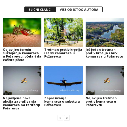
SLIČNI ČLANCI
VIŠE OD ISTOG AUTORA
Objavljen termin
Tretman protiv krpelja
Još jedan tretman
suzbijanja komaraca
i larvi komaraca u
protiv krpelja i larvi
u Požarevcu, pčelari da
Požarevcu
komaraca u Požarevcu
zaštite pčele
Najavljena nova
Zaprašivanje
Najavljen tretman
akcija zaprašivanja
komaraca u subotu u
protiv komaraca u
komaraca na teritoriji
Požarevcu
Požarevcu
Požarevca