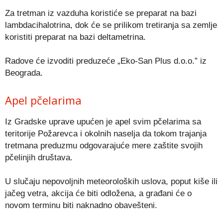
Za tretman iz vazduha koristiće se preparat na bazi
lambdacihalotrina, dok će se prilikom tretiranja sa zemlje
koristiti preparat na bazi deltametrina.
Radove će izvoditi preduzeće „Eko-San Plus d.o.o.” iz
Beograda.
Apel pčelarima
Iz Gradske uprave upućen je apel svim pčelarima sa
teritorije Požarevca i okolnih naselja da tokom trajanja
tretmana preduzmu odgovarajuće mere zaštite svojih
pčelinjih društava.
U slučaju nepovoljnih meteoroloških uslova, poput kiše ili
jačeg vetra, akcija će biti odložena, a građani će o
novom terminu biti naknadno obavešteni.