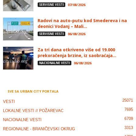
SERVISNE VESTI
07/08/2026
Radovi na auto-putu kod Smedereva i na
deonici Vodanj – Mali...
SERVISNE VESTI
06/08/2026
Za tri dana otkriveno više od 19.000
prekoračenja brzine, iz saobraćaja...
NACIONALNE VESTI
06/08/2026
SVE SA URBAN CITY PORTALA
25071
VESTI
7695
LOKALNE VESTI // POŽAREVAC
6709
NACIONALNE VESTI
3313
REGIONALNE - BRANIČEVSKI OKRUG