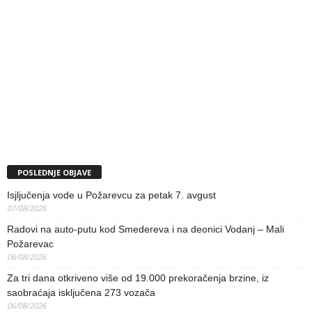
POSLEDNJE OBJAVE
Isjljučenja vode u Požarevcu za petak 7. avgust
07/08/2026
Radovi na auto-putu kod Smedereva i na deonici Vodanj – Mali
Požarevac
06/08/2026
Za tri dana otkriveno više od 19.000 prekoračenja brzine, iz
saobraćaja isključena 273 vozača
06/08/2026