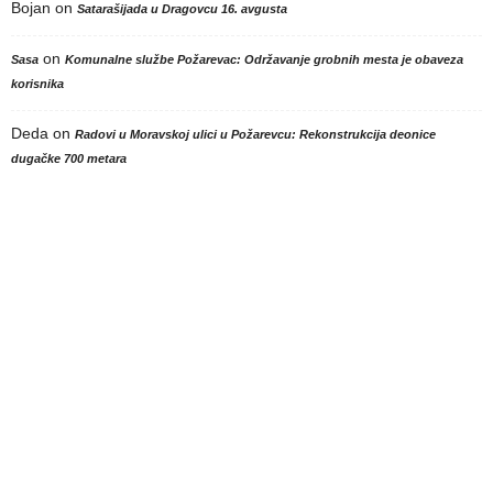
Bojan
on
Satarašijada u Dragovcu 16. avgusta
on
Sasa
Komunalne službe Požarevac: Održavanje grobnih mesta je obaveza
korisnika
Deda
on
Radovi u Moravskoj ulici u Požarevcu: Rekonstrukcija deonice
dugačke 700 metara