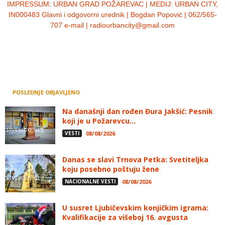
IMPRESSUM:
URBAN GRAD POŽAREVAC | MEDIJ: URBAN CITY,
IN000483 Glavni i odgovorni urednik | Bogdan Popović | 062/565-
707 e-mail | radiourbancity@gmail.com
POSLEDNJE OBJAVLJENO
Na današnji dan rođen Đura Jakšić: Pesnik
koji je u Požarevcu...
VESTI
08/08/2026
Danas se slavi Trnova Petka: Svetiteljka
koju posebno poštuju žene
NACIONALNE VESTI
08/08/2026
U susret Ljubičevskim konjičkim igrama:
Kvalifikacije za višeboj 16. avgusta