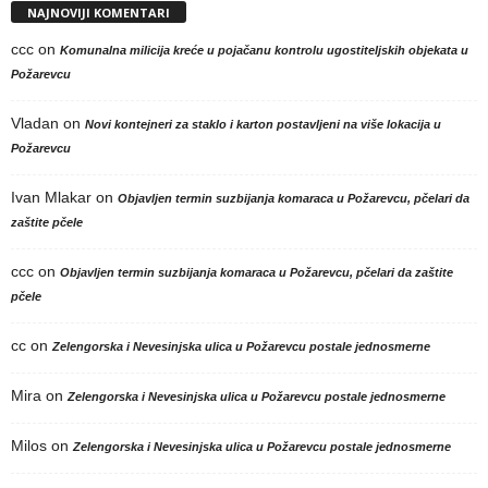
NAJNOVIJI KOMENTARI
ccc
on
Komunalna milicija kreće u pojačanu kontrolu ugostiteljskih objekata u
Požarevcu
Vladan
on
Novi kontejneri za staklo i karton postavljeni na više lokacija u
Požarevcu
Ivan Mlakar
on
Objavljen termin suzbijanja komaraca u Požarevcu, pčelari da
zaštite pčele
ccc
on
Objavljen termin suzbijanja komaraca u Požarevcu, pčelari da zaštite
pčele
cc
on
Zelengorska i Nevesinjska ulica u Požarevcu postale jednosmerne
Mira
on
Zelengorska i Nevesinjska ulica u Požarevcu postale jednosmerne
Milos
on
Zelengorska i Nevesinjska ulica u Požarevcu postale jednosmerne