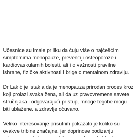
Učesnice su imale priliku da čuju više o najčešćim
simptomima menopauze, prevenciji osteoporoze i
kardiovaskularnih bolesti, ali i o važnosti pravilne
ishrane, fizičke aktivnosti i brige o mentalnom zdravlju.
Dr Lakić je istakla da je menopauza prirodan proces kroz
koji prolazi svaka žena, ali da uz pravovremene savete
stručnjaka i odgovarajući pristup, mnoge tegobe mogu
biti ublažene, a zdravlje očuvano.
Veliko interesovanje prisutnih pokazalo je koliko su
ovakve tribine značajne, jer doprinose podizanju