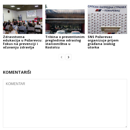
Zdravstvena
Tribina o preventivnim
SNS Požarevac
edukacija u Požarevcu:
pregledima odraslog
organizuje prijem
Fokus na prevenciji i
stanovništva u
građana svakog
očuvanju zdravlja
Kostolcu
utorka
KOMENTARIŠI