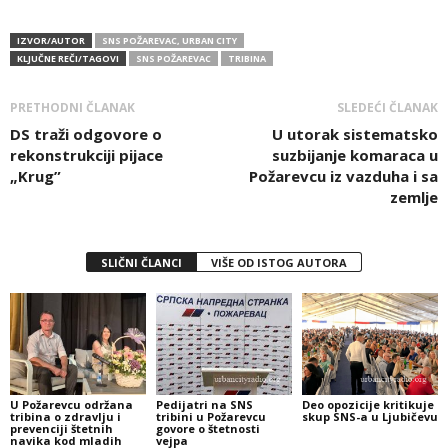
IZVOR/AUTOR
SNS POŽAREVAC, URBAN CITY
KLJUČNE REČI/TAGOVI
SNS POŽAREVAC
TRIBINA
PRETHODNI ČLANAK
SLEDEĆI ČLANAK
DS traži odgovore o
U utorak sistematsko
rekonstrukciji pijace
suzbijanje komaraca u
„Krug”
Požarevcu iz vazduha i sa
zemlje
SLIČNI ČLANCI
VIŠE OD ISTOG AUTORA
U Požarevcu održana
Pedijatri na SNS
Deo opozicije kritikuje
tribina o zdravlju i
tribini u Požarevcu
skup SNS-a u Ljubičevu
prevenciji štetnih
govore o štetnosti
navika kod mladih
vejpa