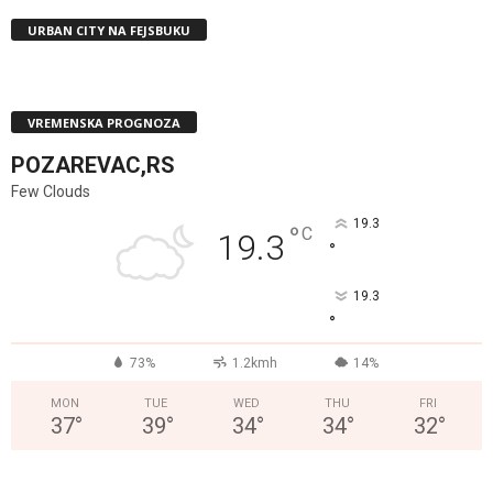
URBAN CITY NA FEJSBUKU
VREMENSKA PROGNOZA
POZAREVAC,RS
Few Clouds
19.3
°
C
19.3
°
19.3
°
73%
1.2kmh
14%
MON
TUE
WED
THU
FRI
37
°
39
°
34
°
34
°
32
°