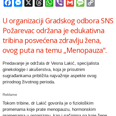
Facebook
Messenger
X
Threads
WhatsApp
Viber
Gmail
Messag
Copy
Link
U organizaciji Gradskog odbora SNS
Požarevac održana je edukativna
tribina posvećena zdravlju žena,
ovog puta na temu „Menopauza“.
Predavanje je održala dr Vesna Lakić, specijalista
ginekologije i akušerstva, koja je prisutnim
sugrađankama približila najvažnije aspekte ovog
prirodnog životnog perioda.
Reklame
Tokom tribine, dr Lakić govorila je o fiziološkim
promenama koje prate menopauzu, hormonskim
promenama u organizmu, kao i načinima na koje žene