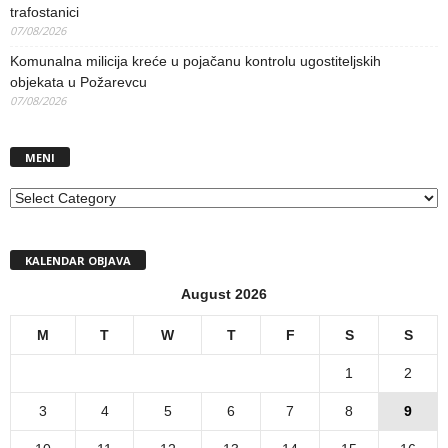
trafostanici
07/08/2026
Komunalna milicija kreće u pojačanu kontrolu ugostiteljskih
objekata u Požarevcu
07/08/2026
MENI
MENI
KALENDAR OBJAVA
August 2026
M
T
W
T
F
S
S
1
2
3
4
5
6
7
8
9