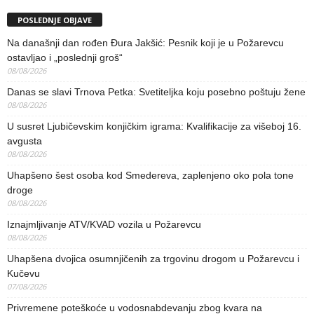
POSLEDNJE OBJAVE
Na današnji dan rođen Đura Jakšić: Pesnik koji je u Požarevcu
ostavljao i „poslednji groš“
08/08/2026
Danas se slavi Trnova Petka: Svetiteljka koju posebno poštuju žene
08/08/2026
U susret Ljubičevskim konjičkim igrama: Kvalifikacije za višeboj 16.
avgusta
08/08/2026
Uhapšeno šest osoba kod Smedereva, zaplenjeno oko pola tone
droge
08/08/2026
Iznajmljivanje ATV/KVAD vozila u Požarevcu
08/08/2026
Uhapšena dvojica osumnjičenih za trgovinu drogom u Požarevcu i
Kučevu
07/08/2026
Privremene poteškoće u vodosnabdevanju zbog kvara na