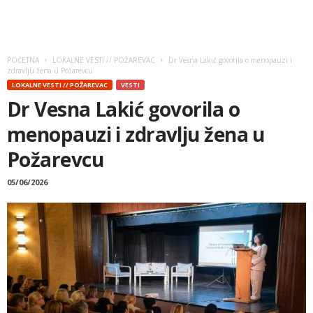
POČETNA
LOKALNE VESTI // POŽAREVAC
Dr Vesna Lakić govorila o menopauzi i
zdravlju žena u Požarevcu
LOKALNE VESTI // POŽAREVAC
VESTI
Dr Vesna Lakić govorila o
menopauzi i zdravlju žena u
Požarevcu
05/06/2026