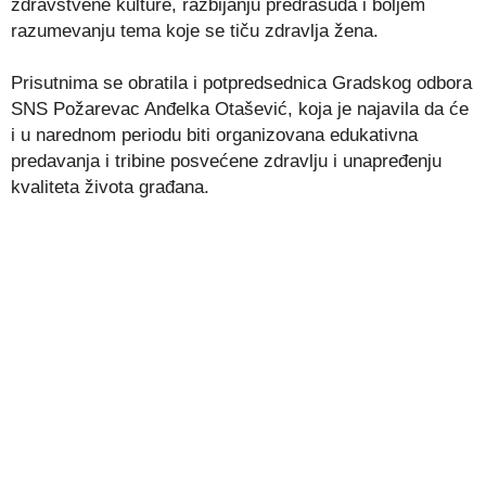
zdravstvene kulture, razbijanju predrasuda i boljem
razumevanju tema koje se tiču zdravlja žena.
Prisutnima se obratila i potpredsednica Gradskog odbora
SNS Požarevac Anđelka Otašević, koja je najavila da će
i u narednom periodu biti organizovana edukativna
predavanja i tribine posvećene zdravlju i unapređenju
kvaliteta života građana.