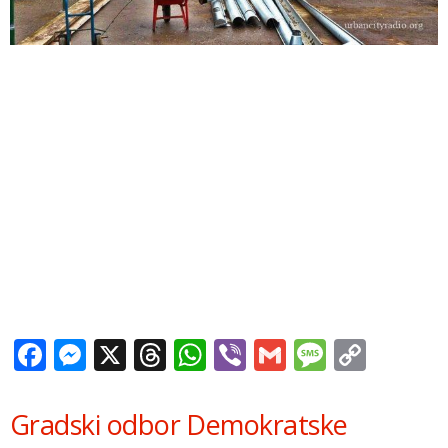
Facebook
Messenger
X
Threads
WhatsApp
Viber
Gmail
Messag
Copy
Link
Gradski odbor Demokratske