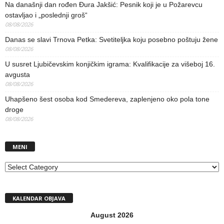
Na današnji dan rođen Đura Jakšić: Pesnik koji je u Požarevcu
ostavljao i „poslednji groš“
08/08/2026
Danas se slavi Trnova Petka: Svetiteljka koju posebno poštuju žene
08/08/2026
U susret Ljubičevskim konjičkim igrama: Kvalifikacije za višeboj 16.
avgusta
08/08/2026
Uhapšeno šest osoba kod Smedereva, zaplenjeno oko pola tone
droge
08/08/2026
MENI
MENI
KALENDAR OBJAVA
August 2026