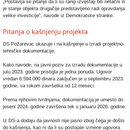
„Postavlja se pitanje da li su raniji izveštaji bili netačni ili
je stanje objekta drugačije predstavljeno radi opravdanja
velike investicije”, navode iz Demokratske stranke.
Pitanja o kašnjenju projekta
DS Požarevac ukazuje i na kašnjenje u izradi projektno-
tehničke dokumentacije.
Kako navode, na javni poziv za izradu dokumentacije u
julu 2023. godine pristigla je jedna ponuda. Ugovor
vredan 6.594.000 dinara zaključen je u septembru 2023.
godine, sa rokom završetka od 12 meseci.
Prema njihovim tvrdnjama, dokumentacija je umesto do
jeseni 2024. godine završena tek u januaru 2026. godine.
Iz DS-a dodaju da javnosti nije jasno zbog čega je došlo
do kašnjenja, kao ni da li su postojale izmene ugovora