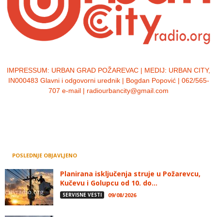
IMPRESSUM:
URBAN GRAD POŽAREVAC | MEDIJ: URBAN CITY,
IN000483 Glavni i odgovorni urednik | Bogdan Popović | 062/565-
707 e-mail | radiourbancity@gmail.com
POSLEDNJE OBJAVLJENO
Planirana isključenja struje u Požarevcu,
Kučevu i Golupcu od 10. do...
SERVISNE VESTI
09/08/2026