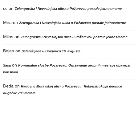
cc
on
Zelengorska i Nevesinjska ulica u Požarevcu postale jednosmerne
Mira
on
Zelengorska i Nevesinjska ulica u Požarevcu postale jednosmerne
Milos
on
Zelengorska i Nevesinjska ulica u Požarevcu postale jednosmerne
Bojan
on
Satarašijada u Dragovcu 16. avgusta
on
Sasa
Komunalne službe Požarevac: Održavanje grobnih mesta je obaveza
korisnika
Deda
on
Radovi u Moravskoj ulici u Požarevcu: Rekonstrukcija deonice
dugačke 700 metara