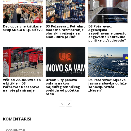
Deo opozicije kritikuje
DS Požarevac: Potrebno
DS Požarevac:
skup SNS-a u Ljubičevu
dodatno razmatranje
Agencijsko
planskih rešenja za
zapošljavanje umesto
blok „Đura Jakšić“
odgovorne kadrovske
politike u „Vodovodu“
Više od 200.000 evra za
Urban City ponovo
DS Požarevac: Aljkava
e-bicikle – DS
onlajn nakon
javna nabavka odlaže
Požarevac upozorava
najdužeg tehničkog
sanaciju vrtića
na loše planiranje
prekida od početka
„Neven“
rada
KOMENTARIŠI