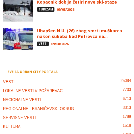
Kopaonik dobija četiri nove ski-staze
TURIZAM
09/08/2026
Uhapšen N.U. (26) zbog smrti muškarca
nakon sukoba kod Petrovca na...
VESTI
09/08/2026
SVE SA URBAN CITY PORTALA
25084
VESTI
7703
LOKALNE VESTI // POŽAREVAC
6713
NACIONALNE VESTI
3313
REGIONALNE - BRANIČEVSKI OKRUG
1789
SERVISNE VESTI
1518
KULTURA