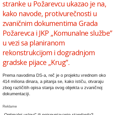
stranke u Požarevcu ukazao je na,
kako navode, protivurečnosti u
zvaničnim dokumentima Grada
Požarevca i JKP „Komunalne službe”
u vezi sa planiranom
rekonstrukcijom i dogradnjom
gradske pijace „Krug”.
Prema navodima DS-a, reč je o projektu vrednom oko
414 miliona dinara, a pitanja se, kako ističu, otvaraju
zbog različitih opisa stanja ovog objekta u zvaničnoj
dokumentaciji.
Reklame
„Optimalni uslovi” ili neispunjavanje standarda?