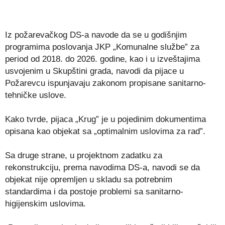
Iz požarevačkog DS-a navode da se u godišnjim
programima poslovanja JKP „Komunalne službe” za
period od 2018. do 2026. godine, kao i u izveštajima
usvojenim u Skupštini grada, navodi da pijace u
Požarevcu ispunjavaju zakonom propisane sanitarno-
tehničke uslove.
Kako tvrde, pijaca „Krug” je u pojedinim dokumentima
opisana kao objekat sa „optimalnim uslovima za rad”.
Sa druge strane, u projektnom zadatku za
rekonstrukciju, prema navodima DS-a, navodi se da
objekat nije opremljen u skladu sa potrebnim
standardima i da postoje problemi sa sanitarno-
higijenskim uslovima.