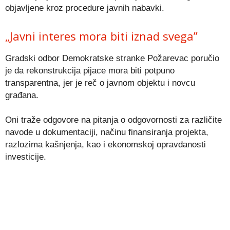
objavljene kroz procedure javnih nabavki.
„Javni interes mora biti iznad svega”
Gradski odbor Demokratske stranke Požarevac poručio
je da rekonstrukcija pijace mora biti potpuno
transparentna, jer je reč o javnom objektu i novcu
građana.
Oni traže odgovore na pitanja o odgovornosti za različite
navode u dokumentaciji, načinu finansiranja projekta,
razlozima kašnjenja, kao i ekonomskoj opravdanosti
investicije.