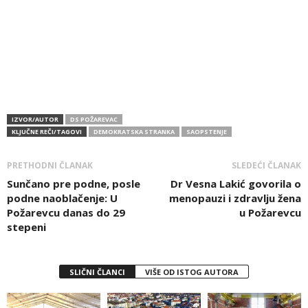
IZVOR/AUTOR
DS POŽAREVAC
KLJUČNE REČI/TAGOVI
DEMOKRATSKA STRANKA
SAOPSTENJE
PRETHODNI ČLANAK
SLEDEĆI ČLANAK
Sunčano pre podne, posle
Dr Vesna Lakić govorila o
podne naoblačenje: U
menopauzi i zdravlju žena
Požarevcu danas do 29
u Požarevcu
stepeni
SLIČNI ČLANCI
VIŠE OD ISTOG AUTORA