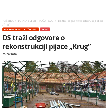
POČETNA
LOKALNE VESTI // POŽAREVAC
DS traži odgovore o rekonstrukciji pijace
„Krug”
LOKALNE VESTI // POŽAREVAC
VESTI
DS traži odgovore o
rekonstrukciji pijace „Krug”
05/06/2026