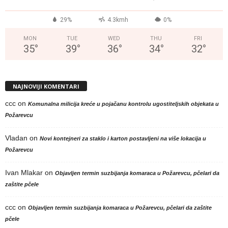
°
29%
4.3kmh
0%
MON
TUE
WED
THU
FRI
35
°
39
°
36
°
34
°
32
°
NAJNOVIJI KOMENTARI
ccc
on
Komunalna milicija kreće u pojačanu kontrolu ugostiteljskih objekata u
Požarevcu
Vladan
on
Novi kontejneri za staklo i karton postavljeni na više lokacija u
Požarevcu
Ivan Mlakar
on
Objavljen termin suzbijanja komaraca u Požarevcu, pčelari da
zaštite pčele
ccc
on
Objavljen termin suzbijanja komaraca u Požarevcu, pčelari da zaštite
pčele