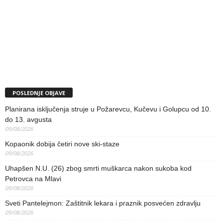
POSLEDNJE OBJAVE
Planirana isključenja struje u Požarevcu, Kučevu i Golupcu od 10.
do 13. avgusta
09/08/2026
Kopaonik dobija četiri nove ski-staze
09/08/2026
Uhapšen N.U. (26) zbog smrti muškarca nakon sukoba kod
Petrovca na Mlavi
09/08/2026
Sveti Pantelejmon: Zaštitnik lekara i praznik posvećen zdravlju
09/08/2026