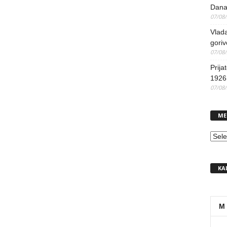
Dana
07/08
Vlada
goriv
07/08
Prija
1926 
07/08
ME
MEN
KA
M