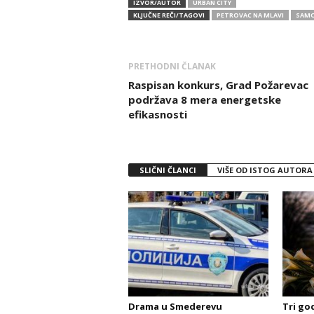
IZVOR/AUTOR
URBAN CITY
KLJUČNE REČI/TAGOVI
PETROVAC NA MLAVI
SAMO
PRETHODNI ČLANAK
Raspisan konkurs, Grad Požarevac
podržava 8 mera energetske
efikasnosti
SLIČNI ČLANCI
VIŠE OD ISTOG AUTORA
Drama u Smederevu
Tri go