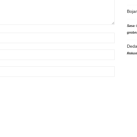
Boja
Sasa
grobni
Ded
Rekon