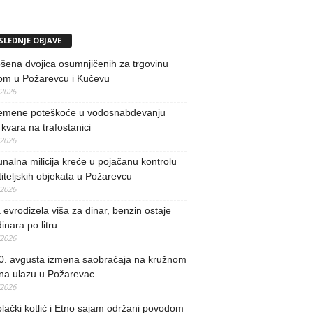
SLEDNJE OBJAVE
ena dvojica osumnjičenih za trgovinu
om u Požarevcu i Kučevu
/2026
remene poteškoće u vodosnabdevanju
kvara na trafostanici
/2026
alna milicija kreće u pojačanu kontrolu
iteljskih objekata u Požarevcu
/2026
evrodizela viša za dinar, benzin ostaje
inara po litru
/2026
0. avgusta izmena saobraćaja na kružnom
 na ulazu u Požarevac
/2026
lački kotlić i Etno sajam održani povodom