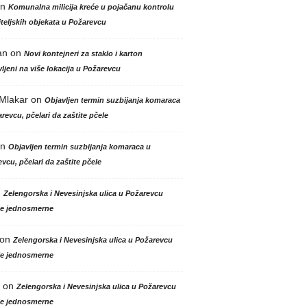
n
Komunalna milicija kreće u pojačanu kontrolu
teljskih objekata u Požarevcu
an
on
Novi kontejneri za staklo i karton
ljeni na više lokacija u Požarevcu
 Mlakar
on
Objavljen termin suzbijanja komaraca
revcu, pčelari da zaštite pčele
n
Objavljen termin suzbijanja komaraca u
vcu, pčelari da zaštite pčele
n
Zelengorska i Nevesinjska ulica u Požarevcu
le jednosmerne
on
Zelengorska i Nevesinjska ulica u Požarevcu
le jednosmerne
on
Zelengorska i Nevesinjska ulica u Požarevcu
le jednosmerne