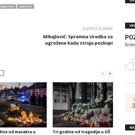
UR
UBISTVO
UBISTVO
VR
SLEDEĆI ČLANAK
Mihajlović: Spremna Uredba za
PO
ugrožene kada struja poskupi
Brok
S
NA
dine od masakra u
Tri godine od tragedije u OŠ