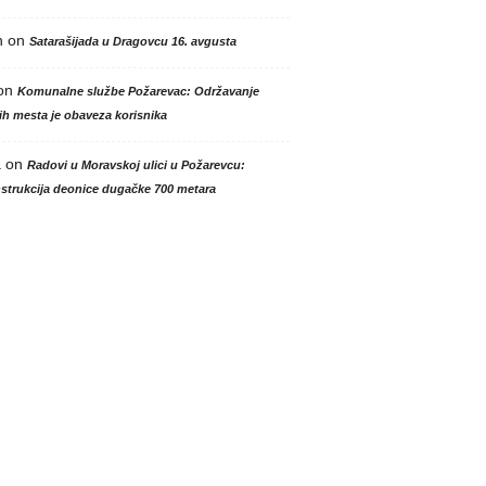
n
on
Satarašijada u Dragovcu 16. avgusta
on
Komunalne službe Požarevac: Održavanje
h mesta je obaveza korisnika
a
on
Radovi u Moravskoj ulici u Požarevcu:
strukcija deonice dugačke 700 metara