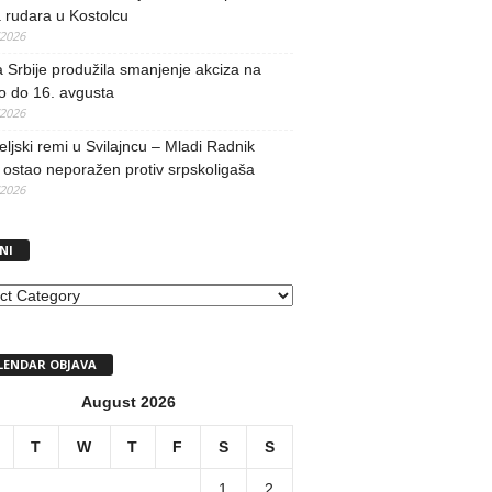
 rudara u Kostolcu
/2026
 Srbije produžila smanjenje akciza na
o do 16. avgusta
/2026
teljski remi u Svilajncu – Mladi Radnik
ostao neporažen protiv srpskoligaša
/2026
NI
I
LENDAR OBJAVA
August 2026
T
W
T
F
S
S
1
2