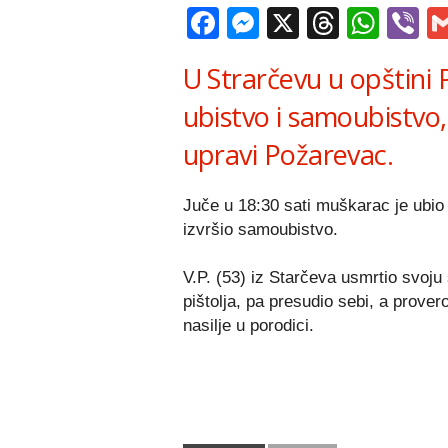
Facebook
Messenger
X
Thread
Wha
V
U Strarčevu u opštini 
ubistvo i samoubistvo,
upravi Požarevac.
Juče u 18:30 sati muškarac je ubio
izvršio samoubistvo.
V.P. (53) iz Starčeva usmrtio svoju 
pištolja, pa presudio sebi, a provero
nasilje u porodici.