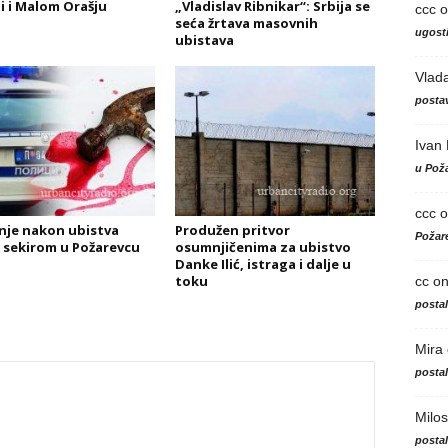
 i Malom Orašju
„Vladislav Ribnikar“: Srbija se
ccc
o
seća žrtava masovnih
ugosti
ubistava
Vlad
postav
Ivan
u Poža
ccc
o
nje nakon ubistva
Produžen pritvor
Požare
 sekirom u Požarevcu
osumnjičenima za ubistvo
Danke Ilić, istraga i dalje u
toku
cc
o
posta
Mira
posta
Milos
posta