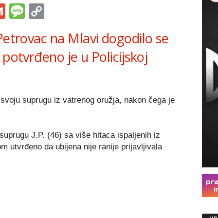
s
tsApp
iber
Gmail
Message
Copy
Link
Petrovac na Mlavi dogodilo se
 potvrđeno je u Policijskoj
 svoju suprugu iz vatrenog oružja, nakon čega je
suprugu J.P. (46) sa više hitaca ispaljenih iz
m utvrđeno da ubijena nije ranije prijavljivala