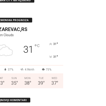
BAN CITY NA FEJSBUKU
EMENSKA PROGNOZA
ZAREVAC,RS
en Clouds
°
31
°
C
31
°
31
37%
4.9kmh
75%
AT
SUN
MON
TUE
WED
33
°
35
°
38
°
39
°
37
°
JNOVIJI KOMENTARI