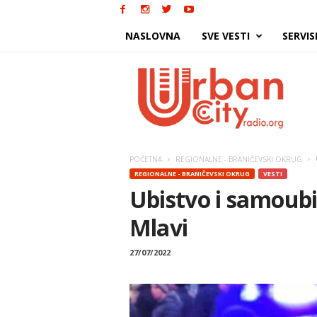
NASLOVNA
SVE VESTI
SERVIS
Urban
City
POČETNA
REGIONALNE - BRANIČEVSKI OKRUG
REGIONALNE - BRANIČEVSKI OKRUG
VESTI
Ubistvo i samoubi
Mlavi
27/07/2022