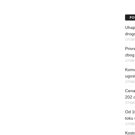
PO
Uhapš
drog
07/08
Priv
zbog 
07/08
Komun
ugost
07/08
Cena 
202 d
07/08
Od 1
toku
07/08
Kosto