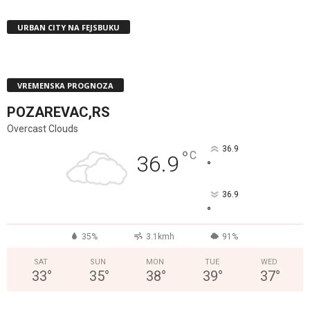
URBAN CITY NA FEJSBUKU
VREMENSKA PROGNOZA
POZAREVAC,RS
Overcast Clouds
36.9
°
C
36.9
°
36.9
°
35%
3.1kmh
91%
SAT
SUN
MON
TUE
WED
33
°
35
°
38
°
39
°
37
°