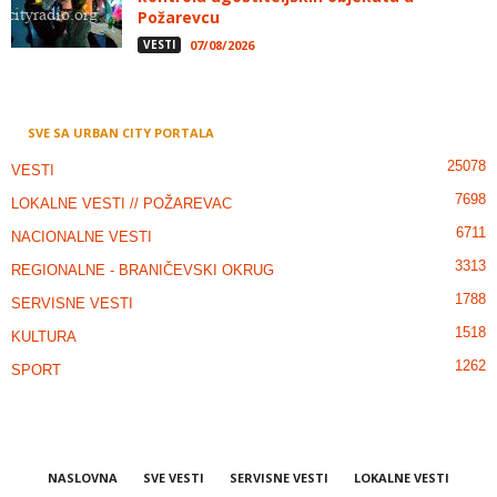
Požarevcu
VESTI
07/08/2026
SVE SA URBAN CITY PORTALA
25078
VESTI
7698
LOKALNE VESTI // POŽAREVAC
6711
NACIONALNE VESTI
3313
REGIONALNE - BRANIČEVSKI OKRUG
1788
SERVISNE VESTI
1518
KULTURA
1262
SPORT
NASLOVNA
SVE VESTI
SERVISNE VESTI
LOKALNE VESTI