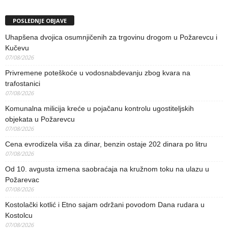
POSLEDNJE OBJAVE
Uhapšena dvojica osumnjičenih za trgovinu drogom u Požarevcu i
Kučevu
07/08/2026
Privremene poteškoće u vodosnabdevanju zbog kvara na
trafostanici
07/08/2026
Komunalna milicija kreće u pojačanu kontrolu ugostiteljskih
objekata u Požarevcu
07/08/2026
Cena evrodizela viša za dinar, benzin ostaje 202 dinara po litru
07/08/2026
Od 10. avgusta izmena saobraćaja na kružnom toku na ulazu u
Požarevac
07/08/2026
Kostolački kotlić i Etno sajam održani povodom Dana rudara u
Kostolcu
07/08/2026