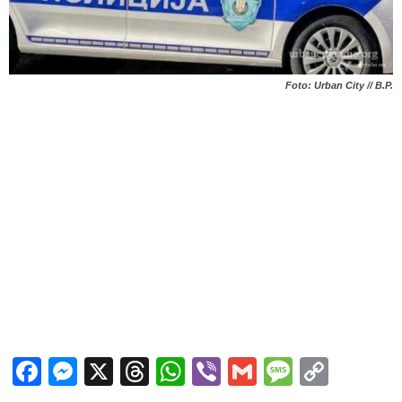
Foto: Urban City // B.P.
Facebook
Messenger
X
Threads
WhatsApp
Viber
Gmail
Messag
Copy
Link