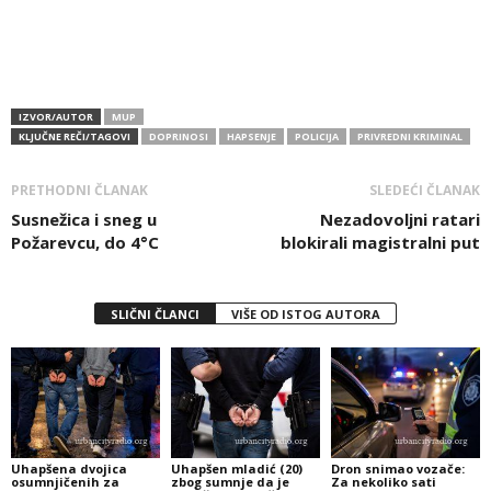
IZVOR/AUTOR
MUP
KLJUČNE REČI/TAGOVI
DOPRINOSI
HAPSENJE
POLICIJA
PRIVREDNI KRIMINAL
PRETHODNI ČLANAK
SLEDEĆI ČLANAK
Susnežica i sneg u
Nezadovoljni ratari
Požarevcu, do 4°C
blokirali magistralni put
SLIČNI ČLANCI
VIŠE OD ISTOG AUTORA
Uhapšena dvojica
Uhapšen mladić (20)
Dron snimao vozače:
osumnjičenih za
zbog sumnje da je
Za nekoliko sati