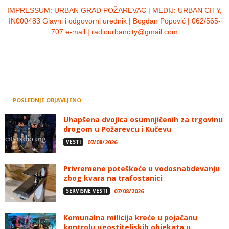
IMPRESSUM:
URBAN GRAD POŽAREVAC | MEDIJ: URBAN CITY,
IN000483 Glavni i odgovorni urednik | Bogdan Popović | 062/565-
707 e-mail | radiourbancity@gmail.com
POSLEDNJE OBJAVLJENO
Uhapšena dvojica osumnjičenih za trgovinu
drogom u Požarevcu i Kučevu
VESTI
07/08/2026
Privremene poteškoće u vodosnabdevanju
zbog kvara na trafostanici
SERVISNE VESTI
07/08/2026
Komunalna milicija kreće u pojačanu
kontrolu ugostiteljskih objekata u