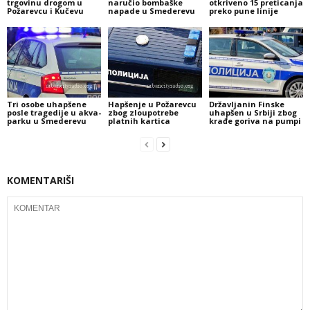
trgovinu drogom u
naručio bombaške
otkriveno 15 preticanja
Požarevcu i Kučevu
napade u Smederevu
preko pune linije
Tri osobe uhapšene
Hapšenje u Požarevcu
Državljanin Finske
posle tragedije u akva-
zbog zloupotrebe
uhapšen u Srbiji zbog
parku u Smederevu
platnih kartica
krađe goriva na pumpi
KOMENTARIŠI