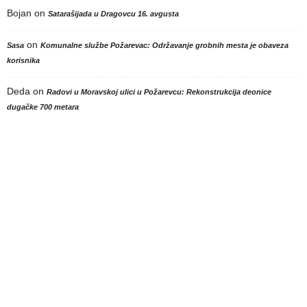
Bojan
on
Satarašijada u Dragovcu 16. avgusta
on
Sasa
Komunalne službe Požarevac: Održavanje grobnih mesta je obaveza
korisnika
Deda
on
Radovi u Moravskoj ulici u Požarevcu: Rekonstrukcija deonice
dugačke 700 metara