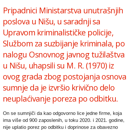
Pripadnici Ministarstva unutrašnjih
poslova u Nišu, u saradnji sa
Upravom kriminalističke policije,
Službom za suzbijanje kriminala, po
nalogu Osnovnog javnog tužilaštva
u Nišu, uhapsili su M. R. (1970) iz
ovog grada zbog postojanja osnova
sumnje da je izvršio krivično delo
neuplaćivanje poreza po odbitku.
On se sumnjiči da kao odgovorno lice jedne firme, koja
ima više od 900 zaposlenih, u toku 2020. i 2021. godine,
nije uplatio porez po odbitku i doprinose za obavezno