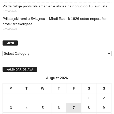
Vlada Srbije produžila smanjenje akciza na gorivo do 16. avgusta
07/08/2026
Prijateljski remi u Svilajncu – Mladi Radnik 1926 ostao neporažen
protiv srpskoligaša
07/08/2026
MENI
MENI
KALENDAR OBJAVA
August 2026
M
T
W
T
F
S
S
1
2
3
4
5
6
7
8
9