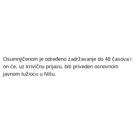
Osumnjičenom je određeno zadržavanje do 48 časova i
on će, uz krivičnu prijavu, biti priveden osnovnom
javnom tužiocu u Nišu.