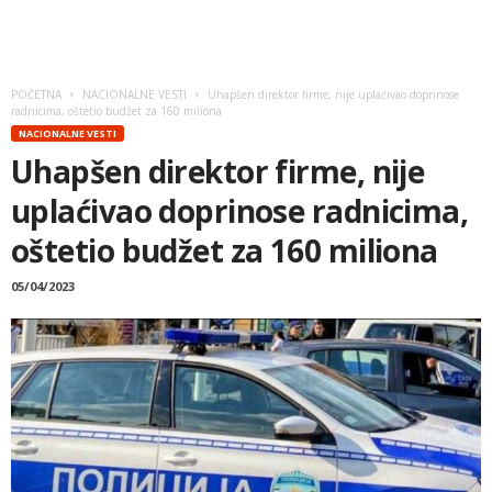
POČETNA
NACIONALNE VESTI
Uhapšen direktor firme, nije uplaćivao doprinose
radnicima, oštetio budžet za 160 miliona
NACIONALNE VESTI
Uhapšen direktor firme, nije
uplaćivao doprinose radnicima,
oštetio budžet za 160 miliona
05/04/2023