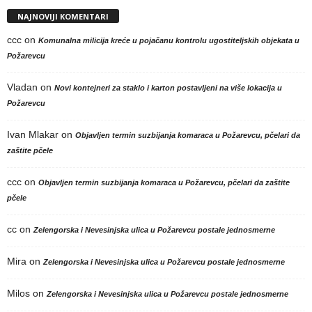
NAJNOVIJI KOMENTARI
ccc
on
Komunalna milicija kreće u pojačanu kontrolu ugostiteljskih objekata u
Požarevcu
Vladan
on
Novi kontejneri za staklo i karton postavljeni na više lokacija u
Požarevcu
Ivan Mlakar
on
Objavljen termin suzbijanja komaraca u Požarevcu, pčelari da
zaštite pčele
ccc
on
Objavljen termin suzbijanja komaraca u Požarevcu, pčelari da zaštite
pčele
cc
on
Zelengorska i Nevesinjska ulica u Požarevcu postale jednosmerne
Mira
on
Zelengorska i Nevesinjska ulica u Požarevcu postale jednosmerne
Milos
on
Zelengorska i Nevesinjska ulica u Požarevcu postale jednosmerne