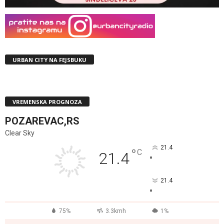
URBAN CITY NA FEJSBUKU
VREMENSKA PROGNOZA
POZAREVAC,RS
Clear Sky
21.4
°
C
21.4
°
21.4
°
75%
3.3kmh
1%