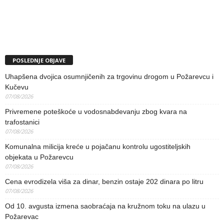
POSLEDNJE OBJAVE
Uhapšena dvojica osumnjičenih za trgovinu drogom u Požarevcu i
Kučevu
07/08/2026
Privremene poteškoće u vodosnabdevanju zbog kvara na
trafostanici
07/08/2026
Komunalna milicija kreće u pojačanu kontrolu ugostiteljskih
objekata u Požarevcu
07/08/2026
Cena evrodizela viša za dinar, benzin ostaje 202 dinara po litru
07/08/2026
Od 10. avgusta izmena saobraćaja na kružnom toku na ulazu u
Požarevac