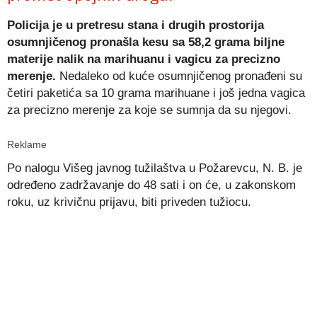
Policija je u pretresu stana i drugih prostorija
osumnjičenog pronašla kesu sa 58,2 grama biljne
materije nalik na marihuanu i vagicu za precizno
merenje.
Nedaleko od kuće osumnjičenog pronađeni su
četiri paketića sa 10 grama marihuane i još jedna vagica
za precizno merenje za koje se sumnja da su njegovi.
Reklame
Po nalogu Višeg javnog tužilaštva u Požarevcu, N. B. je
određeno zadržavanje do 48 sati i on će, u zakonskom
roku, uz krivičnu prijavu, biti priveden tužiocu.