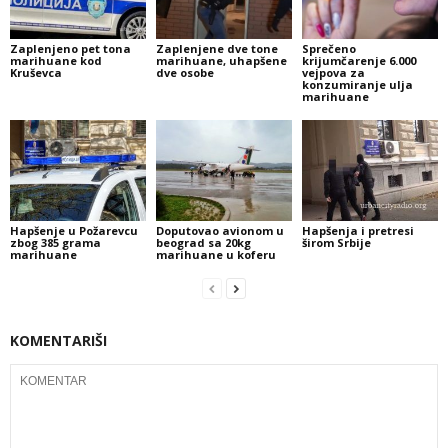
Zaplenjeno pet tona
Zaplenjene dve tone
Sprečeno
marihuane kod
marihuane, uhapšene
krijumčarenje 6.000
Kruševca
dve osobe
vejpova za
konzumiranje ulja
marihuane
Hapšenje u Požarevcu
Doputovao avionom u
Hapšenja i pretresi
zbog 385 grama
beograd sa 20kg
širom Srbije
marihuane
marihuane u koferu
KOMENTARIŠI