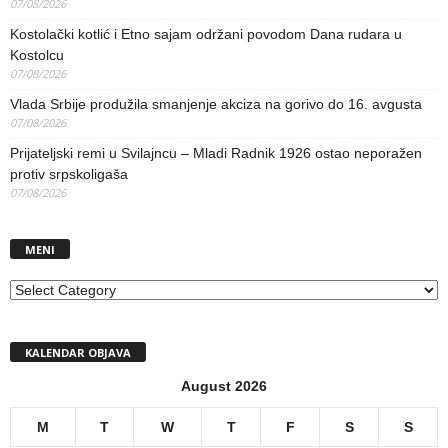
07/08/2026
Kostolački kotlić i Etno sajam održani povodom Dana rudara u
Kostolcu
07/08/2026
Vlada Srbije produžila smanjenje akciza na gorivo do 16. avgusta
07/08/2026
Prijateljski remi u Svilajncu – Mladi Radnik 1926 ostao neporažen
protiv srpskoligaša
07/08/2026
MENI
MENI
KALENDAR OBJAVA
August 2026
M
T
W
T
F
S
S