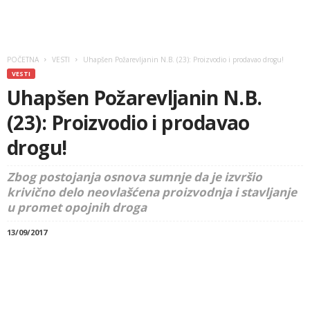
POČETNA
VESTI
Uhapšen Požarevljanin N.B. (23): Proizvodio i prodavao drogu!
VESTI
Uhapšen Požarevljanin N.B.
(23): Proizvodio i prodavao
drogu!
Zbog postojanja osnova sumnje da je izvršio
krivično delo neovlašćena proizvodnja i stavljanje
u promet opojnih droga
13/09/2017