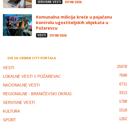
SERVISNE VESTI
07/08/2026
Komunalna milicija kreće u pojačanu
kontrolu ugostiteljskih objekata u
Požarevcu
VESTI
07/08/2026
SVE SA URBAN CITY PORTALA
25078
VESTI
7698
LOKALNE VESTI // POŽAREVAC
6711
NACIONALNE VESTI
3313
REGIONALNE - BRANIČEVSKI OKRUG
1788
SERVISNE VESTI
1518
KULTURA
1262
SPORT