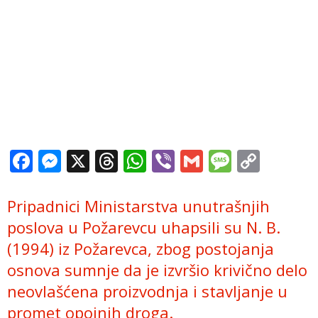
Facebook
Messenger
X
Threads
WhatsApp
Viber
Gmail
Messag
Copy
Link
Pripadnici Ministarstva unutrašnjih
poslova u Požarevcu uhapsili su N. B.
(1994) iz Požarevca, zbog postojanja
osnova sumnje da je izvršio krivično delo
neovlašćena proizvodnja i stavljanje u
promet opojnih droga.