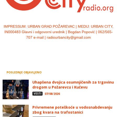
IMPRESSUM:
URBAN GRAD POŽAREVAC | MEDIJ: URBAN CITY,
IN000483 Glavni i odgovorni urednik | Bogdan Popović | 062/565-
707 e-mail | radiourbancity@gmail.com
POSLEDNJE OBJAVLJENO
Uhapšena dvojica osumnjičenih za trgovinu
drogom u Požarevcu i Kučevu
VESTI
07/08/2026
Privremene poteškoće u vodosnabdevanju
zbog kvara na trafostanici