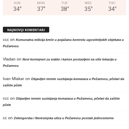
SUN
MON
TUE
WED
THU
34
°
37
°
38
°
35
°
34
°
NAJNOVIJI KOMENTARI
ccc
on
Komunalna milicija kreće u pojačanu kontrolu ugostiteljskih objekata u
Požarevcu
Vladan
on
Novi kontejneri za staklo i karton postavljeni na više lokacija u
Požarevcu
Ivan Mlakar
on
Objavljen termin suzbijanja komaraca u Požarevcu, pčelari da
zaštite pčele
ccc
on
Objavljen termin suzbijanja komaraca u Požarevcu, pčelari da zaštite
pčele
cc
on
Zelengorska i Nevesinjska ulica u Požarevcu postale jednosmerne