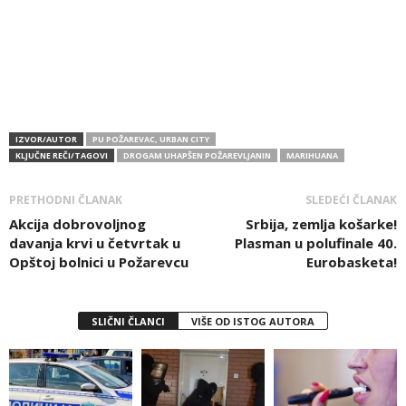
IZVOR/AUTOR
PU POŽAREVAC, URBAN CITY
KLJUČNE REČI/TAGOVI
DROGAM UHAPŠEN POŽAREVLJANIN
MARIHUANA
PRETHODNI ČLANAK
SLEDEĆI ČLANAK
Akcija dobrovoljnog
Srbija, zemlja košarke!
davanja krvi u četvrtak u
Plasman u polufinale 40.
Opštoj bolnici u Požarevcu
Eurobasketa!
SLIČNI ČLANCI
VIŠE OD ISTOG AUTORA