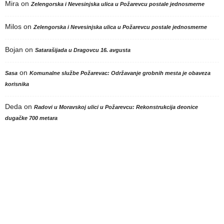
Mira
on
Zelengorska i Nevesinjska ulica u Požarevcu postale jednosmerne
Milos
on
Zelengorska i Nevesinjska ulica u Požarevcu postale jednosmerne
Bojan
on
Satarašijada u Dragovcu 16. avgusta
on
Sasa
Komunalne službe Požarevac: Održavanje grobnih mesta je obaveza
korisnika
Deda
on
Radovi u Moravskoj ulici u Požarevcu: Rekonstrukcija deonice
dugačke 700 metara