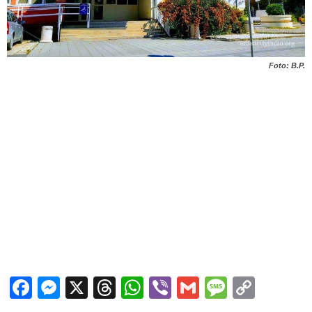
Foto: B.P.
Facebook
Messenger
X
Threads
WhatsApp
Viber
Gmail
Messag
Copy
Link