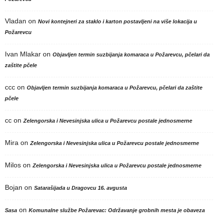
Vladan
on
Novi kontejneri za staklo i karton postavljeni na više lokacija u
Požarevcu
Ivan Mlakar
on
Objavljen termin suzbijanja komaraca u Požarevcu, pčelari da
zaštite pčele
ccc
on
Objavljen termin suzbijanja komaraca u Požarevcu, pčelari da zaštite
pčele
cc
on
Zelengorska i Nevesinjska ulica u Požarevcu postale jednosmerne
Mira
on
Zelengorska i Nevesinjska ulica u Požarevcu postale jednosmerne
Milos
on
Zelengorska i Nevesinjska ulica u Požarevcu postale jednosmerne
Bojan
on
Satarašijada u Dragovcu 16. avgusta
on
Sasa
Komunalne službe Požarevac: Održavanje grobnih mesta je obaveza