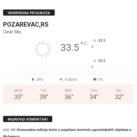
VREMENSKA PROGNOZA
POZAREVAC,RS
Clear Sky
33.5
°
C
33.5
°
33.5
°
29%
4.3kmh
0%
MON
TUE
WED
THU
FRI
35
°
39
°
36
°
34
°
32
°
NAJNOVIJI KOMENTARI
ccc
on
Komunalna milicija kreće u pojačanu kontrolu ugostiteljskih objekata u
Požarevcu