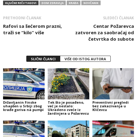
KLJUČNE REČI/TAGOVI
DOM ZDRAVLJA
KRAĐA
NOVČANIK
PRETHODNI ČLANAK
SLEDEĆI ČLANAK
Rafovi sa šećerom prazni,
Centar Požarevca
traži se “kilo” više
zatvoren za saobraćaj od
četvrtka do subote
SLIČNI ČLANCI
VIŠE OD ISTOG AUTORA
Državljanin Finske
Tek što je posađeno,
Preventivni pregledi
uhapšen u Srbiji zbog
već je nestalo:
bez zakazivanja u
krađe goriva na pumpi
Ukradeno cveće iz
Kličevcu
žardinjera u Požarevcu