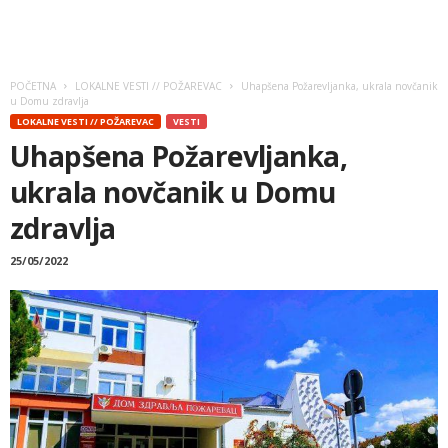
POČETNA
LOKALNE VESTI // POŽAREVAC
Uhapšena Požarevljanka, ukrala novčanik
u Domu zdravlja
LOKALNE VESTI // POŽAREVAC
VESTI
Uhapšena Požarevljanka,
ukrala novčanik u Domu
zdravlja
25/05/2022