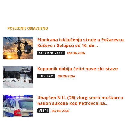
POSLEDNJE OBJAVLJENO
Planirana isključenja struje u Požarevcu,
Kučevu i Golupcu od 10. do...
SERVISNE VESTI
09/08/2026
Kopaonik dobija četiri nove ski-staze
TURIZAM
09/08/2026
Uhapšen N.U. (26) zbog smrti muškarca
nakon sukoba kod Petrovca na...
VESTI
09/08/2026