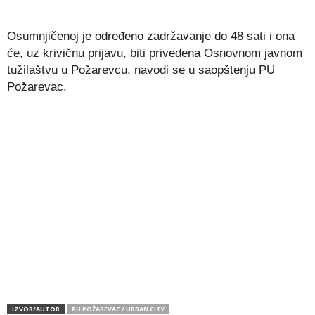
Osumnjičenoj je određeno zadržavanje do 48 sati i ona
će, uz krivičnu prijavu, biti privedena Osnovnom javnom
tužilaštvu u Požarevcu, navodi se u saopštenju PU
Požarevac.
IZVOR/AUTOR
PU POŽAREVAC / URBAN CITY