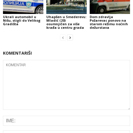
Ukrali automobil u
Uhapšen u Smederevu:
Dom zdravlja
Nišu, stigli do Velikog
Mladić (20)
Požarevac ponovo na
Gradišta
osumnjičen za više
starom režimu noćnih
krađa u centru grada
dežurstava
KOMENTARIŠI