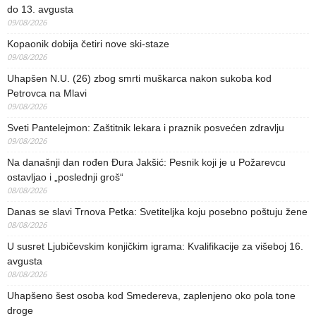
do 13. avgusta
09/08/2026
Kopaonik dobija četiri nove ski-staze
09/08/2026
Uhapšen N.U. (26) zbog smrti muškarca nakon sukoba kod
Petrovca na Mlavi
09/08/2026
Sveti Pantelejmon: Zaštitnik lekara i praznik posvećen zdravlju
09/08/2026
Na današnji dan rođen Đura Jakšić: Pesnik koji je u Požarevcu
ostavljao i „poslednji groš“
08/08/2026
Danas se slavi Trnova Petka: Svetiteljka koju posebno poštuju žene
08/08/2026
U susret Ljubičevskim konjičkim igrama: Kvalifikacije za višeboj 16.
avgusta
08/08/2026
Uhapšeno šest osoba kod Smedereva, zaplenjeno oko pola tone
droge