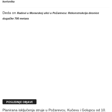
korisnika
Deda
on
Radovi u Moravskoj ulici u Požarevcu: Rekonstrukcija deonice
dugačke 700 metara
POSLEDNJE OBJAVE
Planirana isključenja struje u Požarevcu, Kučevu i Golupcu od 10.