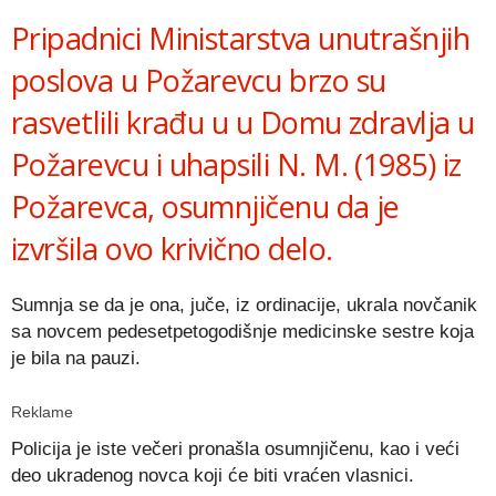
Pripadnici Ministarstva unutrašnjih
poslova u Požarevcu brzo su
rasvetlili krađu u u Domu zdravlja u
Požarevcu i uhapsili N. M. (1985) iz
Požarevca, osumnjičenu da je
izvršila ovo krivično delo.
Sumnja se da je ona, juče, iz ordinacije, ukrala novčanik
sa novcem pedesetpetogodišnje medicinske sestre koja
je bila na pauzi.
Reklame
Policija je iste večeri pronašla osumnjičenu, kao i veći
deo ukradenog novca koji će biti vraćen vlasnici.