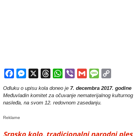
Facebook
Messenger
X
Threads
WhatsApp
Viber
Gmail
Messag
Copy
Link
Odluku o upisu kola doneo je
7. decembra 2017. godine
Međuvladin komitet za očuvanje nematerijalnog kulturnog
nasleđa, na svom 12. redovnom zasedanju.
Reklame
Srpsko kolo, tradicionalni narodni ples