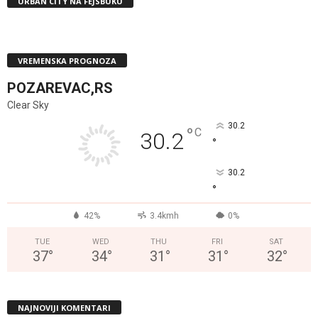
URBAN CITY NA FEJSBUKU
VREMENSKA PROGNOZA
POZAREVAC,RS
Clear Sky
30.2
°
C
30.2
°
30.2
°
42%
3.4kmh
0%
TUE
WED
THU
FRI
SAT
37
°
34
°
31
°
31
°
32
°
NAJNOVIJI KOMENTARI