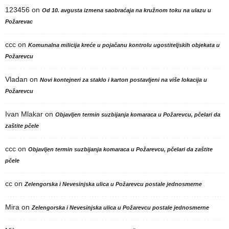
123456
on
Od 10. avgusta izmena saobraćaja na kružnom toku na ulazu u
Požarevac
ccc
on
Komunalna milicija kreće u pojačanu kontrolu ugostiteljskih objekata u
Požarevcu
Vladan
on
Novi kontejneri za staklo i karton postavljeni na više lokacija u
Požarevcu
Ivan Mlakar
on
Objavljen termin suzbijanja komaraca u Požarevcu, pčelari da
zaštite pčele
ccc
on
Objavljen termin suzbijanja komaraca u Požarevcu, pčelari da zaštite
pčele
cc
on
Zelengorska i Nevesinjska ulica u Požarevcu postale jednosmerne
Mira
on
Zelengorska i Nevesinjska ulica u Požarevcu postale jednosmerne