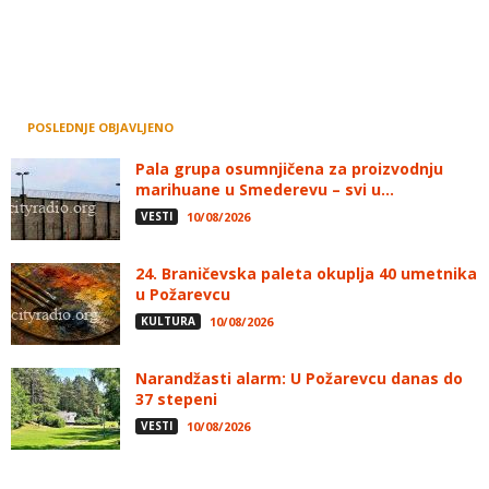
POSLEDNJE OBJAVLJENO
Pala grupa osumnjičena za proizvodnju
marihuane u Smederevu – svi u...
VESTI
10/08/2026
24. Braničevska paleta okuplja 40 umetnika
u Požarevcu
KULTURA
10/08/2026
Narandžasti alarm: U Požarevcu danas do
37 stepeni
VESTI
10/08/2026