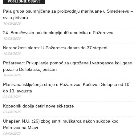
POSLEDNJE OBJAVE
Pala grupa osumnjičena za proizvodnju marihuane u Smederevu –
svi u pritvoru
10/08/2026
24. Braničevska paleta okuplja 40 umetnika u Požarevcu
10/08/2026
Narandžasti alarm: U Požarevcu danas do 37 stepeni
10/08/2026
Požarevac: Prikupljanje pomoć za ugrožene i vatrogasce koji gase
požar u Deliblatskoj peščari
10/08/2026
Planirana isključenja struje u Požarevcu, Kučevu i Golupcu od 10.
do 13. avgusta
09/08/2026
Kopaonik dobija četiri nove ski-staze
09/08/2026
Uhapšen N.U. (26) zbog smrti muškarca nakon sukoba kod
Petrovca na Mlavi
09/08/2026