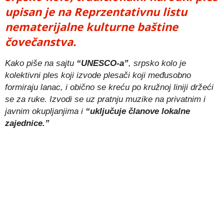
upisan je na Reprzentativnu listu
nematerijalne kulturne baštine
čovečanstva.
Kako piše na sajtu
“UNESCO-a”
, srpsko kolo je
kolektivni ples koji izvode plesači koji međusobno
formiraju lanac, i obično se kreću po kružnoj liniji držeći
se za ruke. Izvodi se uz pratnju muzike na privatnim i
javnim okupljanjima i
“uključuje članove lokalne
zajednice.”