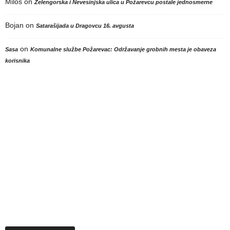
Milos
on
Zelengorska i Nevesinjska ulica u Požarevcu postale jednosmerne
Bojan
on
Satarašijada u Dragovcu 16. avgusta
on
Sasa
Komunalne službe Požarevac: Održavanje grobnih mesta je obaveza
korisnika