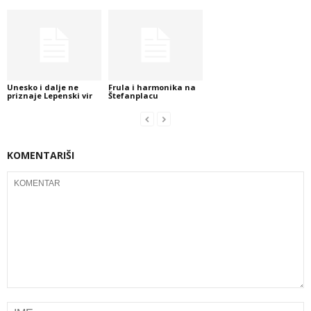
Unesko i dalje ne
Frula i harmonika na
priznaje Lepenski vir
Štefanplacu
KOMENTARIŠI