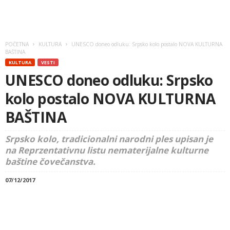
POČETNA
KULTURA
UNESCO doneo odluku: Srpsko kolo postalo NOVA KULTURNA
BAŠTINA
KULTURA
VESTI
UNESCO doneo odluku: Srpsko
kolo postalo NOVA KULTURNA
BAŠTINA
Srpsko kolo, tradicionalni narodni ples upisan je
na Reprzentativnu listu nematerijalne kulturne
baštine čovečanstva.
07/12/2017