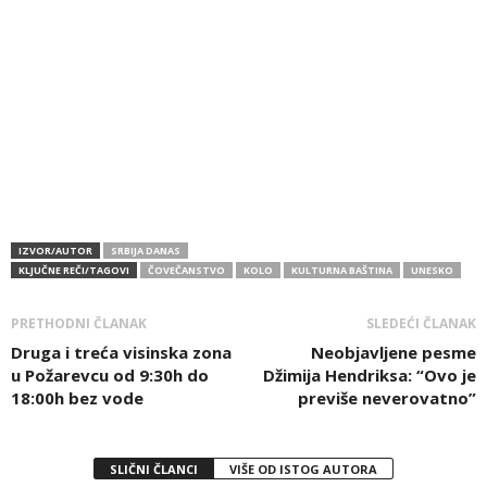
IZVOR/AUTOR
SRBIJA DANAS
KLJUČNE REČI/TAGOVI
ČOVEČANSTVO
KOLO
KULTURNA BAŠTINA
UNESKO
PRETHODNI ČLANAK
SLEDEĆI ČLANAK
Druga i treća visinska zona
Neobjavljene pesme
u Požarevcu od 9:30h do
Džimija Hendriksa: “Ovo je
18:00h bez vode
previše neverovatno”
SLIČNI ČLANCI
VIŠE OD ISTOG AUTORA