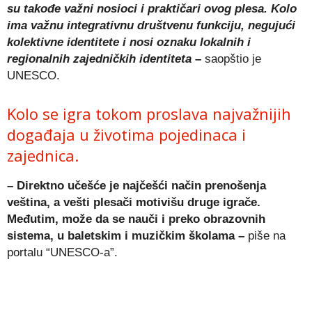
su takođe važni nosioci i praktičari ovog plesa. Kolo
ima važnu integrativnu društvenu funkciju, negujući
kolektivne identitete i nosi oznaku lokalnih i
regionalnih zajedničkih identiteta –
saopštio je
UNESCO.
Kolo se igra tokom proslava najvažnijih
događaja u životima pojedinaca i
zajednica.
– Direktno učešće je najčešći način prenošenja
veština, a vešti plesači motivišu druge igrače.
Međutim, može da se nauči i preko obrazovnih
sistema, u baletskim i muzičkim školama –
piše na
portalu “UNESCO-a”.