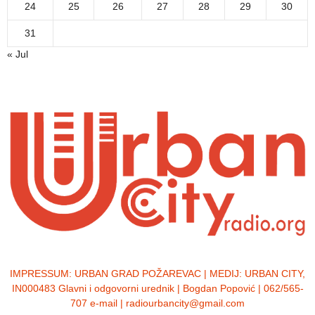
24
25
26
27
28
29
30
31
« Jul
IMPRESSUM:
URBAN GRAD POŽAREVAC | MEDIJ: URBAN CITY,
IN000483 Glavni i odgovorni urednik | Bogdan Popović | 062/565-
707 e-mail | radiourbancity@gmail.com