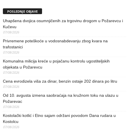
POSLEDNJE OBJAVE
Uhapšena dvojica osumnjičenih za trgovinu drogom u Požarevcu i
Kučevu
07/08/2026
Privremene poteškoće u vodosnabdevanju zbog kvara na
trafostanici
07/08/2026
Komunalna milicija kreće u pojačanu kontrolu ugostiteljskih
objekata u Požarevcu
07/08/2026
Cena evrodizela viša za dinar, benzin ostaje 202 dinara po litru
07/08/2026
Od 10. avgusta izmena saobraćaja na kružnom toku na ulazu u
Požarevac
07/08/2026
Kostolački kotlić i Etno sajam održani povodom Dana rudara u
Kostolcu
07/08/2026