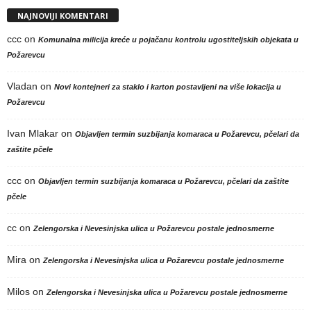
NAJNOVIJI KOMENTARI
ccc
on
Komunalna milicija kreće u pojačanu kontrolu ugostiteljskih objekata u
Požarevcu
Vladan
on
Novi kontejneri za staklo i karton postavljeni na više lokacija u
Požarevcu
Ivan Mlakar
on
Objavljen termin suzbijanja komaraca u Požarevcu, pčelari da
zaštite pčele
ccc
on
Objavljen termin suzbijanja komaraca u Požarevcu, pčelari da zaštite
pčele
cc
on
Zelengorska i Nevesinjska ulica u Požarevcu postale jednosmerne
Mira
on
Zelengorska i Nevesinjska ulica u Požarevcu postale jednosmerne
Milos
on
Zelengorska i Nevesinjska ulica u Požarevcu postale jednosmerne