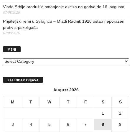
Vlada Srbije produžila smanjenje akciza na gorivo do 16. avgusta
07/08/2026
Prijateljski remi u Svilajncu – Mladi Radnik 1926 ostao neporažen
protiv srpskoligaša
07/08/2026
MENI
MENI
KALENDAR OBJAVA
August 2026
M
T
W
T
F
S
S
1
2
3
4
5
6
7
8
9