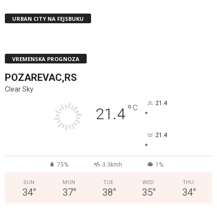
URBAN CITY NA FEJSBUKU
VREMENSKA PROGNOZA
POZAREVAC,RS
Clear Sky
21.4
°
C
21.4
°
21.4
°
75%
3.3kmh
1%
SUN
MON
TUE
WED
THU
34
°
37
°
38
°
35
°
34
°