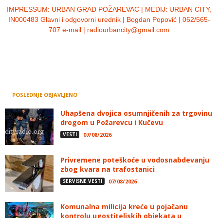
IMPRESSUM:
URBAN GRAD POŽAREVAC | MEDIJ: URBAN CITY,
IN000483 Glavni i odgovorni urednik | Bogdan Popović | 062/565-
707 e-mail | radiourbancity@gmail.com
POSLEDNJE OBJAVLJENO
Uhapšena dvojica osumnjičenih za trgovinu
drogom u Požarevcu i Kučevu
VESTI
07/08/2026
Privremene poteškoće u vodosnabdevanju
zbog kvara na trafostanici
SERVISNE VESTI
07/08/2026
Komunalna milicija kreće u pojačanu
kontrolu ugostiteljskih objekata u