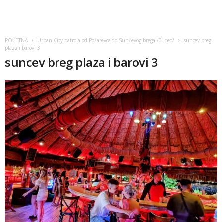
POČETNA
Urban City patrola od Požarevca do Sunčevog brega /3. deo/
suncev breg
plaza i barovi 3
suncev breg plaza i barovi 3