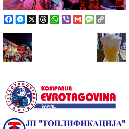
Facebook
Messenger
X
Threads
WhatsApp
Viber
Gmail
Messag
Copy
Link