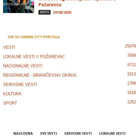
Požarevcu
VESTI
07/08/2026
SVE SA URBAN CITY PORTALA
25078
VESTI
7698
LOKALNE VESTI // POŽAREVAC
6711
NACIONALNE VESTI
3313
REGIONALNE - BRANIČEVSKI OKRUG
1788
SERVISNE VESTI
1518
KULTURA
1262
SPORT
NASLOVNA
SVE VESTI
SERVISNE VESTI
LOKALNE VESTI