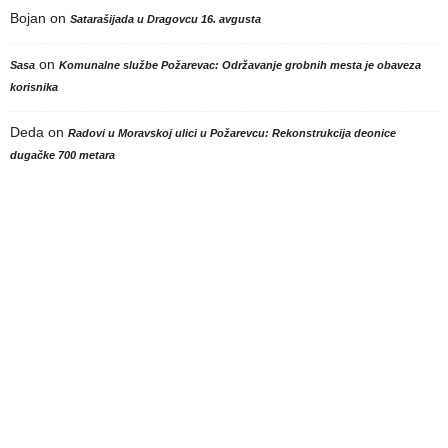
Bojan
on
Satarašijada u Dragovcu 16. avgusta
on
Sasa
Komunalne službe Požarevac: Održavanje grobnih mesta je obaveza
korisnika
Deda
on
Radovi u Moravskoj ulici u Požarevcu: Rekonstrukcija deonice
dugačke 700 metara