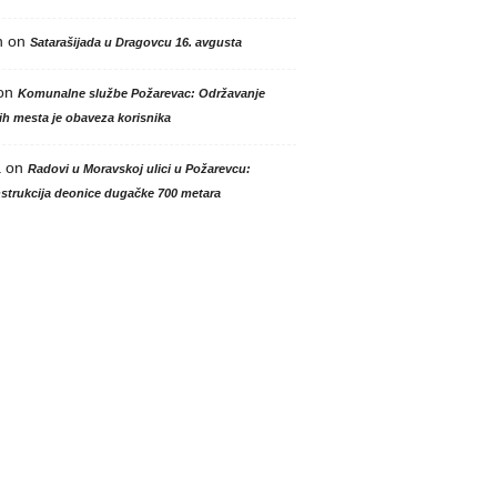
n
on
Satarašijada u Dragovcu 16. avgusta
on
Komunalne službe Požarevac: Održavanje
h mesta je obaveza korisnika
a
on
Radovi u Moravskoj ulici u Požarevcu:
strukcija deonice dugačke 700 metara