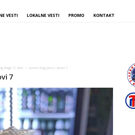
NE VESTI
LOKALNE VESTI
PROMO
KONTAKT
og brega /3. deo/
suncev breg plaza i barovi 7
vi 7