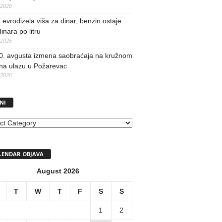
/2026
evrodizela viša za dinar, benzin ostaje
inara po litru
/2026
0. avgusta izmena saobraćaja na kružnom
 na ulazu u Požarevac
/2026
NI
I
LENDAR OBJAVA
August 2026
T
W
T
F
S
S
1
2