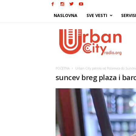
NASLOVNA
SVE VESTI
SERVIS
Urban
City
POČETNA
Urban City patrola od Požarevca do Sunčev
suncev breg plaza i baro