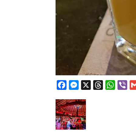
Facebook
Messenger
X
Thread
Wha
V