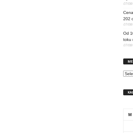
07/08
Cena 
202 d
07/08
Od 1
toku
07/08
ME
MEN
KA
M