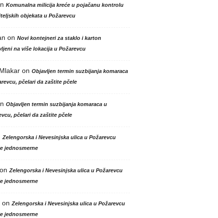
n
Komunalna milicija kreće u pojačanu kontrolu
teljskih objekata u Požarevcu
an
on
Novi kontejneri za staklo i karton
ljeni na više lokacija u Požarevcu
 Mlakar
on
Objavljen termin suzbijanja komaraca
revcu, pčelari da zaštite pčele
n
Objavljen termin suzbijanja komaraca u
vcu, pčelari da zaštite pčele
n
Zelengorska i Nevesinjska ulica u Požarevcu
le jednosmerne
on
Zelengorska i Nevesinjska ulica u Požarevcu
le jednosmerne
on
Zelengorska i Nevesinjska ulica u Požarevcu
le jednosmerne