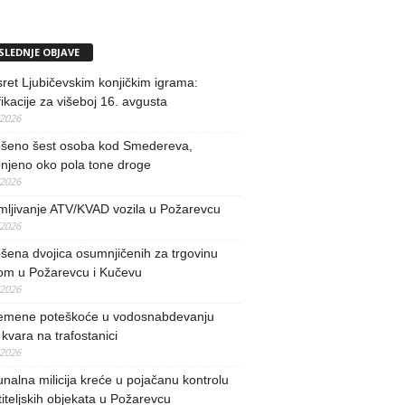
SLEDNJE OBJAVE
ret Ljubičevskim konjičkim igrama:
fikacije za višeboj 16. avgusta
/2026
šeno šest osoba kod Smedereva,
njeno oko pola tone droge
/2026
mljivanje ATV/KVAD vozila u Požarevcu
/2026
ena dvojica osumnjičenih za trgovinu
om u Požarevcu i Kučevu
/2026
remene poteškoće u vodosnabdevanju
kvara na trafostanici
/2026
alna milicija kreće u pojačanu kontrolu
iteljskih objekata u Požarevcu