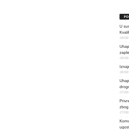
PO
U sus
Kvali
08/08
Uhap
zaple
08/08
Iznaj
08/08
Uhapš
drog
07/08
Priv
zbog 
07/08
Komun
ugost