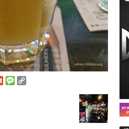
s
tsApp
iber
Gmail
Message
Copy
Link