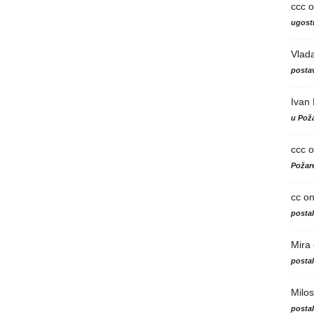
ccc
o
ugosti
Vlad
postav
Ivan
u Poža
ccc
o
Požare
cc
o
posta
Mira
posta
Milos
posta