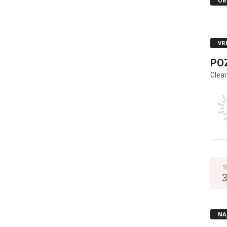
UR
VR
PO
Clear
S
NA