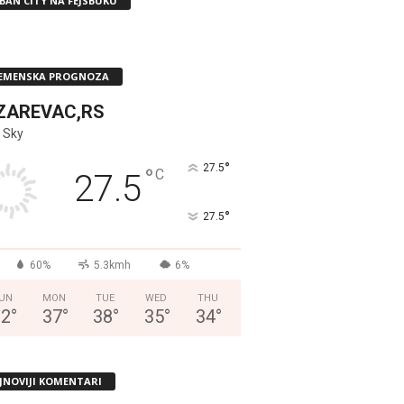
BAN CITY NA FEJSBUKU
EMENSKA PROGNOZA
ZAREVAC,RS
 Sky
°
27.5
°
C
27.5
°
27.5
60%
5.3kmh
6%
UN
MON
TUE
WED
THU
32
°
37
°
38
°
35
°
34
°
JNOVIJI KOMENTARI