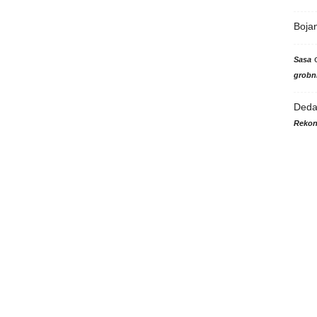
Boja
Sasa
grobni
Ded
Rekon