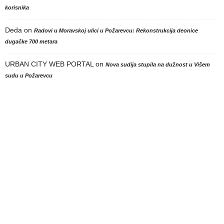
korisnika
Deda
on
Radovi u Moravskoj ulici u Požarevcu: Rekonstrukcija deonice
dugačke 700 metara
URBAN CITY WEB PORTAL
on
Nova sudija stupila na dužnost u Višem
sudu u Požarevcu