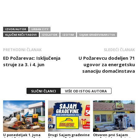
IZVOR/AUTOR
URBAN CITY
KLJUČNE REČI/TAGOVI
IZOLATOR
IZOTIM
SAJAM GRAĐEVINARSTVA
PRETHODNI ČLANAK
SLEDEĆI ČLANAK
ED Požarevac: Isključenja
U Požarevcu dodeljen 71
struje za 3. i 4. jun
ugovor za energetsku
sanaciju domaćinstava
SLIČNI ČLANCI
VIŠE OD ISTOG AUTORA
U ponedeljak 1. juna
Drugi Sajam građevine
Otvoren prvi Sajam