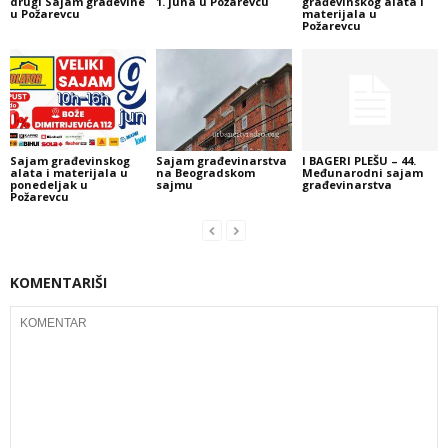
drugi Sajam građevine
1. juna u Požarevcu
građevinskog alata i
u Požarevcu
materijala u
Požarevcu
Sajam građevinskog
Sajam građevinarstva
I BAGERI PLEŠU – 44.
alata i materijala u
na Beogradskom
Međunarodni sajam
ponedeljak u
sajmu
građevinarstva
Požarevcu
KOMENTARIŠI