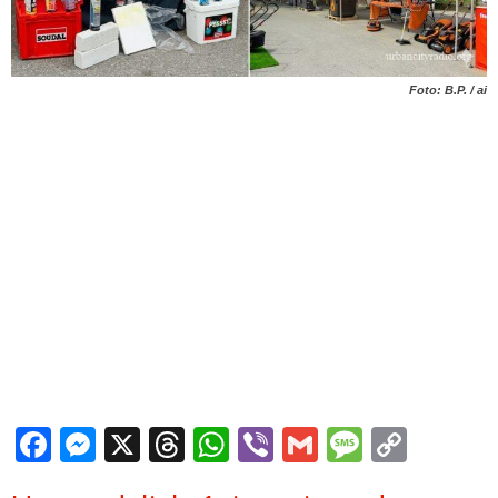
Foto: B.P. / ai
Facebook
Messenger
X
Threads
WhatsApp
Viber
Gmail
Messag
Copy
Link