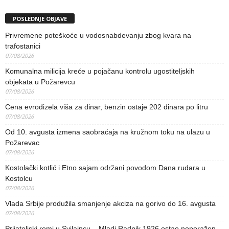
POSLEDNJE OBJAVE
Privremene poteškoće u vodosnabdevanju zbog kvara na
trafostanici
07/08/2026
Komunalna milicija kreće u pojačanu kontrolu ugostiteljskih
objekata u Požarevcu
07/08/2026
Cena evrodizela viša za dinar, benzin ostaje 202 dinara po litru
07/08/2026
Od 10. avgusta izmena saobraćaja na kružnom toku na ulazu u
Požarevac
07/08/2026
Kostolački kotlić i Etno sajam održani povodom Dana rudara u
Kostolcu
07/08/2026
Vlada Srbije produžila smanjenje akciza na gorivo do 16. avgusta
07/08/2026
Prijateljski remi u Svilajncu – Mladi Radnik 1926 ostao neporažen