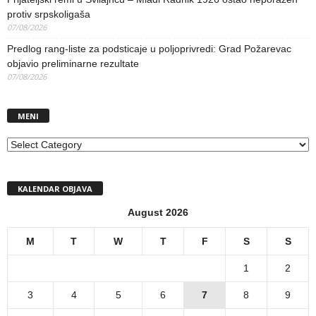
protiv srpskoligaša
07/08/2026
Predlog rang-liste za podsticaje u poljoprivredi: Grad Požarevac
objavio preliminarne rezultate
07/08/2026
MENI
MENI
KALENDAR OBJAVA
August 2026
M
T
W
T
F
S
S
1
2
3
4
5
6
7
8
9