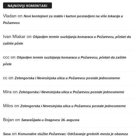
NAJNOVIJI KOMENTARI
Vladan
on
Novi kontejneri za staklo i karton postavljeni na više lokacija u
Požarevcu
Ivan Mlakar
on
Objavljen termin suzbijanja komaraca u Požarevcu, pčelari da
zaštite pčele
ccc
on
Objavljen termin suzbijanja komaraca u Požarevcu, pčelari da zaštite
pčele
cc
on
Zelengorska i Nevesinjska ulica u Požarevcu postale jednosmerne
Mira
on
Zelengorska i Nevesinjska ulica u Požarevcu postale jednosmerne
Milos
on
Zelengorska i Nevesinjska ulica u Požarevcu postale jednosmerne
Bojan
on
Satarašijada u Dragovcu 16. avgusta
on
Sasa
Komunalne službe Požarevac: Održavanje grobnih mesta je obaveza