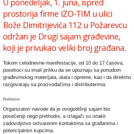
U ponedeljak, 1. juna, ispred
prostorija firme IZO-TIM u ulici
Bože Dimitrijevića 112 u Požarevcu
održan je Drugi sajam građevine,
koji je privukao veliki broj građana.
Tokom celodnevne manifestacije, od 10 do 17 časova,
posetioci su imali priliku da se upoznaju sa ponudom
građevinskog materijala, alata i opreme, kao i da direktno
razgovaraju sa proizvođačima i distributerima.
Reklame
Organizatori navode da je ovogodišnji sajam bio
posećeniji nego prethodni, a izlagači su istakli
zadovoljstvo ostvarenim kontaktima sa građanima i
potencijalnim kupcima.