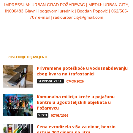
IMPRESSUM:
URBAN GRAD POŽAREVAC | MEDIJ: URBAN CITY,
IN000483 Glavni i odgovorni urednik | Bogdan Popović | 062/565-
707 e-mail | radiourbancity@gmail.com
POSLEDNJE OBJAVLJENO
Privremene poteškoće u vodosnabdevanju
zbog kvara na trafostanici
SERVISNE VESTI
07/08/2026
Komunalna milicija kreće u pojačanu
kontrolu ugostiteljskih objekata u
Požarevcu
VESTI
07/08/2026
Cena evrodizela viša za dinar, benzin
ostaje 202 dinara po litru