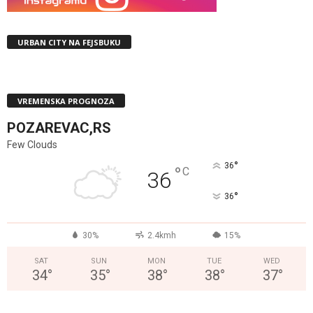
URBAN CITY NA FEJSBUKU
VREMENSKA PROGNOZA
POZAREVAC,RS
Few Clouds
°
36
°
C
36
°
36
30%
2.4kmh
15%
SAT
SUN
MON
TUE
WED
34
°
35
°
38
°
38
°
37
°