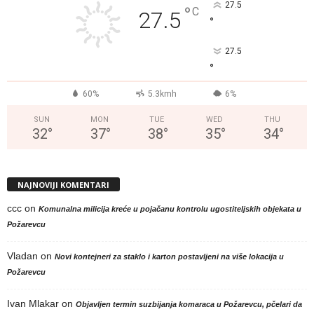
27.5
°
C
27.5
°
27.5
°
60%
5.3kmh
6%
SUN
MON
TUE
WED
THU
32
°
37
°
38
°
35
°
34
°
NAJNOVIJI KOMENTARI
ccc
on
Komunalna milicija kreće u pojačanu kontrolu ugostiteljskih objekata u
Požarevcu
Vladan
on
Novi kontejneri za staklo i karton postavljeni na više lokacija u
Požarevcu
Ivan Mlakar
on
Objavljen termin suzbijanja komaraca u Požarevcu, pčelari da