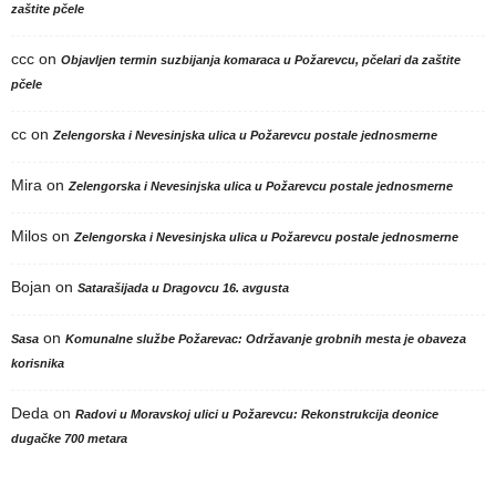
zaštite pčele
ccc
on
Objavljen termin suzbijanja komaraca u Požarevcu, pčelari da zaštite
pčele
cc
on
Zelengorska i Nevesinjska ulica u Požarevcu postale jednosmerne
Mira
on
Zelengorska i Nevesinjska ulica u Požarevcu postale jednosmerne
Milos
on
Zelengorska i Nevesinjska ulica u Požarevcu postale jednosmerne
Bojan
on
Satarašijada u Dragovcu 16. avgusta
on
Sasa
Komunalne službe Požarevac: Održavanje grobnih mesta je obaveza
korisnika
Deda
on
Radovi u Moravskoj ulici u Požarevcu: Rekonstrukcija deonice
dugačke 700 metara