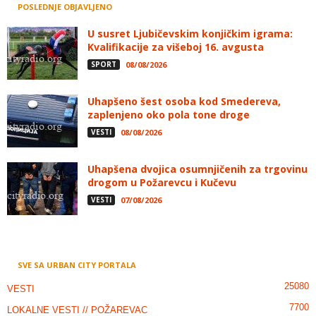
POSLEDNJE OBJAVLJENO
U susret Ljubičevskim konjičkim igrama:
Kvalifikacije za višeboj 16. avgusta
SPORT
08/08/2026
Uhapšeno šest osoba kod Smedereva,
zaplenjeno oko pola tone droge
VESTI
08/08/2026
Uhapšena dvojica osumnjičenih za trgovinu
drogom u Požarevcu i Kučevu
VESTI
07/08/2026
SVE SA URBAN CITY PORTALA
25080
VESTI
7700
LOKALNE VESTI // POŽAREVAC