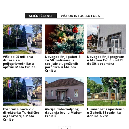
SLIČNI ČLANCI
VIŠE OD ISTOG AUTORA
Više od 25 miliona
Novogodišnji paketići
Novogodišnji program
dinara za
za 50 mališana iz
u Malom Crniću od 25.
poljoprivrednike u
socijalno ugroženih
do 30. decembra
opštini Malo Crniće
porodica u Malom
Crniću
Izabrana nova v. d.
Akcija dobrovoljnog
Humanost zaposlenih
direktorka Turističke
davanja krvi u Malom
u Zabeli: 58 radnika
organizacije Malo
Crniću
doniralo krv
Crniće