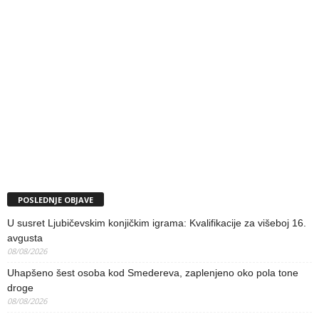
POSLEDNJE OBJAVE
U susret Ljubičevskim konjičkim igrama: Kvalifikacije za višeboj 16.
avgusta
08/08/2026
Uhapšeno šest osoba kod Smedereva, zaplenjeno oko pola tone
droge
08/08/2026