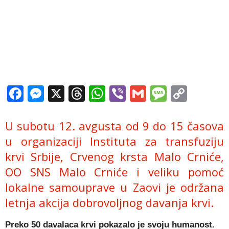
Facebook
Messenger
X
Threads
WhatsApp
Viber
Gmail
Messag
Copy
Link
U subotu 12. avgusta od 9 do 15 časova
u organizaciji Instituta za transfuziju
krvi Srbije, Crvenog krsta Malo Crniće,
OO SNS Malo Crniće i veliku pomoć
lokalne samouprave u Zaovi je održana
letnja akcija dobrovoljnog davanja krvi.
Preko 50 davalaca krvi pokazalo je svoju humanost.