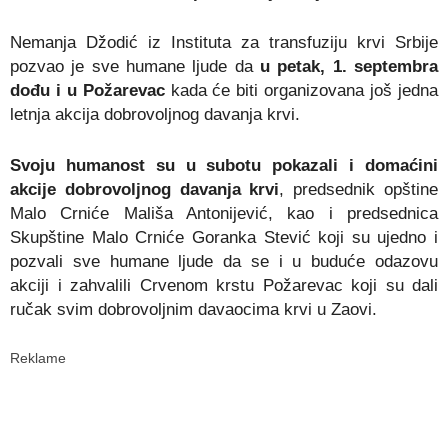
Nemanja Džodić iz Instituta za transfuziju krvi Srbije
pozvao je sve humane ljude da
u petak, 1. septembra
dođu i u Požarevac
kada će biti organizovana još jedna
letnja akcija dobrovoljnog davanja krvi.
Svoju humanost su u subotu pokazali i domaćini
akcije dobrovoljnog davanja krvi
, predsednik opštine
Malo Crniće Mališa Antonijević, kao i predsednica
Skupštine Malo Crniće Goranka Stević koji su ujedno i
pozvali sve humane ljude da se i u buduće odazovu
akciji i zahvalili Crvenom krstu Požarevac koji su dali
ručak svim dobrovoljnim davaocima krvi u Zaovi.
Reklame