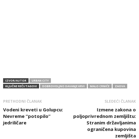
IZVOR/AUTOR
URBAN CITY
KLJUČNE REČI/TAGOVI
DOBROVOLJNO DAVANJE KRVI
MALO CRNIĆE
ZAOVA
PRETHODNI ČLANAK
SLEDEĆI ČLANAK
Vodeni kreveti u Golupcu:
Izmene zakona o
Nevreme “potopilo”
poljoprivrednom zemljištu:
jedriličare
Stranim državljanima
ograničena kupovina
zemljišta