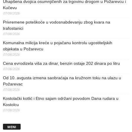
Uhapšena dvojica osumnjičenih za trgovinu drogom u Požarevcu i
Kučevu
07/08/2026
Privremene poteškoće u vodosnabdevanju zbog kvara na
trafostanici
07/08/2026
Komunalna milicija kreće u pojačanu kontrolu ugostiteljskih
objekata u Požarevcu
07/08/2026
Cena evrodizela viša za dinar, benzin ostaje 202 dinara po litru
07/08/2026
Od 10. avgusta izmena saobraćaja na kružnom toku na ulazu u
Požarevac
07/08/2026
Kostolački kotlić i Etno sajam održani povodom Dana rudara u
Kostolcu
07/08/2026
MENI