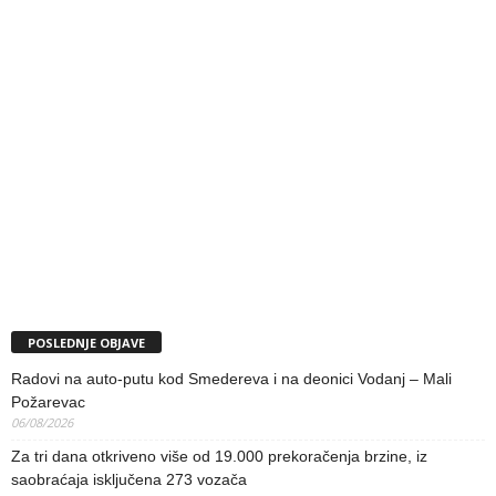
POSLEDNJE OBJAVE
Radovi na auto-putu kod Smedereva i na deonici Vodanj – Mali
Požarevac
06/08/2026
Za tri dana otkriveno više od 19.000 prekoračenja brzine, iz
saobraćaja isključena 273 vozača