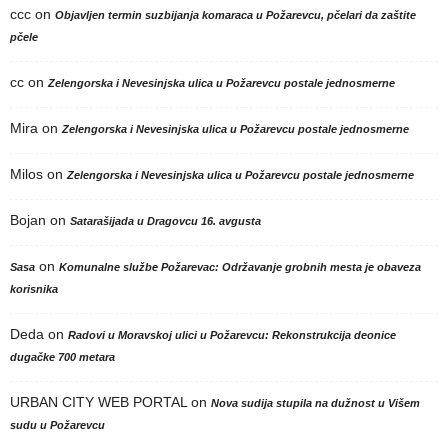
ccc
on
Objavljen termin suzbijanja komaraca u Požarevcu, pčelari da zaštite
pčele
cc
on
Zelengorska i Nevesinjska ulica u Požarevcu postale jednosmerne
Mira
on
Zelengorska i Nevesinjska ulica u Požarevcu postale jednosmerne
Milos
on
Zelengorska i Nevesinjska ulica u Požarevcu postale jednosmerne
Bojan
on
Satarašijada u Dragovcu 16. avgusta
on
Sasa
Komunalne službe Požarevac: Održavanje grobnih mesta je obaveza
korisnika
Deda
on
Radovi u Moravskoj ulici u Požarevcu: Rekonstrukcija deonice
dugačke 700 metara
URBAN CITY WEB PORTAL
on
Nova sudija stupila na dužnost u Višem
sudu u Požarevcu