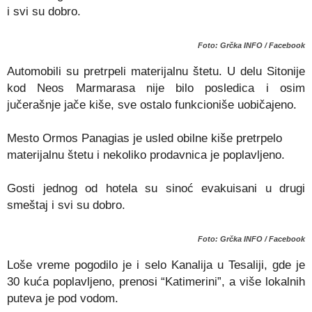
i svi su dobro.
Foto: Grčka INFO / Facebook
Automobili su pretrpeli materijalnu štetu. U delu Sitonije
kod Neos Marmarasa nije bilo posledica i osim
jučerašnje jače kiše, sve ostalo funkcioniše uobičajeno.
Mesto Ormos Panagias je usled obilne kiše pretrpelo
materijalnu štetu i nekoliko prodavnica je poplavljeno.
Gosti jednog od hotela su sinoć evakuisani u drugi
smeštaj i svi su dobro.
Foto: Grčka INFO / Facebook
Loše vreme pogodilo je i selo Kanalija u Tesaliji, gde je
30 kuća poplavljeno, prenosi “Katimerini”, a više lokalnih
puteva je pod vodom.