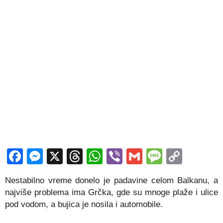
Facebook
Messenger
X
Threads
WhatsApp
Viber
Gmail
Messag
Copy
Link
Nestabilno vreme donelo je padavine celom Balkanu, a
najviše problema ima Grčka, gde su mnoge plaže i ulice
pod vodom, a bujica je nosila i automobile.