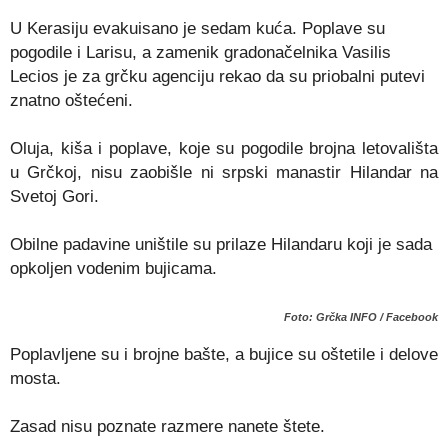
U Kerasiju evakuisano je sedam kuća. Poplave su
pogodile i Larisu, a zamenik gradonačelnika Vasilis
Lecios je za grčku agenciju rekao da su priobalni putevi
znatno oštećeni.
Oluja, kiša i poplave, koje su pogodile brojna letovališta
u Grčkoj, nisu zaobišle ni srpski manastir Hilandar na
Svetoj Gori.
Obilne padavine uništile su prilaze Hilandaru koji je sada
opkoljen vodenim bujicama.
Foto: Grčka INFO / Facebook
Poplavljene su i brojne bašte, a bujice su oštetile i delove
mosta.
Zasad nisu poznate razmere nanete štete.