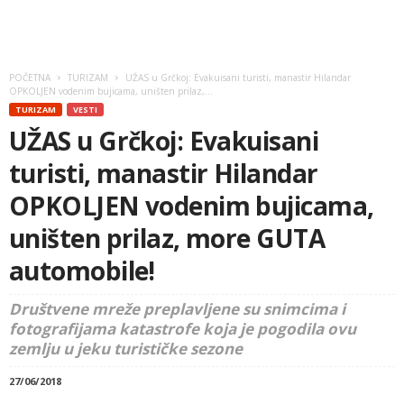
POČETNA
TURIZAM
UŽAS u Grčkoj: Evakuisani turisti, manastir Hilandar
OPKOLJEN vodenim bujicama, uništen prilaz,...
TURIZAM
VESTI
UŽAS u Grčkoj: Evakuisani
turisti, manastir Hilandar
OPKOLJEN vodenim bujicama,
uništen prilaz, more GUTA
automobile!
Društvene mreže preplavljene su snimcima i
fotografijama katastrofe koja je pogodila ovu
zemlju u jeku turističke sezone
27/06/2018