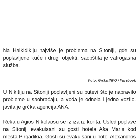
Na Halkidikiju najviše je problema na Sitoniji, gde su
poplavljene kuće i drugi objekti, saopštila je vatrogasna
služba.
Foto: Grčka INFO / Facebook
U Nikitiju na Sitoniji poplavljeni su putevi što je napravilo
probleme u saobraćaju, a voda je odnela i jedno vozilo,
javila je grčka agencija ANA.
Reka u Agios Nikolaosu se izliza iz korita. Usled poplave
na Sitoniji evakuisani su gosti hotela Aša Maris kod
mesta Pirgadikia. Gosti su evakuisani u hotel Alexandros