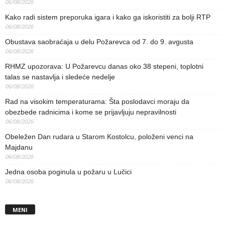
06/08/2026
Kako radi sistem preporuka igara i kako ga iskoristiti za bolji RTP
06/08/2026
Obustava saobraćaja u delu Požarevca od 7. do 9. avgusta
06/08/2026
RHMZ upozorava: U Požarevcu danas oko 38 stepeni, toplotni
talas se nastavlja i sledeće nedelje
06/08/2026
Rad na visokim temperaturama: Šta poslodavci moraju da
obezbede radnicima i kome se prijavljuju nepravilnosti
06/08/2026
Obeležen Dan rudara u Starom Kostolcu, položeni venci na
Majdanu
06/08/2026
Jedna osoba poginula u požaru u Lučici
06/08/2026
MENI