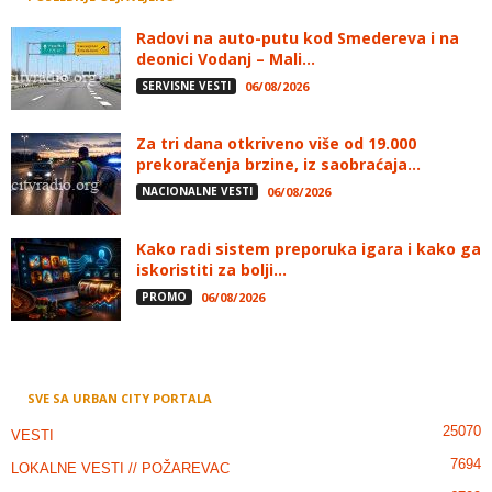
Radovi na auto-putu kod Smedereva i na
deonici Vodanj – Mali...
SERVISNE VESTI
06/08/2026
Za tri dana otkriveno više od 19.000
prekoračenja brzine, iz saobraćaja...
NACIONALNE VESTI
06/08/2026
Kako radi sistem preporuka igara i kako ga
iskoristiti za bolji...
PROMO
06/08/2026
SVE SA URBAN CITY PORTALA
25070
VESTI
7694
LOKALNE VESTI // POŽAREVAC