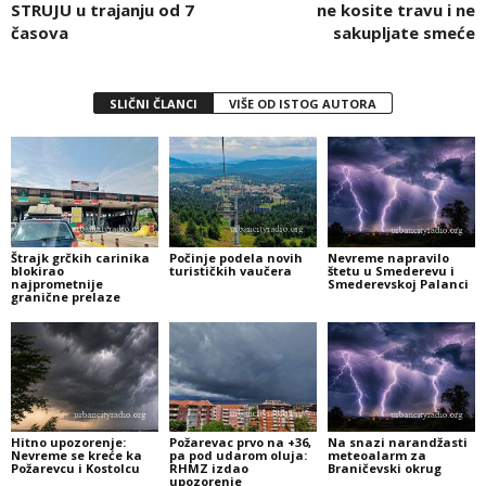
STRUJU u trajanju od 7
ne kosite travu i ne
časova
sakupljate smeće
SLIČNI ČLANCI
VIŠE OD ISTOG AUTORA
Štrajk grčkih carinika
Počinje podela novih
Nevreme napravilo
blokirao
turističkih vaučera
štetu u Smederevu i
najprometnije
Smederevskoj Palanci
granične prelaze
Hitno upozorenje:
Požarevac prvo na +36,
Na snazi narandžasti
Nevreme se kreće ka
pa pod udarom oluja:
meteoalarm za
Požarevcu i Kostolcu
RHMZ izdao
Braničevski okrug
upozorenje