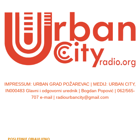
IMPRESSUM:
URBAN GRAD POŽAREVAC | MEDIJ: URBAN CITY,
IN000483 Glavni i odgovorni urednik | Bogdan Popović | 062/565-
707 e-mail | radiourbancity@gmail.com
POSLEDNJE OBJAVLJENO