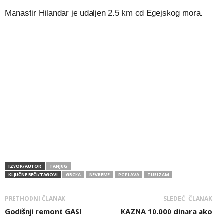
Manastir Hilandar je udaljen 2,5 km od Egejskog mora.
IZVOR/AUTOR
TANJUG
KLJUČNE REČI/TAGOVI
GRCKA
NEVREME
POPLAVA
TURIZAM
PRETHODNI ČLANAK
SLEDEĆI ČLANAK
Godišnji remont GASI
KAZNA 10.000 dinara ako