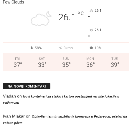
Few Clouds
26.1
°
C
26.1
°
26.1
°
58%
3kmh
19%
FRI
SAT
SUN
MON
TUE
37
°
33
°
35
°
36
°
39
°
NAJNOVIJI KOMENTARI
Vladan
on
Novi kontejneri za staklo i karton postavljeni na više lokacija u
Požarevcu
Ivan Mlakar
on
Objavljen termin suzbijanja komaraca u Požarevcu, pčelari da
zaštite pčele