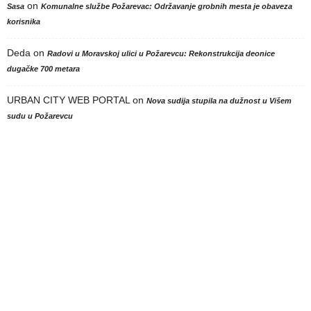
on
Sasa
Komunalne službe Požarevac: Održavanje grobnih mesta je obaveza
korisnika
Deda
on
Radovi u Moravskoj ulici u Požarevcu: Rekonstrukcija deonice
dugačke 700 metara
URBAN CITY WEB PORTAL
on
Nova sudija stupila na dužnost u Višem
sudu u Požarevcu