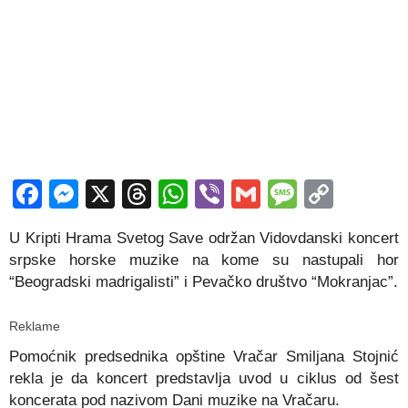
Facebook
Messenger
X
Threads
WhatsApp
Viber
Gmail
Messag
Copy
Link
U Kripti Hrama Svetog Save održan Vidovdanski koncert
srpske horske muzike na kome su nastupali hor
“Beogradski madrigalisti” i Pevačko društvo “Mokranjac”.
Reklame
Pomoćnik predsednika opštine Vračar Smiljana Stojnić
rekla je da koncert predstavlja uvod u ciklus od šest
koncerata pod nazivom Dani muzike na Vračaru.