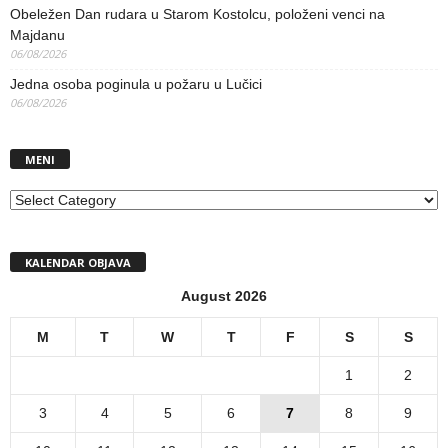
Obeležen Dan rudara u Starom Kostolcu, položeni venci na
Majdanu
06/08/2026
Jedna osoba poginula u požaru u Lučici
06/08/2026
MENI
MENI
KALENDAR OBJAVA
August 2026
M
T
W
T
F
S
S
1
2
3
4
5
6
7
8
9