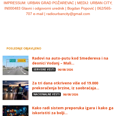
IMPRESSUM:
URBAN GRAD POŽAREVAC | MEDIJ: URBAN CITY,
IN000483 Glavni i odgovorni urednik | Bogdan Popović | 062/565-
707 e-mail | radiourbancity@gmail.com
POSLEDNJE OBJAVLJENO
Radovi na auto-putu kod Smedereva i na
deonici Vodanj – Mali...
SERVISNE VESTI
06/08/2026
Za tri dana otkriveno više od 19.000
prekoračenja brzine, iz saobraćaja...
NACIONALNE VESTI
06/08/2026
Kako radi sistem preporuka igara i kako ga
iskoristiti za bolji...