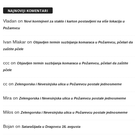
NAJNOVIJI KOMENTARI
Vladan
on
Novi kontejneri za staklo i karton postavljeni na više lokacija u
Požarevcu
Ivan Mlakar
on
Objavljen termin suzbijanja komaraca u Požarevcu, pčelari da
zaštite pčele
ccc
on
Objavljen termin suzbijanja komaraca u Požarevcu, pčelari da zaštite
pčele
cc
on
Zelengorska i Nevesinjska ulica u Požarevcu postale jednosmerne
Mira
on
Zelengorska i Nevesinjska ulica u Požarevcu postale jednosmerne
Milos
on
Zelengorska i Nevesinjska ulica u Požarevcu postale jednosmerne
Bojan
on
Satarašijada u Dragovcu 16. avgusta