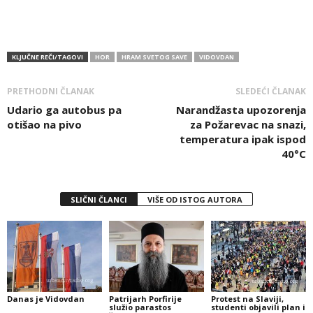
KLJUČNE REČI/TAGOVI
HOR
HRAM SVETOG SAVE
VIDOVDAN
PRETHODNI ČLANAK
SLEDEĆI ČLANAK
Udario ga autobus pa
Narandžasta upozorenja
otišao na pivo
za Požarevac na snazi,
temperatura ipak ispod
40°C
SLIČNI ČLANCI
VIŠE OD ISTOG AUTORA
Danas je Vidovdan
Patrijarh Porfirije
Protest na Slaviji,
služio parastos
studenti objavili plan i