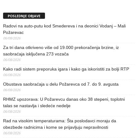
POSLEDNJE OBJAVE
Radovi na auto-putu kod Smedereva i na deonici Vodanj – Mali
Požarevac
06/08/2026
Za tri dana otkriveno više od 19.000 prekoračenja brzine, iz
saobraćaja isključena 273 vozača
06/08/2026
Kako radi sistem preporuka igara i kako ga iskoristiti za bolji RTP
06/08/2026
Obustava saobraćaja u delu Požarevca od 7. do 9. avgusta
06/08/2026
RHMZ upozorava: U Požarevcu danas oko 38 stepeni, toplotni
talas se nastavlja i sledeće nedelje
06/08/2026
Rad na visokim temperaturama: Šta poslodavci moraju da
obezbede radnicima i kome se prijavljuju nepravilnosti
06/08/2026