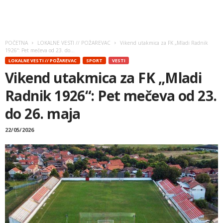
POČETNA
LOKALNE VESTI // POŽAREVAC
Vikend utakmica za FK „Mladi Radnik
1926“: Pet mečeva od 23. do...
LOKALNE VESTI // POŽAREVAC
SPORT
VESTI
Vikend utakmica za FK „Mladi
Radnik 1926“: Pet mečeva od 23.
do 26. maja
22/05/2026