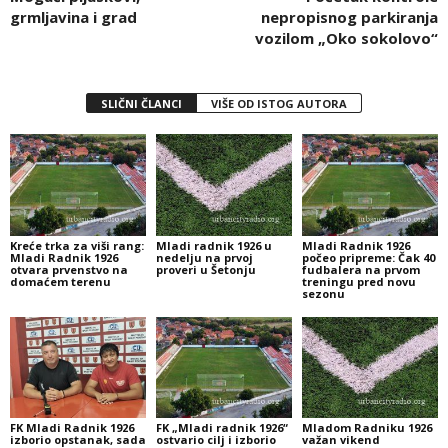
grmljavina i grad
nepropisnog parkiranja
vozilom „Oko sokolovo“
SLIČNI ČLANCI
VIŠE OD ISTOG AUTORA
Kreće trka za viši rang:
Mladi radnik 1926 u
Mladi Radnik 1926
Mladi Radnik 1926
nedelju na prvoj
počeo pripreme: Čak 40
otvara prvenstvo na
proveri u Šetonju
fudbalera na prvom
domaćem terenu
treningu pred novu
sezonu
FK Mladi Radnik 1926
FK „Mladi radnik 1926“
Mladom Radniku 1926
izborio opstanak, sada
ostvario cilj i izborio
važan vikend