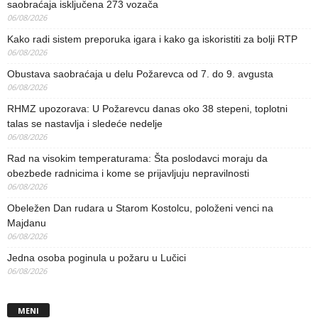
saobraćaja isključena 273 vozača
06/08/2026
Kako radi sistem preporuka igara i kako ga iskoristiti za bolji RTP
06/08/2026
Obustava saobraćaja u delu Požarevca od 7. do 9. avgusta
06/08/2026
RHMZ upozorava: U Požarevcu danas oko 38 stepeni, toplotni
talas se nastavlja i sledeće nedelje
06/08/2026
Rad na visokim temperaturama: Šta poslodavci moraju da
obezbede radnicima i kome se prijavljuju nepravilnosti
06/08/2026
Obeležen Dan rudara u Starom Kostolcu, položeni venci na
Majdanu
06/08/2026
Jedna osoba poginula u požaru u Lučici
06/08/2026
MENI