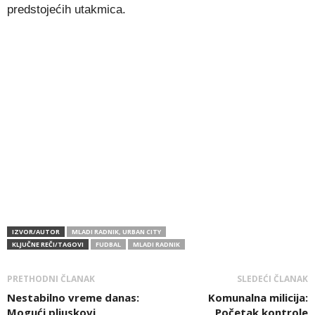
predstojećih utakmica.
IZVOR/AUTOR
MLADI RADNIK, URBAN CITY
KLJUČNE REČI/TAGOVI
FUDBAL
MLADI RADNIK
PRETHODNI ČLANAK
SLEDEĆI ČLANAK
Nestabilno vreme danas:
Komunalna milicija:
Mogući pljuskovi,
Početak kontrole