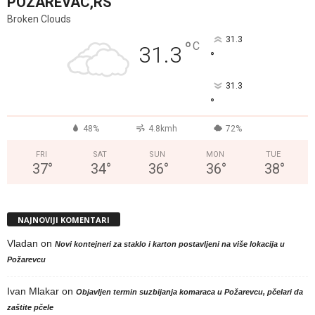
POZAREVAC,RS
Broken Clouds
31.3
°
C
31.3
°
31.3
°
48%
4.8kmh
72%
FRI
SAT
SUN
MON
TUE
37
°
34
°
36
°
36
°
38
°
NAJNOVIJI KOMENTARI
Vladan
on
Novi kontejneri za staklo i karton postavljeni na više lokacija u
Požarevcu
Ivan Mlakar
on
Objavljen termin suzbijanja komaraca u Požarevcu, pčelari da
zaštite pčele