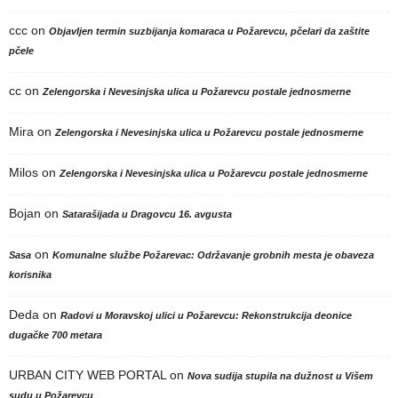
ccc
on
Objavljen termin suzbijanja komaraca u Požarevcu, pčelari da zaštite
pčele
cc
on
Zelengorska i Nevesinjska ulica u Požarevcu postale jednosmerne
Mira
on
Zelengorska i Nevesinjska ulica u Požarevcu postale jednosmerne
Milos
on
Zelengorska i Nevesinjska ulica u Požarevcu postale jednosmerne
Bojan
on
Satarašijada u Dragovcu 16. avgusta
on
Sasa
Komunalne službe Požarevac: Održavanje grobnih mesta je obaveza
korisnika
Deda
on
Radovi u Moravskoj ulici u Požarevcu: Rekonstrukcija deonice
dugačke 700 metara
URBAN CITY WEB PORTAL
on
Nova sudija stupila na dužnost u Višem
sudu u Požarevcu