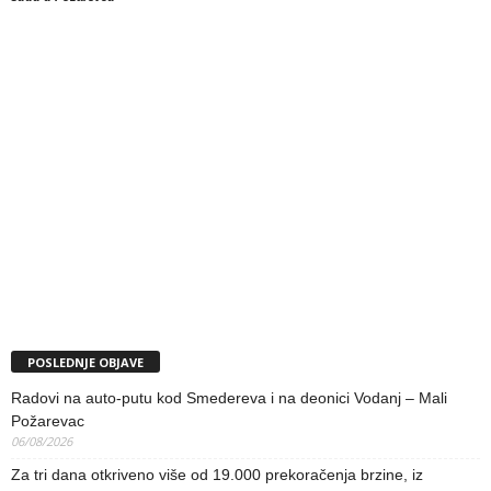
POSLEDNJE OBJAVE
Radovi na auto-putu kod Smedereva i na deonici Vodanj – Mali
Požarevac
06/08/2026
Za tri dana otkriveno više od 19.000 prekoračenja brzine, iz