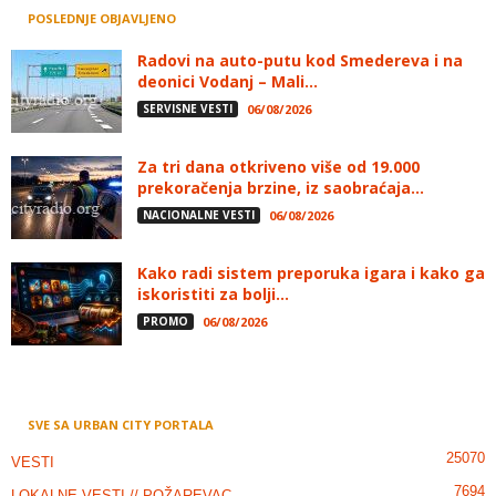
POSLEDNJE OBJAVLJENO
Radovi na auto-putu kod Smedereva i na
deonici Vodanj – Mali...
SERVISNE VESTI
06/08/2026
Za tri dana otkriveno više od 19.000
prekoračenja brzine, iz saobraćaja...
NACIONALNE VESTI
06/08/2026
Kako radi sistem preporuka igara i kako ga
iskoristiti za bolji...
PROMO
06/08/2026
SVE SA URBAN CITY PORTALA
25070
VESTI
7694
LOKALNE VESTI // POŽAREVAC