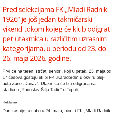
Pred selekcijama FK „Mladi Radnik
1926“ je još jedan takmičarski
vikend tokom kojeg će klub odigrati
pet utakmica u različitim uzrasnim
kategorijama, u periodu od 23. do
26. maja 2026. godine.
Prvi će na teren istrčati seniori, koji u petak, 23. maja od
17 časova gostuju ekipi FK „Karađorđe“ u okviru plej-
auta Zone „Dunav“. Utakmica će biti odigrana na
stadionu „Radoslav Šilja Tadić“ u Topoli.
Reklame
Dan kasnije, u subotu 24. maja, pioniri FK „Mladi Radnik