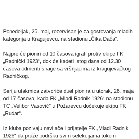
Ponedeljak, 25. maj, rezervisan je za gostovanja mlađih
kategorija u Kragujevcu, na stadionu „Čika Dača“.
Najpre će pioniri od 10 časova igrati protiv ekipe FK
„Radnički 1923“, dok će kadeti istog dana od 12.30
časova odmeriti snage sa vršnjacima iz kragujevačkog
Radničkog.
Seriju utakmica zatvoriće duel pionira u utorak, 26. maja
od 17 časova, kada FK „Mladi Radnik 1926“ na stadionu
TC „Velibor Vasović“ u Požarevcu dočekuje ekipu FK
„Rudar“.
Iz kluba pozivaju navijače i prijatelje FK „Mladi Radnik
1926“ da pruže podršku svim selekcijama tokom