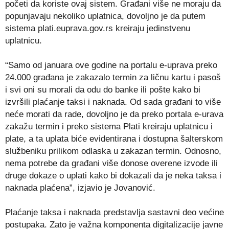
početi da koriste ovaj sistem. Građani više ne moraju da
popunjavaju nekoliko uplatnica, dovoljno je da putem
sistema plati.euprava.gov.rs kreiraju jedinstvenu
uplatnicu.
“Samo od januara ove godine na portalu e-uprava preko
24.000 građana je zakazalo termin za ličnu kartu i pasoš
i svi oni su morali da odu do banke ili pošte kako bi
izvršili plaćanje taksi i naknada. Od sada građani to više
neće morati da rade, dovoljno je da preko portala e-urava
zakažu termin i preko sistema Plati kreiraju uplatnicu i
plate, a ta uplata biće evidentirana i dostupna šalterskom
službeniku prilikom odlaska u zakazan termin. Odnosno,
nema potrebe da građani više donose overene izvode ili
druge dokaze o uplati kako bi dokazali da je neka taksa i
naknada plaćena”, izjavio je Jovanović.
Plaćanje taksa i naknada predstavlja sastavni deo većine
postupaka. Zato je važna komponenta digitalizacije javne