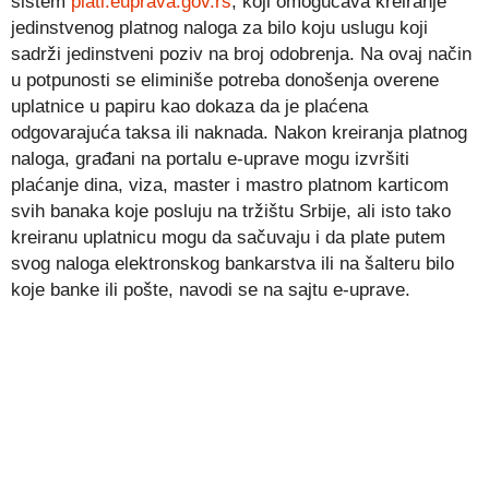
sistem
plati.euprava.gov.rs
, koji omogućava kreiranje
jedinstvenog platnog naloga za bilo koju uslugu koji
sadrži jedinstveni poziv na broj odobrenja. Na ovaj način
u potpunosti se eliminiše potreba donošenja overene
uplatnice u papiru kao dokaza da je plaćena
odgovarajuća taksa ili naknada. Nakon kreiranja platnog
naloga, građani na portalu e-uprave mogu izvršiti
plaćanje dina, viza, master i mastro platnom karticom
svih banaka koje posluju na tržištu Srbije, ali isto tako
kreiranu uplatnicu mogu da sačuvaju i da plate putem
svog naloga elektronskog bankarstva ili na šalteru bilo
koje banke ili pošte, navodi se na sajtu e-uprave.