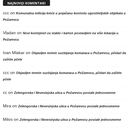
NAJNOVIJI KOMENTARI
ccc
on
Komunalna milicija kreće u pojačanu kontrolu ugostiteljskih objekata u
Požarevcu
Vladan
on
Novi kontejneri za staklo i karton postavljeni na više lokacija u
Požarevcu
Ivan Mlakar
on
Objavljen termin suzbijanja komaraca u Požarevcu, pčelari da
zaštite pčele
ccc
on
Objavljen termin suzbijanja komaraca u Požarevcu, pčelari da zaštite
pčele
cc
on
Zelengorska i Nevesinjska ulica u Požarevcu postale jednosmerne
Mira
on
Zelengorska i Nevesinjska ulica u Požarevcu postale jednosmerne
Milos
on
Zelengorska i Nevesinjska ulica u Požarevcu postale jednosmerne