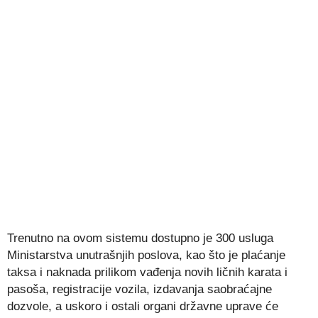
Trenutno na ovom sistemu dostupno je 300 usluga
Ministarstva unutrašnjih poslova, kao što je plaćanje
taksa i naknada prilikom vađenja novih ličnih karata i
pasoša, registracije vozila, izdavanja saobraćajne
dozvole, a uskoro i ostali organi državne uprave će