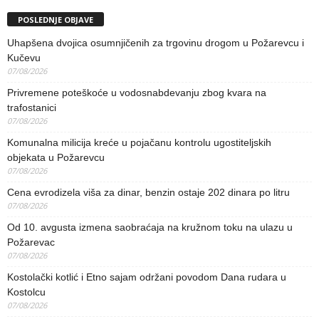
POSLEDNJE OBJAVE
Uhapšena dvojica osumnjičenih za trgovinu drogom u Požarevcu i
Kučevu
07/08/2026
Privremene poteškoće u vodosnabdevanju zbog kvara na
trafostanici
07/08/2026
Komunalna milicija kreće u pojačanu kontrolu ugostiteljskih
objekata u Požarevcu
07/08/2026
Cena evrodizela viša za dinar, benzin ostaje 202 dinara po litru
07/08/2026
Od 10. avgusta izmena saobraćaja na kružnom toku na ulazu u
Požarevac
07/08/2026
Kostolački kotlić i Etno sajam održani povodom Dana rudara u
Kostolcu
07/08/2026