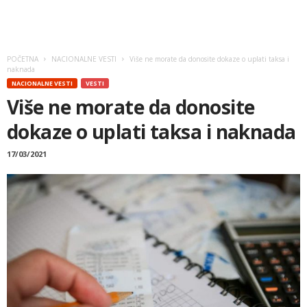
POČETNA
NACIONALNE VESTI
Više ne morate da donosite dokaze o uplati taksa i
naknada
NACIONALNE VESTI
VESTI
Više ne morate da donosite
dokaze o uplati taksa i naknada
17/03/2021