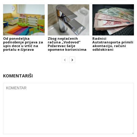
Od ponedeljka
Zbog neplaćenih
Radnici
podnošenje prijava za
računa „Vodovod“
Autotransporta primili
upis dece u vrtić na
Požarevac šalje
akontaciju, računi
portalu e-Uprava
opomene korisnicima
odblokirani
KOMENTARIŠI