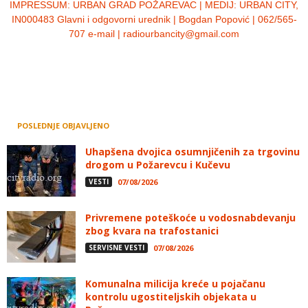
IMPRESSUM:
URBAN GRAD POŽAREVAC | MEDIJ: URBAN CITY,
IN000483 Glavni i odgovorni urednik | Bogdan Popović | 062/565-
707 e-mail | radiourbancity@gmail.com
POSLEDNJE OBJAVLJENO
Uhapšena dvojica osumnjičenih za trgovinu
drogom u Požarevcu i Kučevu
VESTI
07/08/2026
Privremene poteškoće u vodosnabdevanju
zbog kvara na trafostanici
SERVISNE VESTI
07/08/2026
Komunalna milicija kreće u pojačanu
kontrolu ugostiteljskih objekata u