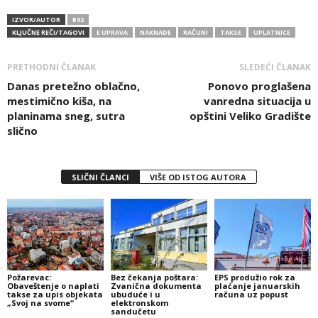
IZVOR/AUTOR
B92
KLJUČNE REČI/TAGOVI
E UPRAVA
NAKNADE
RAČUNI
TAKSE
UPLATNICE
PRETHODNI ČLANAK
SLEDEĆI ČLANAK
Danas pretežno oblačno,
Ponovo proglašena
mestimično kiša, na
vanredna situacija u
planinama sneg, sutra
opštini Veliko Gradište
slično
SLIČNI ČLANCI
VIŠE OD ISTOG AUTORA
Požarevac:
Bez čekanja poštara:
EPS produžio rok za
Obaveštenje o naplati
Zvanična dokumenta
plaćanje januarskih
takse za upis objekata
ubuduće i u
računa uz popust
„Svoj na svome“
elektronskom
sandučetu