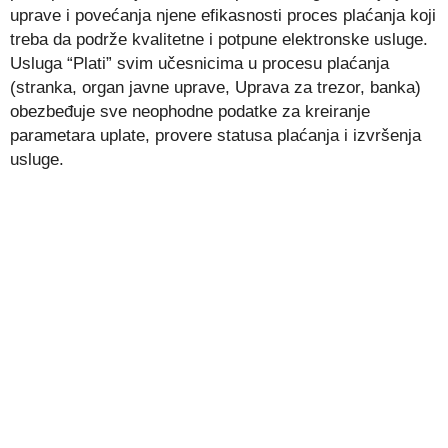
uprave i povećanja njene efikasnosti proces plaćanja koji
treba da podrže kvalitetne i potpune elektronske usluge.
Usluga “Plati” svim učesnicima u procesu plaćanja
(stranka, organ javne uprave, Uprava za trezor, banka)
obezbeđuje sve neophodne podatke za kreiranje
parametara uplate, provere statusa plaćanja i izvršenja
usluge.