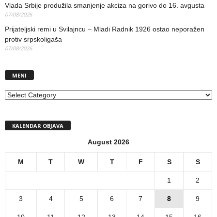
Vlada Srbije produžila smanjenje akciza na gorivo do 16. avgusta
07/08/2026
Prijateljski remi u Svilajncu – Mladi Radnik 1926 ostao neporažen
protiv srpskoligaša
07/08/2026
MENI
MENI
KALENDAR OBJAVA
August 2026
M
T
W
T
F
S
S
1
2
3
4
5
6
7
8
9
10
11
12
13
14
15
16