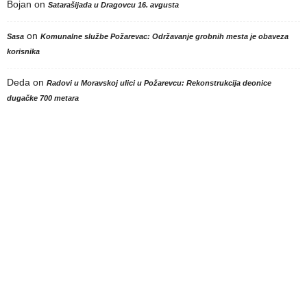
Bojan
on
Satarašijada u Dragovcu 16. avgusta
on
Sasa
Komunalne službe Požarevac: Održavanje grobnih mesta je obaveza
korisnika
Deda
on
Radovi u Moravskoj ulici u Požarevcu: Rekonstrukcija deonice
dugačke 700 metara