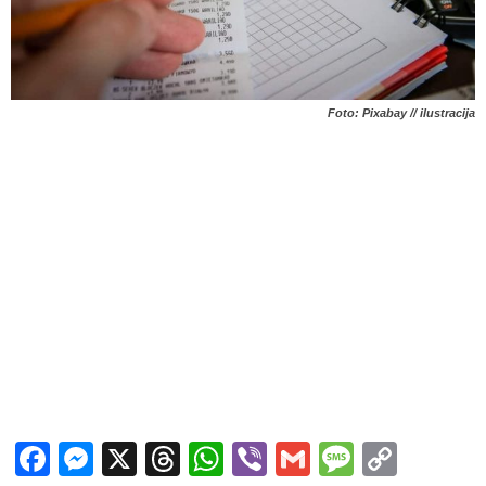
Foto: Pixabay // ilustracija
Facebook
Messenger
X
Threads
WhatsApp
Viber
Gmail
Messag
Copy