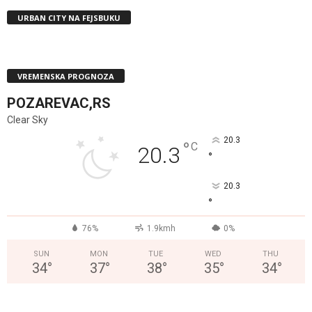
URBAN CITY NA FEJSBUKU
VREMENSKA PROGNOZA
POZAREVAC,RS
Clear Sky
20.3
°
C
20.3
°
20.3
°
76%
1.9kmh
0%
SUN
MON
TUE
WED
THU
34
°
37
°
38
°
35
°
34
°