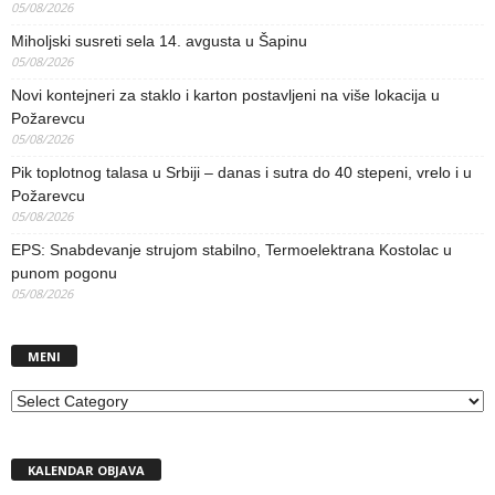
05/08/2026
Miholjski susreti sela 14. avgusta u Šapinu
05/08/2026
Novi kontejneri za staklo i karton postavljeni na više lokacija u
Požarevcu
05/08/2026
Pik toplotnog talasa u Srbiji – danas i sutra do 40 stepeni, vrelo i u
Požarevcu
05/08/2026
EPS: Snabdevanje strujom stabilno, Termoelektrana Kostolac u
punom pogonu
05/08/2026
MENI
MENI
KALENDAR OBJAVA