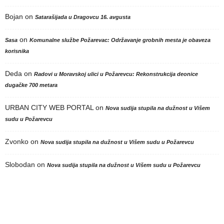
Bojan
on
Satarašijada u Dragovcu 16. avgusta
on
Sasa
Komunalne službe Požarevac: Održavanje grobnih mesta je obaveza
korisnika
Deda
on
Radovi u Moravskoj ulici u Požarevcu: Rekonstrukcija deonice
dugačke 700 metara
URBAN CITY WEB PORTAL
on
Nova sudija stupila na dužnost u Višem
sudu u Požarevcu
Zvonko
on
Nova sudija stupila na dužnost u Višem sudu u Požarevcu
Slobodan
on
Nova sudija stupila na dužnost u Višem sudu u Požarevcu