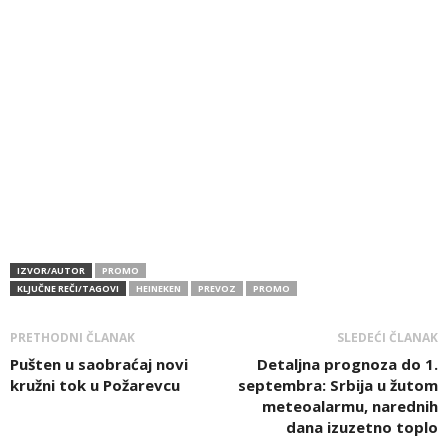
IZVOR/AUTOR
PROMO
KLJUČNE REČI/TAGOVI
HEINEKEN
PREVOZ
PROMO
PRETHODNI ČLANAK
SLEDEĆI ČLANAK
Pušten u saobraćaj novi
Detaljna prognoza do 1.
kružni tok u Požarevcu
septembra: Srbija u žutom
meteoalarmu, narednih
dana izuzetno toplo