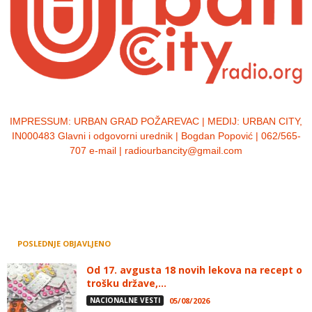
IMPRESSUM:
URBAN GRAD POŽAREVAC | MEDIJ: URBAN CITY,
IN000483 Glavni i odgovorni urednik | Bogdan Popović | 062/565-
707 e-mail | radiourbancity@gmail.com
POSLEDNJE OBJAVLJENO
Od 17. avgusta 18 novih lekova na recept o
trošku države,...
NACIONALNE VESTI
05/08/2026