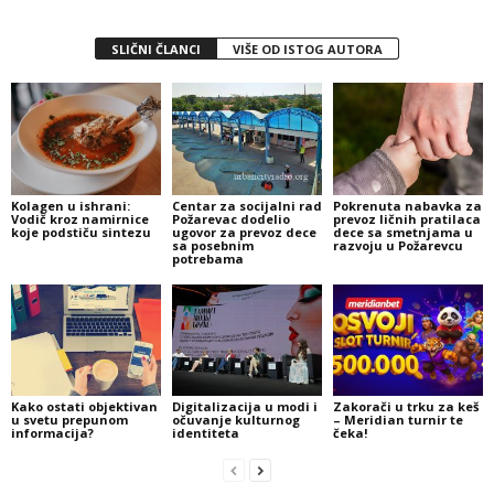
SLIČNI ČLANCI
VIŠE OD ISTOG AUTORA
Kolagen u ishrani:
Centar za socijalni rad
Pokrenuta nabavka za
Vodič kroz namirnice
Požarevac dodelio
prevoz ličnih pratilaca
koje podstiču sintezu
ugovor za prevoz dece
dece sa smetnjama u
sa posebnim
razvoju u Požarevcu
potrebama
Kako ostati objektivan
Digitalizacija u modi i
Zakorači u trku za keš
u svetu prepunom
očuvanje kulturnog
– Meridian turnir te
informacija?
identiteta
čeka!