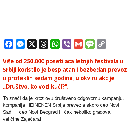
Facebook
Messenger
X
Threads
WhatsApp
Viber
Gmail
Messag
Copy
Link
Više od 250.000 posetilaca letnjih festivala u
Srbiji koristilo je besplatan i bezbedan prevoz
u proteklih sedam godina, u okviru akcije
„Društvo, ko vozi kući?“.
To znači da je kroz ovu društveno odgovornu kampanju,
kompanija HEINEKEN Srbija prevezla skoro ceo Novi
Sad, ili ceo Novi Beograd ili čak nekoliko gradova
veličine Zaječara!