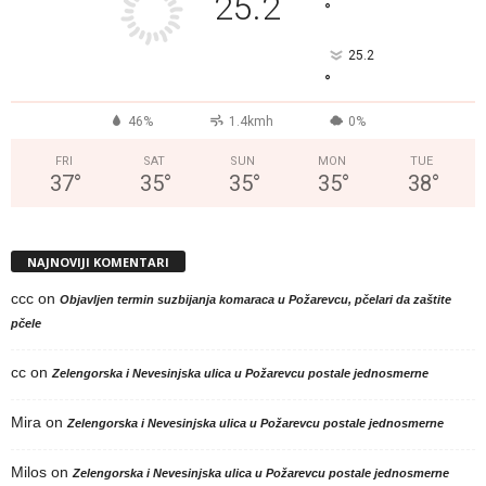
25.2
°
25.2
°
46%
1.4kmh
0%
FRI
SAT
SUN
MON
TUE
37
°
35
°
35
°
35
°
38
°
NAJNOVIJI KOMENTARI
ccc
on
Objavljen termin suzbijanja komaraca u Požarevcu, pčelari da zaštite
pčele
cc
on
Zelengorska i Nevesinjska ulica u Požarevcu postale jednosmerne
Mira
on
Zelengorska i Nevesinjska ulica u Požarevcu postale jednosmerne
Milos
on
Zelengorska i Nevesinjska ulica u Požarevcu postale jednosmerne