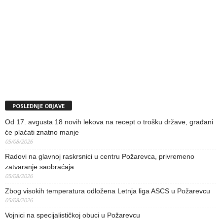
POSLEDNJE OBJAVE
Od 17. avgusta 18 novih lekova na recept o trošku države, građani
će plaćati znatno manje
05/08/2026
Radovi na glavnoj raskrsnici u centru Požarevca, privremeno
zatvaranje saobraćaja
05/08/2026
Zbog visokih temperatura odložena Letnja liga ASCS u Požarevcu
05/08/2026
Vojnici na specijalističkoj obuci u Požarevcu