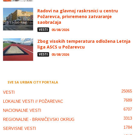
Radovi na glavnoj raskrsnici u centru
Požarevca, privremeno zatvaranje
saobraćaja
VESTI
05/08/2026
Zbog visokih temperatura odložena Letnja
liga ASCS u Požarevcu
VESTI
05/08/2026
SVE SA URBAN CITY PORTALA
25065
VESTI
7689
LOKALNE VESTI // POŽAREVAC
6707
NACIONALNE VESTI
3313
REGIONALNE - BRANIČEVSKI OKRUG
1784
SERVISNE VESTI