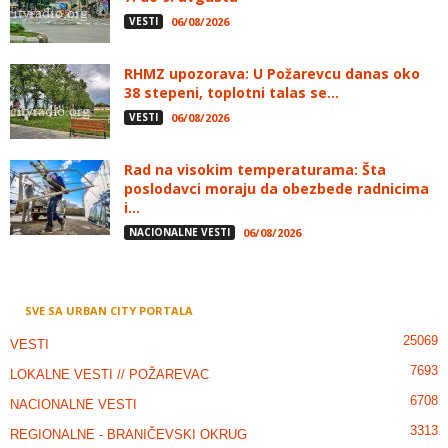
VESTI
06/08/2026
RHMZ upozorava: U Požarevcu danas oko
38 stepeni, toplotni talas se...
VESTI
06/08/2026
Rad na visokim temperaturama: Šta
poslodavci moraju da obezbede radnicima
i...
NACIONALNE VESTI
06/08/2026
SVE SA URBAN CITY PORTALA
25069
VESTI
7693
LOKALNE VESTI // POŽAREVAC
6708
NACIONALNE VESTI
3313
REGIONALNE - BRANIČEVSKI OKRUG