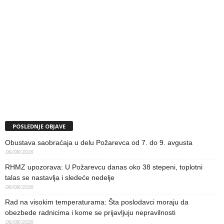
POSLEDNJE OBJAVE
Obustava saobraćaja u delu Požarevca od 7. do 9. avgusta
06/08/2026
RHMZ upozorava: U Požarevcu danas oko 38 stepeni, toplotni
talas se nastavlja i sledeće nedelje
06/08/2026
Rad na visokim temperaturama: Šta poslodavci moraju da
obezbede radnicima i kome se prijavljuju nepravilnosti
06/08/2026