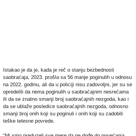
Istakao je da je, kada je reč o stanju bezbednosti
saobraćaja, 2023. prošla sa 56 manje poginulih u odnosu
na 2022. godinu, ali da u policiji nisu zadovoljni, jer su se
opredelili da nema poginulih u saobraćajnim nesrećama
ili da se znatno smanji broj saobraćajnih nezgoda, kao i
da se ublaže posledice saobraćajnih nezgoda, odnosno
smanji broj onih koji su poginuli i onih koji su zadobili
teške telesne povrede.
“Mi smo preduzeli sve mere da ne dođe do povećanja