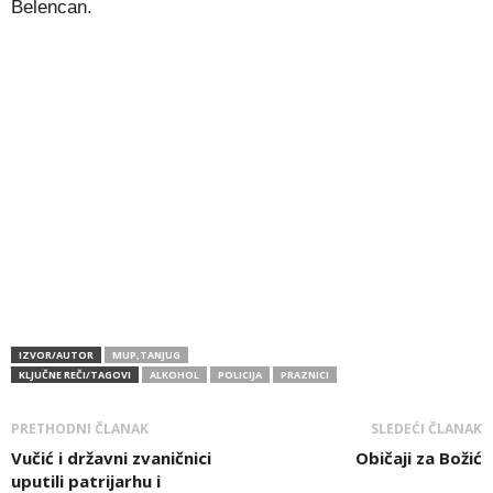
Belencan.
IZVOR/AUTOR
MUP,TANJUG
KLJUČNE REČI/TAGOVI
ALKOHOL
POLICIJA
PRAZNICI
PRETHODNI ČLANAK
SLEDEĆI ČLANAK
Vučić i državni zvaničnici
Običaji za Božić
uputili patrijarhu i