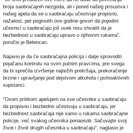
broja saobraćajnih nezgoda, ali i pored našeg prisustva i
našeg apela da se u saobraćaju učestvuje propisno,
nažalost, pet poginulih ove godine govori da pojedini
učesnici u saobraćaju još uvek nisu shvatili da je
bezbednost u saobraćaju upravo u njihovim rukama”,
poručio je Belencan.
Najavio je da će saobraćajna policija i dalje sprovoditi
pojačanu kontrolu na svim putnim pravcima, pre svega
da bi sprečila izvršenje najtežih prekršaja, prekoračenje
brzine i upravljanje pod dejstvom alkohola i psihoaktivnih
supstanci.
“Ovom prilikom apelujem na sve učesnike u saobraćaju
da propisno i bezbedno učestvuju u saobraćaju, jer
bezbednost saobraćaja nije samo u rukama saobraćajne
policije, već svakog učesnika ponaosob. Sačuvajte svoj
život i život drugih učesnika u saobraćaju”, naglasio je