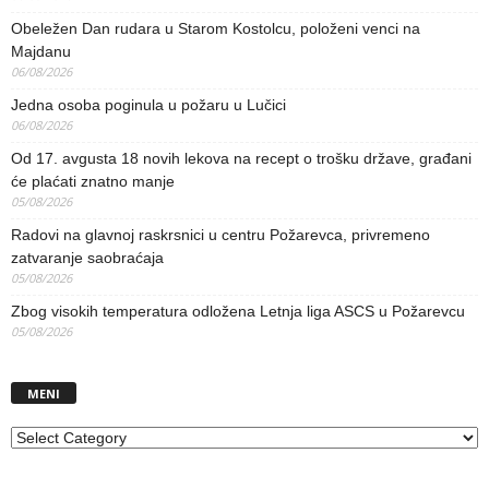
Obeležen Dan rudara u Starom Kostolcu, položeni venci na
Majdanu
06/08/2026
Jedna osoba poginula u požaru u Lučici
06/08/2026
Od 17. avgusta 18 novih lekova na recept o trošku države, građani
će plaćati znatno manje
05/08/2026
Radovi na glavnoj raskrsnici u centru Požarevca, privremeno
zatvaranje saobraćaja
05/08/2026
Zbog visokih temperatura odložena Letnja liga ASCS u Požarevcu
05/08/2026
MENI
MENI