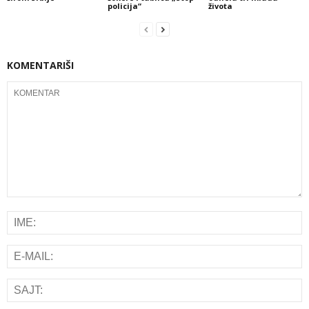
policija“
života
KOMENTARIŠI