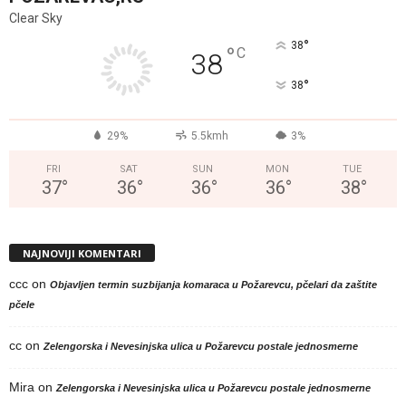
Clear Sky
°
38
°
C
38
°
38
29%
5.5kmh
3%
FRI
SAT
SUN
MON
TUE
37
°
36
°
36
°
36
°
38
°
NAJNOVIJI KOMENTARI
ccc
on
Objavljen termin suzbijanja komaraca u Požarevcu, pčelari da zaštite
pčele
cc
on
Zelengorska i Nevesinjska ulica u Požarevcu postale jednosmerne
Mira
on
Zelengorska i Nevesinjska ulica u Požarevcu postale jednosmerne