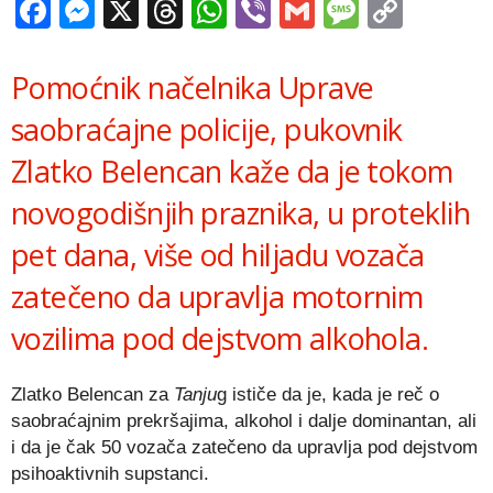
Facebook
Messenger
X
Threads
WhatsApp
Viber
Gmail
Messag
Copy
Link
Pomoćnik načelnika Uprave
saobraćajne policije, pukovnik
Zlatko Belencan kaže da je tokom
novogodišnjih praznika, u proteklih
pet dana, više od hiljadu vozača
zatečeno da upravlja motornim
vozilima pod dejstvom alkohola.
Zlatko Belencan za
Tanju
g ističe da je, kada je reč o
saobraćajnim prekršajima, alkohol i dalje dominantan, ali
i da je čak 50 vozača zatečeno da upravlja pod dejstvom
psihoaktivnih supstanci.