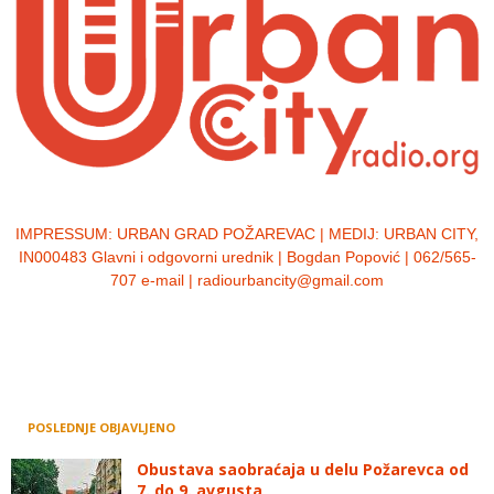
IMPRESSUM:
URBAN GRAD POŽAREVAC | MEDIJ: URBAN CITY,
IN000483 Glavni i odgovorni urednik | Bogdan Popović | 062/565-
707 e-mail | radiourbancity@gmail.com
POSLEDNJE OBJAVLJENO
Obustava saobraćaja u delu Požarevca od
7. do 9. avgusta