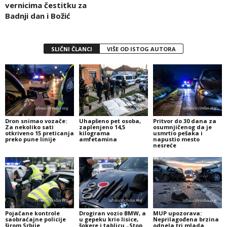
vernicima čestitku za
Badnji dan i Božić
SLIČNI ČLANCI
VIŠE OD ISTOG AUTORA
Dron snimao vozače:
Uhapšeno pet osoba,
Pritvor do 30 dana za
Za nekoliko sati
zaplenjeno 14,5
osumnjičenog da je
otkriveno 15 preticanja
kilograma
usmrtio pešaka i
preko pune linije
amfetamina
napustio mesto
nesreće
Pojačane kontrole
Drogiran vozio BMW, a
MUP upozorava:
saobraćajne policije
u gepeku krio lisice,
Neprilagođena brzina
širom Srbije
šokere i tablicu „Stop
odnela tri mlada