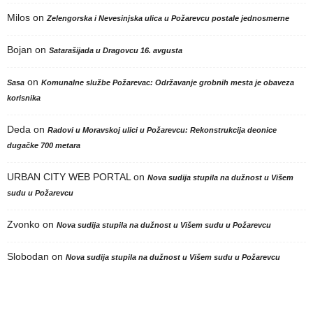
Milos
on
Zelengorska i Nevesinjska ulica u Požarevcu postale jednosmerne
Bojan
on
Satarašijada u Dragovcu 16. avgusta
on
Sasa
Komunalne službe Požarevac: Održavanje grobnih mesta je obaveza
korisnika
Deda
on
Radovi u Moravskoj ulici u Požarevcu: Rekonstrukcija deonice
dugačke 700 metara
URBAN CITY WEB PORTAL
on
Nova sudija stupila na dužnost u Višem
sudu u Požarevcu
Zvonko
on
Nova sudija stupila na dužnost u Višem sudu u Požarevcu
Slobodan
on
Nova sudija stupila na dužnost u Višem sudu u Požarevcu