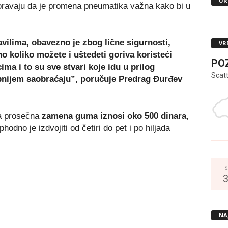
UR
oravaju da je promena pneumatika važna kako bi u
vilima, obavezno je zbog lične sigurnosti,
VR
no koliko možete i uštedeti goriva koristeći
PO
a i to su sve stvari koje idu u prilog
Scat
obnijem saobraćaju”, poručuje Predrag Đurđev
a prosečna
zamena guma iznosi oko 500 dinara
,
odno je izdvojiti od četiri do pet i po hiljada
S
NA