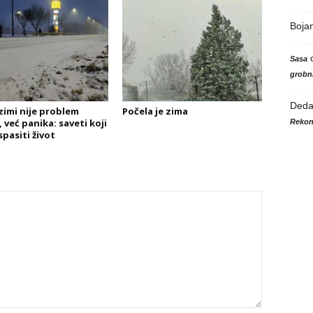
Boja
Sasa
grobni
Ded
zimi nije problem
Počela je zima
 već panika: saveti koji
Rekon
pasiti život