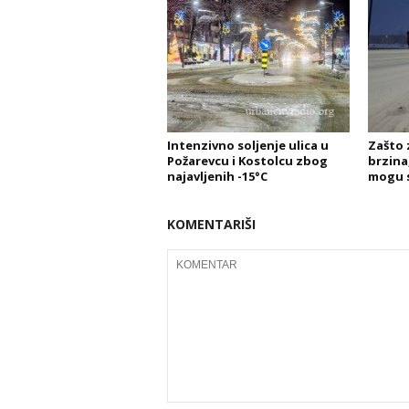
Intenzivno soljenje ulica u
Zašto 
Požarevcu i Kostolcu zbog
brzina,
najavljenih -15°C
mogu s
KOMENTARIŠI