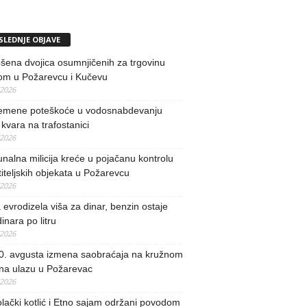
SLEDNJE OBJAVE
ena dvojica osumnjičenih za trgovinu
om u Požarevcu i Kučevu
/2026
remene poteškoće u vodosnabdevanju
kvara na trafostanici
/2026
alna milicija kreće u pojačanu kontrolu
iteljskih objekata u Požarevcu
/2026
evrodizela viša za dinar, benzin ostaje
inara po litru
/2026
0. avgusta izmena saobraćaja na kružnom
 na ulazu u Požarevac
/2026
lački kotlić i Etno sajam održani povodom