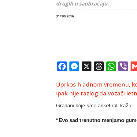
drugih u saobraćaju.
31/10/2016
Facebook
Messenger
X
Thread
Wha
V
Uprkos hladnom vremenu, kolo
ipak nije razlog da vozači l
Građani koje smo anketirali kažu:
“Evo sad trenutno menjamo gume 