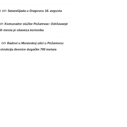
n
on
Satarašijada u Dragovcu 16. avgusta
on
Komunalne službe Požarevac: Održavanje
h mesta je obaveza korisnika
a
on
Radovi u Moravskoj ulici u Požarevcu:
strukcija deonice dugačke 700 metara