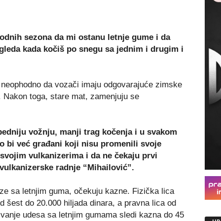
odnih sezona da mi ostanu letnje gume i da
gleda kada kočiš po snegu sa jednim i drugim i
 neophodno da vozači imaju odgovarajuće zimske
Nakon toga, stare mat, zamenjuju se
bedniju vožnju, manji trag kočenja i u svakom
o bi već građani koji nisu promenili svoje
vojim vulkanizerima i da ne čekaju prvi
vulkanizerske radnje “Mihailović”.
ze sa letnjim guma, očekuju kazne. Fizička lica
 šest do 20.000 hiljada dinara, a pravna lica od
ivanje udesa sa letnjim gumama sledi kazna do 45