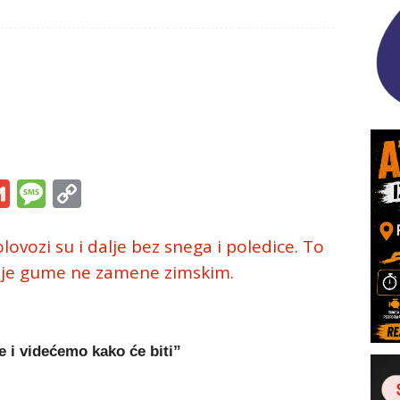
s
tsApp
iber
Gmail
Message
Copy
Link
vozi su i dalje bez snega i poledice. To
etnje gume ne zamene zimskim.
i videćemo kako će biti”