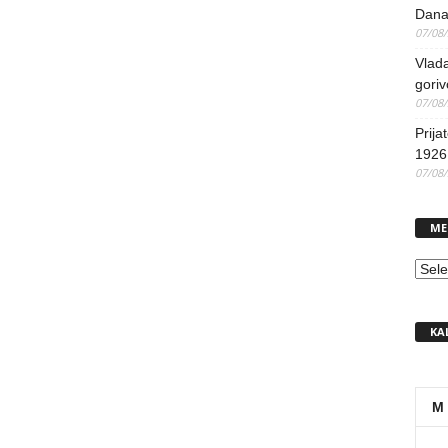
Dana
07/08
Vlada
goriv
07/08
Prija
1926 
07/08
ME
MEN
KA
M