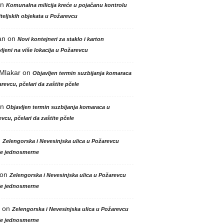
n
Komunalna milicija kreće u pojačanu kontrolu
teljskih objekata u Požarevcu
an
on
Novi kontejneri za staklo i karton
ljeni na više lokacija u Požarevcu
 Mlakar
on
Objavljen termin suzbijanja komaraca
revcu, pčelari da zaštite pčele
n
Objavljen termin suzbijanja komaraca u
vcu, pčelari da zaštite pčele
n
Zelengorska i Nevesinjska ulica u Požarevcu
le jednosmerne
on
Zelengorska i Nevesinjska ulica u Požarevcu
le jednosmerne
on
Zelengorska i Nevesinjska ulica u Požarevcu
le jednosmerne