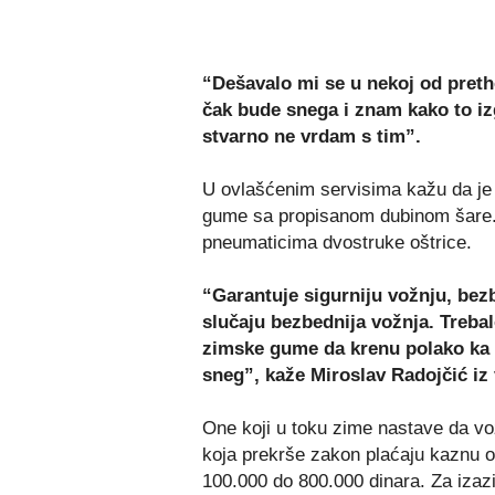
“Dešavalo mi se u nekoj od preth
čak bude snega i znam kako to iz
stvarno ne vrdam s tim”.
U ovlašćenim servisima kažu da je
gume sa propisanom dubinom šare. 
pneumaticima dvostruke oštrice.
“Garantuje sigurniju vožnju, bez
slučaju bezbednija vožnja. Trebal
zimske gume da krenu polako ka s
sneg”, kaže Miroslav Radojčić iz 
One koji u toku zime nastave da vo
koja prekrše zakon plaćaju kaznu od
100.000 do 800.000 dinara. Za izaz