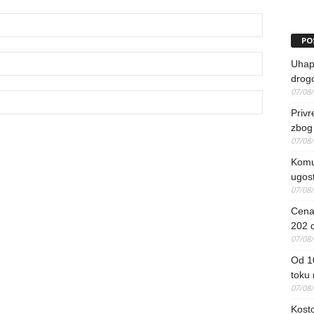
PO
Uhapš
drog
07/08
Priv
zbog 
07/08
Komun
ugost
07/08
Cena 
202 d
07/08
Od 1
toku
07/08
Kosto