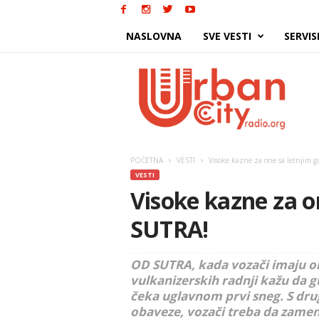
NASLOVNA
SVE VESTI
SERVIS
Urban
City
POČETNA
VESTI
Visoke kazne za one sa letnjim
VESTI
Visoke kazne za 
SUTRA!
OD SUTRA, kada vozači imaju o
vulkanizerskih radnji kažu da g
čeka uglavnom prvi sneg. S dru
obaveze, vozači treba da zamen