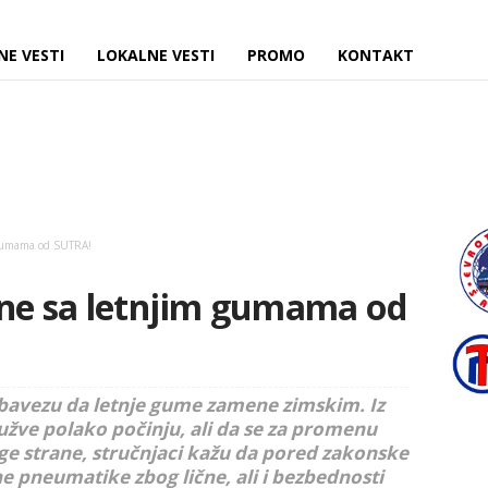
NE VESTI
LOKALNE VESTI
PROMO
KONTAKT
 gumama od SUTRA!
one sa letnjim gumama od
bavezu da letnje gume zamene zimskim. Iz
užve polako počinju, ali da se za promenu
ge strane, stručnjaci kažu da pored zakonske
e pneumatike zbog lične, ali i bezbednosti