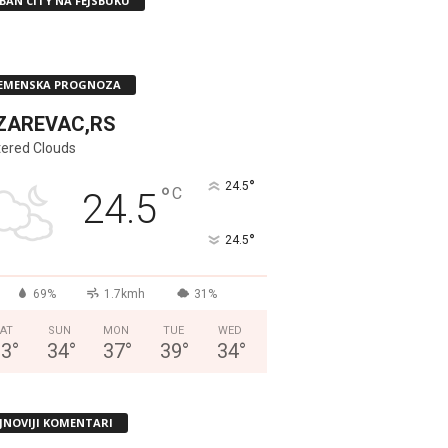
BAN CITY NA FEJSBUKU
EMENSKA PROGNOZA
ZAREVAC,RS
tered Clouds
°
24.5
°
C
24.5
°
24.5
69%
1.7kmh
31%
AT
SUN
MON
TUE
WED
33
°
34
°
37
°
39
°
34
°
JNOVIJI KOMENTARI