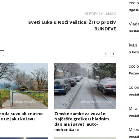
ccc
o
ugosti
SLEDEĆI ČLANAK
Sveti Luka u Noći veštica: ŽITO protiv
Vlad
BUNDEVE
postav
Ivan
u Poža
ccc
o
Požare
cc
o
posta
Mira
enda suvo ali znatno
Zimske zamke za vozače:
posta
je uz jaku košavu
Najčešće greške u hladnim
danima i saveti auto-
mehaničara
Milos
posta