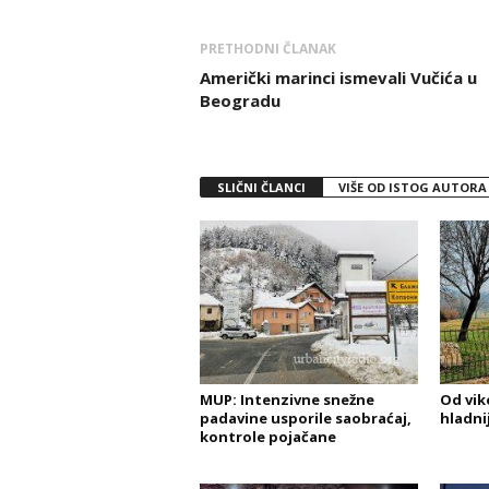
PRETHODNI ČLANAK
Američki marinci ismevali Vučića u
Beogradu
SLIČNI ČLANCI
VIŠE OD ISTOG AUTORA
MUP: Intenzivne snežne
Od vik
padavine usporile saobraćaj,
hladni
kontrole pojačane