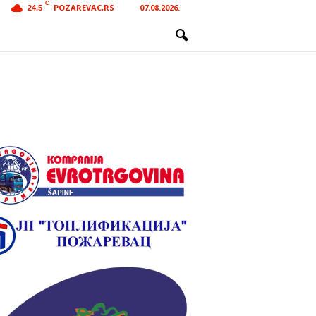
C
POZAREVAC,RS
07.08.2026.
24.5