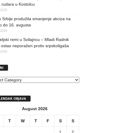
 rudara u Kostolcu
/2026
 Srbije produžila smanjenje akciza na
o do 16. avgusta
/2026
teljski remi u Svilajncu – Mladi Radnik
ostao neporažen protiv srpskoligaša
/2026
NI
I
LENDAR OBJAVA
August 2026
T
W
T
F
S
S
1
2