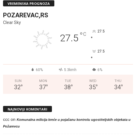
VREMENSKA PROGNOZA
POZAREVAC,RS
Clear Sky
27.5
°
C
27.5
°
27.5
°
60%
5.3kmh
6%
SUN
MON
TUE
WED
THU
32
°
37
°
38
°
35
°
34
°
NAJNOVIJI KOMENTARI
ccc
on
Komunalna milicija kreće u pojačanu kontrolu ugostiteljskih objekata u
Požarevcu