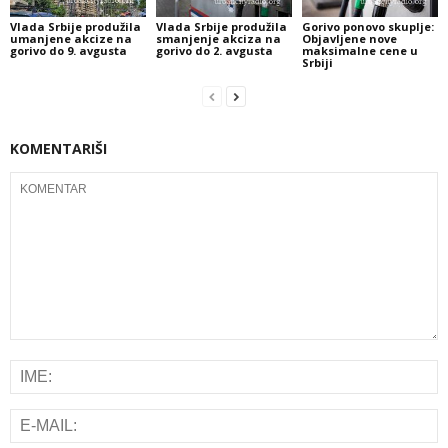
Vlada Srbije produžila
Vlada Srbije produžila
Gorivo ponovo skuplje:
umanjene akcize na
smanjenje akciza na
Objavljene nove
gorivo do 9. avgusta
gorivo do 2. avgusta
maksimalne cene u
Srbiji
KOMENTARIŠI