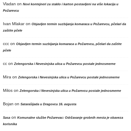
Vladan
on
Novi kontejneri za staklo i karton postavljeni na više lokacija u
Požarevcu
Ivan Mlakar
on
Objavljen termin suzbijanja komaraca u Požarevcu, pčelari da
zaštite pčele
ccc
on
Objavljen termin suzbijanja komaraca u Požarevcu, pčelari da zaštite
pčele
cc
on
Zelengorska i Nevesinjska ulica u Požarevcu postale jednosmerne
Mira
on
Zelengorska i Nevesinjska ulica u Požarevcu postale jednosmerne
Milos
on
Zelengorska i Nevesinjska ulica u Požarevcu postale jednosmerne
Bojan
on
Satarašijada u Dragovcu 16. avgusta
on
Sasa
Komunalne službe Požarevac: Održavanje grobnih mesta je obaveza
korisnika