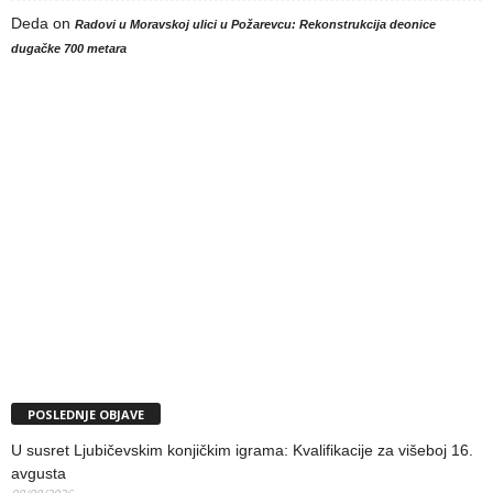
Deda
on
Radovi u Moravskoj ulici u Požarevcu: Rekonstrukcija deonice
dugačke 700 metara
POSLEDNJE OBJAVE
U susret Ljubičevskim konjičkim igrama: Kvalifikacije za višeboj 16.
avgusta