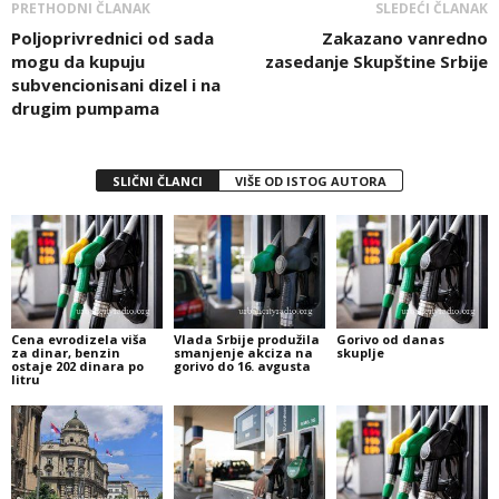
PRETHODNI ČLANAK
SLEDEĆI ČLANAK
Poljoprivrednici od sada
Zakazano vanredno
mogu da kupuju
zasedanje Skupštine Srbije
subvencionisani dizel i na
drugim pumpama
SLIČNI ČLANCI
VIŠE OD ISTOG AUTORA
Cena evrodizela viša
Vlada Srbije produžila
Gorivo od danas
za dinar, benzin
smanjenje akciza na
skuplje
ostaje 202 dinara po
gorivo do 16. avgusta
litru