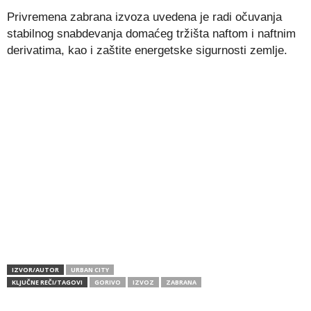
Privremena zabrana izvoza uvedena je radi očuvanja
stabilnog snabdevanja domaćeg tržišta naftom i naftnim
derivatima, kao i zaštite energetske sigurnosti zemlje.
IZVOR/AUTOR
URBAN CITY
KLJUČNE REČI/TAGOVI
GORIVO
IZVOZ
ZABRANA