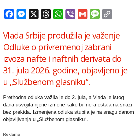
Facebook
Messenger
X
Threads
WhatsApp
Viber
Gmail
Messag
Copy
Link
Vlada Srbije produžila je važenje
Odluke o privremenoj zabrani
izvoza nafte i naftnih derivata do
31. jula 2026. godine, objavljeno je
u „Službenom glasniku“.
Prethodna odluka važila je do 2. jula, a Vlada je istog
dana usvojila njene izmene kako bi mera ostala na snazi
bez prekida. Izmenjena odluka stupila je na snagu danom
objavljivanja u „Službenom glasniku“.
Reklame