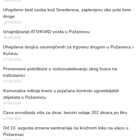
08/08/2026
Uhapšeno šest osoba kod Smedereva, zaplenjeno oko pola tone
droge
08/08/2026
Iznajmljivanje ATV/KVAD vozila u Požarevcu
08/08/2026
Uhapšena dvojica osumnjičenih za trgovinu drogom u Požarevcu i
Kučevu
07/08/2026
Privremene poteškoće u vodosnabdevanju zbog kvara na
trafostanici
07/08/2026
Komunalna milicija kreće u pojačanu kontrolu ugostiteljskih
objekata u Požarevcu
07/08/2026
Cena evrodizela viša za dinar, benzin ostaje 202 dinara po litru
07/08/2026
Od 10. avgusta izmena saobraćaja na kružnom toku na ulazu u
Požarevac