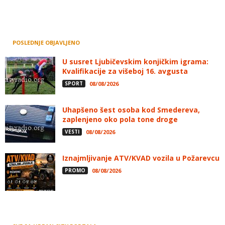
POSLEDNJE OBJAVLJENO
U susret Ljubičevskim konjičkim igrama:
Kvalifikacije za višeboj 16. avgusta
SPORT
08/08/2026
Uhapšeno šest osoba kod Smedereva,
zaplenjeno oko pola tone droge
VESTI
08/08/2026
Iznajmljivanje ATV/KVAD vozila u Požarevcu
PROMO
08/08/2026