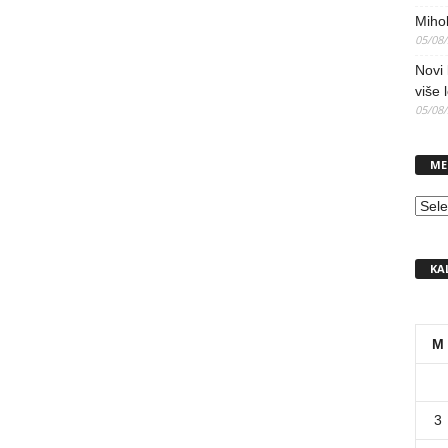
Mihol
05/08
Novi 
više 
05/08
ME
MEN
KA
M
3