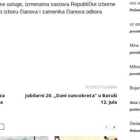
ccc
o
ske usluge, izmenama sastava Republičke izborne
Požare
o izboru članova i zamenika članova odbora
cc
o
posta
Mira
posta
Milos
posta
SLEDEĆI ČLANAK
Boja
za
Jubilarni 20. „Dani suncokreta“ u Batuši
la
12. jula
Sasa
grobni
Ded
Rekon