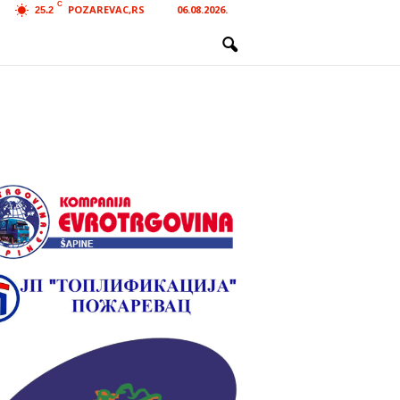
C
POZAREVAC,RS
06.08.2026.
25.2