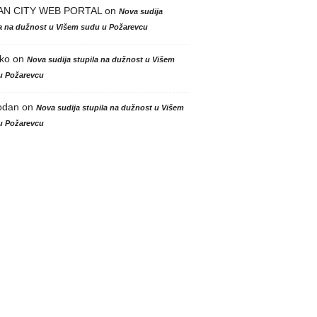
AN CITY WEB PORTAL
on
Nova sudija
la na dužnost u Višem sudu u Požarevcu
ko
on
Nova sudija stupila na dužnost u Višem
u Požarevcu
odan
on
Nova sudija stupila na dužnost u Višem
u Požarevcu