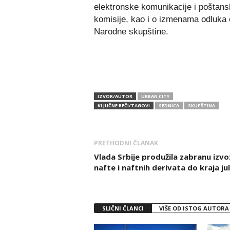
elektronske komunikacije i poštan
komisije, kao i o izmenama odluka 
Narodne skupštine.
IZVOR/AUTOR
URBAN CITY
KLJUČNE REČI/TAGOVI
SEDNICA
SKUPŠTINA
PRETHODNI ČLANAK
Vlada Srbije produžila zabranu izvo
nafte i naftnih derivata do kraja ju
SLIČNI ČLANCI
VIŠE OD ISTOG AUTORA