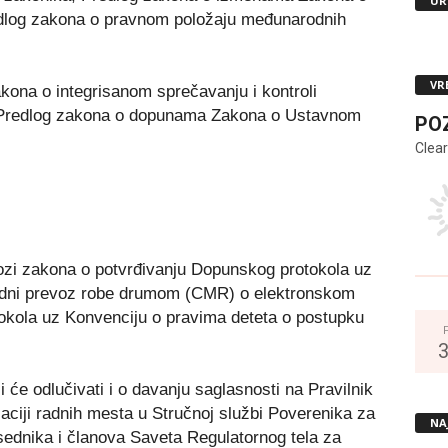
UR
edlog zakona o pravnom položaju međunarodnih
VR
akona o integrisanom sprečavanju i kontroli
i Predlog zakona o dopunama Zakona o Ustavnom
PO
Clear
ozi zakona o potvrđivanju Dopunskog protokola uz
dni prevoz robe drumom (CMR) o elektronskom
tokola uz Konvenciju o pravima deteta o postupku
 će odlučivati i o davanju saglasnosti na Pravilnik
aciji radnih mesta u Stručnoj službi Poverenika za
NA
sednika i članova Saveta Regulatornog tela za