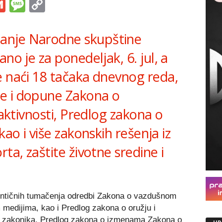
s
tsApp
iber
Gmail
Message
Copy
Link
anje Narodne skupštine
no je za ponedeljak, 6. jul, a
e naći 18 tačaka dnevnog reda,
e i dopune Zakona o
 aktivnosti, Predlog zakona o
kao i više zakonskih rešenja iz
ta, zaštite životne sredine i
entičnih tumačenja odredbi Zakona o vazdušnom
 medijima, kao i Predlog zakona o oružju i
og zakonika, Predlog zakona o izmenama Zakona o