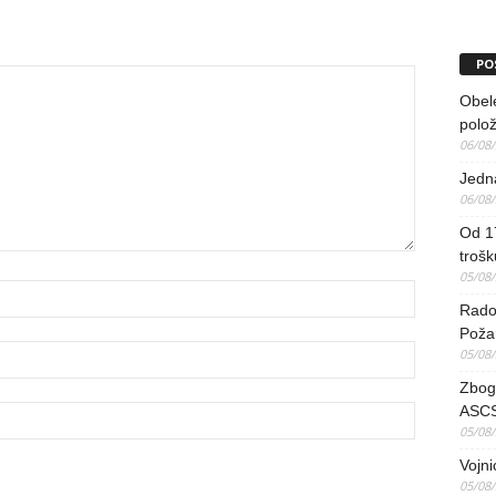
PO
Obel
polo
06/08
Jedna
06/08
Od 17
trošk
05/08
Radov
Poža
05/08
Zbog 
ASCS
05/08
Vojni
05/08