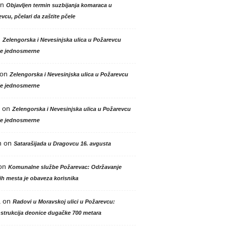
n
Objavljen termin suzbijanja komaraca u
vcu, pčelari da zaštite pčele
n
Zelengorska i Nevesinjska ulica u Požarevcu
le jednosmerne
on
Zelengorska i Nevesinjska ulica u Požarevcu
le jednosmerne
on
Zelengorska i Nevesinjska ulica u Požarevcu
le jednosmerne
n
on
Satarašijada u Dragovcu 16. avgusta
on
Komunalne službe Požarevac: Održavanje
h mesta je obaveza korisnika
a
on
Radovi u Moravskoj ulici u Požarevcu:
strukcija deonice dugačke 700 metara