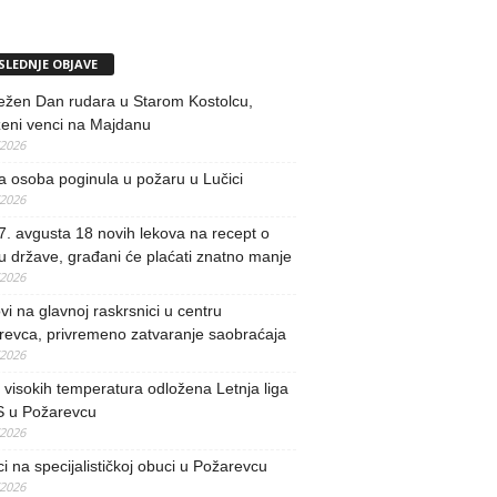
SLEDNJE OBJAVE
ežen Dan rudara u Starom Kostolcu,
ženi venci na Majdanu
/2026
 osoba poginula u požaru u Lučici
/2026
. avgusta 18 novih lekova na recept o
u države, građani će plaćati znatno manje
/2026
i na glavnoj raskrsnici u centru
revca, privremeno zatvaranje saobraćaja
/2026
visokih temperatura odložena Letnja liga
 u Požarevcu
/2026
ci na specijalističkoj obuci u Požarevcu
/2026