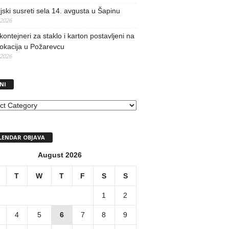
jski susreti sela 14. avgusta u Šapinu
/2026
kontejneri za staklo i karton postavljeni na
lokacija u Požarevcu
/2026
NI
I
LENDAR OBJAVA
August 2026
T
W
T
F
S
S
1
2
4
5
6
7
8
9