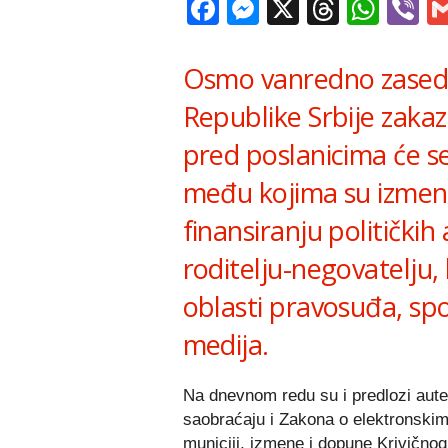
Facebook
Messenger
X
Thread
Wha
V
Osmo vanredno zased
Republike Srbije zakaza
pred poslanicima će s
među kojima su izmen
finansiranju političkih
roditelju-negovatelju, 
oblasti pravosuđa, spor
medija.
Na dnevnom redu su i predlozi aut
saobraćaju i Zakona o elektronskim
municiji, izmene i dopune Krivičn