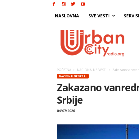
NASLOVNA
SVE VESTI
SERVIS
Urban
City
POČETNA
NACIONALNE VESTI
Zakazano vanredn
NACIONALNE VESTI
Zakazano vanredn
Srbije
04/07/2026