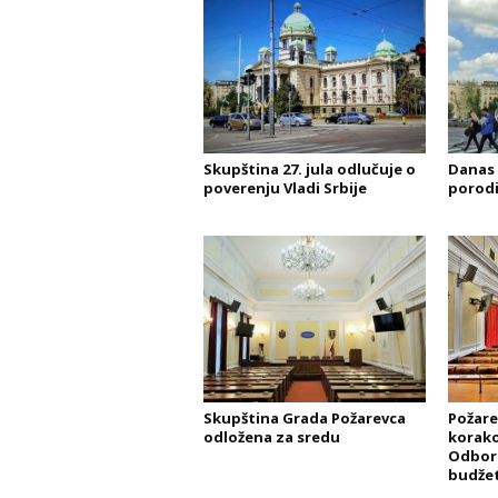
Skupština 27. jula odlučuje o
Danas 
poverenju Vladi Srbije
porodi
Skupština Grada Požarevca
Požare
odložena za sredu
korako
Odborn
budžet