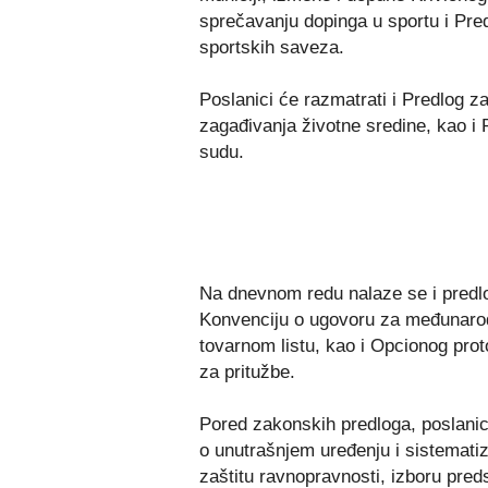
sprečavanju dopinga u sportu i Pr
sportskih saveza.
Poslanici će razmatrati i Predlog z
zagađivanja životne sredine, kao 
sudu.
Na dnevnom redu nalaze se i predl
Konvenciju o ugovoru za međunaro
tovarnom listu, kao i Opcionog pro
za pritužbe.
Pored zakonskih predloga, poslanici
o unutrašnjem uređenju i sistematiz
zaštitu ravnopravnosti, izboru pred