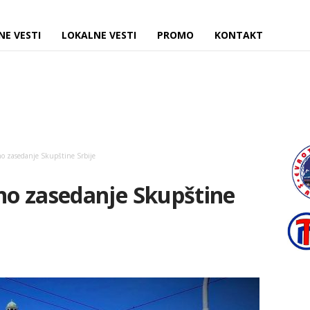
NE VESTI
LOKALNE VESTI
PROMO
KONTAKT
o zasedanje Skupštine Srbije
o zasedanje Skupštine