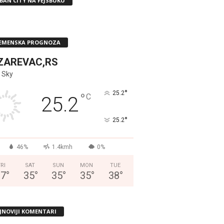
BAN CITY NA FEJSBUKU
EMENSKA PROGNOZA
ZAREVAC,RS
 Sky
°
25.2
°
C
25.2
°
25.2
46%
1.4kmh
0%
FRI
SAT
SUN
MON
TUE
37
°
35
°
35
°
35
°
38
°
JNOVIJI KOMENTARI