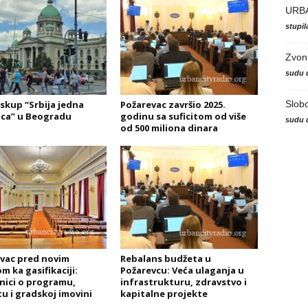
URB
stupi
Zvon
sudu 
Slob
skup “Srbija jedna
Požarevac završio 2025.
ca” u Beogradu
godinu sa suficitom od više
sudu 
od 500 miliona dinara
vac pred novim
Rebalans budžeta u
m ka gasifikaciji:
Požarevcu: Veća ulaganja u
ici o programu,
infrastrukturu, zdravstvo i
u i gradskoj imovini
kapitalne projekte