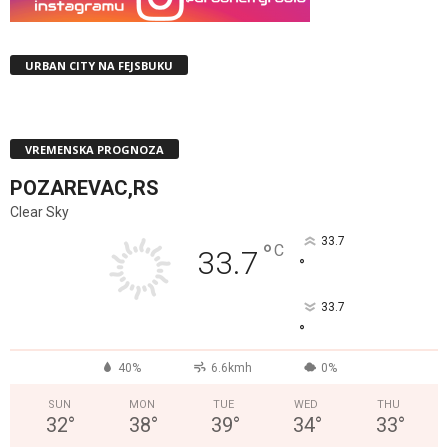
URBAN CITY NA FEJSBUKU
VREMENSKA PROGNOZA
POZAREVAC,RS
Clear Sky
33.7
°
C
33.7
°
33.7
°
40%
6.6kmh
0%
SUN
MON
TUE
WED
THU
32
°
38
°
39
°
34
°
33
°