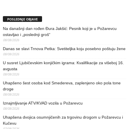
POSLEDNJE OBJAVE
Na današnji dan rođen Đura Jakšić: Pesnik koji je u Požarevcu
ostavljao i „poslednji groš“
08/08/2026
Danas se slavi Trnova Petka: Svetiteljka koju posebno poštuju žene
08/08/2026
U susret Ljubičevskim konjičkim igrama: Kvalifikacije za višeboj 16.
avgusta
08/08/2026
Uhapšeno šest osoba kod Smedereva, zaplenjeno oko pola tone
droge
08/08/2026
Iznajmljivanje ATV/KVAD vozila u Požarevcu
08/08/2026
Uhapšena dvojica osumnjičenih za trgovinu drogom u Požarevcu i
Kučevu
07/08/2026