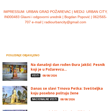
IMPRESSUM:
URBAN GRAD POŽAREVAC | MEDIJ: URBAN CITY,
IN000483 Glavni i odgovorni urednik | Bogdan Popović | 062/565-
707 e-mail | radiourbancity@gmail.com
POSLEDNJE OBJAVLJENO
Na današnji dan rođen Đura Jakšić: Pesnik
koji je u Požarevcu...
VESTI
08/08/2026
Danas se slavi Trnova Petka: Svetiteljka
koju posebno poštuju žene
NACIONALNE VESTI
08/08/2026