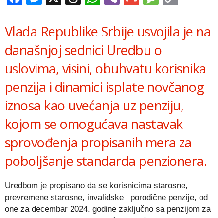
Link
Vlada Republike Srbije usvojila je na
današnjoj sednici Uredbu o
uslovima, visini, obuhvatu korisnika
penzija i dinamici isplate novčanog
iznosa kao uvećanja uz penziju,
kojom se omogućava nastavak
sprovođenja propisanih mera za
poboljšanje standarda penzionera.
Uredbom je propisano da se korisnicima starosne,
prevremene starosne, invalidske i porodične penzije, od
one za decembar 2024. godine zaključno sa penzijom za