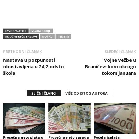
IZVOR/AUTOR
VLADA SRBIJE
KLJUČNE REČI/TAGOVI
NOVAC
PENZIJE
PRETHODNI ČLANAK
SLEDEĆI ČLANAK
Nastava u potpunosti
Vojne vežbe u
obustavljena u 24,2 odsto
Braničevskom okrugu
škola
tokom januara
SLIČNI ČLANCI
VIŠE OD ISTOG AUTORA
Prosečna neto plata u
Prosečna neto zarada
Poćela isplata