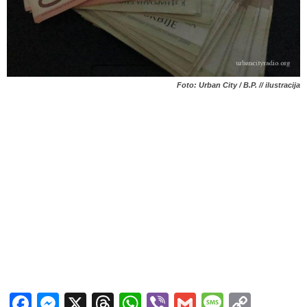
Foto: Urban City / B.P. // ilustracija
Facebook
Messenger
X
Threads
WhatsApp
Viber
Gmail
Messag
Copy