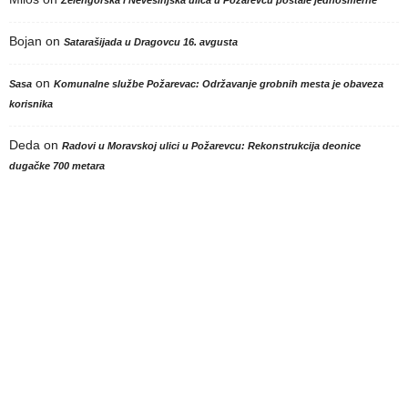
Zelengorska i Nevesinjska ulica u Požarevcu postale jednosmerne
Bojan
on
Satarašijada u Dragovcu 16. avgusta
on
Sasa
Komunalne službe Požarevac: Održavanje grobnih mesta je obaveza
korisnika
Deda
on
Radovi u Moravskoj ulici u Požarevcu: Rekonstrukcija deonice
dugačke 700 metara