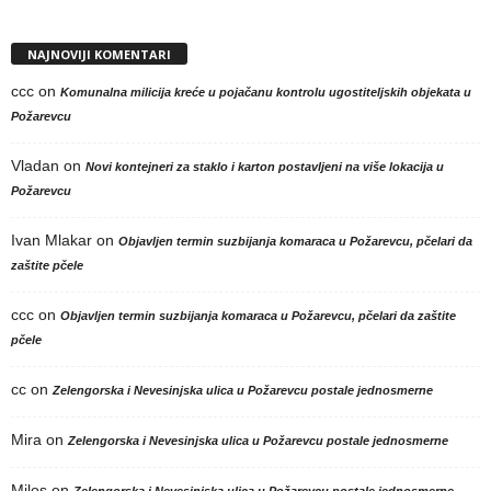
NAJNOVIJI KOMENTARI
ccc
on
Komunalna milicija kreće u pojačanu kontrolu ugostiteljskih objekata u
Požarevcu
Vladan
on
Novi kontejneri za staklo i karton postavljeni na više lokacija u
Požarevcu
Ivan Mlakar
on
Objavljen termin suzbijanja komaraca u Požarevcu, pčelari da
zaštite pčele
ccc
on
Objavljen termin suzbijanja komaraca u Požarevcu, pčelari da zaštite
pčele
cc
on
Zelengorska i Nevesinjska ulica u Požarevcu postale jednosmerne
Mira
on
Zelengorska i Nevesinjska ulica u Požarevcu postale jednosmerne
Milos
on