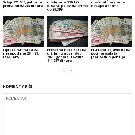
Srbiji 121.650, polovina
u februaru 116.127
novčanih naknada
prima do 92.753 dinara
dinara, polovina prima
nezaposlenima
do 91.399
Isplata naknada za
Prosečna neto zarada
PIO fond objavio kada
nezaposlene 20. i 21.
u Srbiji u novembru
počinje isplata
februara
2025. godine iznosila
januarskih penzija
111.987 dinara
KOMENTARIŠI