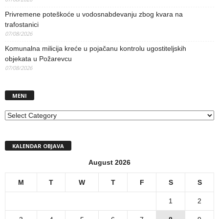
Privremene poteškoće u vodosnabdevanju zbog kvara na
trafostanici
07/08/2026
Komunalna milicija kreće u pojačanu kontrolu ugostiteljskih
objekata u Požarevcu
07/08/2026
MENI
MENI
KALENDAR OBJAVA
August 2026
M
T
W
T
F
S
S
1
2