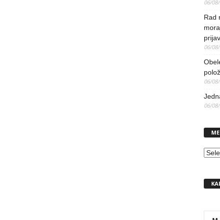
06/08
Rad 
mora
prija
06/08
Obel
polo
06/08
Jedna
06/08
ME
MEN
KA