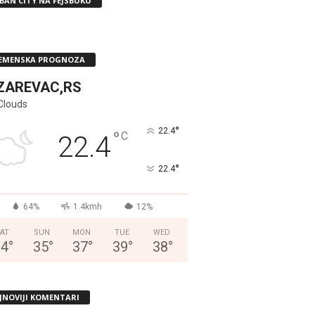
BAN CITY NA FEJSBUKU
EMENSKA PROGNOZA
ZAREVAC,RS
Clouds
°
22.4
°
C
22.4
°
22.4
64%
1.4kmh
12%
AT
SUN
MON
TUE
WED
34
°
35
°
37
°
39
°
38
°
JNOVIJI KOMENTARI