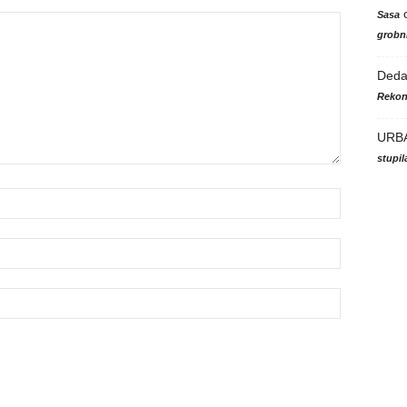
Sasa
grobni
Ded
Rekon
URB
stupi