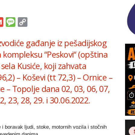
s
tsApp
iber
Gmail
Message
Copy
Link
izvodiće gađanje iz pešadijskog
 kompleksu “Peskovi“ (opština
 sela Kusiće, koji zahvata
6,2) – Koševi (tt 72,3) – Ornice –
e – Topolje dana 02, 03, 06, 07,
22, 23, 28, 29. i 30.06.2022.
i boravak ljudi, stoke, motornih vozila i stočnih
avedenim danima.