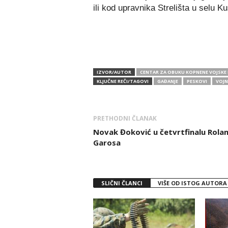
ili kod upravnika Strelišta u selu K
IZVOR/AUTOR
CENTAR ZA OBUKU KOPNENE VOJSKE
KLJUČNE REČI/TAGOVI
GAĐANJE
PESKOVI
VOJN
PRETHODNI ČLANAK
Novak Đoković u četvrtfinalu Rola
Garosa
SLIČNI ČLANCI
VIŠE OD ISTOG AUTORA