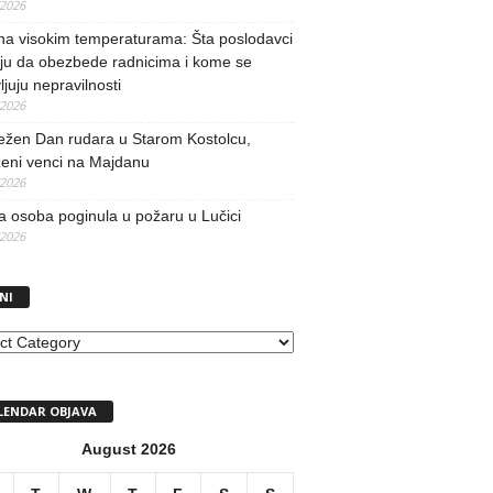
/2026
na visokim temperaturama: Šta poslodavci
ju da obezbede radnicima i kome se
vljuju nepravilnosti
/2026
ežen Dan rudara u Starom Kostolcu,
ženi venci na Majdanu
/2026
 osoba poginula u požaru u Lučici
/2026
NI
I
LENDAR OBJAVA
August 2026