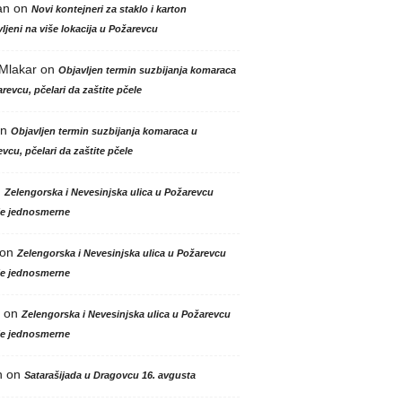
an
on
Novi kontejneri za staklo i karton
ljeni na više lokacija u Požarevcu
 Mlakar
on
Objavljen termin suzbijanja komaraca
revcu, pčelari da zaštite pčele
n
Objavljen termin suzbijanja komaraca u
vcu, pčelari da zaštite pčele
n
Zelengorska i Nevesinjska ulica u Požarevcu
le jednosmerne
on
Zelengorska i Nevesinjska ulica u Požarevcu
le jednosmerne
on
Zelengorska i Nevesinjska ulica u Požarevcu
le jednosmerne
n
on
Satarašijada u Dragovcu 16. avgusta