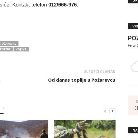
UR
usiće. Kontakt telefon
012/666-976
.
VR
PO
 POŽAREVAC
Few 
E VEŽBE
VOJSKA
SLEDEĆI ČLANAK
n
Od danas toplije u Požarevcu
S
NA