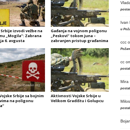
Vlad
postav
Ivan
u Poža
 Srbije izvodi vežbe na
Gađanja na vojnom poligonu
nu „Mogila“: Zabrana
„Peskovi“ tokom juna –
ja 6. avgusta
zabranjen pristup građanima
ccc
o
Požare
cc
o
posta
Mira
posta
Vojske Srbije sa bojnim
Aktivnosti Vojske Srbije u
vima na poligonu
Velikom Gradištu i Golupcu
Milos
a“
posta
Boja