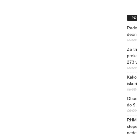
PO
Rado
deoni
06/08
Za tr
preko
273 
06/08
Kako 
iskori
06/08
Obus
do 9.
06/08
RHMZ
stepe
nedel