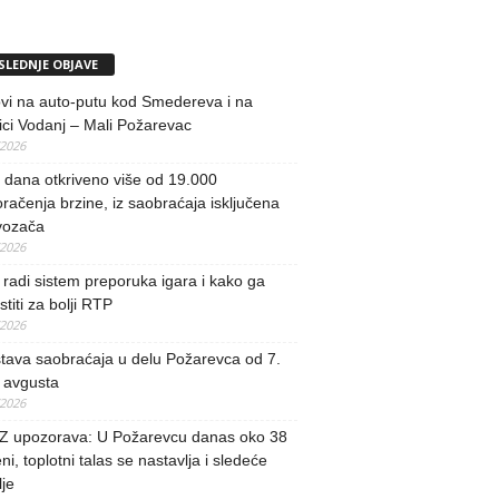
SLEDNJE OBJAVE
vi na auto-putu kod Smedereva i na
ci Vodanj – Mali Požarevac
/2026
i dana otkriveno više od 19.000
račenja brzine, iz saobraćaja isključena
vozača
/2026
radi sistem preporuka igara i kako ga
stiti za bolji RTP
/2026
tava saobraćaja u delu Požarevca od 7.
 avgusta
/2026
 upozorava: U Požarevcu danas oko 38
ni, toplotni talas se nastavlja i sledeće
je