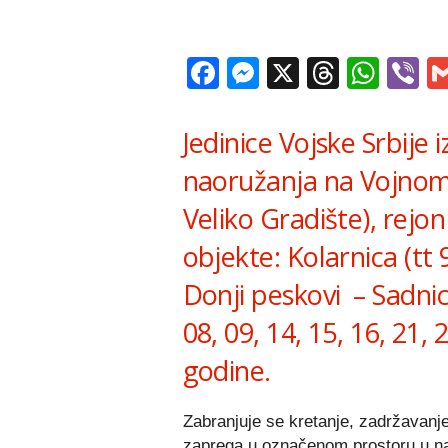
Facebook
Messenger
X
Thread
Wha
V
Jedinice Vojske Srbije 
naoružanja na Vojnom
Veliko Gradište), rejon
objekte: Kolarnica (tt 9
Donji peskovi – Sadnic
08, 09, 14, 15, 16, 21, 
godine.
Zabranjuje se kretanje, zadržavanje 
zaprega u označenom prostoru u n