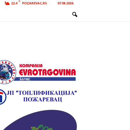
C
POZAREVAC,RS
07.08.2026.
22.4