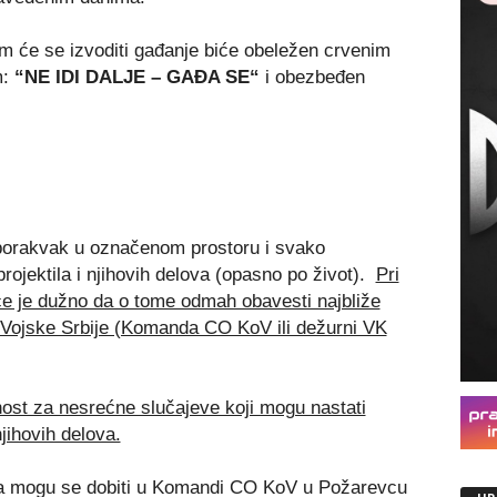
jem će se izvoditi gađanje biće obeležen crvenim
m:
“NE IDI DALJE – GAĐA SE“
i obezbeđen
borakvak u označenom prostoru i svako
 projektila i njihovih delova (opasno po život).
Pri
ice je dužno da o tome odmah obavesti najbliže
u Vojske Srbije (Komanda CO KoV ili dežurni VK
nost za nesrećne slučajeve koji mogu nastati
njihovih delova.
nja mogu se dobiti u Komandi CO KoV u Požarevcu