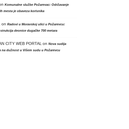
on
Komunalne službe Požarevac: Održavanje
h mesta je obaveza korisnika
a
on
Radovi u Moravskoj ulici u Požarevcu:
strukcija deonice dugačke 700 metara
AN CITY WEB PORTAL
on
Nova sudija
la na dužnost u Višem sudu u Požarevcu