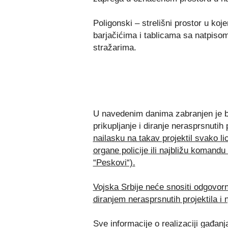
Poligonski – strelišni prostor u ko
barjačićima i tablicama sa natpiso
stražarima.
U navedenim danima zabranjen je 
prikupljanje i diranje nerasprsnutih
nailasku na takav projektil svako l
organe policije ili najbližu komand
“Peskovi“).
Vojska Srbije neće snositi odgovor
dira
njem nerasprsnutih projektila i 
Sve informacije o realizaciji gađa