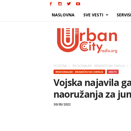
NASLOVNA
SVE VESTI
SERVIS
Urban
City
POČETNA
REGIONALNE - BRANIČEVSKI OKRUG
REGIONALNE - BRANIČEVSKI OKRUG
VESTI
Vojska najavila g
naoružanja za ju
30/05/2022