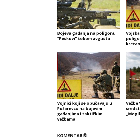
Bojeva gađanja na poligonu
Vojska
“Peskovi” tokom avgusta
poligo
kretan
Vojnici koji se obučavaju u
Vežbe 
Požarevcu na bojevim
sredst
gađanjima i taktičkim
„Mogil
vežbama
KOMENTARIŠI