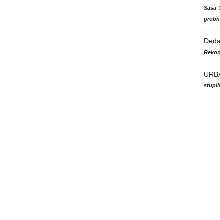
Sasa
grobni
Ded
Rekon
URB
stupi