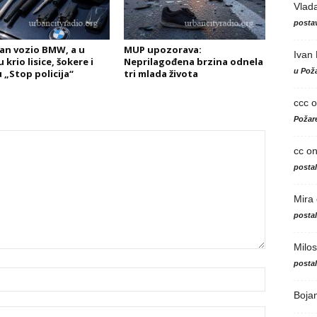
Vlad
postav
an vozio BMW, a u
MUP upozorava:
Ivan
krio lisice, šokere i
Neprilagođena brzina odnela
u Poža
 „Stop policija“
tri mlada života
ccc
o
Požare
cc
o
posta
Mira
posta
Milos
posta
Boja