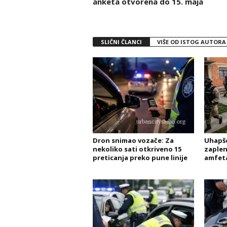
anketa otvorena do 15. maja
SLIČNI ČLANCI
VIŠE OD ISTOG AUTORA
Dron snimao vozače: Za
Uhapše
nekoliko sati otkriveno 15
zaplen
preticanja preko pune linije
amfet