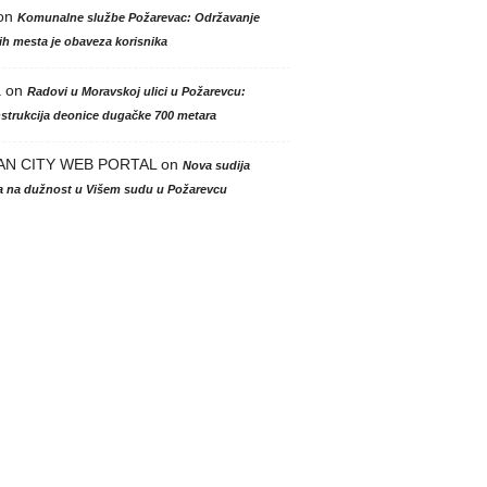
on
Komunalne službe Požarevac: Održavanje
h mesta je obaveza korisnika
a
on
Radovi u Moravskoj ulici u Požarevcu:
strukcija deonice dugačke 700 metara
AN CITY WEB PORTAL
on
Nova sudija
la na dužnost u Višem sudu u Požarevcu