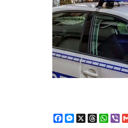
Facebook
Messenger
X
Thread
Wha
V