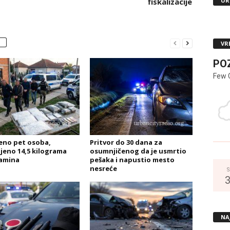
UR
fiskalizacije
VR
PO
Few 
no pet osoba,
Pritvor do 30 dana za
jeno 14,5 kilograma
osumnjičenog da je usmrtio
amina
pešaka i napustio mesto
nesreće
S
NA