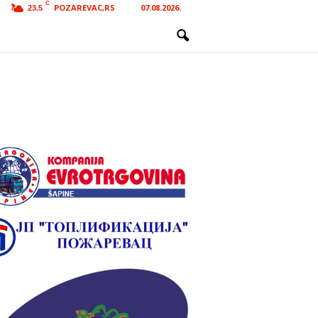
C
POZAREVAC,RS
07.08.2026.
23.5