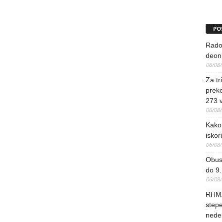
PO
Rado
deoni
06/08
Za tr
preko
273 
06/08
Kako 
iskori
06/08
Obus
do 9.
06/08
RHMZ
stepe
nedel