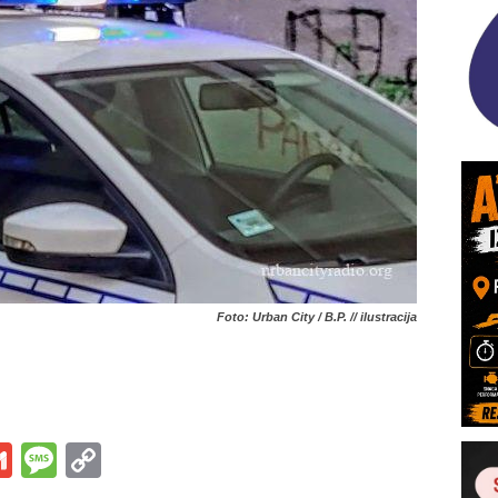
Foto: Urban City / B.P. // ilustracija
s
tsApp
iber
Gmail
Message
Copy
Link