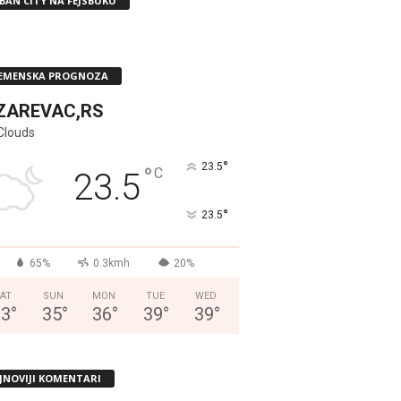
BAN CITY NA FEJSBUKU
EMENSKA PROGNOZA
ZAREVAC,RS
Clouds
°
23.5
°
C
23.5
°
23.5
65%
0.3kmh
20%
AT
SUN
MON
TUE
WED
33
°
35
°
36
°
39
°
39
°
JNOVIJI KOMENTARI