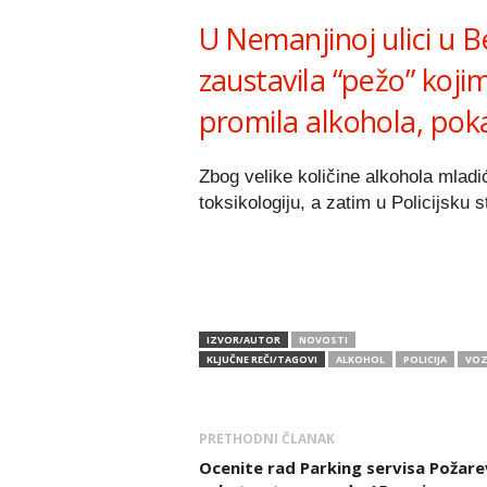
U Nemanjinoj ulici u B
zaustavila “pežo” kojim
promila alkohola, poka
Zbog velike količine alkohola mlad
toksikologiju, a zatim u Policijsku 
IZVOR/AUTOR
NOVOSTI
KLJUČNE REČI/TAGOVI
ALKOHOL
POLICIJA
VOZ
PRETHODNI ČLANAK
Ocenite rad Parking servisa Požare