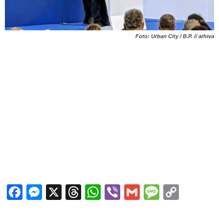
Foto: Urban City / B.P. // arhiva
Facebook
Messenger
X
Threads
WhatsApp
Viber
Gmail
Messag
Copy
Link