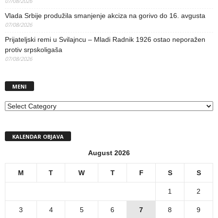
07/08/2026
Vlada Srbije produžila smanjenje akciza na gorivo do 16. avgusta
07/08/2026
Prijateljski remi u Svilajncu – Mladi Radnik 1926 ostao neporažen
protiv srpskoligaša
07/08/2026
MENI
MENI
KALENDAR OBJAVA
August 2026
M
T
W
T
F
S
S
1
2
3
4
5
6
7
8
9