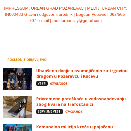
IMPRESSUM:
URBAN GRAD POŽAREVAC | MEDIJ: URBAN CITY,
IN000483 Glavni i odgovorni urednik | Bogdan Popović | 062/565-
707 e-mail | radiourbancity@gmail.com
POSLEDNJE OBJAVLJENO
Uhapšena dvojica osumnjičenih za trgovinu
drogom u Požarevcu i Kučevu
VESTI
07/08/2026
Privremene poteškoće u vodosnabdevanju
zbog kvara na trafostanici
SERVISNE VESTI
07/08/2026
Komunalna milicija kreće u pojačanu