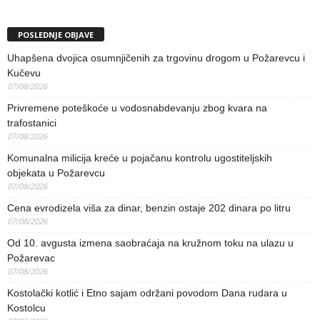
POSLEDNJE OBJAVE
Uhapšena dvojica osumnjičenih za trgovinu drogom u Požarevcu i
Kučevu
07/08/2026
Privremene poteškoće u vodosnabdevanju zbog kvara na
trafostanici
07/08/2026
Komunalna milicija kreće u pojačanu kontrolu ugostiteljskih
objekata u Požarevcu
07/08/2026
Cena evrodizela viša za dinar, benzin ostaje 202 dinara po litru
07/08/2026
Od 10. avgusta izmena saobraćaja na kružnom toku na ulazu u
Požarevac
07/08/2026
Kostolački kotlić i Etno sajam održani povodom Dana rudara u
Kostolcu