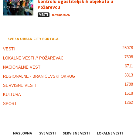
kontrolu ugostiteljskih objekata u
Požarevcu
VESTI
07/08/2026
SVE SA URBAN CITY PORTALA
25078
VESTI
7698
LOKALNE VESTI // POŽAREVAC
6711
NACIONALNE VESTI
3313
REGIONALNE - BRANIČEVSKI OKRUG
1788
SERVISNE VESTI
1518
KULTURA
1262
SPORT
NASLOVNA
SVE VESTI
SERVISNE VESTI
LOKALNE VESTI