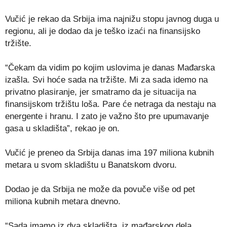
Vučić je rekao da Srbija ima najnižu stopu javnog duga u
regionu, ali je dodao da je teško izaći na finansijsko
tržište.
“Čekam da vidim po kojim uslovima je danas Mađarska
izašla. Svi hoće sada na tržište. Mi za sada idemo na
privatno plasiranje, jer smatramo da je situacija na
finansijskom tržištu loša. Pare će netraga da nestaju na
energente i hranu. I zato je važno što pre upumavanje
gasa u skladišta”, rekao je on.
Vučić je preneo da Srbija danas ima 197 miliona kubnih
metara u svom skladištu u Banatskom dvoru.
Dodao je da Srbija ne može da povuče više od pet
miliona kubnih metara dnevno.
“Sada imamo iz dva skladišta, iz mađarskog dela