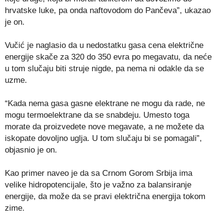
hrvatske luke, pa onda naftovodom do Pančeva”, ukazao
je on.
Vučić je naglasio da u nedostatku gasa cena električne
energije skače za 320 do 350 evra po megavatu, da neće
u tom slučaju biti struje nigde, pa nema ni odakle da se
uzme.
“Kada nema gasa gasne elektrane ne mogu da rade, ne
mogu termoelektrane da se snabdeju. Umesto toga
morate da proizvedete nove megavate, a ne možete da
iskopate dovoljno uglja. U tom slučaju bi se pomagali”,
objasnio je on.
Kao primer naveo je da sa Crnom Gorom Srbija ima
velike hidropotencijale, što je važno za balansiranje
energije, da može da se pravi električna energija tokom
zime.