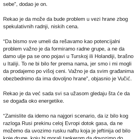
sebe”, dodao je on.
Rekao je da može da bude problem u vezi hrane zbog
spekulativnih radnji, niskih cena.
“Da bismo sve umeli da rešavamo kao potencijalni
problem važno je da formiramo radne grupe, a ne da
damo ulje pa se ono pojavi u Turskoj ili Holandiji, brašno
u Italiji. To ne bi bilo fer prema nama, jer smo i mi mogli
da prodajemo po višoj ceni. Važno je da svim građanima
obezbednimo da ima dovoljno hrane”, objasnio je Vučić.
Rekao je da već sada svi sa užasom gledaju šta će da
se događa oko energetike.
“Zamislite da idemo na najgori scenario, da iz bilo kog
razloga Rusi prekinu celoj Evropi dotok gasa, da ne
možemo da uvozimo rusku naftu koja je jeftinija od bilo
koje druge, koju bi morali tankerom da dovozimo do