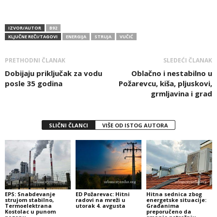
IZVOR/AUTOR
B92
KLJUČNE REČI/TAGOVI
ENERGIJA
STRUJA
VUČIĆ
PRETHODNI ČLANAK
SLEDEĆI ČLANAK
Dobijaju priključak za vodu
Oblačno i nestabilno u
posle 35 godina
Požarevcu, kiša, pljuskovi,
grmljavina i grad
SLIČNI ČLANCI
VIŠE OD ISTOG AUTORA
EPS: Snabdevanje
ED Požarevac: Hitni
Hitna sednica zbog
strujom stabilno,
radovi na mreži u
energetske situacije:
Termoelektrana
utorak 4. avgusta
Građanima
Kostolac u punom
preporučeno da