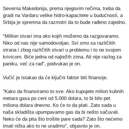
Severna Makedonija, prema njegovim rečima, treba da
gradi na Vardaru velike hidro-kapacitete u budućnosti, a
Srbija je spremna da razmotri da to bude rađeno zajedno.
“Million stvari ima oko kojih možemo da razgovaramo.
Niko od nas nije samodovoljan. Svi smo sa različitih
strana i zbog različitih stvari u problemu i to ne svojom
krivicom. Biće jedna od najtežih zima. Ali nije razlog za
paniku, već za rad”, podvukao je on.
Vučić je istakao da će ključni faktor biti finansije.
“Kako da finansiramo to sve. Ako kupujete milion kubnih
metara gasa po ceni od 5.000 dolara, to bi bilo pet
miliona dolara dnevno. Ko će to da plati. Zato sada u
naša skladišta upumpavamo gas da bi nešto sačuvali.
Neko će da pita što trošite pare sada? Zato što nećemo
imati ništa ako to ne uradimo”, objasnio je on.