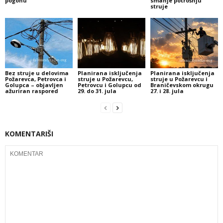
pogonu
smanje potrošnju
struje
Bez struje u delovima
Planirana isključenja
Planirana isključenja
Požarevca, Petrovca i
struje u Požarevcu,
struje u Požarevcu i
Golupca – objavljen
Petrovcu i Golupcu od
Braničevskom okrugu
ažuriran raspored
29. do 31. jula
27. i 28. jula
KOMENTARIŠI