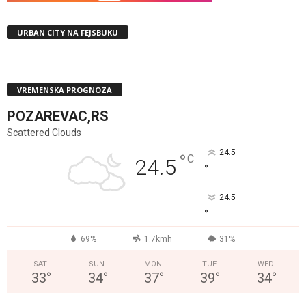
URBAN CITY NA FEJSBUKU
VREMENSKA PROGNOZA
POZAREVAC,RS
Scattered Clouds
24.5
°
C
24.5
°
24.5
°
69%
1.7kmh
31%
SAT
SUN
MON
TUE
WED
33
°
34
°
37
°
39
°
34
°