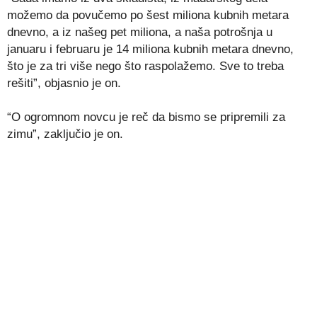
možemo da povučemo po šest miliona kubnih metara
dnevno, a iz našeg pet miliona, a naša potrošnja u
januaru i februaru je 14 miliona kubnih metara dnevno,
što je za tri više nego što raspolažemo. Sve to treba
rešiti”, objasnio je on.
“O ogromnom novcu je reč da bismo se pripremili za
zimu”, zaključio je on.