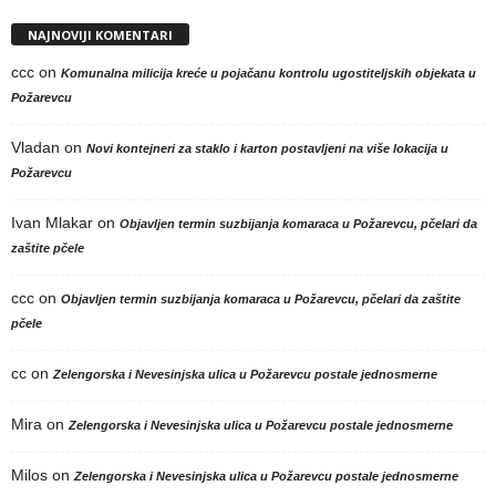
NAJNOVIJI KOMENTARI
ccc
on
Komunalna milicija kreće u pojačanu kontrolu ugostiteljskih objekata u
Požarevcu
Vladan
on
Novi kontejneri za staklo i karton postavljeni na više lokacija u
Požarevcu
Ivan Mlakar
on
Objavljen termin suzbijanja komaraca u Požarevcu, pčelari da
zaštite pčele
ccc
on
Objavljen termin suzbijanja komaraca u Požarevcu, pčelari da zaštite
pčele
cc
on
Zelengorska i Nevesinjska ulica u Požarevcu postale jednosmerne
Mira
on
Zelengorska i Nevesinjska ulica u Požarevcu postale jednosmerne
Milos
on
Zelengorska i Nevesinjska ulica u Požarevcu postale jednosmerne