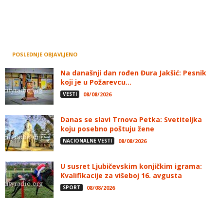
POSLEDNJE OBJAVLJENO
Na današnji dan rođen Đura Jakšić: Pesnik
koji je u Požarevcu...
VESTI
08/08/2026
Danas se slavi Trnova Petka: Svetiteljka
koju posebno poštuju žene
NACIONALNE VESTI
08/08/2026
U susret Ljubičevskim konjičkim igrama:
Kvalifikacije za višeboj 16. avgusta
SPORT
08/08/2026