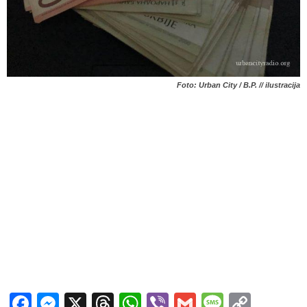
Foto: Urban City / B.P. // ilustracija
Facebook
Messenger
X
Threads
WhatsApp
Viber
Gmail
Messag
Copy