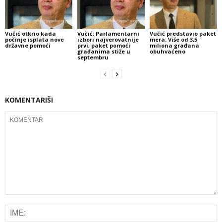
Vučić otkrio kada
Vučić: Parlamentarni
Vučić predstavio paket
počinje isplata nove
izbori najverovatnije
mera: Više od 3,5
državne pomoći
prvi, paket pomoći
miliona građana
građanima stiže u
obuhvaćeno
septembru
KOMENTARIŠI