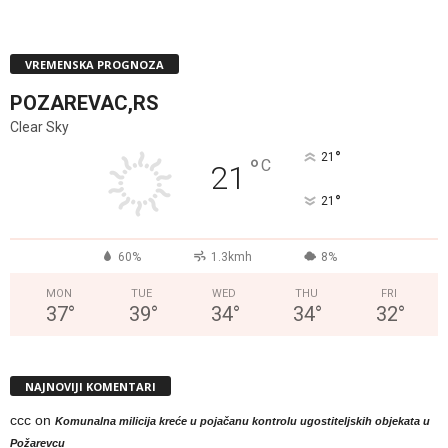
VREMENSKA PROGNOZA
POZAREVAC,RS
Clear Sky
°
21
°
C
21
°
21
60%
1.3kmh
8%
MON
TUE
WED
THU
FRI
37
°
39
°
34
°
34
°
32
°
NAJNOVIJI KOMENTARI
ccc
on
Komunalna milicija kreće u pojačanu kontrolu ugostiteljskih objekata u
Požarevcu