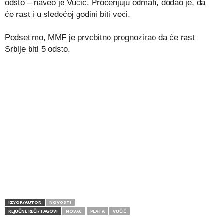
odsto – naveo je Vučić. Procenjuju odmah, dodao je, da
će rast i u sledećoj godini biti veći.
Podsetimo, MMF je prvobitno prognozirao da će rast
Srbije biti 5 odsto.
IZVOR/AUTOR
NOVOSTI
KLJUČNE REČI/TAGOVI
NOVAC
PLATA
VUČIĆ