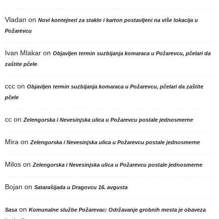
Vladan
on
Novi kontejneri za staklo i karton postavljeni na više lokacija u
Požarevcu
Ivan Mlakar
on
Objavljen termin suzbijanja komaraca u Požarevcu, pčelari da
zaštite pčele
ccc
on
Objavljen termin suzbijanja komaraca u Požarevcu, pčelari da zaštite
pčele
cc
on
Zelengorska i Nevesinjska ulica u Požarevcu postale jednosmerne
Mira
on
Zelengorska i Nevesinjska ulica u Požarevcu postale jednosmerne
Milos
on
Zelengorska i Nevesinjska ulica u Požarevcu postale jednosmerne
Bojan
on
Satarašijada u Dragovcu 16. avgusta
on
Sasa
Komunalne službe Požarevac: Održavanje grobnih mesta je obaveza