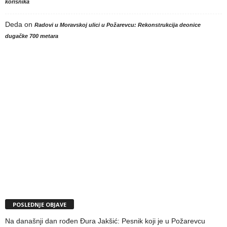
korisnika
Deda
on
Radovi u Moravskoj ulici u Požarevcu: Rekonstrukcija deonice
dugačke 700 metara
POSLEDNJE OBJAVE
Na današnji dan rođen Đura Jakšić: Pesnik koji je u Požarevcu