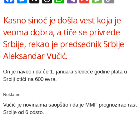
Link
Kasno sinoć je došla vest koja je
veoma dobra, a tiče se privrede
Srbije, rekao je predsednik Srbije
Aleksandar Vučić.
On je naveo i da će 1. januara sledeće godine plata u
Srbiji otići na 600 evra.
Reklame
Vućić je novinaima saopštio i da je MMF prognozirao rast
Srbije od 6 odsto.