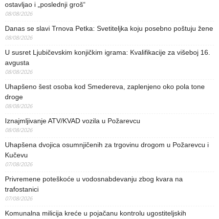
ostavljao i „poslednji groš“
08/08/2026
Danas se slavi Trnova Petka: Svetiteljka koju posebno poštuju žene
08/08/2026
U susret Ljubičevskim konjičkim igrama: Kvalifikacije za višeboj 16.
avgusta
08/08/2026
Uhapšeno šest osoba kod Smedereva, zaplenjeno oko pola tone
droge
08/08/2026
Iznajmljivanje ATV/KVAD vozila u Požarevcu
08/08/2026
Uhapšena dvojica osumnjičenih za trgovinu drogom u Požarevcu i
Kučevu
07/08/2026
Privremene poteškoće u vodosnabdevanju zbog kvara na
trafostanici
07/08/2026
Komunalna milicija kreće u pojačanu kontrolu ugostiteljskih