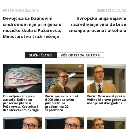
PRETHODNI ČLANAK
SLEDEĆI ČLANAK
Devojčica sa Daunovim
Evropska unija najavila
sindromom nije primljena u
razređivanje vina da bi se
muzičku školu u Požarevcu,
smanjio procenat alkohola
Ministarstvo traži rešenje
SLIČNI ČLANCI
VIŠE OD ISTOG AUTORA
Objavljene majske
Vučić najavio isplatu
Vučić: Novi most preko
zarade: Kolike su
6.000 dinara svim
Velike Morave gotov za
prosečne plate u
punoletnim
manje od dve godine
Požarevcu, Kostolcu i
građanima 22.
Braničevskom okrugu
septembra