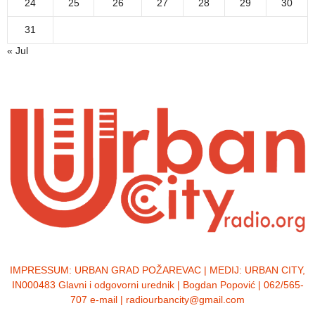
24
25
26
27
28
29
30
31
« Jul
IMPRESSUM:
URBAN GRAD POŽAREVAC | MEDIJ: URBAN CITY,
IN000483 Glavni i odgovorni urednik | Bogdan Popović | 062/565-
707 e-mail | radiourbancity@gmail.com