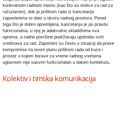
konkretnom radnom mestu (kao što su stolice za rad za
računarom), dok je prilikom rada iz kancelarije
zaposlenima to dato u okviru radnog prostora. Pored
toga što je dobro opremljena, kancelarija je po pravilu
fukncionalna, u njoj je adekvatno skladištena sva
oprema, a radne površine podržavaju upotrebu svih
sredstava za rad. Zaposleni su često u situaciji da prave
kompromise na ovom planu prilikom rada od kuće i
prostor u kojem borave za vreme radnog vremena
uglavnom nije sasvim funkcionalan u datom kontekstu.
Kolektiv i timska komunikacija