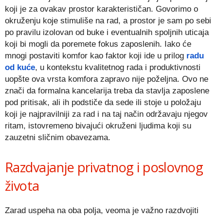
koji je za ovakav prostor karakterističan. Govorimo o
okruženju koje stimuliše na rad, a prostor je sam po sebi
po pravilu izolovan od buke i eventualnih spoljnih uticaja
koji bi mogli da poremete fokus zaposlenih. Iako će
mnogi postaviti komfor kao faktor koji ide u prilog
radu
od kuće
, u kontekstu kvalitetnog rada i produktivnosti
uopšte ova vrsta komfora zapravo nije poželjna. Ovo ne
znači da formalna kancelarija treba da stavlja zaposlene
pod pritisak, ali ih podstiče da sede ili stoje u položaju
koji je najpravilniji za rad i na taj način održavaju njegov
ritam, istovremeno bivajući okruženi ljudima koji su
zauzetni sličnim obavezama.
Razdvajanje privatnog i poslovnog
života
Zarad uspeha na oba polja, veoma je važno razdvojiti