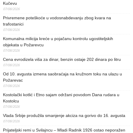
Kučevu
07/08/2026
Privremene poteškoće u vodosnabdevanju zbog kvara na
trafostanici
07/08/2026
Komunalna milicija kreće u pojačanu kontrolu ugostiteljskih
objekata u Požarevcu
07/08/2026
Cena evrodizela viša za dinar, benzin ostaje 202 dinara po litru
07/08/2026
Od 10. avgusta izmena saobraćaja na kružnom toku na ulazu u
Požarevac
07/08/2026
Kostolački kotlić i Etno sajam održani povodom Dana rudara u
Kostolcu
07/08/2026
Vlada Srbije produžila smanjenje akciza na gorivo do 16. avgusta
07/08/2026
Prijateljski remi u Svilajncu – Mladi Radnik 1926 ostao neporažen