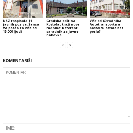
NSZ raspisala 11
Gradska opština
Više od 60 radnika
javnih poziva: Šansa
Kostolac traži nove
Autotransporta u
za posao za više od
radnike: Referent i
Kostolcu ostalo bez
15.000 ljudi
saradnik za javne
posla?
nabavke
KOMENTARIŠI