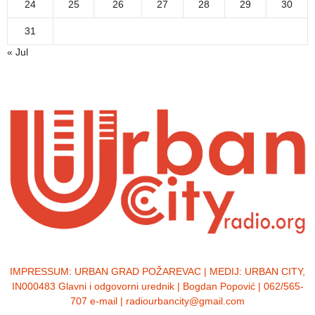
24
25
26
27
28
29
30
31
« Jul
IMPRESSUM:
URBAN GRAD POŽAREVAC | MEDIJ: URBAN CITY,
IN000483 Glavni i odgovorni urednik | Bogdan Popović | 062/565-
707 e-mail | radiourbancity@gmail.com