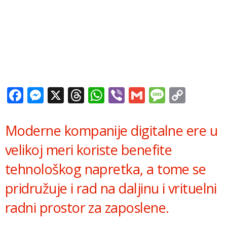
Facebook
Messenger
X
Threads
WhatsApp
Viber
Gmail
Messag
Copy
Link
Moderne kompanije digitalne ere u
velikoj meri koriste benefite
tehnološkog napretka, a tome se
pridružuje i rad na daljinu i vrituelni
radni prostor za zaposlene.