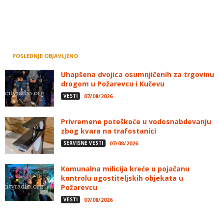
POSLEDNJE OBJAVLJENO
Uhapšena dvojica osumnjičenih za trgovinu
drogom u Požarevcu i Kučevu
VESTI
07/08/2026
Privremene poteškoće u vodosnabdevanju
zbog kvara na trafostanici
SERVISNE VESTI
07/08/2026
Komunalna milicija kreće u pojačanu
kontrolu ugostiteljskih objekata u
Požarevcu
VESTI
07/08/2026