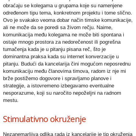
obraćaju se kolegama u grupama koje su namenjene
određenom tipu tema, konkretnom projektu i tome slično.
Ovo je svakako veoma dobar način timske komunikacije,
ali ne može da se poredi sa živom rečju. Naime,
komunikacija među kolegama ne može biti spontana i
ostaje mnogo prostora za nedorečenost ili pogrešna
tumačenja kada je u pitanju pisana reč, što je
dominantna praksa kada su internet konverzacije u
pitanju. Budući da kancelarija čini mogućom neposrednu
komunikaciju među članovima timova, radom iz nje mi
brže postižemo dogovore i spravljamo planove i
strategije, a istovremeno izbegavamo eventualne
nesporazume, koji su naročito nepoželjni na radnom
mestu.
Stimulativno okruženje
Nezanemarljiva odlika rada iz kancelarije je tip okruženja