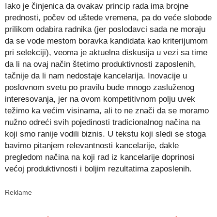
Iako je činjenica da ovakav princip rada ima brojne
prednosti, počev od uštede vremena, pa do veće slobode
prilikom odabira radnika (jer poslodavci sada ne moraju
da se vode mestom boravka kandidata kao kriterijumom
pri selekciji), veoma je aktuelna diskusija u vezi sa time
da li na ovaj način štetimo produktivnosti zaposlenih,
tačnije da li nam nedostaje kancelarija. Inovacije u
poslovnom svetu po pravilu bude mnogo zasluženog
interesovanja, jer na ovom kompetitivnom polju uvek
težimo ka većim visinama, ali to ne znači da se moramo
nužno odreći svih pojedinosti tradicionalnog načina na
koji smo ranije vodili biznis. U tekstu koji sledi se stoga
bavimo pitanjem relevantnosti kancelarije, dakle
pregledom načina na koji rad iz kancelarije doprinosi
većoj produktivnosti i boljim rezultatima zaposlenih.
Reklame