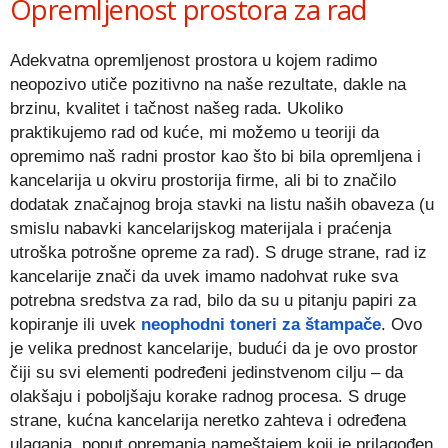
Opremljenost prostora za rad
Adekvatna opremljenost prostora u kojem radimo
neopozivo utiče pozitivno na naše rezultate, dakle na
brzinu, kvalitet i tačnost našeg rada. Ukoliko
praktikujemo rad od kuće, mi možemo u teoriji da
opremimo naš radni prostor kao što bi bila opremljena i
kancelarija u okviru prostorija firme, ali bi to značilo
dodatak značajnog broja stavki na listu naših obaveza (u
smislu nabavki kancelarijskog materijala i praćenja
utroška potrošne opreme za rad). S druge strane, rad iz
kancelarije znači da uvek imamo nadohvat ruke sva
potrebna sredstva za rad, bilo da su u pitanju papiri za
kopiranje ili uvek
neophodni toneri za štampače
. Ovo
je velika prednost kancelarije, budući da je ovo prostor
čiji su svi elementi podređeni jedinstvenom cilju – da
olakšaju i poboljšaju korake radnog procesa. S druge
strane, kućna kancelarija neretko zahteva i određena
ulaganja, poput opremanja nameštajem koji je prilagođen