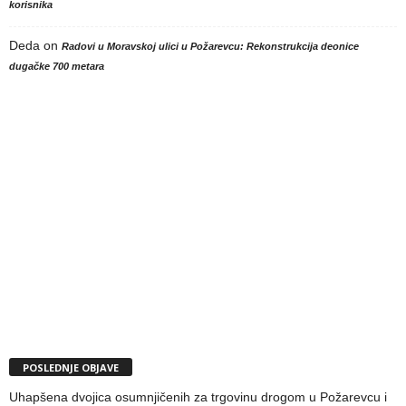
korisnika
Deda
on
Radovi u Moravskoj ulici u Požarevcu: Rekonstrukcija deonice
dugačke 700 metara
POSLEDNJE OBJAVE
Uhapšena dvojica osumnjičenih za trgovinu drogom u Požarevcu i