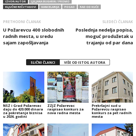
IZVOR/AUTOR
LJILJANA BUGARIN / PROMO
KLJUČNE REČI/TAGOVI
KANCELARIJA
POSAO
RAD OD KUĆE
PRETHODNI ČLANAK
SLEDEĆI ČLANAK
U Požarevcu 400 slobodnih
Poslednja nedelja popisa,
radnih mesta, u sredu
moguć produžetak u
sajam zapošljavanja
trajanju od par dana
SLIČNI ČLANCI
VIŠE OD ISTOG AUTORA
NSZ i Grad Požarevac
ZZJZ Požarevac
Prekršajni sud u
daju do 420.000 dinara
raspisao konkurs za
Požarevcu raspisao
za pokretanje biznisa
nova radna mesta
konkurs za pet radnih
u 2026. godini
mesta