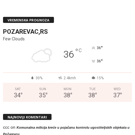
VREMENSKA PROGNOZA
POZAREVAC,RS
Few Clouds
°
36
°
C
36
°
36
30%
2.4kmh
15%
SAT
SUN
MON
TUE
WED
34
°
35
°
38
°
38
°
37
°
NAJNOVIJI KOMENTARI
ccc
on
Komunalna milicija kreće u pojačanu kontrolu ugostiteljskih objekata u
Požarevcu