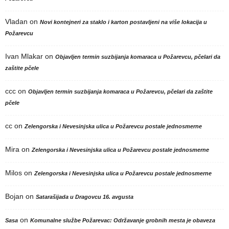
Vladan
on
Novi kontejneri za staklo i karton postavljeni na više lokacija u
Požarevcu
Ivan Mlakar
on
Objavljen termin suzbijanja komaraca u Požarevcu, pčelari da
zaštite pčele
ccc
on
Objavljen termin suzbijanja komaraca u Požarevcu, pčelari da zaštite
pčele
cc
on
Zelengorska i Nevesinjska ulica u Požarevcu postale jednosmerne
Mira
on
Zelengorska i Nevesinjska ulica u Požarevcu postale jednosmerne
Milos
on
Zelengorska i Nevesinjska ulica u Požarevcu postale jednosmerne
Bojan
on
Satarašijada u Dragovcu 16. avgusta
on
Sasa
Komunalne službe Požarevac: Održavanje grobnih mesta je obaveza