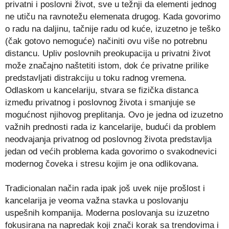
privatni i poslovni život, sve u težnji da elementi jednog
ne utiču na ravnotežu elemenata drugog. Kada govorimo
o radu na daljinu, tačnije radu od kuće, izuzetno je teško
(čak gotovo nemoguće) načiniti ovu više no potrebnu
distancu. Upliv poslovnih preokupacija u privatni život
može značajno naštetiti istom, dok će privatne prilike
predstavljati distrakciju u toku radnog vremena.
Odlaskom u kancelariju, stvara se fizička distanca
između privatnog i poslovnog života i smanjuje se
mogućnost njihovog preplitanja. Ovo je jedna od izuzetno
važnih prednosti rada iz kancelarije, budući da problem
neodvajanja privatnog od poslovnog života predstavlja
jedan od većih problema kada govorimo o svakodnevici
modernog čoveka i stresu kojim je ona odlikovana.
Tradicionalan način rada ipak još uvek nije prošlost i
kancelarija je veoma važna stavka u poslovanju
uspešnih kompanija. Moderna poslovanja su izuzetno
fokusirana na napredak koji znači korak sa trendovima i