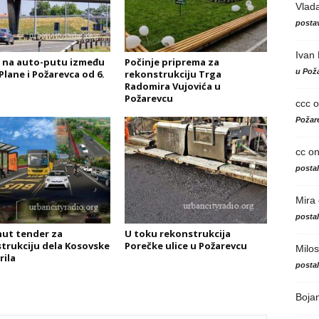
Vlad
postav
Ivan
 na auto-putu između
Počinje priprema za
u Poža
Plane i Požarevca od 6.
rekonstrukciju Trga
Radomira Vujovića u
Požarevcu
ccc
o
Požare
cc
o
posta
Mira
posta
ut tender za
U toku rekonstrukcija
trukciju dela Kosovske
Porečke ulice u Požarevcu
Milos
rila
posta
Boja