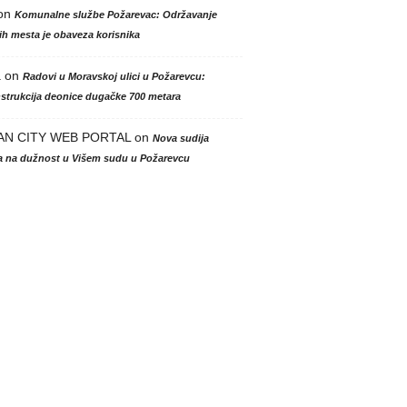
on
Komunalne službe Požarevac: Održavanje
h mesta je obaveza korisnika
a
on
Radovi u Moravskoj ulici u Požarevcu:
strukcija deonice dugačke 700 metara
AN CITY WEB PORTAL
on
Nova sudija
la na dužnost u Višem sudu u Požarevcu