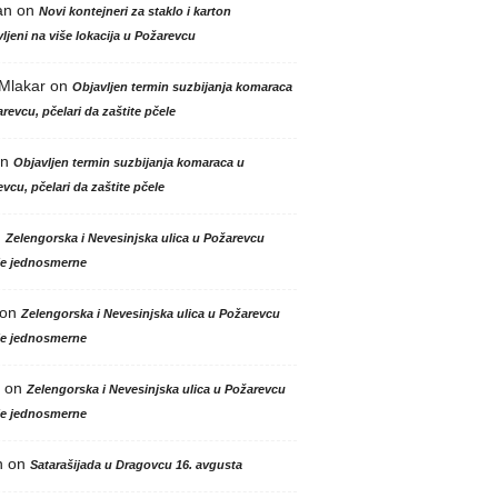
an
on
Novi kontejneri za staklo i karton
ljeni na više lokacija u Požarevcu
 Mlakar
on
Objavljen termin suzbijanja komaraca
revcu, pčelari da zaštite pčele
n
Objavljen termin suzbijanja komaraca u
vcu, pčelari da zaštite pčele
n
Zelengorska i Nevesinjska ulica u Požarevcu
le jednosmerne
on
Zelengorska i Nevesinjska ulica u Požarevcu
le jednosmerne
on
Zelengorska i Nevesinjska ulica u Požarevcu
le jednosmerne
n
on
Satarašijada u Dragovcu 16. avgusta