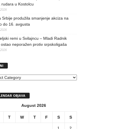
 rudara u Kostolcu
/2026
 Srbije produžila smanjenje akciza na
o do 16. avgusta
/2026
teljski remi u Svilajncu – Mladi Radnik
ostao neporažen protiv srpskoligaša
/2026
NI
I
LENDAR OBJAVA
August 2026
T
W
T
F
S
S
1
2