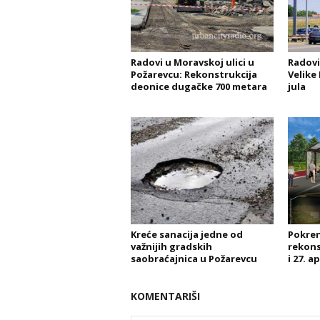
Radovi u Moravskoj ulici u
Radovi
Požarevcu: Rekonstrukcija
Velike 
deonice dugačke 700 metara
jula
Kreće sanacija jedne od
Pokren
važnijih gradskih
rekons
saobraćajnica u Požarevcu
i 27. ap
KOMENTARIŠI