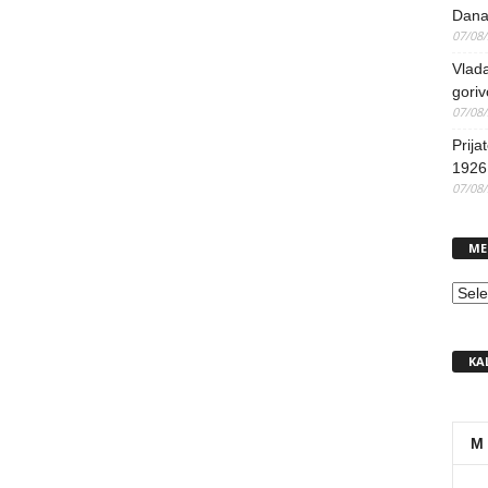
Dana
07/08
Vlada
goriv
07/08
Prija
1926 
07/08
ME
MEN
KA
M