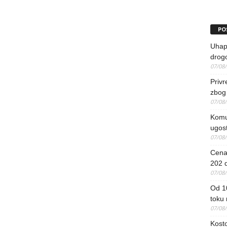
PO
Uhapš
drog
07/08
Priv
zbog 
07/08
Komun
ugost
07/08
Cena 
202 d
07/08
Od 1
toku
07/08
Kosto