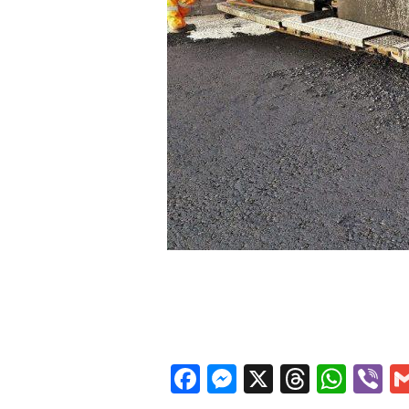
Facebook
Messenger
X
Thread
Wha
V