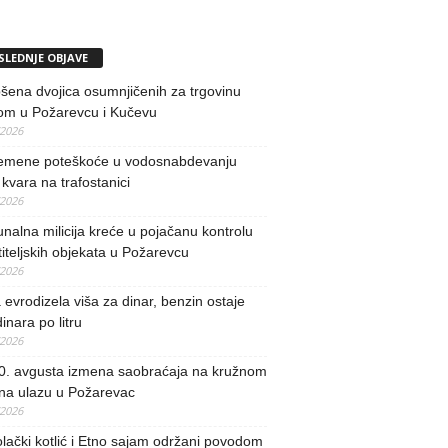
SLEDNJE OBJAVE
ena dvojica osumnjičenih za trgovinu
om u Požarevcu i Kučevu
/2026
remene poteškoće u vodosnabdevanju
kvara na trafostanici
/2026
alna milicija kreće u pojačanu kontrolu
iteljskih objekata u Požarevcu
/2026
evrodizela viša za dinar, benzin ostaje
inara po litru
/2026
0. avgusta izmena saobraćaja na kružnom
 na ulazu u Požarevac
/2026
lački kotlić i Etno sajam održani povodom