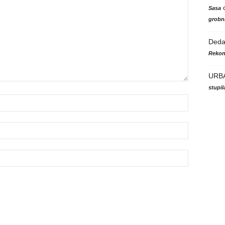
Sasa
grobni
Ded
Rekon
URB
stupi