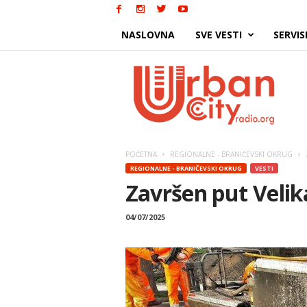
NASLOVNA
SVE VESTI
SERVIS
Urban
City
POČETNA
REGIONALNE - BRANIČEVSKI OKRUG
REGIONALNE - BRANIČEVSKI OKRUG
VESTI
Završen put Velik
04/07/2025