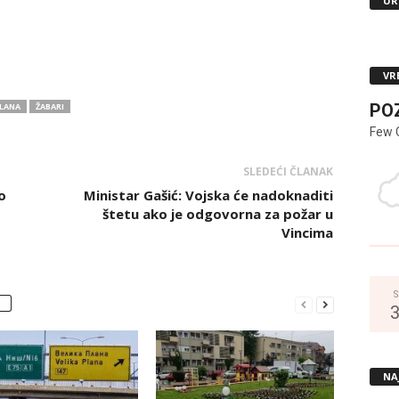
UR
VR
PO
PLANA
ŽABARI
Few 
SLEDEĆI ČLANAK
o
Ministar Gašić: Vojska će nadoknaditi
štetu ako je odgovorna za požar u
Vincima
S
NA