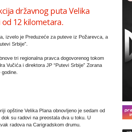
kcija državnog puta Velika
i od 12 kilometara.
a, izvelo je Preduzeće za puteve iz Požarevca, a
utevi Srbije”.
obnove tri regionalna pravca dogovorenog tokom
a Vučića i direktora JP “Putevi Srbije” Zorana
 godine.
riji opštine Velika Plana obnovljeno je sedam od
, dok su radovi na preostala dva u toku. U
avak radova na Carigradskom drumu.