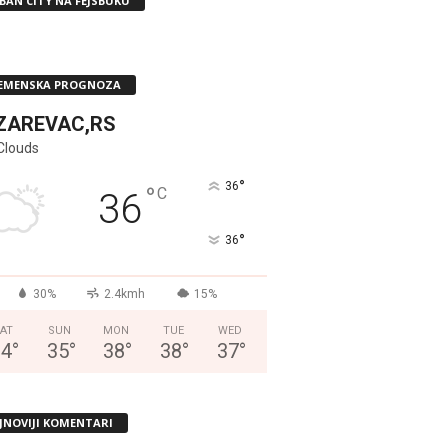
BAN CITY NA FEJSBUKU
EMENSKA PROGNOZA
ZAREVAC,RS
Clouds
°
36
°
C
36
°
36
30%
2.4kmh
15%
AT
SUN
MON
TUE
WED
34
°
35
°
38
°
38
°
37
°
JNOVIJI KOMENTARI