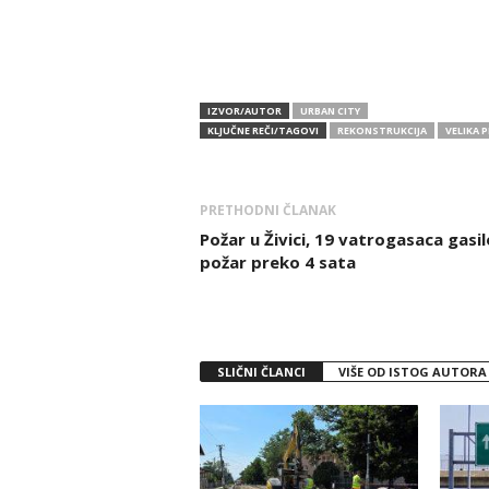
IZVOR/AUTOR
URBAN CITY
KLJUČNE REČI/TAGOVI
REKONSTRUKCIJA
VELIKA 
PRETHODNI ČLANAK
Požar u Živici, 19 vatrogasaca gasil
požar preko 4 sata
SLIČNI ČLANCI
VIŠE OD ISTOG AUTORA