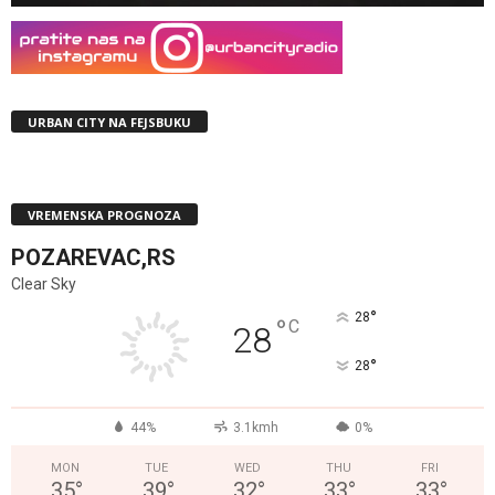
URBAN CITY NA FEJSBUKU
VREMENSKA PROGNOZA
POZAREVAC,RS
Clear Sky
°
28
°
C
28
°
28
44%
3.1kmh
0%
MON
TUE
WED
THU
FRI
35
°
39
°
32
°
33
°
33
°