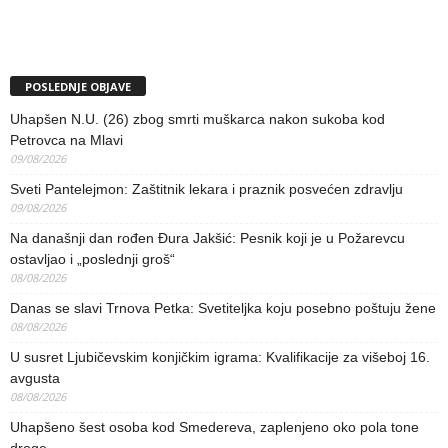
POSLEDNJE OBJAVE
Uhapšen N.U. (26) zbog smrti muškarca nakon sukoba kod
Petrovca na Mlavi
09/08/2026
Sveti Pantelejmon: Zaštitnik lekara i praznik posvećen zdravlju
09/08/2026
Na današnji dan rođen Đura Jakšić: Pesnik koji je u Požarevcu
ostavljao i „poslednji groš“
08/08/2026
Danas se slavi Trnova Petka: Svetiteljka koju posebno poštuju žene
08/08/2026
U susret Ljubičevskim konjičkim igrama: Kvalifikacije za višeboj 16.
avgusta
08/08/2026
Uhapšeno šest osoba kod Smedereva, zaplenjeno oko pola tone
droge