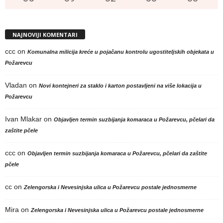
NAJNOVIJI KOMENTARI
ccc
on
Komunalna milicija kreće u pojačanu kontrolu ugostiteljskih objekata u
Požarevcu
Vladan
on
Novi kontejneri za staklo i karton postavljeni na više lokacija u
Požarevcu
Ivan Mlakar
on
Objavljen termin suzbijanja komaraca u Požarevcu, pčelari da
zaštite pčele
ccc
on
Objavljen termin suzbijanja komaraca u Požarevcu, pčelari da zaštite
pčele
cc
on
Zelengorska i Nevesinjska ulica u Požarevcu postale jednosmerne
Mira
on
Zelengorska i Nevesinjska ulica u Požarevcu postale jednosmerne