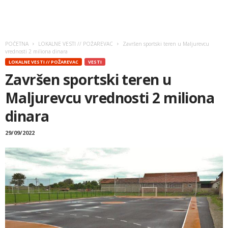
POČETNA
LOKALNE VESTI // POŽAREVAC
Završen sportski teren u Maljurevcu
vrednosti 2 miliona dinara
LOKALNE VESTI // POŽAREVAC
VESTI
Završen sportski teren u
Maljurevcu vrednosti 2 miliona
dinara
29/09/2022