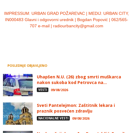
IMPRESSUM:
URBAN GRAD POŽAREVAC | MEDIJ: URBAN CITY,
IN000483 Glavni i odgovorni urednik | Bogdan Popović | 062/565-
707 e-mail | radiourbancity@gmail.com
POSLEDNJE OBJAVLJENO
Uhapšen N.U. (26) zbog smrti muškarca
nakon sukoba kod Petrovca na...
VESTI
09/08/2026
Sveti Pantelejmon: Zaštitnik lekara i
praznik posvećen zdravlju
NACIONALNE VESTI
09/08/2026