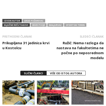
IZVOR/AUTOR
GRAD POŽAREVAC
KLJUČNE REČI/TAGOVI
INVESTICIJE
MALJURVAC
SPORTSKI TEREN
PRETHODNI ČLANAK
SLEDEĆI ČLANAK
Prikupljena 31 jedinica krvi
Ružić: Nema razloga da
u Kostolcu
nastava na fakultetima ne
počne po neposrednom
modelu
SLIČNI ČLANCI
VIŠE OD ISTOG AUTORA