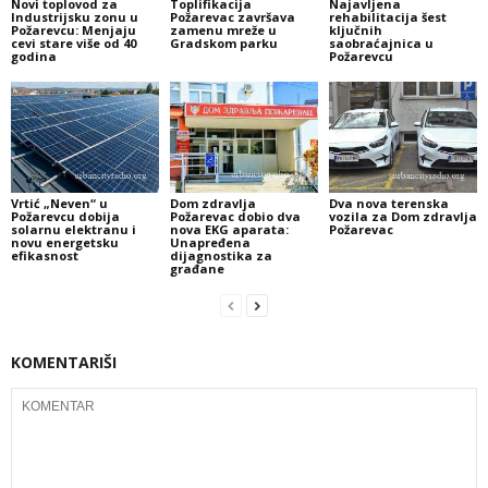
Novi toplovod za
Toplifikacija
Najavljena
Industrijsku zonu u
Požarevac završava
rehabilitacija šest
Požarevcu: Menjaju
zamenu mreže u
ključnih
cevi stare više od 40
Gradskom parku
saobraćajnica u
godina
Požarevcu
Vrtić „Neven“ u
Dom zdravlja
Dva nova terenska
Požarevcu dobija
Požarevac dobio dva
vozila za Dom zdravlja
solarnu elektranu i
nova EKG aparata:
Požarevac
novu energetsku
Unapređena
efikasnost
dijagnostika za
građane
KOMENTARIŠI