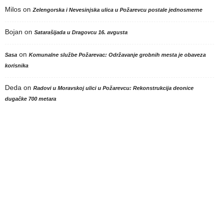
Milos
on
Zelengorska i Nevesinjska ulica u Požarevcu postale jednosmerne
Bojan
on
Satarašijada u Dragovcu 16. avgusta
on
Sasa
Komunalne službe Požarevac: Održavanje grobnih mesta je obaveza
korisnika
Deda
on
Radovi u Moravskoj ulici u Požarevcu: Rekonstrukcija deonice
dugačke 700 metara