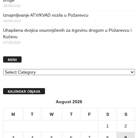
08/08/2026
Iznajmljivanje ATV/KVAD vozila u Požarevcu
08/08/2026
Uhapšena dvojica osumnjičenih za trgovinu drogom u Požarevcu i
Kučevu
07/08/2026
MENI
MENI
KALENDAR OBJAVA
August 2026
M
T
W
T
F
S
S
1
2
3
4
5
6
7
8
9