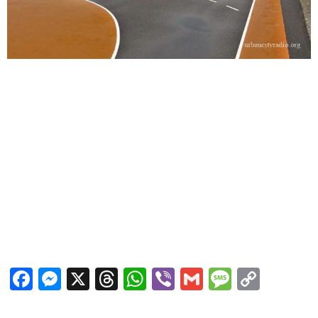
Facebook
Messenger
X
Threads
WhatsApp
Viber
Gmail
Messag
Copy
Link