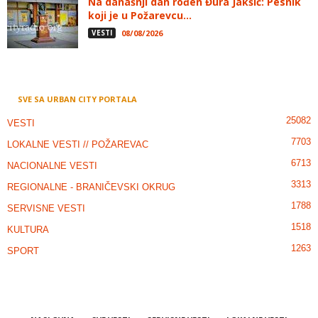
Na današnji dan rođen Đura Jakšić: Pesnik
koji je u Požarevcu...
VESTI
08/08/2026
SVE SA URBAN CITY PORTALA
25082
VESTI
7703
LOKALNE VESTI // POŽAREVAC
6713
NACIONALNE VESTI
3313
REGIONALNE - BRANIČEVSKI OKRUG
1788
SERVISNE VESTI
1518
KULTURA
1263
SPORT