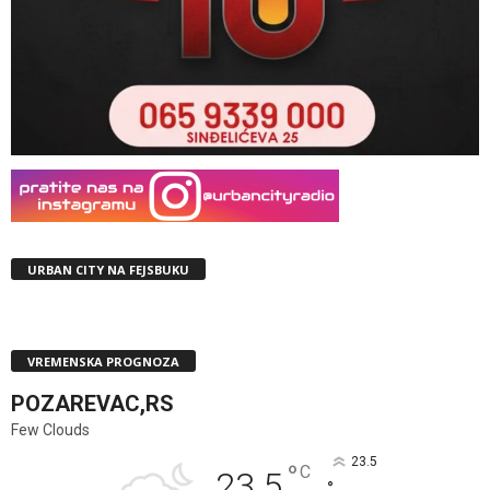
URBAN CITY NA FEJSBUKU
VREMENSKA PROGNOZA
POZAREVAC,RS
Few Clouds
23.5
°
C
23.5
°