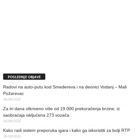
POSLEDNJE OBJAVE
Radovi na auto-putu kod Smedereva i na deonici Vodanj – Mali
Požarevac
06/08/2026
Za tri dana otkriveno više od 19.000 prekoračenja brzine, iz
saobraćaja isključena 273 vozača
06/08/2026
Kako radi sistem preporuka igara i kako ga iskoristiti za bolji RTP
06/08/2026