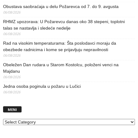
Obustava saobraćaja u delu Požarevca od 7. do 9. avgusta
06/08/2026
RHMZ upozorava: U Požarevcu danas oko 38 stepeni, toplotni
talas se nastavlja i sledeće nedelje
06/08/2026
Rad na visokim temperaturama: Šta poslodavci moraju da
obezbede radnicima i kome se prijavljuju nepravilnosti
06/08/2026
Obeležen Dan rudara u Starom Kostolcu, položeni venci na
Majdanu
06/08/2026
Jedna osoba poginula u požaru u Lučici
06/08/2026
MENI
MENI