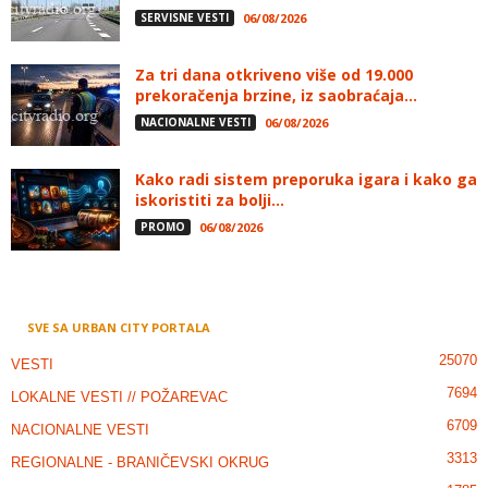
SERVISNE VESTI
06/08/2026
Za tri dana otkriveno više od 19.000
prekoračenja brzine, iz saobraćaja...
NACIONALNE VESTI
06/08/2026
Kako radi sistem preporuka igara i kako ga
iskoristiti za bolji...
PROMO
06/08/2026
SVE SA URBAN CITY PORTALA
25070
VESTI
7694
LOKALNE VESTI // POŽAREVAC
6709
NACIONALNE VESTI
3313
REGIONALNE - BRANIČEVSKI OKRUG