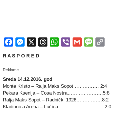
Facebook
Messenger
X
Threads
WhatsApp
Viber
Gmail
Messag
Copy
Link
R A S P O R E D
Reklame
Sreda 14.12.2016. god
Monte Kristo – Ralja Maks Sopot……………. 2:4
Pekara Ksenija – Cosa Nostra………………….5:8
Ralja Maks Sopot – Radnički 1926…………….8:2
Kladionica Arena – Lučica………………………..2:0