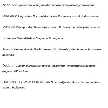
cc
on
Zelengorska i Nevesinjska ulica u Požarevcu postale jednosmerne
Mira
on
Zelengorska i Nevesinjska ulica u Požarevcu postale jednosmerne
Milos
on
Zelengorska i Nevesinjska ulica u Požarevcu postale jednosmerne
Bojan
on
Satarašijada u Dragovcu 16. avgusta
on
Sasa
Komunalne službe Požarevac: Održavanje grobnih mesta je obaveza
korisnika
Deda
on
Radovi u Moravskoj ulici u Požarevcu: Rekonstrukcija deonice
dugačke 700 metara
URBAN CITY WEB PORTAL
on
Nova sudija stupila na dužnost u Višem
sudu u Požarevcu