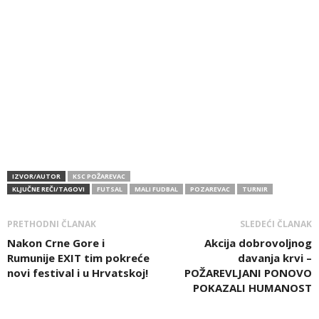
IZVOR/AUTOR
KSC POŽAREVAC
KLJUČNE REČI/TAGOVI
FUTSAL
MALI FUDBAL
POZAREVAC
TURNIR
PRETHODNI ČLANAK
SLEDEĆI ČLANAK
Nakon Crne Gore i
Akcija dobrovoljnog
Rumunije EXIT tim pokreće
davanja krvi –
novi festival i u Hrvatskoj!
POŽAREVLJANI PONOVO
POKAZALI HUMANOST