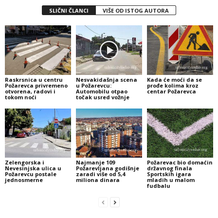
SLIČNI ČLANCI
VIŠE OD ISTOG AUTORA
Raskrsnica u centru
Nesvakidašnja scena
Kada će moći da se
Požarevca privremeno
u Požarevcu:
prođe kolima kroz
otvorena, radovi i
Automobilu otpao
centar Požarevca
tokom noći
točak usred vožnje
Zelengorska i
Najmanje 109
Požarevac bio domaćin
Nevesinjska ulica u
Požarevljana godišnje
državnog finala
Požarevcu postale
zaradi više od 5,4
Sportskih igara
jednosmerne
miliona dinara
mladih u malom
fudbalu