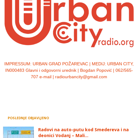
IMPRESSUM:
URBAN GRAD POŽAREVAC | MEDIJ: URBAN CITY,
IN000483 Glavni i odgovorni urednik | Bogdan Popović | 062/565-
707 e-mail | radiourbancity@gmail.com
POSLEDNJE OBJAVLJENO
Radovi na auto-putu kod Smedereva i na
deonici Vodanj – Mali...