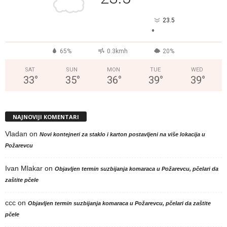
23.5
°
65%
0.3kmh
20%
SAT
SUN
MON
TUE
WED
33
°
35
°
36
°
39
°
39
°
NAJNOVIJI KOMENTARI
Vladan
on
Novi kontejneri za staklo i karton postavljeni na više lokacija u
Požarevcu
Ivan Mlakar
on
Objavljen termin suzbijanja komaraca u Požarevcu, pčelari da
zaštite pčele
ccc
on
Objavljen termin suzbijanja komaraca u Požarevcu, pčelari da zaštite
pčele