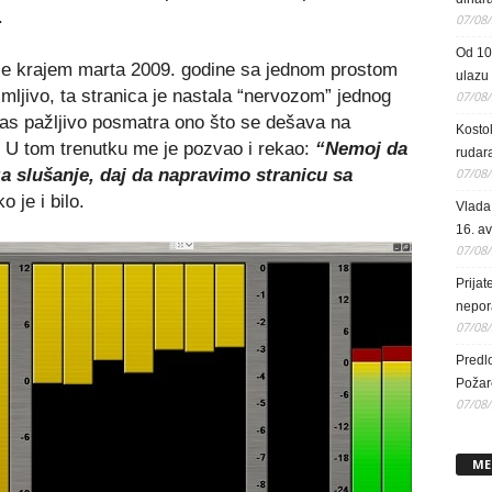
.
07/08
Od 10
kla je krajem marta 2009. godine sa jednom prostom
ulazu
ljivo, ta stranica je nastala “nervozom” jednog
07/08
nas pažljivo posmatra ono što se dešava na
Kosto
.
U tom trenutku me je pozvao i rekao:
“Nemoj da
rudar
 za slušanje, daj da napravimo stranicu sa
07/08
ko je i bilo.
Vlada 
16. a
07/08
Prijat
nepor
07/08
Predlo
Požare
07/08
ME