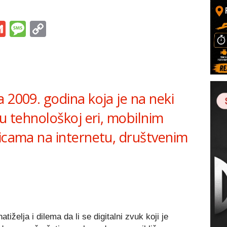
s
tsApp
iber
Gmail
Message
Copy
Link
 2009. godina koja je na neki
 u tehnološkoj eri, mobilnim
nicama na internetu, društvenim
iželja i dilema da li se digitalni zvuk koji je