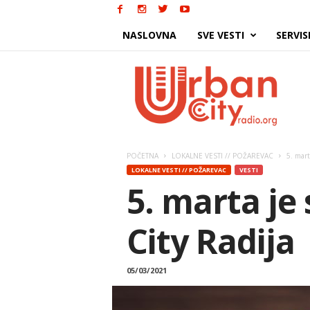
NASLOVNA
SVE VESTI
SERVIS
Urban
City
POČETNA
LOKALNE VESTI // POŽAREVAC
5. mart
LOKALNE VESTI // POŽAREVAC
VESTI
5. marta je
City Radija
05/03/2021