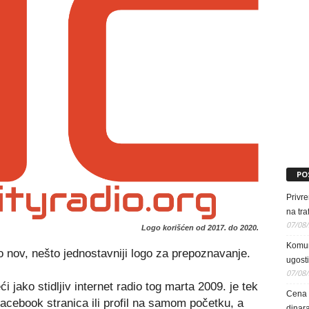
PO
Privr
na tra
07/08
Logo korišćen od 2017. do 2020.
Komun
 nov, nešto jednostavniji logo za prepoznavanje.
ugosti
07/08
eći jako stidljiv internet radio tog marta 2009. je tek
Cena e
i facebook stranica ili profil na samom početku, a
dinara