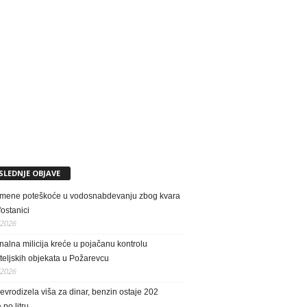
SLEDNJE OBJAVE
emene poteškoće u vodosnabdevanju zbog kvara
fostanici
/2026
alna milicija kreće u pojačanu kontrolu
teljskih objekata u Požarevcu
/2026
vrodizela viša za dinar, benzin ostaje 202
 po litru