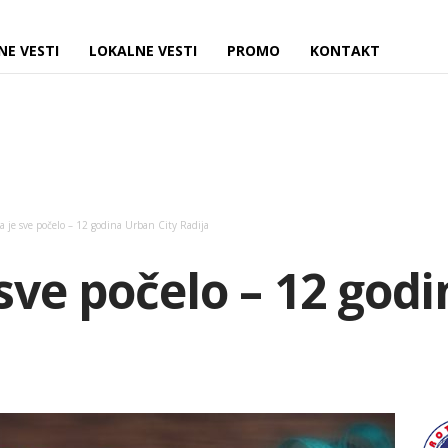
NE VESTI
LOKALNE VESTI
PROMO
KONTAKT
a je sve počelo – 12 godina Urban City Radija
 sve počelo – 12 god