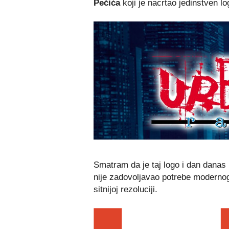
Pečića
koji je nacrtao jedinstven lo
Smatram da je taj logo i dan danas b
nije zadovoljavao potrebe modernog d
sitnijoj rezoluciji.