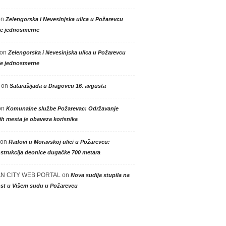
on
Zelengorska i Nevesinjska ulica u Požarevcu
le jednosmerne
on
Zelengorska i Nevesinjska ulica u Požarevcu
le jednosmerne
on
Satarašijada u Dragovcu 16. avgusta
on
Komunalne službe Požarevac: Održavanje
h mesta je obaveza korisnika
on
Radovi u Moravskoj ulici u Požarevcu:
strukcija deonice dugačke 700 metara
N CITY WEB PORTAL
on
Nova sudija stupila na
st u Višem sudu u Požarevcu