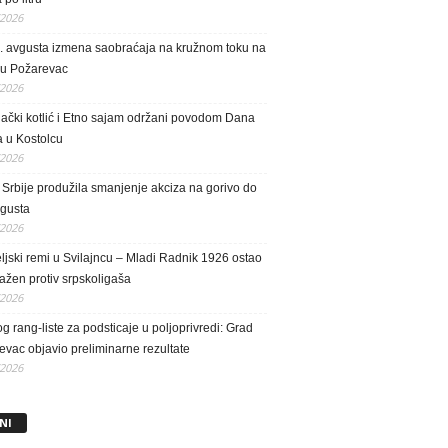
/2026
. avgusta izmena saobraćaja na kružnom toku na
 u Požarevac
/2026
lački kotlić i Etno sajam održani povodom Dana
a u Kostolcu
/2026
Srbije produžila smanjenje akciza na gorivo do
vgusta
/2026
eljski remi u Svilajncu – Mladi Radnik 1926 ostao
ažen protiv srpskoligaša
/2026
g rang-liste za podsticaje u poljoprivredi: Grad
vac objavio preliminarne rezultate
/2026
NI