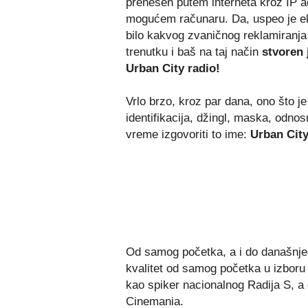
prenesen putem interneta kroz IP 
mogućem računaru. Da, uspeo je ek
bilo kakvog zvaničnog reklamiranja
trenutku i baš na taj način
stvoren 
Urban City radio!
Vrlo brzo, kroz par dana, ono što je
identifikacija, džingl, maska, odnos
vreme izgovoriti to ime:
Urban City
Od samog početka, a i do današnjeg 
kvalitet od samog početka u izboru 
kao spiker nacionalnog Radija S, a 
Cinemania.