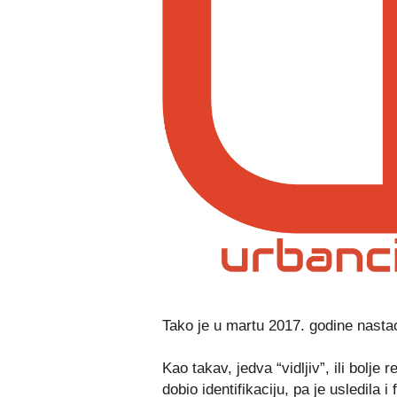
Tako je u martu 2017. godine nastao
Kao takav, jedva “vidljiv”, ili bolje r
dobio identifikaciju, pa je usledila 