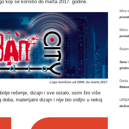
go koji se koristio do marta 2017. godine.
Mira
posta
Milos
posta
Bojan
Sasa
grobni
Deda
Logo korišćen od 2009. do marta 2017.
Rekon
olje rešenje, dizajn i sve ostalo, osim što više
oba, materijalni dizajn i nije bio vidljiv u nekoj
URBA
dužno