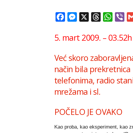
Facebook
Messenger
X
Thread
Wha
V
5. mart 2009. – 03.52h
Već skoro zaboravljena
način bila prekretnica
telefonima, radio sta
mrežama i sl.
POČELO JE OVAKO
Kao proba, kao eksperiment, kao znat