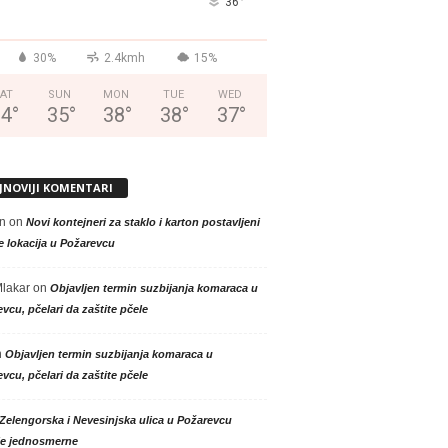
°
36
30%
2.4kmh
15%
AT
SUN
MON
TUE
WED
34
°
35
°
38
°
38
°
37
°
JNOVIJI KOMENTARI
n
on
Novi kontejneri za staklo i karton postavljeni
e lokacija u Požarevcu
Mlakar
on
Objavljen termin suzbijanja komaraca u
vcu, pčelari da zaštite pčele
n
Objavljen termin suzbijanja komaraca u
vcu, pčelari da zaštite pčele
Zelengorska i Nevesinjska ulica u Požarevcu
le jednosmerne