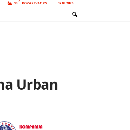
C
POZAREVAC,RS
07.08.2026.
36
ina Urban