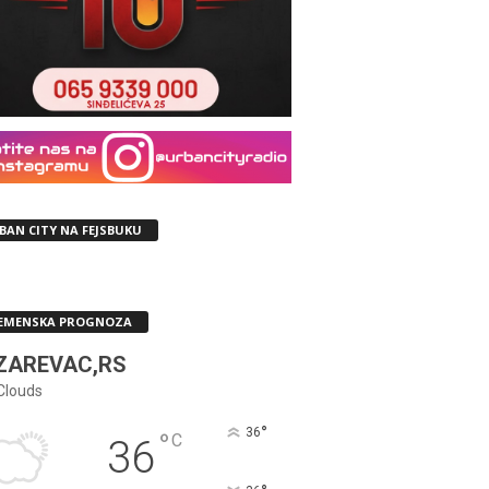
BAN CITY NA FEJSBUKU
EMENSKA PROGNOZA
ZAREVAC,RS
Clouds
°
36
°
C
36