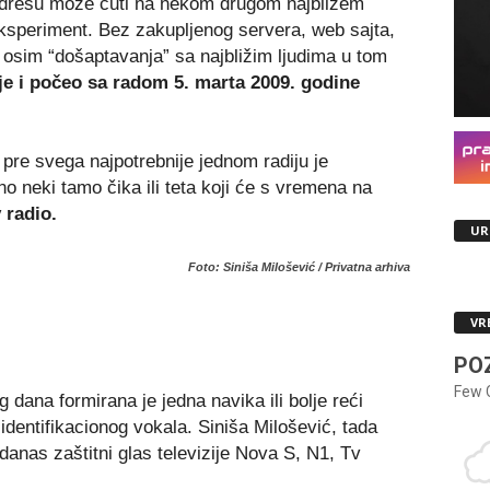
adresu može čuti na nekom drugom najbližem
speriment. Bez zakupljenog servera, web sajta,
 osim “došaptavanja” sa najbližim ljudima u tom
je i počeo sa radom 5. marta 2009. godine
 pre svega najpotrebnije jednom radiju je
no neki tamo čika ili teta koji će s vremena na
 radio.
UR
Foto: Siniša Milošević / Privatna arhiva
VR
PO
Few 
dana formirana je jedna navika ili bolje reći
identifikacionog vokala. Siniša Milošević, tada
danas zaštitni glas televizije Nova S, N1, Tv