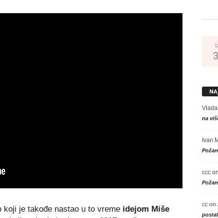
S
NA
Vlada
na viš
Ivan 
Požare
ccc
o
Požare
cc
on
koji je takođe nastao u to vreme
idejom Miše
posta