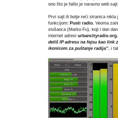
ono što je falilo je naravno web sajt
Prvi sajt ili bolje reći stranica ni
funkcijom:
Pusti radio.
Veoma zanim
slušaoca (Marko Fu), koji i dan da
internet adresi
urbancityradio.org
deliš IP adresu na fejsu kao link
ikonicom za puštanje radija”
, i ta