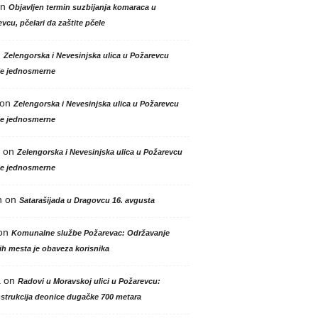
n
Objavljen termin suzbijanja komaraca u
vcu, pčelari da zaštite pčele
n
Zelengorska i Nevesinjska ulica u Požarevcu
le jednosmerne
on
Zelengorska i Nevesinjska ulica u Požarevcu
le jednosmerne
on
Zelengorska i Nevesinjska ulica u Požarevcu
le jednosmerne
n
on
Satarašijada u Dragovcu 16. avgusta
on
Komunalne službe Požarevac: Održavanje
h mesta je obaveza korisnika
a
on
Radovi u Moravskoj ulici u Požarevcu:
strukcija deonice dugačke 700 metara