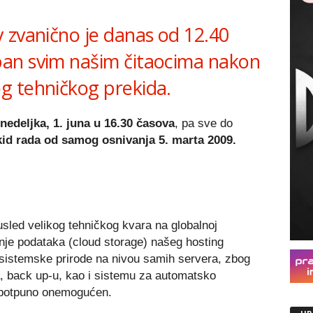
Link
 zvanično je danas od 12.40
an svim našim čitaocima nakon
g tehničkog prekida.
nedeljka, 1. juna u 16.30 časova
, pa sve do
kid rada od samog osnivanja 5. marta 2009.
sled velikog tehničkog kvara na globalnoj
tenje podataka (cloud storage) našeg hosting
sistemske prirode na nivou samih servera, zbog
a, back up-u, kao i sistemu za automatsko
 potpuno onemogućen.