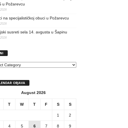
 u Požarevcu
/2026
ci na specijalističkoj obuci u Požarevcu
/2026
jski susreti sela 14. avgusta u Šapinu
/2026
NI
I
LENDAR OBJAVA
August 2026
T
W
T
F
S
S
1
2
4
5
6
7
8
9