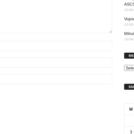
ASCS
05/08
Vojni
05/08
Mihol
05/08
ME
MEN
KA
M
3