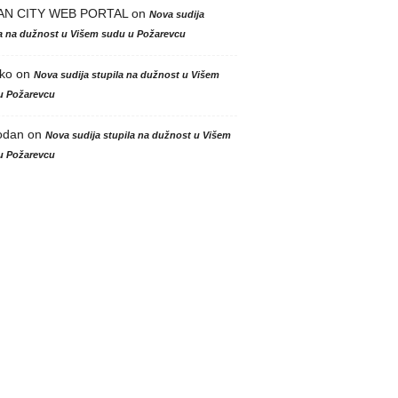
AN CITY WEB PORTAL
on
Nova sudija
la na dužnost u Višem sudu u Požarevcu
ko
on
Nova sudija stupila na dužnost u Višem
u Požarevcu
odan
on
Nova sudija stupila na dužnost u Višem
u Požarevcu