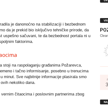
UR
VR
adila je danonoćno na stabilizaciji i bezbednom
PO
 da je prekid bio isključivo tehničke prirode, da
ost uspešno sačuvani, te da bezbednost portala ni u
Clear
spoljnim faktorima.
taocima
na stoji na raspolaganju građanima Požarevca,
emeno i tačno informisanje, posebno u trenucima
u minut. Sve najbitnije informacije plasirala smo
ovih nekoliko dana.
vernim čitaocima i poslovnim partnerima zbog
NA