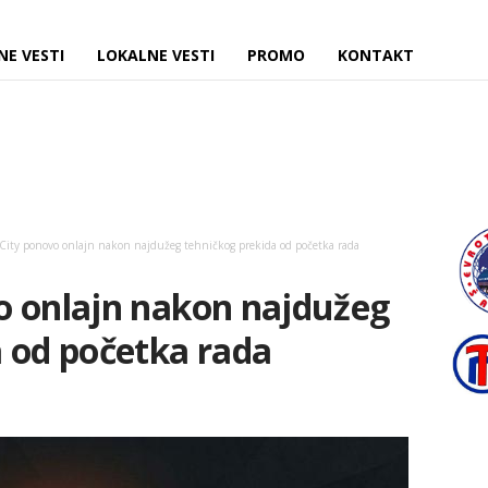
NE VESTI
LOKALNE VESTI
PROMO
KONTAKT
City ponovo onlajn nakon najdužeg tehničkog prekida od početka rada
o onlajn nakon najdužeg
 od početka rada