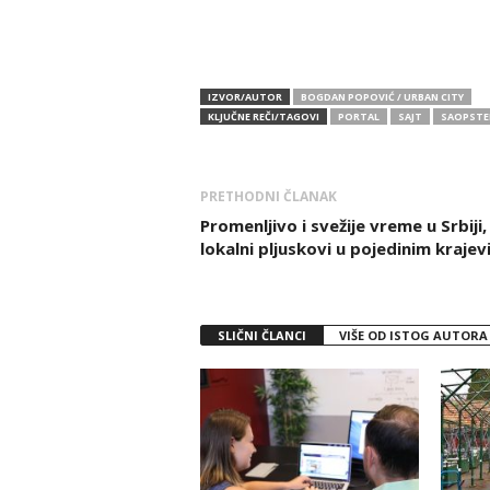
IZVOR/AUTOR
BOGDAN POPOVIĆ / URBAN CITY
KLJUČNE REČI/TAGOVI
PORTAL
SAJT
SAOPSTE
PRETHODNI ČLANAK
Promenljivo i svežije vreme u Srbiji,
lokalni pljuskovi u pojedinim kraje
SLIČNI ČLANCI
VIŠE OD ISTOG AUTORA