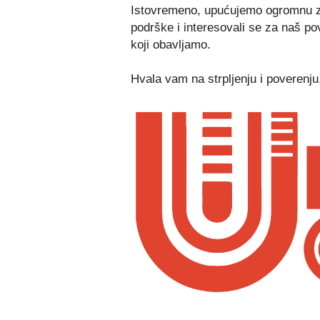
Istovremeno, upućujemo ogromnu za
podrške i interesovali se za naš po
koji obavljamo.
Hvala vam na strpljenju i poverenju