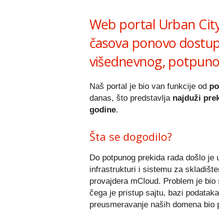
Web portal Urban City
časova ponovo dostup
višednevnog, potpuno
Naš portal je bio van funkcije od
po
danas, što predstavlja
najduži pre
godine
.
Šta se dogodilo?
Do potpunog prekida rada došlo je u
infrastrukturi i sistemu za skladiš
provajdera mCloud. Problem je bio 
čega je pristup sajtu, bazi podatak
preusmeravanje naših domena bio