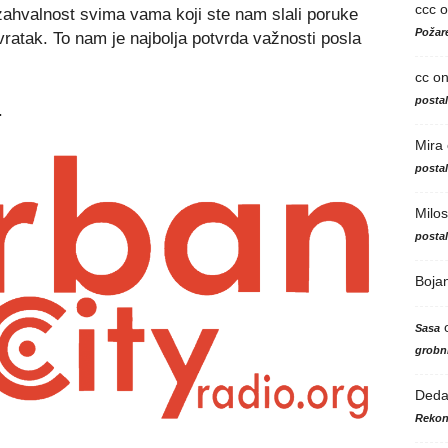
ccc
o
hvalnost svima vama koji ste nam slali poruke
Požare
vratak. To nam je najbolja potvrda važnosti posla
cc
o
posta
.
Mira
posta
Milos
posta
Boja
Sasa
grobni
Ded
Rekon