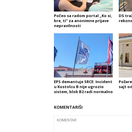
Počeo sa radom portal „Ko si,
DS tra
bre, ti“ za anonimne prijave
rekons
nepravilnosti
EPS demantuje SRCE: Incident
Požare
u Kostolcu B nije ugrozio
sajt od
sistem, blok B2 radi normalno
KOMENTARIŠI