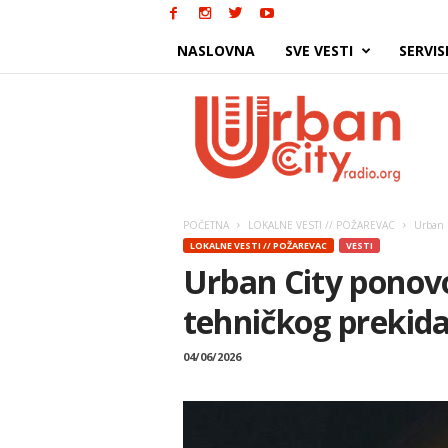
NASLOVNA
SVE VESTI
SERVIS
Urban
City
POČETNA
LOKALNE VESTI // POŽAREVAC
Urban 
LOKALNE VESTI // POŽAREVAC
VESTI
Urban City ponov
tehničkog prekida
04/06/2026