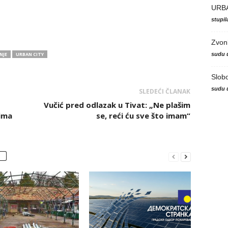
URB
stupi
Zvon
sudu 
NJE
URBAN CITY
Slob
sudu 
SLEDEĆI ČLANAK
Vučić pred odlazak u Tivat: „Ne plašim
vima
se, reći ću sve što imam“