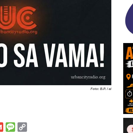
Foto: B.P. / ai
s
tsApp
iber
Gmail
Message
Copy