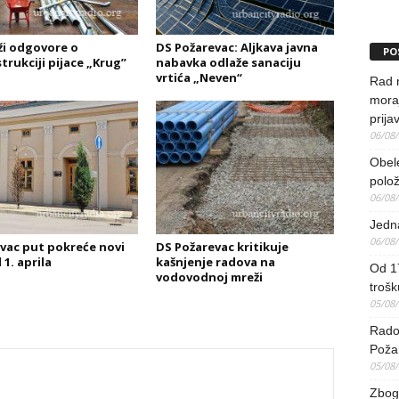
ži odgovore o
DS Požarevac: Aljkava javna
PO
trukciji pijace „Krug”
nabavka odlaže sanaciju
vrtića „Neven“
Rad 
mora
prija
06/08
Obel
polo
06/08
Jedna
06/08
vac put pokreće novi
DS Požarevac kritikuje
 1. aprila
kašnjenje radova na
Od 17
vodovodnoj mreži
trošk
05/08
Radov
Poža
05/08
Zbog 