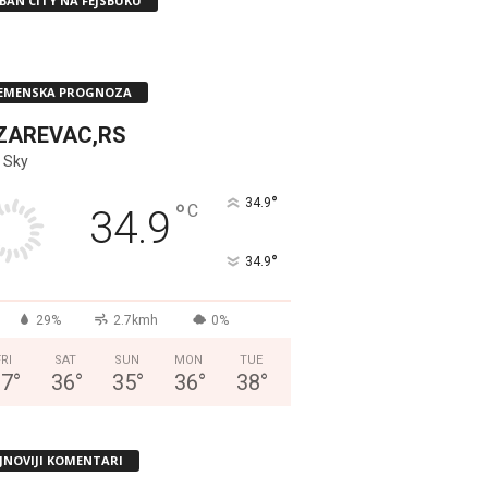
BAN CITY NA FEJSBUKU
EMENSKA PROGNOZA
ZAREVAC,RS
 Sky
°
34.9
°
C
34.9
°
34.9
29%
2.7kmh
0%
FRI
SAT
SUN
MON
TUE
37
°
36
°
35
°
36
°
38
°
JNOVIJI KOMENTARI