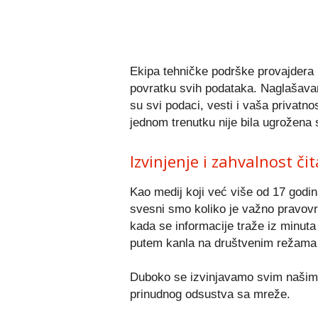
Ekipa tehničke podrške provajdera r
povratku svih podataka. Naglašavamo
su svi podaci, vesti i vaša privatn
jednom trenutku nije bila ugrožena 
Izvinjenje i zahvalnost či
Kao medij koji već više od 17 godi
svesni smo koliko je važno pravovr
kada se informacije traže iz minuta 
putem kanla na društvenim režama 
Duboko se izvinjavamo svim našim 
prinudnog odsustva sa mreže.