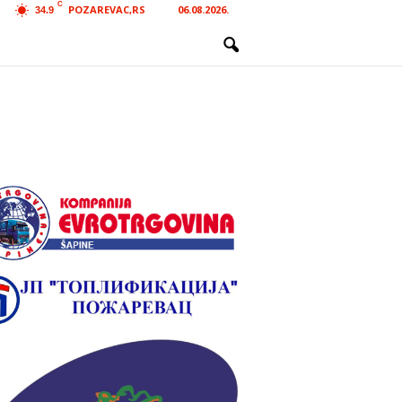
C
POZAREVAC,RS
06.08.2026.
34.9