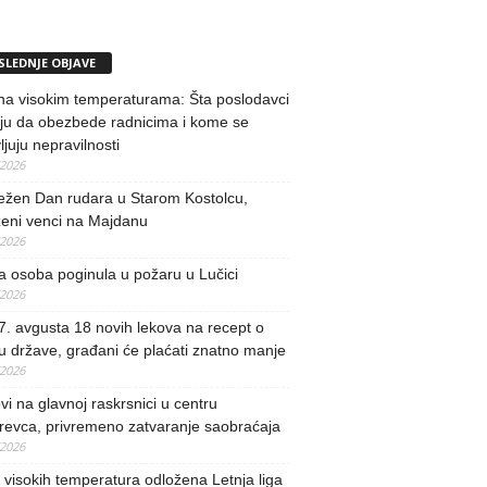
SLEDNJE OBJAVE
na visokim temperaturama: Šta poslodavci
ju da obezbede radnicima i kome se
vljuju nepravilnosti
/2026
ežen Dan rudara u Starom Kostolcu,
ženi venci na Majdanu
/2026
 osoba poginula u požaru u Lučici
/2026
. avgusta 18 novih lekova na recept o
u države, građani će plaćati znatno manje
/2026
i na glavnoj raskrsnici u centru
revca, privremeno zatvaranje saobraćaja
/2026
visokih temperatura odložena Letnja liga