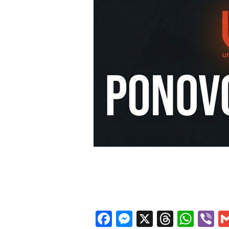
Facebook
Messenger
X
Thread
Wha
V