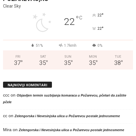
Clear Sky
°
22
°
C
22
°
22
51%
1.7kmh
0%
FRI
SAT
SUN
MON
TUE
37
°
35
°
35
°
35
°
38
°
NAJNOVIJI KOMENTARI
ccc
on
Objavljen termin suzbijanja komaraca u Požarevcu, pčelari da zaštite
pčele
cc
on
Zelengorska i Nevesinjska ulica u Požarevcu postale jednosmerne
Mira
on
Zelengorska i Nevesinjska ulica u Požarevcu postale jednosmerne