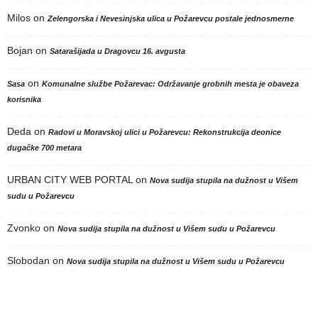
Milos
on
Zelengorska i Nevesinjska ulica u Požarevcu postale jednosmerne
Bojan
on
Satarašijada u Dragovcu 16. avgusta
on
Sasa
Komunalne službe Požarevac: Održavanje grobnih mesta je obaveza
korisnika
Deda
on
Radovi u Moravskoj ulici u Požarevcu: Rekonstrukcija deonice
dugačke 700 metara
URBAN CITY WEB PORTAL
on
Nova sudija stupila na dužnost u Višem
sudu u Požarevcu
Zvonko
on
Nova sudija stupila na dužnost u Višem sudu u Požarevcu
Slobodan
on
Nova sudija stupila na dužnost u Višem sudu u Požarevcu