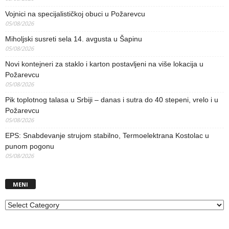
Vojnici na specijalističkoj obuci u Požarevcu
05/08/2026
Miholjski susreti sela 14. avgusta u Šapinu
05/08/2026
Novi kontejneri za staklo i karton postavljeni na više lokacija u
Požarevcu
05/08/2026
Pik toplotnog talasa u Srbiji – danas i sutra do 40 stepeni, vrelo i u
Požarevcu
05/08/2026
EPS: Snabdevanje strujom stabilno, Termoelektrana Kostolac u
punom pogonu
05/08/2026
MENI
MENI