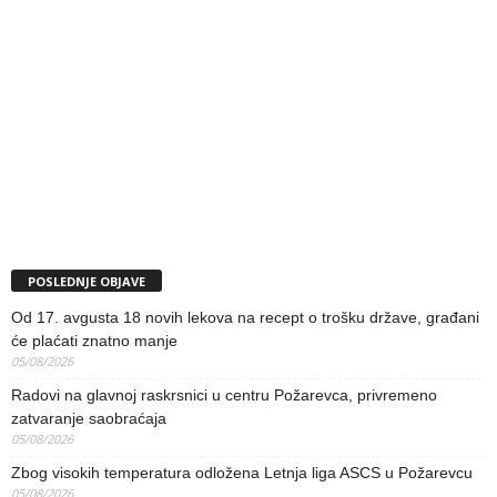
POSLEDNJE OBJAVE
Od 17. avgusta 18 novih lekova na recept o trošku države, građani
će plaćati znatno manje
05/08/2026
Radovi na glavnoj raskrsnici u centru Požarevca, privremeno
zatvaranje saobraćaja
05/08/2026
Zbog visokih temperatura odložena Letnja liga ASCS u Požarevcu
05/08/2026