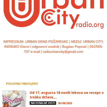
IMPRESSUM:
URBAN GRAD POŽAREVAC | MEDIJ: URBAN CITY,
IN000483 Glavni i odgovorni urednik | Bogdan Popović | 062/565-
707 e-mail | radiourbancity@gmail.com
POSLEDNJE OBJAVLJENO
Od 17. avgusta 18 novih lekova na recept o
trošku države,...
NACIONALNE VESTI
05/08/2026