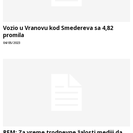
Vozio u Vranovu kod Smedereva sa 4,82
promila
04/05/2023
REM: Za vreme trodnevne žalosti mediji da