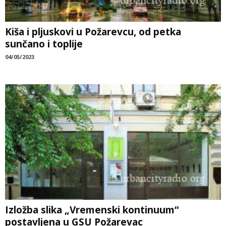
Kiša i pljuskovi u Požarevcu, od petka
sunčano i toplije
04/05/2023
Izložba slika „Vremenski kontinuum“
postavljena u GSU Požarevac