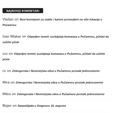
NAJNOVIJI KOMENTARI
Vladan
on
Novi kontejneri za staklo i karton postavljeni na više lokacija u
Požarevcu
Ivan Mlakar
on
Objavljen termin suzbijanja komaraca u Požarevcu, pčelari da
zaštite pčele
ccc
on
Objavljen termin suzbijanja komaraca u Požarevcu, pčelari da zaštite
pčele
cc
on
Zelengorska i Nevesinjska ulica u Požarevcu postale jednosmerne
Mira
on
Zelengorska i Nevesinjska ulica u Požarevcu postale jednosmerne
Milos
on
Zelengorska i Nevesinjska ulica u Požarevcu postale jednosmerne
Bojan
on
Satarašijada u Dragovcu 16. avgusta