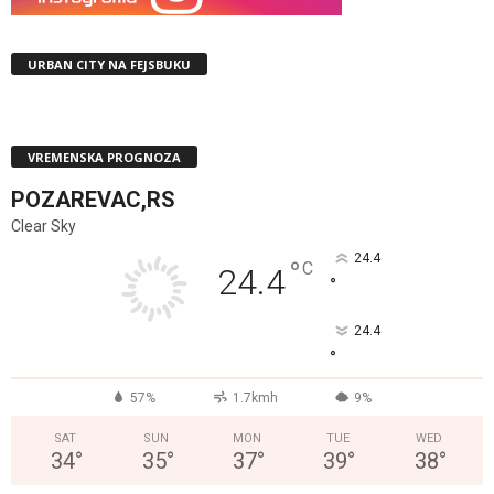
URBAN CITY NA FEJSBUKU
VREMENSKA PROGNOZA
POZAREVAC,RS
Clear Sky
24.4
°
C
24.4
°
24.4
°
57%
1.7kmh
9%
SAT
SUN
MON
TUE
WED
34
°
35
°
37
°
39
°
38
°