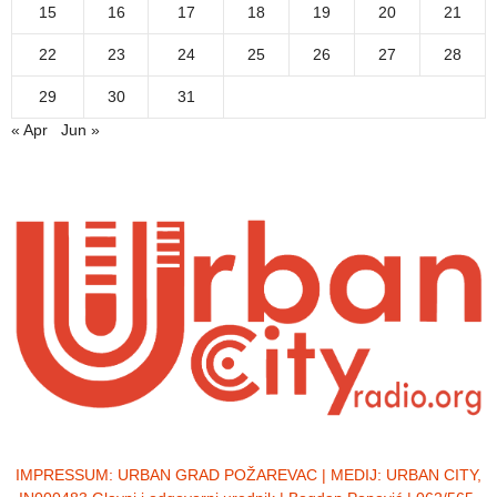
15
16
17
18
19
20
21
22
23
24
25
26
27
28
29
30
31
« Apr
Jun »
IMPRESSUM:
URBAN GRAD POŽAREVAC | MEDIJ: URBAN CITY,