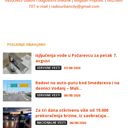
IN000483 Glavni i odgovorni urednik | Bogdan Popović | 062/565-
707 e-mail | radiourbancity@gmail.com
POSLEDNJE OBJAVLJENO
Isjljučenja vode u Požarevcu za petak 7.
avgust
SERVISNE VESTI
07/08/2026
Radovi na auto-putu kod Smedereva i na
deonici Vodanj – Mali...
SERVISNE VESTI
06/08/2026
Za tri dana otkriveno više od 19.000
prekoračenja brzine, iz saobraćaja...
NACIONALNE VESTI
06/08/2026