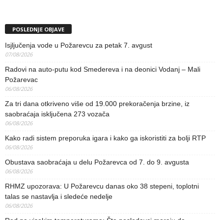
POSLEDNJE OBJAVE
Isjljučenja vode u Požarevcu za petak 7. avgust
07/08/2026
Radovi na auto-putu kod Smedereva i na deonici Vodanj – Mali
Požarevac
06/08/2026
Za tri dana otkriveno više od 19.000 prekoračenja brzine, iz
saobraćaja isključena 273 vozača
06/08/2026
Kako radi sistem preporuka igara i kako ga iskoristiti za bolji RTP
06/08/2026
Obustava saobraćaja u delu Požarevca od 7. do 9. avgusta
06/08/2026
RHMZ upozorava: U Požarevcu danas oko 38 stepeni, toplotni
talas se nastavlja i sledeće nedelje
06/08/2026