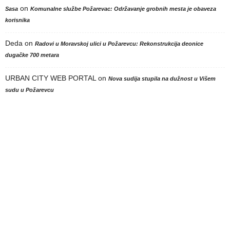
on
Sasa
Komunalne službe Požarevac: Održavanje grobnih mesta je obaveza
korisnika
Deda
on
Radovi u Moravskoj ulici u Požarevcu: Rekonstrukcija deonice
dugačke 700 metara
URBAN CITY WEB PORTAL
on
Nova sudija stupila na dužnost u Višem
sudu u Požarevcu