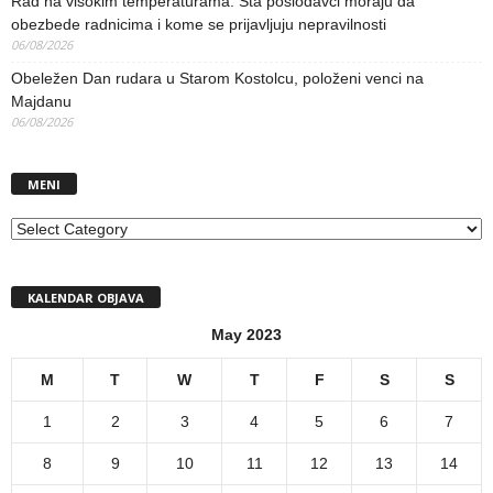
Rad na visokim temperaturama: Šta poslodavci moraju da
obezbede radnicima i kome se prijavljuju nepravilnosti
06/08/2026
Obeležen Dan rudara u Starom Kostolcu, položeni venci na
Majdanu
06/08/2026
MENI
MENI
KALENDAR OBJAVA
May 2023
M
T
W
T
F
S
S
1
2
3
4
5
6
7
8
9
10
11
12
13
14