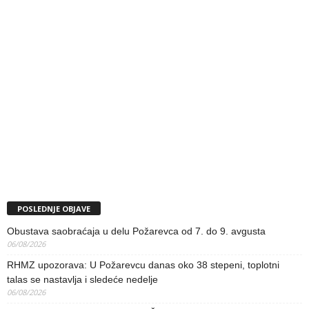
POSLEDNJE OBJAVE
Obustava saobraćaja u delu Požarevca od 7. do 9. avgusta
06/08/2026
RHMZ upozorava: U Požarevcu danas oko 38 stepeni, toplotni
talas se nastavlja i sledeće nedelje
06/08/2026