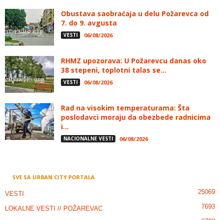
Obustava saobraćaja u delu Požarevca od
7. do 9. avgusta
VESTI
06/08/2026
RHMZ upozorava: U Požarevcu danas oko
38 stepeni, toplotni talas se...
VESTI
06/08/2026
Rad na visokim temperaturama: Šta
poslodavci moraju da obezbede radnicima
i...
NACIONALNE VESTI
06/08/2026
SVE SA URBAN CITY PORTALA
25069
VESTI
7693
LOKALNE VESTI // POŽAREVAC