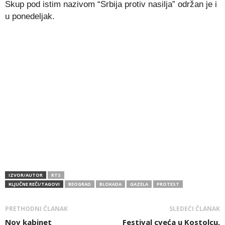
Skup pod istim nazivom “Srbija protiv nasilja” održan je i
u ponedeljak.
IZVOR/AUTOR
RTS
KLJUČNE REČI/TAGOVI
BEOGRAD
BLOKADA
GAZELA
PROTEST
PRETHODNI ČLANAK
SLEDEĆI ČLANAK
Nov kabinet
Festival cveća u Kostolcu,