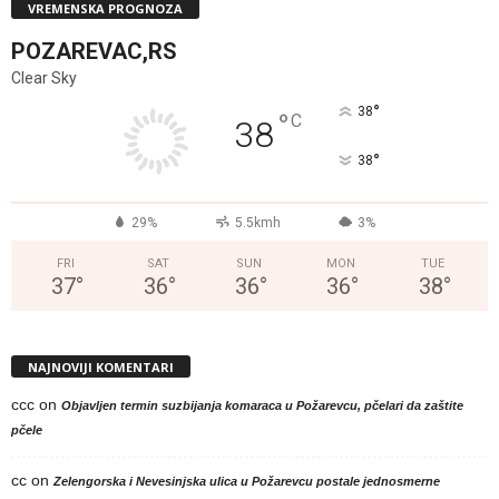
VREMENSKA PROGNOZA
POZAREVAC,RS
Clear Sky
°
38
°
C
38
°
38
29%
5.5kmh
3%
FRI
SAT
SUN
MON
TUE
37
°
36
°
36
°
36
°
38
°
NAJNOVIJI KOMENTARI
ccc
on
Objavljen termin suzbijanja komaraca u Požarevcu, pčelari da zaštite
pčele
cc
on
Zelengorska i Nevesinjska ulica u Požarevcu postale jednosmerne