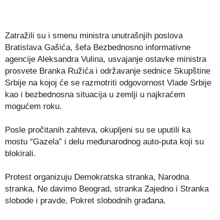
Zatražili su i smenu ministra unutrašnjih poslova
Bratislava Gašića, šefa Bezbednosno informativne
agencije Aleksandra Vulina, usvajanje ostavke ministra
prosvete Branka Ružića i održavanje sednice Skupštine
Srbije na kojoj će se razmotriti odgovornost Vlade Srbije
kao i bezbednosna situacija u zemlji u najkraćem
mogućem roku.
Posle pročitanih zahteva, okupljeni su se uputili ka
mostu “Gazela” i delu međunarodnog auto-puta koji su
blokirali.
Protest organizuju Demokratska stranka, Narodna
stranka, Ne davimo Beograd, stranka Zajedno i Stranka
slobode i pravde, Pokret slobodnih građana.