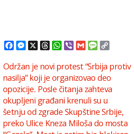
Facebook
Messenger
X
Threads
WhatsApp
Viber
Gmail
Messag
Copy
Link
Održan je novi protest “Srbija protiv
nasilja” koji je organizovao deo
opozicije. Posle čitanja zahteva
okupljeni građani krenuli su u
šetnju od zgrade Skupštine Srbije,
preko Ulice Kneza Miloša do mosta