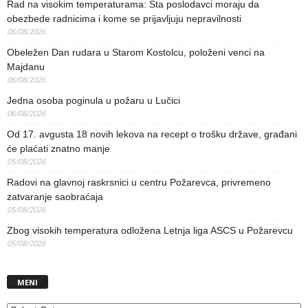
Rad na visokim temperaturama: Šta poslodavci moraju da
obezbede radnicima i kome se prijavljuju nepravilnosti
06/08/2026
Obeležen Dan rudara u Starom Kostolcu, položeni venci na
Majdanu
06/08/2026
Jedna osoba poginula u požaru u Lučici
06/08/2026
Od 17. avgusta 18 novih lekova na recept o trošku države, građani
će plaćati znatno manje
05/08/2026
Radovi na glavnoj raskrsnici u centru Požarevca, privremeno
zatvaranje saobraćaja
05/08/2026
Zbog visokih temperatura odložena Letnja liga ASCS u Požarevcu
05/08/2026
MENI