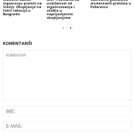
organizuju protest na
uzdržanost od
studentskih protesta u
Slaviji: Okupljanje na
organizovanja i
Požarevcu
četiri lokacije u
učešća u
Beogradu
neprijavljenim
okupljanjima
KOMENTARIŠI