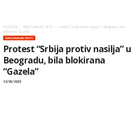
POČETNA
NACIONALNE VESTI
Protest “Srbija protiv nasilja” u Beogradu, bila
blokirana “Gazela”
NACIONALNE VESTI
Protest “Srbija protiv nasilja” u
Beogradu, bila blokirana
“Gazela”
12/05/2023