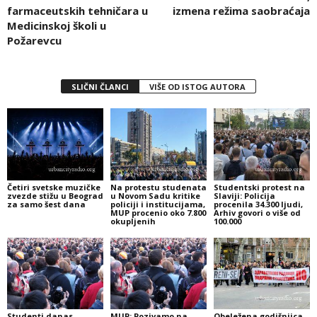
farmaceutskih tehničara u
izmena režima saobraćaja
Medicinskoj školi u
Požarevcu
SLIČNI ČLANCI
VIŠE OD ISTOG AUTORA
Četiri svetske muzičke
Na protestu studenata
Studentski protest na
zvezde stižu u Beograd
u Novom Sadu kritike
Slaviji: Policija
za samo šest dana
policiji i institucijama,
procenila 34.300 ljudi,
MUP procenio oko 7.800
Arhiv govori o više od
okupljenih
100.000
Studenti danas
MUP: Pozivamo na
Obeležena godišnjica