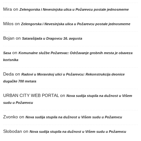
Mira
on
Zelengorska i Nevesinjska ulica u Požarevcu postale jednosmerne
Milos
on
Zelengorska i Nevesinjska ulica u Požarevcu postale jednosmerne
Bojan
on
Satarašijada u Dragovcu 16. avgusta
on
Sasa
Komunalne službe Požarevac: Održavanje grobnih mesta je obaveza
korisnika
Deda
on
Radovi u Moravskoj ulici u Požarevcu: Rekonstrukcija deonice
dugačke 700 metara
URBAN CITY WEB PORTAL
on
Nova sudija stupila na dužnost u Višem
sudu u Požarevcu
Zvonko
on
Nova sudija stupila na dužnost u Višem sudu u Požarevcu
Slobodan
on
Nova sudija stupila na dužnost u Višem sudu u Požarevcu