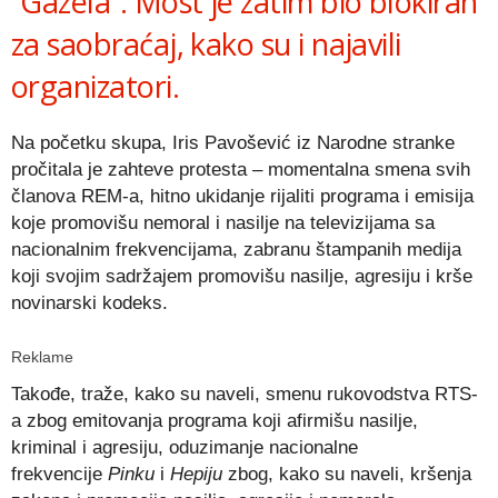
“Gazela”. Most je zatim bio blokiran
za saobraćaj, kako su i najavili
organizatori.
Na početku skupa, Iris Pavošević iz Narodne stranke
pročitala je zahteve protesta – momentalna smena svih
članova REM-a, hitno ukidanje rijaliti programa i emisija
koje promovišu nemoral i nasilje na televizijama sa
nacionalnim frekvencijama, zabranu štampanih medija
koji svojim sadržajem promovišu nasilje, agresiju i krše
novinarski kodeks.
Reklame
Takođe, traže, kako su naveli, smenu rukovodstva RTS-
a zbog emitovanja programa koji afirmišu nasilje,
kriminal i agresiju, oduzimanje nacionalne
frekvencije
Pinku
i
Hepiju
zbog, kako su naveli, kršenja